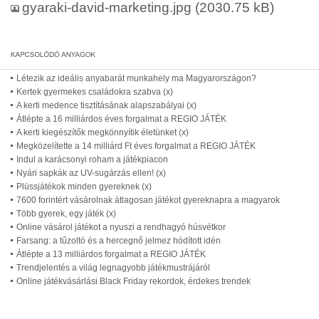
gyaraki-david-marketing.jpg
(2030.75 kB)
Létezik az ideális anyabarát munkahely ma Magyarországon?
Kertek gyermekes családokra szabva (x)
A kerti medence tisztításának alapszabályai (x)
Átlépte a 16 milliárdos éves forgalmat a REGIO JÁTÉK
A kerti kiegészítők megkönnyítik életünket (x)
Megközelítette a 14 milliárd Ft éves forgalmat a REGIO JÁTÉK
Indul a karácsonyi roham a játékpiacon
Nyári sapkák az UV-sugárzás ellen! (x)
Plüssjátékok minden gyereknek (x)
7600 forintért vásárolnak átlagosan játékot gyereknapra a magyarok
Több gyerek, egy játék (x)
Online vásárol játékot a nyuszi a rendhagyó húsvétkor
Farsang: a tűzoltó és a hercegnő jelmez hódított idén
Átlépte a 13 milliárdos forgalmat a REGIO JÁTÉK
Trendjelentés a világ legnagyobb játékmustrájáról
Online játékvásárlási Black Friday rekordok, érdekes trendek