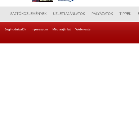
SAJTÓKÖZLEMÉNYEK
ÜZLETI AJÁNLATOK
PÁLYÁZATOK
TIPPEK
Jogi tudnivalók
Impresszum
Médiaajánlat
Webmester