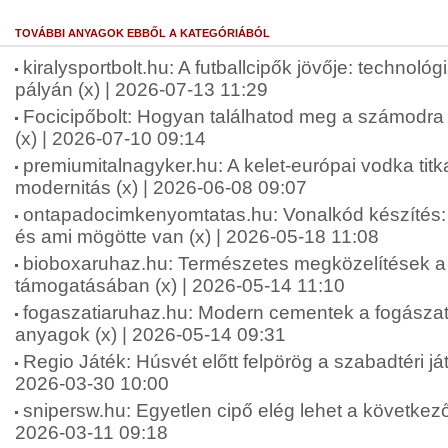
TOVÁBBI ANYAGOK EBBŐL A KATEGÓRIÁBÓL
kiralysportbolt.hu: A futballcipők jövője: technológ
pályán (x) | 2026-07-13 11:29
Focicipőbolt: Hogyan találhatod meg a számodra 
(x) | 2026-07-10 09:14
premiumitalnagyker.hu: A kelet-európai vodka tit
modernitás (x) | 2026-06-08 09:07
ontapadocimkenyomtatas.hu: Vonalkód készíté
és ami mögötte van (x) | 2026-05-18 11:08
bioboxaruhaz.hu: Természetes megközelítések a f
támogatásában (x) | 2026-05-14 11:10
fogaszatiaruhaz.hu: Modern cementek a fogásza
anyagok (x) | 2026-05-14 09:31
Regio Játék: Húsvét előtt felpörög a szabadtéri ját
2026-03-30 10:00
snipersw.hu: Egyetlen cipő elég lehet a következő
2026-03-11 09:18