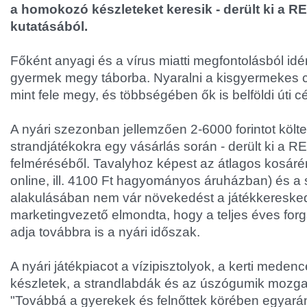
a homokozó készleteket keresik - derült ki a R
kutatásából.
Főként anyagi és a vírus miatti megfontolásból idé
gyermek megy táborba. Nyaralni a kisgyermekes cs
mint fele megy, és többségében ők is belföldi úti c
A nyári szezonban jellemzően 2-6000 forintot köl
strandjátékokra egy vásárlás során - derült ki a 
felméréséből. Tavalyhoz képest az átlagos kosáré
online, ill. 4100 Ft hagyományos áruházban) és a 
alakulásában nem vár növekedést a játékkereske
marketingvezető elmondta, hogy a teljes éves for
adja továbbra is a nyári időszak.
A nyári játékpiacot a vízipisztolyok, a kerti mede
készletek, a strandlabdák és az úszógumik mozgat
"Továbbá a gyerekek és felnőttek körében egyará