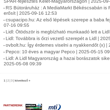
SPAR-fejlesztés Kelet-Magyarországon | 2025-09
RS Bútoráruház : A MediaMarkt Békéscsabán is 
erősít | 2025-09-16 12:53
csupacipo.hu: Az első lépések szerepe a baba fej
07-16 09:55
Lidl: Ötödször is megbízható munkaadó lett a Lid
Lidl: Továbbra is őrzi vezető szerepét a Lidl | 20
ovbolt.hu: Így érdemes viselni a nyakkendőt (x) 
Pepco: 10 éves a magyar Pepco | 2025-05-15 09
Lidl: A Lidl Magyarország a hazai borászatok siker
2025-05-08 09:39
|
|
|
1
2
3
következő »
PARTNEREINK