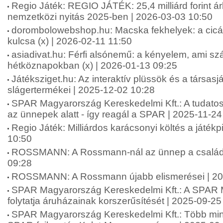
Regio Játék: REGIO JÁTÉK: 25,4 milliárd forint á
nemzetközi nyitás 2025-ben | 2026-03-03 10:50
dorombolowebshop.hu: Macska fekhelyek: a cic
kulcsa (x) | 2026-02-11 11:50
asiadivat.hu: Férfi alsónemű: a kényelem, ami sz
hétköznapokban (x) | 2026-01-13 09:25
Játéksziget.hu: Az interaktív plüssök és a társas
slágertermékei | 2025-12-02 10:28
SPAR Magyarország Kereskedelmi Kft.: A tudatos
az ünnepek alatt - így reagál a SPAR | 2025-11-24
Regio Játék: Milliárdos karácsonyi költés a játék
10:50
ROSSMANN: A Rossmann-nál az ünnep a családró
09:28
ROSSMANN: A Rossmann újabb elismerései | 20
SPAR Magyarország Kereskedelmi Kft.: A SPAR
folytatja áruházainak korszerűsítését | 2025-09-25
SPAR Magyarország Kereskedelmi Kft.: Több mint 2