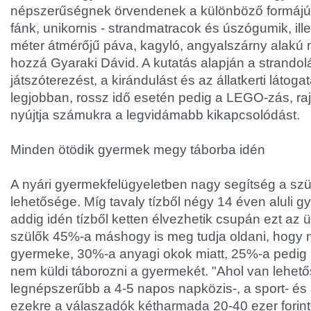
népszerűségnek örvendenek a különböző formájú -
fánk, unikornis - strandmatracok és úszógumik, ill
méter átmérőjű páva, kagyló, angyalszárny alakú m
hozzá Gyaraki Dávid. A kutatás alapján a strandolás
játszóterezést, a kirándulást és az állatkerti látoga
legjobban, rossz idő esetén pedig a LEGO-zás, ra
nyújtja számukra a legvidámabb kikapcsolódást.
Minden ötödik gyermek megy táborba idén
A nyári gyermekfelügyeletben nagy segítség a sz
lehetősége. Míg tavaly tízből négy 14 éven aluli g
addig idén tízből ketten élvezhetik csupán ezt az ü
szülők 45%-a máshogy is meg tudja oldani, hogy 
gyermeke, 30%-a anyagi okok miatt, 25%-a pedig a
nem küldi táborozni a gyermekét. "Ahol van lehetős
legnépszerűbb a 4-5 napos napközis-, a sport- és 
ezekre a válaszadók kétharmada 20-40 ezer forinto