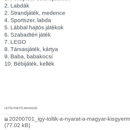
2. Labdák
2. Strandjáték, medence
4. Sportszer, labda
5. Lábbal hajtós játékok
6. Szabadtéri játék
7. LEGO
8. Társasjáték, kártya
9. Baba, babakocsi
10. Bébijáték, kellék
20200701_igy-toltik-a-nyarat-a-magyar-kisgyer
(77.02 kB)