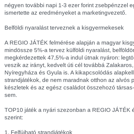
négyen további napi 1-3 ezer forint zsebpénzzel eg
ismertette az eredményeket a marketingvezető.
Belföldi nyaralást terveznek a kisgyermekesek
A REGIO JÁTÉK felmérése alapján a magyar kis
mindössze 5%-a tervez külföldi nyaralást, belföldö
megkérdezettek 47,5%-a indul útnak nyáron: legtö
veszik az irányt, kedvelt úti cél továbbá Zalakaro
Nyíregyháza és Gyula is. A kikapcsolódás alapkel
strandjátékok, de nem maradnak otthon az alvós 
készletek és az egész családot összehozó társas-
sem.
TOP10 játék a nyári szezonban a REGIO JÁTÉK ér
szerint:
1. Felfújható strandjátékok