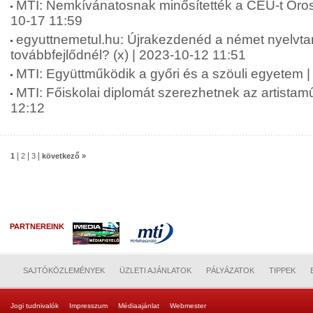
MTI: Nemkívánatosnak minősítették a CEU-t Oro
10-17 11:59
egyuttnemetul.hu: Újrakezdenéd a német nyelvta
továbbfejlődnél? (x) | 2023-10-12 11:51
MTI: Együttműködik a győri és a szöuli egyetem 
MTI: Főiskolai diplomát szerezhetnek az artista
12:12
|
|
|
1
2
3
következő »
PARTNEREINK
SAJTÓKÖZLEMÉNYEK
ÜZLETI AJÁNLATOK
PÁLYÁZATOK
TIPPEK
Jogi tudnivalók
Impresszum
Médiaajánlat
Webmester