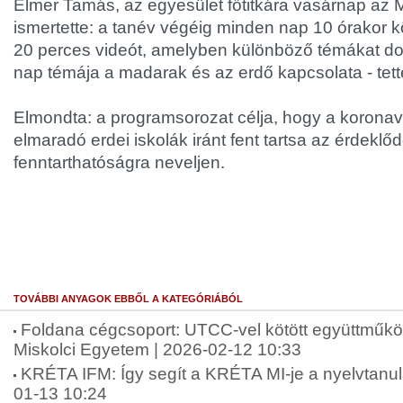
Elmer Tamás, az egyesület főtitkára vasárnap az 
ismertette: a tanév végéig minden nap 10 órakor 
20 perces videót, amelyben különböző témákat dol
nap témája a madarak és az erdő kapcsolata - tet
Elmondta: a programsorozat célja, hogy a koronaví
elmaradó erdei iskolák iránt fent tartsa az érdeklő
fenntarthatóságra neveljen.
TOVÁBBI ANYAGOK EBBŐL A KATEGÓRIÁBÓL
Foldana cégcsoport: UTCC-vel kötött együttműkö
Miskolci Egyetem | 2026-02-12 10:33
KRÉTA IFM: Így segít a KRÉTA MI-je a nyelvtanu
01-13 10:24