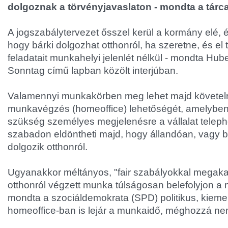
dolgoznak a törvényjavaslaton - mondta a tárca
A jogszabálytervezet ősszel kerül a kormány elé, é
hogy bárki dolgozhat otthonról, ha szeretne, és el 
feladatait munkahelyi jelenlét nélkül - mondta Hube
Sonntag című lapban közölt interjúban.
Valamennyi munkakörben meg lehet majd követelni
munkavégzés (homeoffice) lehetőségét, amelyben n
szükség személyes megjelenésre a vállalat teleph
szabadon eldöntheti majd, hogy állandóan, vagy
dolgozik otthonról.
Ugyanakkor méltányos, "fair szabályokkal megak
otthonról végzett munka túlságosan belefolyjon a
mondta a szociáldemokrata (SPD) politikus, kieme
homeoffice-ban is lejár a munkaidő, méghozzá nem