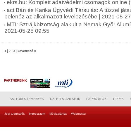
ekrs.hu: Komplett adatvédelmi csomagok online (
act Bán és Karika Ügyvédi Társulás: A tűzzel játs
belenéz az alkalmazott levelezésébe | 2021-05-27
MTI: Sztrájkbizottság alakult a Nemak Győr Alumí
2021-05-25 09:55
|
|
|
1
2
3
következő »
PARTNEREINK
SAJTÓKÖZLEMÉNYEK
ÜZLETI AJÁNLATOK
PÁLYÁZATOK
TIPPEK
Jogi tudnivalók
Impresszum
Médiaajánlat
Webmester