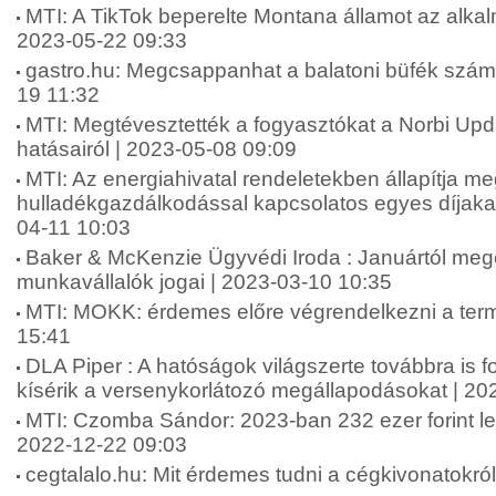
MTI: A TikTok beperelte Montana államot az alkalm
2023-05-22 09:33
gastro.hu: Megcsappanhat a balatoni büfék száma 
19 11:32
MTI: Megtévesztették a fogyasztókat a Norbi Up
hatásairól | 2023-05-08 09:09
MTI: Az energiahivatal rendeletekben állapítja me
hulladékgazdálkodással kapcsolatos egyes díjakat
04-11 10:03
Baker & McKenzie Ügyvédi Iroda : Januártól meg
munkavállalók jogai | 2023-03-10 10:35
MTI: MOKK: érdemes előre végrendelkezni a term
15:41
DLA Piper : A hatóságok világszerte továbbra is f
kísérik a versenykorlátozó megállapodásokat | 20
MTI: Czomba Sándor: 2023-ban 232 ezer forint le
2022-12-22 09:03
cegtalalo.hu: Mit érdemes tudni a cégkivonatokró