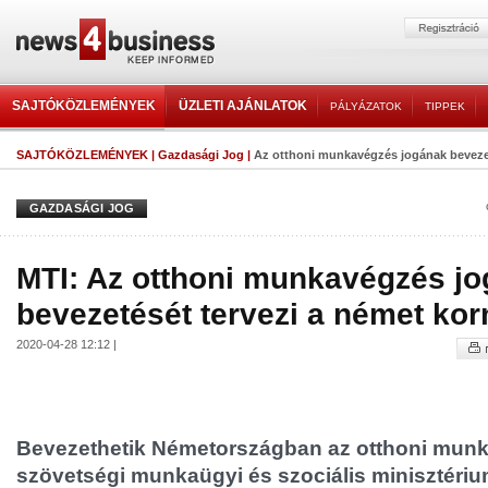
SAJTÓKÖZLEMÉNYEK
ÜZLETI AJÁNLATOK
PÁLYÁZATOK
TIPPEK
SAJTÓKÖZLEMÉNYEK
|
Gazdasági Jog
|
Az otthoni munkavégzés jogának bevezeté
GAZDASÁGI JOG
MTI: Az otthoni munkavégzés j
bevezetését tervezi a német ko
2020-04-28 12:12 |
Bevezethetik Németországban az otthoni munk
szövetségi munkaügyi és szociális minisztéri