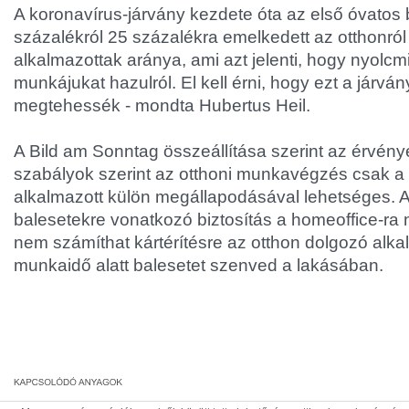
A koronavírus-járvány kezdete óta az első óvatos 
százalékról 25 százalékra emelkedett az otthonró
alkalmazottak aránya, ami azt jelenti, hogy nyolcmi
munkájukat hazulról. El kell érni, hogy ezt a járván
megtehessék - mondta Hubertus Heil.
A Bild am Sonntag összeállítása szerint az érvén
szabályok szerint az otthoni munkavégzés csak 
alkalmazott külön megállapodásával lehetséges. 
balesetekre vonatkozó biztosítás a homeoffice-ra
nem számíthat kártérítésre az otthon dolgozó alka
munkaidő alatt balesetet szenved a lakásában.