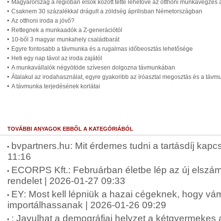
Magyarország a régióban elsők között tette lehetővé az otthoni munkavégzé
Csaknem 30 százalékkal drágult a zöldség áprilisban Németországban
Az otthoni iroda a jövő?
Rettegnek a munkaadók a Z-generációtól
10-ből 3 magyar munkahely családbarát
Egyre fontosabb a távmunka és a rugalmas időbeosztás lehetősége
Heti egy nap távol az iroda zajától
A munkavállalók négyötöde szívesen dolgozna távmunkában
Átalakul az irodahasználat, egyre gyakoribb az íróasztal megosztás és a távm
A távmunka terjedésének korlátai
TOVÁBBI ANYAGOK EBBŐL A KATEGÓRIÁBÓL
bvpartners.hu: Mit érdemes tudni a tartásdíj kap
11:16
ECORPS Kft.: Februárban életbe lép az új elszám
rendelet | 2026-01-27 09:33
EY: Most kell lépniük a hazai cégeknek, hogy v
importálhassanak | 2026-01-26 09:29
: Javulhat a demográfiai helyzet a kétgyermekes