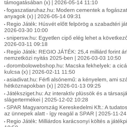
támogatásában (x) | 2026-05-14 11:10
fogaszatiaruhaz.hu: Modern cementek a fogásza
anyagok (x) | 2026-05-14 09:31
Regio Játék: Húsvét előtt felpörög a szabadtéri ját
2026-03-30 10:00
snipersw.hu: Egyetlen cipő elég lehet a következő
2026-03-11 09:18
Regio Játék: REGIO JÁTÉK: 25,4 milliárd forint á
nemzetközi nyitás 2025-ben | 2026-03-03 10:50
dorombolowebshop.hu: Macska fekhelyek: a cic
kulcsa (x) | 2026-02-11 11:50
asiadivat.hu: Férfi alsónemű: a kényelem, ami sz
hétköznapokban (x) | 2026-01-13 09:25
Játéksziget.hu: Az interaktív plüssök és a társas
slágertermékei | 2025-12-02 10:28
SPAR Magyarország Kereskedelmi Kft.: A tudatos
az ünnepek alatt - így reagál a SPAR | 2025-11-24
Regio Játék: Milliárdos karácsonyi költés a játék