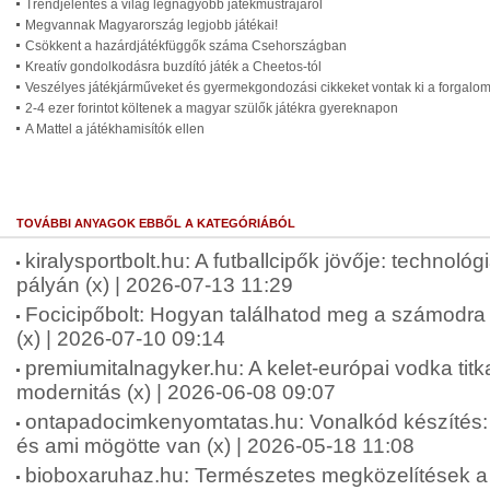
Trendjelentés a világ legnagyobb játékmustrájáról
Megvannak Magyarország legjobb játékai!
Csökkent a hazárdjátékfüggők száma Csehországban
Kreatív gondolkodásra buzdító játék a Cheetos-tól
Veszélyes játékjárműveket és gyermekgondozási cikkeket vontak ki a forgalo
2-4 ezer forintot költenek a magyar szülők játékra gyereknapon
A Mattel a játékhamisítók ellen
TOVÁBBI ANYAGOK EBBŐL A KATEGÓRIÁBÓL
kiralysportbolt.hu: A futballcipők jövője: technológ
pályán (x) | 2026-07-13 11:29
Focicipőbolt: Hogyan találhatod meg a számodra 
(x) | 2026-07-10 09:14
premiumitalnagyker.hu: A kelet-európai vodka tit
modernitás (x) | 2026-06-08 09:07
ontapadocimkenyomtatas.hu: Vonalkód készíté
és ami mögötte van (x) | 2026-05-18 11:08
bioboxaruhaz.hu: Természetes megközelítések a f