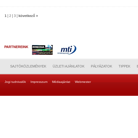
|
|
|
1
2
3
következő »
PARTNEREINK
SAJTÓKÖZLEMÉNYEK
ÜZLETI AJÁNLATOK
PÁLYÁZATOK
TIPPEK
Jogi tudnivalók
Impresszum
Médiaajánlat
Webmester