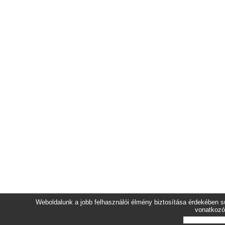
Weboldalunk a jobb felhasználói élmény biztosítása érdekében sü
vonatkozó