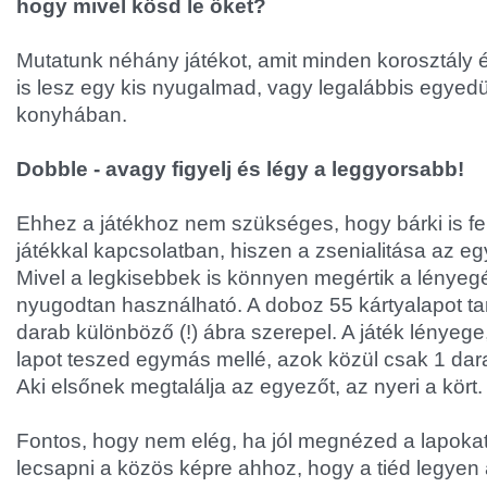
hogy mivel kösd le őket?
Mutatunk néhány játékot, amit minden korosztály é
is lesz egy kis nyugalmad, vagy legalábbis egyedül
konyhában.
Dobble - avagy figyelj és légy a leggyorsabb!
Ehhez a játékhoz nem szükséges, hogy bárki is fe
játékkal kapcsolatban, hiszen a zsenialitása az eg
Mivel a legkisebbek is könnyen megértik a lényegé
nyugodtan használható. A doboz 55 kártyalapot ta
darab különböző (!) ábra szerepel. A játék lényege
lapot teszed egymás mellé, azok közül csak 1 dara
Aki elsőnek megtalálja az egyezőt, az nyeri a kört.
Fontos, hogy nem elég, ha jól megnézed a lapokat,
lecsapni a közös képre ahhoz, hogy a tiéd legyen a