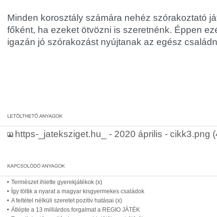
Minden korosztály számára nehéz szórakoztató ját
főként, ha ezeket ötvözni is szeretnénk. Éppen ezér
igazán jó szórakozást nyújtanak az egész családn
https-_jateksziget.hu_ - 2020 április - cikk3.png
(
Természet ihlette gyerekjátékok (x)
Így töltik a nyarat a magyar kisgyermekes családok
A feltétel nélküli szeretet pozitív hatásai (x)
Átlépte a 13 milliárdos forgalmat a REGIO JÁTÉK