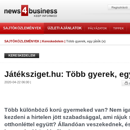
SAJTÓKÖZLEMÉNYEK
ÜZLETI AJÁNLATOK
PÁLYÁZATOK
TIPPEK
SAJTÓKÖZLEMÉNYEK
|
Kereskedelem
|
Több gyerek, egy játék (x)
KERESKEDELEM
Játéksziget.hu: Több gyerek, egy
2020-04-22 06:00 |
Több különböző korú gyermeked van? Nem iga
kezdeni a hirtelen jött szabadsággal, ami rájuk
otthonléttel együtt? Állandóan veszekednek, é