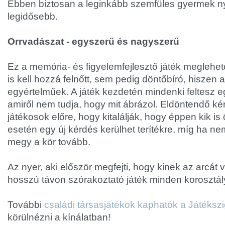
Ebben biztosan a leginkább szemfüles gyermek nye
legidősebb.
Orrvadászat - egyszerű és nagyszerű
Ez a memória- és figyelemfejlesztő játék megleh
is kell hozzá felnőtt, sem pedig döntőbíró, hiszen 
egyértelműek. A játék kezdetén mindenki feltesz eg
amiről nem tudja, hogy mit ábrázol. Eldöntendő k
játékosok előre, hogy kitalálják, hogy éppen kik is
esetén egy új kérdés kerülhet terítékre, míg ha n
megy a kör tovább.
Az nyer, aki először megfejti, hogy kinek az arcát 
hosszú távon szórakoztató játék minden korosztál
További
családi társasjátékok kaphatók a Játékszi
körülnézni a kínálatban!