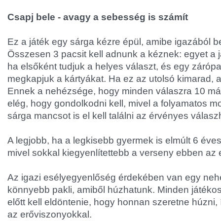
Csapj bele - avagy a sebesség is számít
Ez a játék egy sárga kézre épül, amibe igazából be
Összesen 3 pacsit kell adnunk a kéznek: egyet a j
ha elsőként tudjuk a helyes választ, és egy zárópa
megkapjuk a kártyákat. Ha ez az utolsó kimarad, a
Ennek a nehézsége, hogy minden válaszra 10 má
elég, hogy gondolkodni kell, mivel a folyamatos m
sárga mancsot is el kell találni az érvényes válasz
A legjobb, ha a legkisebb gyermek is elmúlt 6 éves
mivel sokkal kiegyenlítettebb a verseny ebben az 
Az igazi esélyegyenlőség érdekében van egy ne
könnyebb pakli, amiből húzhatunk. Minden játéko
előtt kell eldöntenie, hogy honnan szeretne húzni,
az erőviszonyokkal.