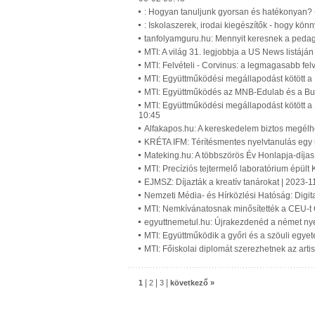
: Hogyan tanuljunk gyorsan és hatékonyan? 
: Iskolaszerek, irodai kiegészítők - hogy kö
tanfolyamguru.hu: Mennyit keresnek a pedag
MTI: A világ 31. legjobbja a US News listá
MTI: Felvételi - Corvinus: a legmagasabb fel
MTI: Együttműködési megállapodást kötött a
MTI: Együttműködés az MNB-Edulab és a Bud
MTI: Együttműködési megállapodást kötött a
10:45
Alfakapos.hu: A kereskedelem biztos megélhe
KRÉTA IFM: Térítésmentes nyelvtanulás egy
Mateking.hu: A többszörös Év Honlapja-díjas o
MTI: Precíziós tejtermelő laboratórium épül
EJMSZ: Díjazták a kreatív tanárokat | 2023-1
Nemzeti Média- és Hírközlési Hatóság: Digit
MTI: Nemkívánatosnak minősítették a CEU-t
egyuttnemetul.hu: Újrakezdenéd a német nyel
MTI: Együttműködik a győri és a szöuli egye
MTI: Főiskolai diplomát szerezhetnek az art
|
|
|
1
2
3
következő »