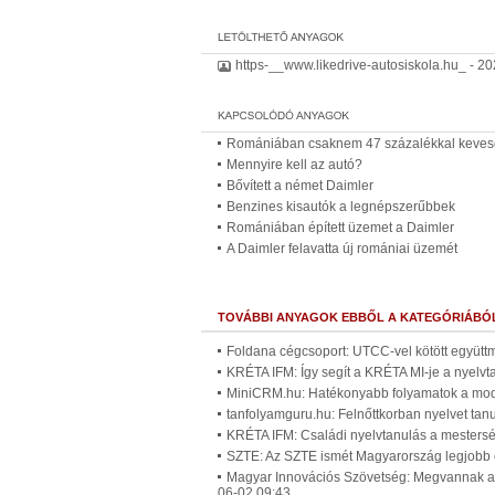
https-__www.likedrive-autosiskola.hu_ - 2020 
Romániában csaknem 47 százalékkal kevese
Mennyire kell az autó?
Bővített a német Daimler
Benzines kisautók a legnépszerűbbek
Romániában épített üzemet a Daimler
A Daimler felavatta új romániai üzemét
TOVÁBBI ANYAGOK EBBŐL A KATEGÓRIÁBÓ
Foldana cégcsoport: UTCC-vel kötött együtt
KRÉTA IFM: Így segít a KRÉTA MI-je a nyelv
MiniCRM.hu: Hatékonyabb folyamatok a mode
tanfolyamguru.hu: Felnőttkorban nyelvet tan
KRÉTA IFM: Családi nyelvtanulás a mesterség
SZTE: Az SZTE ismét Magyarország legjobb
Magyar Innovációs Szövetség: Megvannak az
06-02 09:43