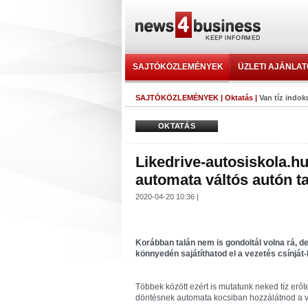
SAJTÓKÖZLEMÉNYEK
ÜZLETI AJÁNLA
SAJTÓKÖZLEMÉNYEK
|
Oktatás
|
Van tíz indok
OKTATÁS
Likedrive-autosiskola.hu
automata váltós autón ta
2020-04-20 10:36 |
Korábban talán nem is gondoltál volna rá,
könnyedén sajátíthatod el a vezetés csínját
Többek között ezért is mutatunk neked tíz erőte
döntésnek automata kocsiban hozzálátnod a v