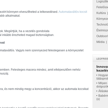
Logiszti
Felelőss
 ezért könnyen elveszítheted a lelkesedésed.
Automataváltós kocsit
Kultúra
jabb alkalmakat.
Környez
Technol
Élelmisz
yok. Megértjük, ha a vezetés gondolata
kal inkább érezheted magad biztonságban.
Outdoor/
Média
omod
mataváltós. Vagyis nem szennyezed feleslegesen a környezetet
Innova
ütemben. Felesleges macera mindez, amit elképesztően nehéz
kezelés
muszáj.
Hogyan
látáspro
Milyen 
dolgozó
ra, és nem mindig megy a koncentráció, akkor az automata kocsikat
Állásk
Babérme
(x)