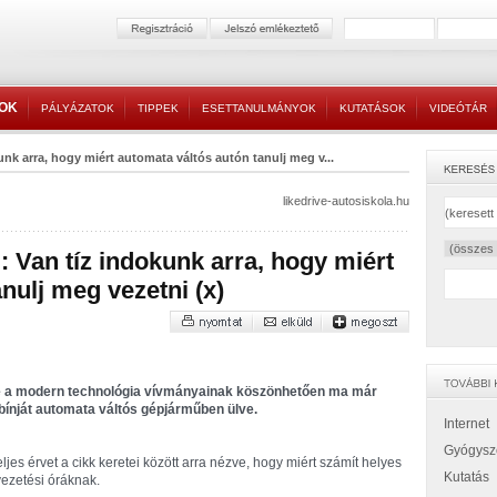
TOK
PÁLYÁZATOK
TIPPEK
ESETTANULMÁNYOK
KUTATÁSOK
VIDEÓTÁR
unk arra, hogy miért automata váltós autón tanulj meg v...
likedrive-autosiskola.hu
: Van tíz indokunk arra, hogy miért
nulj meg vezetni (x)
 de a modern technológia vívmányainak köszönhetően ma már
-bínját automata váltós gépjárműben ülve.
Internet
Gyógysz
ljes érvet a cikk keretei között arra nézve, hogy miért számít helyes
Kutatás
ezetési óráknak.