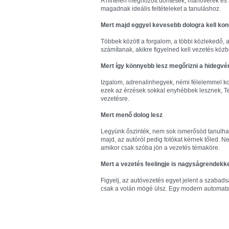
A hirtelen meghozott döntések, manőverek és 
magadnak ideális feltételeket a tanuláshoz.
Mert majd eggyel kevesebb dologra kell ko
Többek között a forgalom, a többi közlekedő,
számítanak, akikre figyelned kell vezetés közb
Mert így könnyebb lesz megőrizni a hidegvé
Izgalom, adrenalinhegyek, némi félelemmel k
ezek az érzések sokkal enyhébbek lesznek, T
vezetésre.
Mert menő dolog lesz
Legyünk őszinték, nem sok ismerősöd tanulhat
majd, az autóról pedig fotókat kérnek tőled. 
amikor csak szóba jön a vezetés témaköre.
Mert a vezetés feelingje is nagyságrendekke
Figyelj, az autóvezetés egyet jelent a szabad
csak a volán mögé ülsz. Egy modern automata