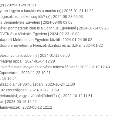
(x) | 2025-01-29 20:31
nnyebb legyen a tanulás és a munka (x) | 2025-01-21 11:22
ógusok és az őket segítők? (x) | 2024-08-28 09:03
ján a Semmelweis Egyetem | 2024-08-09 09:03
vételi ponthatárok idén is a Corvinus Egyetemé | 2024-07-24 09:26
 DVTK és a Miskolci Egyetem | 2024-07-23 10:08
apesti Metropolitan Egyetem között | 2024-01-24 09:02
 Soproni Egyetem, a Nemzeti Színház és az SZFE | 2024-01-22
tést nyújt a jövőben is | 2024-01-12 09:50
 magyar appal | 2024-01-04 12:28
ktatási oldal ingyenes felvételi felkészítőt indít | 2023-12-19 12:43
t Kaposváron | 2023-11-23 10:21
1-16 10:54
alizáció a nyelvtanulásban | 2023-10-24 11:30
 Oroszországban | 2023-10-17 11:59
vtanulást, vagy továbbfejlődnél? (x) | 2023-10-12 11:51
tem | 2023-05-16 12:42
istaművészek | 2023-05-12 12:12