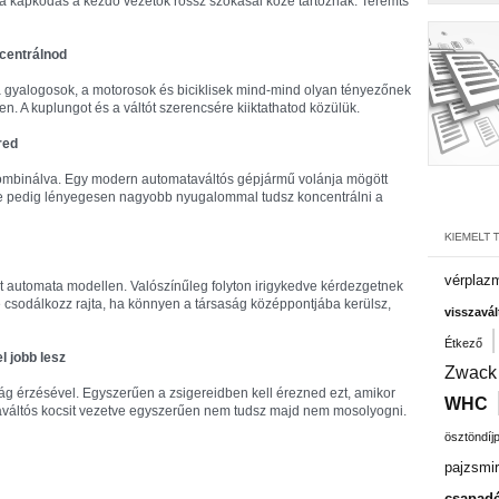
a kapkodás a kezdő vezetők rossz szokásai közé tartoznak. Teremts
ncentrálnod
 a gyalogosok, a motorosok és biciklisek mind-mind olyan tényezőnek
en. A kuplungot és a váltót szerencsére kiiktathatod közülük.
red
ombinálva. Egy modern automataváltós gépjármű volánja mögött
e pedig lényegesen nagyobb nyugalommal tudsz koncentrálni a
vérplaz
 automata modellen. Valószínűleg folyton irigykedve kérdezgetnek
Ne csodálkozz rajta, ha könnyen a társaság középpontjába kerülsz,
visszavál
Étkező
l jobb lesz
Zwack
ság érzésével. Egyszerűen a zsigereidben kell érezned ezt, amikor
WHC
váltós kocsit vezetve egyszerűen nem tudsz majd nem mosolyogni.
ösztöndíj
pajzsmir
csapadé