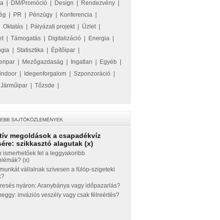
ka
|
DM/Promóció
|
Design
|
Rendezvény
|
ég
|
PR
|
Pénzügy
|
Konferencia
|
|
Oktatás
|
Pályázati projekt
|
Üzlet
|
et
|
Támogatás
|
Digitalizáció
|
Energia
|
ógia
|
Statisztika
|
Építőipar
|
eripar
|
Mezőgazdaság
|
Ingatlan
|
Egyéb
|
indoor
|
Idegenforgalom
|
Szponzoráció
|
|
Járműipar
|
Tőzsde
|
tív megoldások a csapadékvíz
ére: szikkasztó alagutak (x)
 ismerhetőek fel a leggyakoribb
blémák? (x)
munkát vállalnak szívesen a fülöp-szigeteki
k?
eresés nyáron: Aranybánya vagy időpazarlás?
ggy: inváziós veszély vagy csak félreértés?