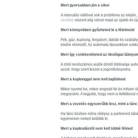
Mert gyorsabban jön a siker
A manuális váltóval sok a probléma az elején,
vezetve
viszont alig várod majd az újabb és ú
Mert könnyebben győzheted le a félelmeid
Fék, gáz, kuplung, forgalom, táblák és szabál
elsőre rémisztő. Az automata típusokban sok
Mert így csökkentheted az ökológiai lábny
A zöld rendszámos autók döntő többsége auto
azzal, hogy szert teszel a jogosítványodra.
Mert a kuplunggal nem kell bajlódnod
Mikor nyomd be, mikor engedd fel és milyen 
megszokni. A legjobb, hogy nem is feltétlenül 
Mert a vezetés egyszerűbb lesz, mint a tánc
Ha tánc közben néha rálépsz a partnered lábá
egyenesen neked találták ki.
Mert a kapkodástól sem kell többé félned