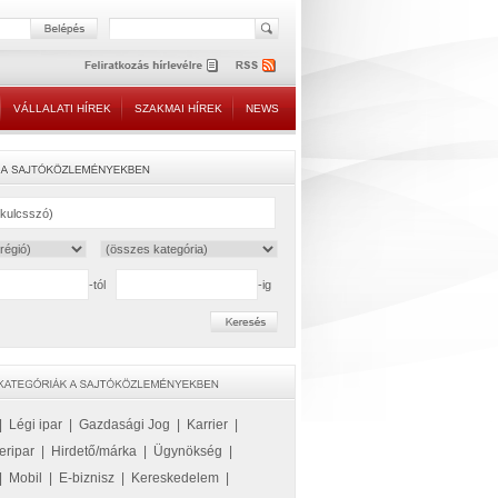
VÁLLALATI HÍREK
SZAKMAI HÍREK
NEWS
-tól
-ig
|
Légi ipar
|
Gazdasági Jog
|
Karrier
|
eripar
|
Hirdető/márka
|
Ügynökség
|
|
Mobil
|
E-biznisz
|
Kereskedelem
|