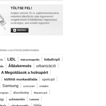
TÖLTSE FEL!
Küldjön nekünk Ön is sajtóközleményeket,
melyeket ellenőrzés után ingyenesen
megjelenítünk! A feltöltéshez regisztráció
szükséges, ami szintén ingyenes!
|
|
|
|
LIDL
ma
futballcipő
italcsomagolás
|
|
|
Álláskeresés
urbanizáció
tás
|
|
A Megoldások a holnapért
|
|
|
külföldi munkavállalás
sportcipő
|
|
|
Samsung
szerszám
irodalmi
|
|
|
dísznövény
program
Mastercard
|
|
|
igy
szőrtelenítés
Lenovo
|
|
látás
kvíz
vízelvezetés