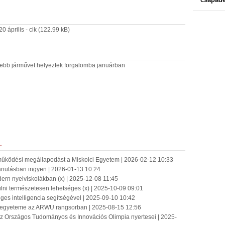
április - cik
(122.99 kB)
bb járművet helyeztek forgalomba januárban
L
működési megállapodást a Miskolci Egyetem | 2026-02-12 10:33
tanulásban ingyen | 2026-01-13 10:24
rn nyelviskolákban (x) | 2025-12-08 11:45
ulni természetesen lehetséges (x) | 2025-10-09 09:01
es intelligencia segítségével | 2025-09-10 10:42
 egyeteme az ARWU rangsorban | 2025-08-15 12:56
 Országos Tudományos és Innovációs Olimpia nyertesei | 2025-