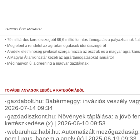
79 milliárdos keretösszegből 89,6 millió forintos támogatásra pályázhatnak fia
Megjelent a rendelet az agrártámogatások idei összegéről
A vidéki életminőség javítását szorgalmazza az osztrák és a magyar agrárkam
A Magyar Államkincstár kezeli az agrártámogatásokat januártól
Még nagyon új a greening a magyar gazdáknak
TOVÁBBI ANYAGOK EBBŐL A KATEGÓRIÁBÓL
gazdabolt.hu: Babérmeggy: inváziós veszély vagy 
2026-07-14 09:34
gazdadiszkont.hu: Növények táplálása: a jövő fen
kertészkedése (x) | 2026-06-10 09:53
webaruhaz.habi.hu: Automatizált mezőgazdaság: 
nem luxus, hanem alapelv (x) | 2025-06-19 09:33