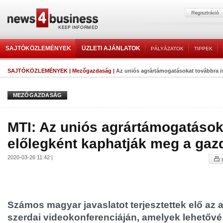
SAJTÓKÖZLEMÉNYEK
ÜZLETI AJÁNLATOK
PÁLYÁZATOK
TIPPEK
SAJTÓKÖZLEMÉNYEK
|
Mezőgazdaság
|
Az uniós agrártámogatásokat továbbra is
MEZŐGAZDASÁG
MTI: Az uniós agrártámogatások
előlegként kaphatják meg a gaz
2020-03-26 11:42 |
Számos magyar javaslatot terjesztettek elő az 
szerdai videokonferenciáján, amelyek lehetővé 