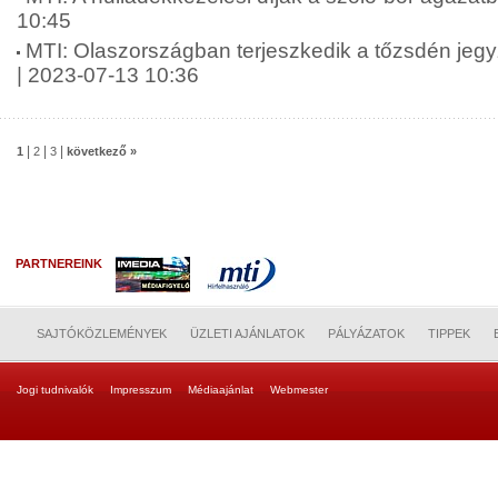
10:45
MTI: Olaszországban terjeszkedik a tőzsdén jeg
| 2023-07-13 10:36
|
|
|
1
2
3
következő »
PARTNEREINK
SAJTÓKÖZLEMÉNYEK
ÜZLETI AJÁNLATOK
PÁLYÁZATOK
TIPPEK
Jogi tudnivalók
Impresszum
Médiaajánlat
Webmester