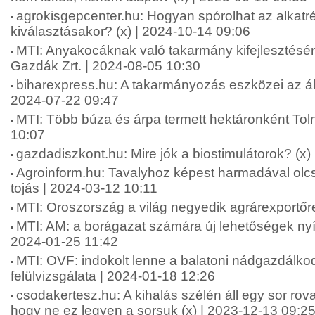
agrokisgepcenter.hu: Hogyan spórolhat az alkatr
kiválasztásakor? (x) | 2024-10-14 09:06
MTI: Anyakocáknak való takarmány kifejlesztésén
Gazdák Zrt. | 2024-08-05 10:30
biharexpress.hu: A takarmányozás eszközei az áll
2024-07-22 09:47
MTI: Több búza és árpa termett hektáronként To
10:07
gazdadiszkont.hu: Mire jók a biostimulátorok? (x)
Agroinform.hu: Tavalyhoz képest harmadával olcs
tojás | 2024-03-12 10:11
MTI: Oroszország a világ negyedik agrárexportőr
MTI: AM: a borágazat számára új lehetőségek nyí
2024-01-25 11:42
MTI: OVF: indokolt lenne a balatoni nádgazdálkod
felülvizsgálata | 2024-01-18 12:26
csodakertesz.hu: A kihalás szélén áll egy sor rova
hogy ne ez legyen a sorsuk (x) | 2023-12-13 09:2