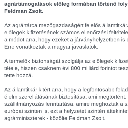
agrártámogatások előleg formában történő foly
Feldman Zsolt.
Az agrártárca mezőgazdaságért felelős államtitkár
előlegek kifizetésének számos ellenőrzési feltétele
a módot arra, hogy ezeket a járványhelyzetben is 
Erre vonatkoztak a magyar javaslatok.
A termelők biztonságát szolgálja az előlegek kifiz
tétele, hiszen csaknem évi 800 milliárd forintot tes
tette hozzá.
Az államtitkár kitért arra, hogy a legfontosabb fela
élelmiszerellátásának biztosítása, ami megtörtént
szállítmányozás fenntartása, amire meghozták a 
európai szinten is, ezt a helyzetet szintén áttekint
agrárminiszterek - közölte Feldman Zsolt.