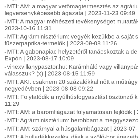
MTI: AM: a magyar vetőmagtermesztés az agrári
legversenyképesebb ágazata | 2023-11-23 09:49
MTI: A magyar méhészeti tevékenységet mutatták
2023-10-16 11:31
MTI: Agrárminisztérium: vegyék kezükbe a saját 
fűszerpaprika-termelők | 2023-09-08 11:26
MTI: A gabonapiac helyzetéről tanácskoztak a d
Expón | 2023-08-17 10:09
vinexvillanypasztor.hu: Karámháló vagy villanypás
válasszuk? (x) | 2023-08-15 11:59
MTI: AKI: csaknem 20 százalékkal nőtt a műtrág
negyedévben | 2023-08-08 09:22
MTI: Folytatódik a nyúlhúsfogyasztást ösztönző
11:29
MTI: AM: a baromfiágazat folyamatosan fejlődik |
MTI: Agrárminisztérium: berobbant a meggyszezo
MTI: AM: szárnyal a húsgalambágazat | 2023-07
MTI: A hulladékkezelési díjak a szőlő-bor ágazat