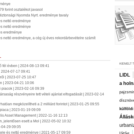
dménye
 forint osztalékot javasol
Biztonsági Nyomda Nyrt. eredménye tavaly
és nettó eredménye
és nettó eredménye
 és eredménye
s nettó eredménye, a cég új éves rekordárbevételre számít
L
ő fél évben | 2024-08-13 09:41
 | 2024-07-17 09:41
LIDL
ről | 2023-07-25 10:47
dén | 2023-04-21 10:06
a holn
i piacok | 2023-02-16 09:39
pajzsmir
ársaság részvényeire tett vételi ajánlat elfogadását | 2023-02-14
dísznöv
hatóan megközelítheti a 2 milliárd forintot | 2023-01-25 09:55
külföld
 piaca | 2023-01-19 09:09
llis Asset Management | 2022-11-16 12:13
Állásk
én, jelentősen esett a Mol | 2022-05-02 10:32
urbani
2-04-29 09:05
ele és nettó eredménye | 2021-05-17 09:59
látás