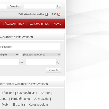
VÁLLALATI HÍREK
SZAKMAI HÍREK
NEWS
-tól
-ig
|
Légi ipar
|
Gazdasági Jog
|
Karrier
|
eripar
|
Hirdető/márka
|
Ügynökség
|
|
Mobil
|
E-biznisz
|
Kereskedelem
|