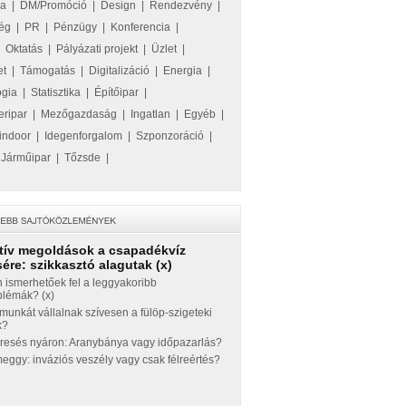
ka
|
DM/Promóció
|
Design
|
Rendezvény
|
ég
|
PR
|
Pénzügy
|
Konferencia
|
|
Oktatás
|
Pályázati projekt
|
Üzlet
|
et
|
Támogatás
|
Digitalizáció
|
Energia
|
ógia
|
Statisztika
|
Építőipar
|
eripar
|
Mezőgazdaság
|
Ingatlan
|
Egyéb
|
indoor
|
Idegenforgalom
|
Szponzoráció
|
|
Járműipar
|
Tőzsde
|
tív megoldások a csapadékvíz
ére: szikkasztó alagutak (x)
 ismerhetőek fel a leggyakoribb
blémák? (x)
munkát vállalnak szívesen a fülöp-szigeteki
k?
eresés nyáron: Aranybánya vagy időpazarlás?
ggy: inváziós veszély vagy csak félreértés?