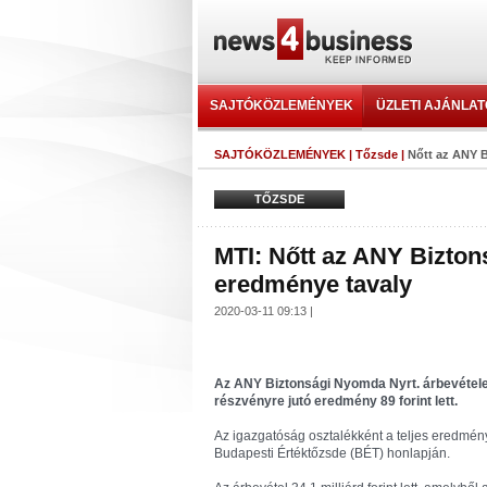
SAJTÓKÖZLEMÉNYEK
ÜZLETI AJÁNLA
SAJTÓKÖZLEMÉNYEK
|
Tőzsde
|
Nőtt az ANY B
TŐZSDE
MTI: Nőtt az ANY Bizton
eredménye tavaly
2020-03-11 09:13 |
Az ANY Biztonsági Nyomda Nyrt. árbevétele 
részvényre jutó eredmény 89 forint lett.
Az igazgatóság osztalékként a teljes eredmény 
Budapesti Értéktőzsde (BÉT) honlapján.