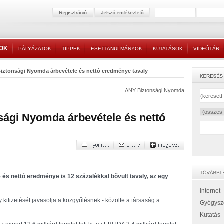
TOK
PÁLYÁZATOK
TIPPEK
ESETTANULMÁNYOK
KUTATÁSOK
VIDEÓTÁR
iztonsági Nyomda árbevétele és nettó eredménye tavaly
ANY Biztonsági Nyomda
sági Nyomda árbevétele és nettó
és nettó eredménye is 12 százalékkal bővült tavaly, az egy
Internet
kifizetését javasolja a közgyűlésnek - közölte a társaság a
Gyógysz
Kutatás