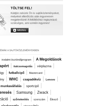
TÖLTSE FEL!
Küldjön nekünk Ön is sajtóközleményeket,
melyeket ellenőrzés után ingyenesen
megjelenítünk! A feltöltéshez regisztráció
szükséges, ami szintén ingyenes!
|
|
A Megoldások
irodalmi ösztöndíjprogram
|
|
|
apért
vérplazma
italcsomagolás
|
|
|
igy
futballcipő
Mastercard
|
|
|
|
WHC
ény
csapadékvíz
Lenovo
|
|
i munkavállalás
sportcipő
|
|
|
eresés
Samsung
Zwack
|
|
|
|
záció
szőrtelenítés
szerszám
Étkező
|
|
vízelvezetés