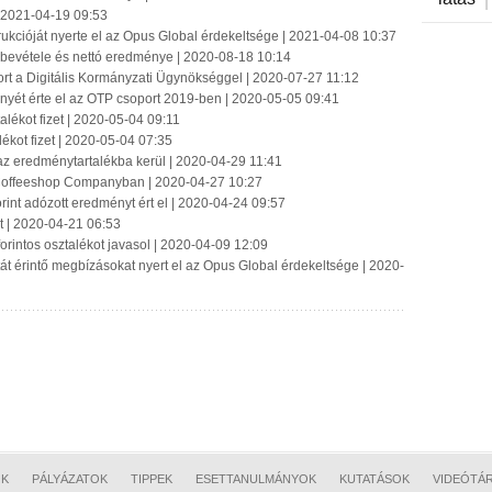
| 2021-04-19 09:53
kcióját nyerte el az Opus Global érdekeltsége | 2021-04-08 10:37
bevétele és nettó eredménye | 2020-08-18 10:14
port a Digitális Kormányzati Ügynökséggel | 2020-07-27 11:12
yét érte el az OTP csoport 2019-ben | 2020-05-05 09:41
talékot fizet | 2020-05-04 09:11
lékot fizet | 2020-05-04 07:35
z eredménytartalékba kerül | 2020-04-29 11:41
 Coffeeshop Companyban | 2020-04-27 10:27
rint adózott eredményt ért el | 2020-04-24 09:57
t | 2020-04-21 06:53
orintos osztalékot javasol | 2020-04-09 12:09
t érintő megbízásokat nyert el az Opus Global érdekeltsége | 2020-
OK
PÁLYÁZATOK
TIPPEK
ESETTANULMÁNYOK
KUTATÁSOK
VIDEÓTÁ