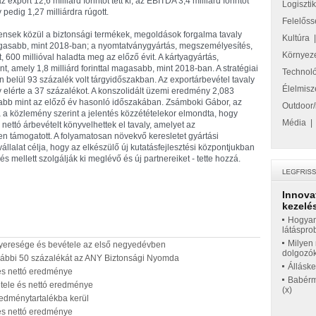
z export 12,6 milliárd forintot tett ki, az EBITDA 3,4 milliárd forintot
Logiszti
y pedig 1,27 milliárdra rúgott.
Felelőss
ensek közül a biztonsági termékek, megoldások forgalma tavaly
Kultúra
al magasabb, mint 2018-ban; a nyomtatványgyártás, megszemélyesítés,
Környez
, 600 millióval haladta meg az előző évit. A kártyagyártás,
t, amely 1,8 milliárd forinttal magasabb, mint 2018-ban. A stratégiai
Technol
belül 93 százalék volt tárgyidőszakban. Az exportárbevétel tavaly
Élelmisz
ány elérte a 37 százalékot. A konszolidált üzemi eredmény 2,083
gasabb mint az előző év hasonló időszakában. Zsámboki Gábor, az
Outdoor/
a közlemény szerint a jelentés közzétételekor elmondta, hogy
Média
i nettó árbevételt könyvelhettek el tavaly, amelyet az
en támogatott. A folyamatosan növekvő keresletet gyártási
állalat célja, hogy az elkészülő új kutatásfejlesztési központjukban
llett szolgálják ki meglévő és új partnereiket - tette hozzá.
Innova
kezelés
Hogyan
látáspro
Milyen 
yeresége és bevétele az első negyedévben
dolgozó
vábbi 50 százalékát az ANY Biztonsági Nyomda
Állásk
és nettó eredménye
Babérme
tele és nettó eredménye
(x)
edménytartalékba kerül
és nettó eredménye