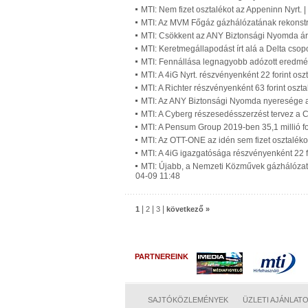
MTI: Nem fizet osztalékot az Appeninn Nyrt. 
MTI: Az MVM Főgáz gázhálózatának rekonstru
MTI: Csökkent az ANY Biztonsági Nyomda ár
MTI: Keretmegállapodást írt alá a Delta cso
MTI: Fennállása legnagyobb adózott eredmén
MTI: A 4iG Nyrt. részvényenként 22 forint osz
MTI: A Richter részvényenként 63 forint oszta
MTI: Az ANY Biztonsági Nyomda nyeresége a
MTI: A Cyberg részesedésszerzést tervez a
MTI: A Pensum Group 2019-ben 35,1 millió fo
MTI: Az OTT-ONE az idén sem fizet osztaléko
MTI: A 4iG igazgatósága részvényenként 22 f
MTI: Újabb, a Nemzeti Közművek gázhálózatá
04-09 11:48
|
|
|
1
2
3
következő »
PARTNEREINK
SAJTÓKÖZLEMÉNYEK
ÜZLETI AJÁNLAT