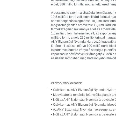
Az árbevétel 34,1 milliárd forint lett, amelyből a
ért el, 386 millió forinttal nőtt, a nettó eredmén
A beszámoló szerint a stratégiai termékszegm
10,5 milliárd forint volt, egymilliárd forintt
adatfeldolgozás szegmensé 10,3 milliárd forint
megszemélyesítés árbevétele 11,0 milliárd forin
termékszegmensek aránya a teljes árbevételen 
1,6 milliárd forinttal emelkedett, az exportar
milliárd forint, amely 230 millió forinttal ma
ANY Biztonsági Nyomda Nyrt. vezérigazgatója 
történelmi csúcsot elérve 100 millió euró felett
exportnövekedésre irányuló stratégia jelentős
kapacitásuk bővítésével is támogatják. Idén a v
és üzemcsarnokban még hatékonyabb működés me
Csökkent az ANY Biztonsági Nyomda Nyrt. n
Megvásárolja romániai leányvállalatának to
Nőtt az ANY Biztonsági Nyomda árbevétele 
Csökkent az ANY Biztonsági Nyomda árbevé
Az ANY Biztonsági Nyomda nyeresége az er
Nőtt az ANY Biztonsági Nyomda árbevétele 