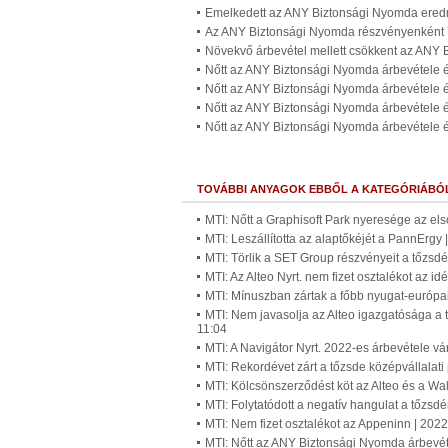
Emelkedett az ANY Biztonsági Nyomda ere
Az ANY Biztonsági Nyomda részvényenként 79
Növekvő árbevétel mellett csökkent az ANY 
Nőtt az ANY Biztonsági Nyomda árbevétele 
Nőtt az ANY Biztonsági Nyomda árbevétele 
Nőtt az ANY Biztonsági Nyomda árbevétele
Nőtt az ANY Biztonsági Nyomda árbevétele é
TOVÁBBI ANYAGOK EBBŐL A KATEGÓRIÁBÓ
MTI: Nőtt a Graphisoft Park nyeresége az els
MTI: Leszállította az alaptőkéjét a PannErgy
MTI: Törlik a SET Group részvényeit a tőzsdé
MTI: Az Alteo Nyrt. nem fizet osztalékot az i
MTI: Mínuszban zártak a főbb nyugat-európa
MTI: Nem javasolja az Alteo igazgatósága a t
11:04
MTI: A Navigátor Nyrt. 2022-es árbevétele vár
MTI: Rekordévet zárt a tőzsde középvállalati
MTI: Kölcsönszerződést köt az Alteo és a Wa
MTI: Folytatódott a negatív hangulat a tőzsd
MTI: Nem fizet osztalékot az Appeninn | 202
MTI: Nőtt az ANY Biztonsági Nyomda árbevét