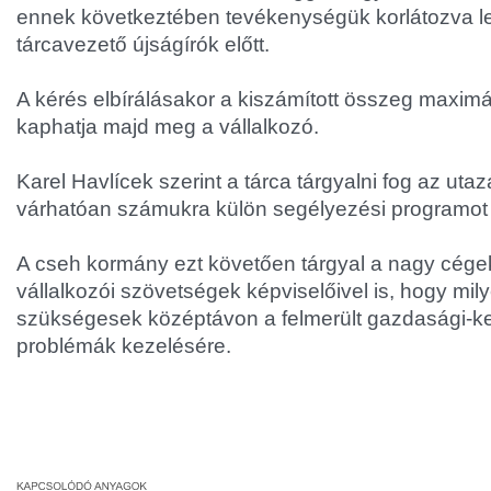
ennek következtében tevékenységük korlátozva lett"
tárcavezető újságírók előtt.
A kérés elbírálásakor a kiszámított összeg maximá
kaphatja majd meg a vállalkozó.
Karel Havlícek szerint a tárca tárgyalni fog az utazá
várhatóan számukra külön segélyezési programot 
A cseh kormány ezt követően tárgyal a nagy cége
vállalkozói szövetségek képviselőivel is, hogy mi
szükségesek középtávon a felmerült gazdasági-k
problémák kezelésére.