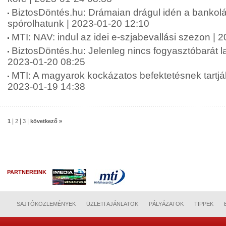
BiztosDöntés.hu: Drámaian drágul idén a bankolá
spórolhatunk | 2023-01-20 12:10
MTI: NAV: indul az idei e-szjabevallási szezon | 
BiztosDöntés.hu: Jelenleg nincs fogyasztóbarát l
2023-01-20 08:25
MTI: A magyarok kockázatos befektetésnek tartják 
2023-01-19 14:38
|
|
|
1
2
3
következő »
PARTNEREINK
SAJTÓKÖZLEMÉNYEK
ÜZLETI AJÁNLATOK
PÁLYÁZATOK
TIPPEK