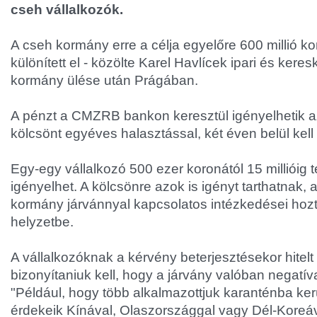
cseh vállalkozók.
A cseh kormány erre a célja egyelőre 600 millió koro
különített el - közölte Karel Havlícek ipari és kere
kormány ülése után Prágában.
A pénzt a CMZRB bankon keresztül igényelhetik az 
kölcsönt egyéves halasztással, két éven belül kell 
Egy-egy vállalkozó 500 ezer koronától 15 millióig 
igényelhet. A kölcsönre azok is igényt tarthatnak, 
kormány járvánnyal kapcsolatos intézkedései hoz
helyzetbe.
A vállalkozóknak a kérvény beterjesztésekor hitel
bizonyítaniuk kell, hogy a járvány valóban negatíva
"Például, hogy több alkalmazottjuk karanténba kerü
érdekeik Kínával, Olaszországgal vagy Dél-Koreá