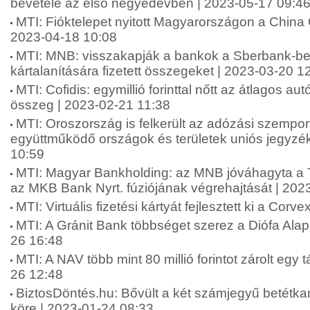
bevétele az első negyedévben | 2023-05-17 09:4
MTI: Fióktelepet nyitott Magyarországon a China 
2023-04-18 10:08
MTI: MNB: visszakapják a bankok a Sberbank-be
kártalanítására fizetett összegeket | 2023-03-20 1
MTI: Cofidis: egymillió forinttal nőtt az átlagos au
összeg | 2023-02-21 11:38
MTI: Oroszország is felkerült az adózási szempo
együttműködő országok és területek uniós jegyzé
10:59
MTI: Magyar Bankholding: az MNB jóváhagyta a 
az MKB Bank Nyrt. fúziójának végrehajtását | 202
MTI: Virtuális fizetési kártyát fejlesztett ki a Cor
MTI: A Gránit Bank többséget szerez a Diófa Ala
26 16:48
MTI: A NAV több mint 80 millió forintot zárolt egy 
26 12:48
BiztosDöntés.hu: Bővült a két számjegyű betétka
köre | 2023-01-24 08:33