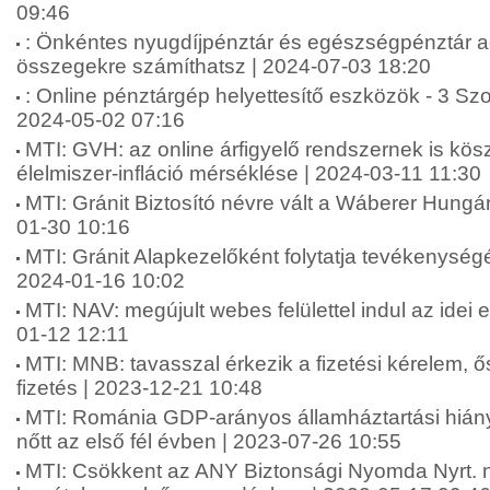
09:46
: Önkéntes nyugdíjpénztár és egészségpénztár 
összegekre számíthatsz | 2024-07-03 18:20
: Online pénztárgép helyettesítő eszközök - 3 Sz
2024-05-02 07:16
MTI: GVH: az online árfigyelő rendszernek is kö
élelmiszer-infláció mérséklése | 2024-03-11 11:30
MTI: Gránit Biztosító névre vált a Wáberer Hungári
01-30 10:16
MTI: Gránit Alapkezelőként folytatja tevékenységé
2024-01-16 10:02
MTI: NAV: megújult webes felülettel indul az idei
01-12 12:11
MTI: MNB: tavasszal érkezik a fizetési kérelem, 
fizetés | 2023-12-21 10:48
MTI: Románia GDP-arányos államháztartási hián
nőtt az első fél évben | 2023-07-26 10:55
MTI: Csökkent az ANY Biztonsági Nyomda Nyrt. 