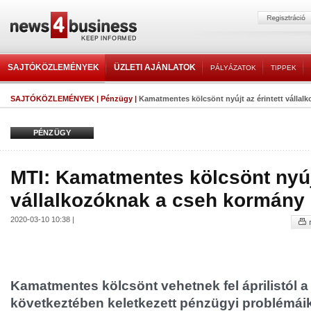
SAJTÓKÖZLEMÉNYEK
ÜZLETI AJÁNLATOK
PÁLYÁZATOK
TIPPEK
SAJTÓKÖZLEMÉNYEK
|
Pénzügy
|
Kamatmentes kölcsönt nyújt az érintett válla
PÉNZÜGY
MTI: Kamatmentes kölcsönt nyújt
vállalkozóknak a cseh kormány
2020-03-10 10:38 |
Kamatmentes kölcsönt vehetnek fel áprilistól a
következtében keletkezett pénzügyi problémáik