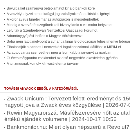
Bővült a két számjegyű betétkamatot kínáló bankok köre
A veszélyhelyzet a munkaügyi jogszabályok módosítását is igényli
A koronavírus tünetei már az autópiacon is megjelenhettek
Mindig a szerződésszegőnek kell bizonyítania a vis maior helyzetet
Lefújták a Szentpétervári Nemzetközi Gazdasági Fórumot
Adománygyűjtést indított a Magyar Vöröskereszt
Soha nem látott mélypontra zuhant a kínai feldolgozóipar teljesítménye februá
Elhalasztják a cannes-i nemzetközi ingatlanszakmai kiállítást, a MIPIM-et
Az autógyártás szenvedheti meg a leginkább a járványt az iparban
Öt éves mélypontra csökkenhet az első negyedévi okostelefon-gyártás
A turizmusnak komoly kihívást jelent a járvány
TOVÁBBI ANYAGOK EBBŐL A KATEGÓRIÁBÓL
Zwack Unicum : Tervezett feletti eredményt és 155
hagyott jóvá a Zwack éves közgyűlése | 2026-07-
Rewin Magyarorszá: Másfélszeresére nőtt az uta
értékű ajándék volumene | 2024-10-17 10:56
Bankmonitor.hu: Miért olyan népszerű a Revolut? 