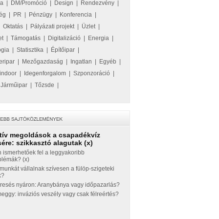
ka
|
DM/Promóció
|
Design
|
Rendezvény
|
ég
|
PR
|
Pénzügy
|
Konferencia
|
|
Oktatás
|
Pályázati projekt
|
Üzlet
|
et
|
Támogatás
|
Digitalizáció
|
Energia
|
ógia
|
Statisztika
|
Építőipar
|
eripar
|
Mezőgazdaság
|
Ingatlan
|
Egyéb
|
indoor
|
Idegenforgalom
|
Szponzoráció
|
|
Járműipar
|
Tőzsde
|
tív megoldások a csapadékvíz
ére: szikkasztó alagutak (x)
 ismerhetőek fel a leggyakoribb
blémák? (x)
munkát vállalnak szívesen a fülöp-szigeteki
k?
eresés nyáron: Aranybánya vagy időpazarlás?
ggy: inváziós veszély vagy csak félreértés?