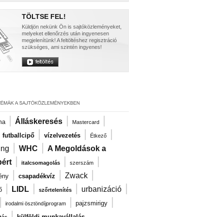
TÖLTSE FEL!
Küldjön nekünk Ön is sajtóközleményeket,
melyeket ellenőrzés után ingyenesen
megjelenítünk! A feltöltéshez regisztráció
szükséges, ami szintén ingyenes!
|
|
|
Álláskeresés
ma
Mastercard
|
|
|
|
futballcipő
vízelvezetés
Étkező
|
|
ng
WHC
A Megoldások a
|
|
|
ért
italcsomagolás
szerszám
|
|
|
Zwack
ény
csapadékvíz
|
|
|
|
LIDL
urbanizáció
ő
szőrtelenítés
|
|
|
pajzsmirigy
irodalmi ösztöndíjprogram
|
külföldi munkavállalás