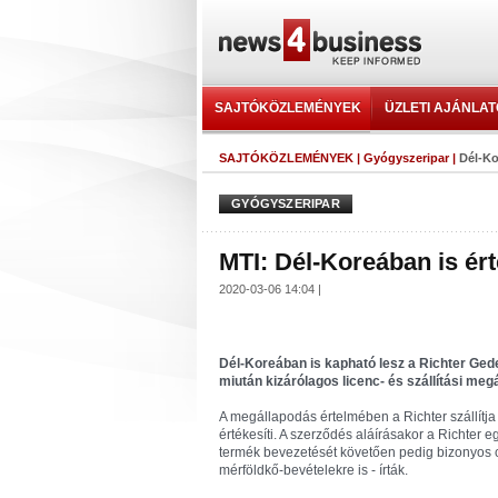
SAJTÓKÖZLEMÉNYEK
ÜZLETI AJÁNLA
SAJTÓKÖZLEMÉNYEK
|
Gyógyszeripar
|
Dél-Ko
GYÓGYSZERIPAR
MTI: Dél-Koreában is érté
2020-03-06 14:04 |
Dél-Koreában is kapható lesz a Richter Gede
miután kizárólagos licenc- és szállítási megál
A megállapodás értelmében a Richter szállítja
értékesíti. A szerződés aláírásakor a Richter 
termék bevezetését követően pedig bizonyos cé
mérföldkő-bevételekre is - írták.