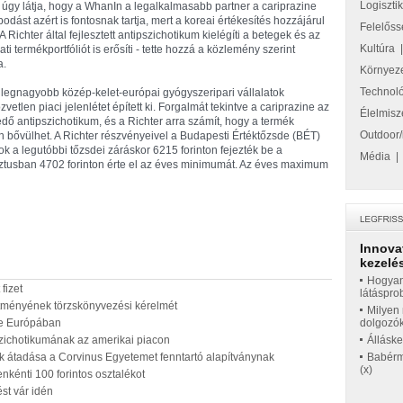
Logiszti
 úgy látja, hogy a WhanIn a legalkalmasabb partner a cariprazine
ást azért is fontosnak tartja, mert a koreai értékesítés hozzájárul
Felelőss
 Richter által fejlesztett antipszichotikum kielégíti a betegek és az
Kultúra
ti termékportfóliót is erősíti - tette hozzá a közlemény szerint
a.
Környez
Technol
 legnagyobb közép-kelet-európai gyógyszeripari vállalatok
tlen piaci jelenlétet épített ki. Forgalmát tekintve a cariprazine az
Élelmisz
 antipszichotikum, és a Richter arra számít, hogy a termék
Outdoor/
n bővülhet. A Richter részvényeivel a Budapesti Értéktőzsde (BÉT)
 a legutóbbi tőzsdei záráskor 6215 forinton fejezték be a
Média
sztusban 4702 forinton érte el az éves minimumát. Az éves maximum
Innova
kezelés
Hogyan
fizet
látáspro
ítményének törzskönyvezési kérelmét
Milyen 
 be Európában
dolgozó
szichotikumának az amerikai piacon
Állásk
k átadása a Corvinus Egyetemet fenntartó alapítványnak
Babérme
(x)
nkénti 100 forintos osztalékot
st vár idén