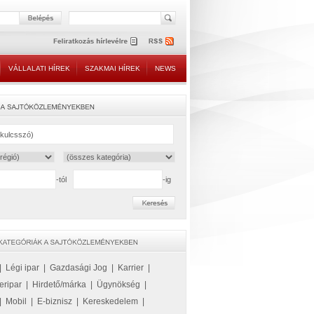
VÁLLALATI HÍREK
SZAKMAI HÍREK
NEWS
-tól
-ig
|
Légi ipar
|
Gazdasági Jog
|
Karrier
|
eripar
|
Hirdető/márka
|
Ügynökség
|
|
Mobil
|
E-biznisz
|
Kereskedelem
|