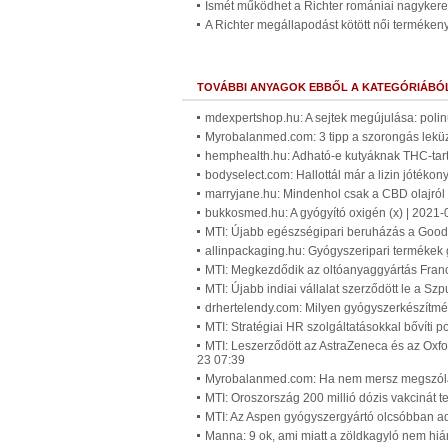
Ismét működhet a Richter romániai nagykere
A Richter megállapodást kötött női terméken
TOVÁBBI ANYAGOK EBBŐL A KATEGÓRIÁBÓ
mdexpertshop.hu: A sejtek megújulása: polinu
Myrobalanmed.com: 3 tipp a szorongás leküz
hemphealth.hu: Adható-e kutyáknak THC-tart
bodyselect.com: Hallottál már a lizin jótékon
marryjane.hu: Mindenhol csak a CBD olajról 
bukkosmed.hu: A gyógyító oxigén (x) | 2021-
MTI: Újabb egészségipari beruházás a Goodw
allinpackaging.hu: Gyógyszeripari termékek 
MTI: Megkezdődik az oltóanyaggyártás Fran
MTI: Újabb indiai vállalat szerződött le a Sz
drhertelendy.com: Milyen gyógyszerkészítmén
MTI: Stratégiai HR szolgáltatásokkal bővíti p
MTI: Leszerződött az AstraZeneca és az Oxf
23 07:39
Myrobalanmed.com: Ha nem mersz megszólaln
MTI: Oroszország 200 millió dózis vakcinát t
MTI: Az Aspen gyógyszergyártó olcsóbban a
Manna: 9 ok, ami miatt a zöldkagyló nem hiá