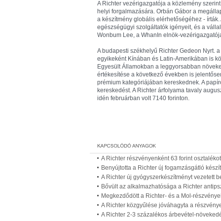
A Richter vezérigazgatója a közlemény szerint
helyi forgalmazására. Orbán Gábor a megállapod
a készítmény globális elérhetőségéhez - írták. A
egészségügyi szolgáltatók igényeit, és a vállala
Wonbum Lee, a WhanIn elnök-vezérigazgatój
A budapesti székhelyű Richter Gedeon Nyrt. a
egyikeként Kínában és Latin-Amerikában is közve
Egyesült Államokban a leggyorsabban növekedő
értékesítése a következő években is jelentőse
prémium kategóriájában kereskednek. A papírok
kereskedést. A Richter árfolyama tavaly augu
idén februárban volt 7140 forinton.
A Richter részvényenként 63 forint osztalékot 
Benyújtotta a Richter új fogamzásgátló kész
A Richter új gyógyszerkészítményt vezetett
Bővült az alkalmazhatósága a Richter antip
Megkezdődött a Richter- és a Mol-részvénye
A Richter közgyűlése jóváhagyta a részvénye
A Richter 2-3 százalékos árbevétel-növekedé