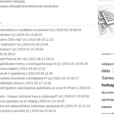
skedelmi vállalata
ységet elősegítő termékkörének bővítésére
L
kleotidok az esztétikai orvoslásban (x) | 2026-03-18 09:04
désére (x) | 2024-03-14 09:03
almú CBD olaj? (x) | 2023-09-18 11:10
y hatásairól? (x) | 2023-01-26 10:48
hallasz? (x) | 2022-01-21 09:54
08-26 09:47
ill Pharma Kft.-nél | 2021-08-12 09:15
gyártásakor fontos a csomagolóanyag is! (x) | 2021-05-18 06:29
vérplaz
ciaországban | 2021-04-06 12:10
látás
putnyik V gyártására | 2021-04-06 11:36
Samsu
yekkel kezelhető a térdfájdalom? (x) | 2021-02-23 05:17
ortfólióját a Roche | 2021-02-17 12:06
holnap
ordi Egyetem vakcinájának gyártására az orosz R-Pharm | 2020-07-
dísznöv
i - hogyan szüntesd meg a szájszagot? (x) | 2020-07-20 08:00
sportcip
ervez gyártatni az év végéig | 2020-07-16 10:03
dná hat rákkezeléshez szükséges gyógyszerét | 2020-07-14 11:18
Lenovo
nyozhat a polcáról (x) | 2020-04-22 06:11