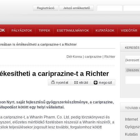
TOK
PÁLYÁZATOK
TIPPEK
ESETTANULMÁNYOK
KUTATÁSOK
VIDEÓTÁR
reában is értékesítheti a cariprazine-t a Richter
Dél-Korea
|
cariprazine
|
Richter
kesítheti a cariprazine-t a Richter
on Nyrt. saját fejlesztésű gyógyszerkészítménye, a cariprazine,
lapodást kötött egy helyi vállalattal.
 a cariprazine-t, a WhanIn Pharm. Co. Ltd. pedig törzskönyvezi és
Internet
egyszeri, előzetes mérföldkő fizetésben részesül a WhanIn részéről, a
Gyógysz
lok teljesülésekor jogosult lesz további, forgalomhoz kötött
Kutatás