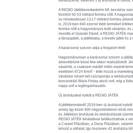
darabszáma, valamint 5 új áruházat is nyitott,
A REGIO Játékkereskedelmi Kft. becslése szeri
forintról 50-53 milliárd forintra nőtt. A hagyo
os növekedéssel 13,17 milliárd forintos árbevé
is; 2019-ben 840 ezerrel több terméket érték
forintra nőtt a hagyományos bolti vásárlás, és
mondta el Gyaraki Dávid, a REGIO JÁTÉK mar
a társasjáték, a játékbaba, a kreatív játék és a 
A karácsonyi szezon adja a forgalom felét
Hagyományosan a karácsonyi szezon a játékpia
árbevételünk közel fele ekkor realizálódott. 
vásárlók, a csaknem másfél millió eladott term
esetében 8724 forint" - tette hozzá a marketin
vásárlási roham két csúcspontja a webáruház
koncentráló Black Friday akció volt, míg a fiz
napja volt a legforgalmasabb.
Új áruházakat nyitott a REGIO JÁTÉK
A játékkereskedő 2019-ben új áruházat nyitott 
amely így közel 400 négyzetméteren kínál mind
és Játékbox áruházak és webáruházak üzemelteté
REGIO JÁTÉK kínálatával találkozhatnak a vá
a Csepel Plázában, a Duna Plázában, valamint
készül a vállalat, így összesen 42 áruházra bőv