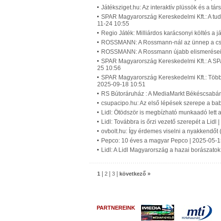
Játéksziget.hu: Az interaktív plüssök és a t
SPAR Magyarország Kereskedelmi Kft.: A tuda
11-24 10:55
Regio Játék: Milliárdos karácsonyi költés a 
ROSSMANN: A Rossmann-nál az ünnep a csal
ROSSMANN: A Rossmann újabb elismerései 
SPAR Magyarország Kereskedelmi Kft.: A SPA
25 10:56
SPAR Magyarország Kereskedelmi Kft.: Több m
2025-09-18 10:51
RS Bútoráruház : A MediaMarkt Békéscsabán 
csupacipo.hu: Az első lépések szerepe a bab
Lidl: Ötödször is megbízható munkaadó lett a
Lidl: Továbbra is őrzi vezető szerepét a Lidl
ovbolt.hu: Így érdemes viselni a nyakkendőt 
Pepco: 10 éves a magyar Pepco | 2025-05-1
Lidl: A Lidl Magyarország a hazai borászatok
|
|
|
1
2
3
következő »
PARTNEREINK