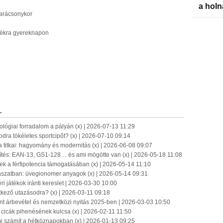
a holn
karácsonykor
átékra gyereknapon
L
hnológiai forradalom a pályán (x) | 2026-07-13 11:29
dra tökéletes sportcipőt? (x) | 2026-07-10 09:14
a titkai: hagyomány és modernitás (x) | 2026-06-08 09:07
tés: EAN-13, GS1-128… és ami mögötte van (x) | 2026-05-18 11:08
k a férfipotencia támogatásában (x) | 2026-05-14 11:10
ászatban: üvegionomer anyagok (x) | 2026-05-14 09:31
ri játékok iránti kereslet | 2026-03-30 10:00
etkező utazásodra? (x) | 2026-03-11 09:18
int árbevétel és nemzetközi nyitás 2025-ben | 2026-03-03 10:50
icák pihenésének kulcsa (x) | 2026-02-11 11:50
mi számít a hétköznapokban (x) | 2026-01-13 09:25