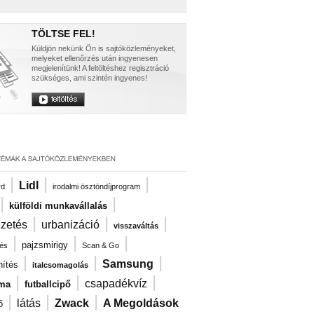
TÖLTSE FEL!
Küldjön nekünk Ön is sajtóközleményeket,
melyeket ellenőrzés után ingyenesen
megjelenítünk! A feltöltéshez regisztráció
szükséges, ami szintén ingyenes!
|
|
|
Lidl
rd
irodalmi ösztöndíjprogram
|
|
külföldi munkavállalás
|
|
|
ezetés
urbanizáció
visszaváltás
|
|
|
pajzsmirigy
és
Scan & Go
|
|
|
Samsung
nítés
italcsomagolás
|
|
|
csapadékvíz
zma
futballcipő
|
|
|
látás
Zwack
A Megoldások
ő