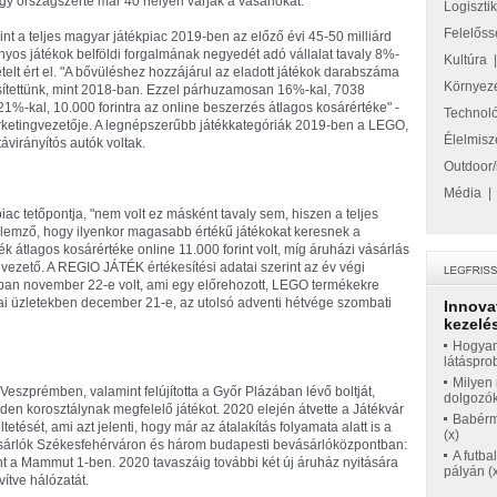
 így országszerte már 40 helyen várják a vásárlókat.
Logiszti
Felelőss
nt a teljes magyar játékpiac 2019-ben az előző évi 45-50 milliárd
mányos játékok belföldi forgalmának negyedét adó vállalat tavaly 8%-
Kultúra
telt ért el. "A bővüléshez hozzájárul az eladott játékok darabszáma
Környez
esítettünk, mint 2018-ban. Ezzel párhuzamosan 16%-kal, 7038
 21%-kal, 10.000 forintra az online beszerzés átlagos kosárértéke" -
Technol
ketingvezetője. A legnépszerűbb játékkategóriák 2019-ben a LEGO,
Élelmisz
távirányítós autók voltak.
Outdoor/
Média
c tetőpontja, "nem volt ez másként tavaly sem, hiszen a teljes
Jellemző, hogy ilyenkor magasabb értékű játékokat keresnek a
ék átlagos kosárértéke online 11.000 forint volt, míg áruházi vásárlás
gvezető. A REGIO JÁTÉK értékesítési adatai szerint az év végi
ban november 22-e volt, ami egy előrehozott, LEGO termékekre
ikai üzletekben december 21-e, az utolsó adventi hétvége szombati
Innova
kezelés
Hogyan
látáspro
Milyen 
Veszprémben, valamint felújította a Győr Plázában lévő boltját,
dolgozó
en korosztálynak megfelelő játékot. 2020 elején átvette a Játékvár
Babérme
sét, ami azt jelenti, hogy már az átalakítás folyamata alatt is a
(x)
sárlók Székesfehérváron és három budapesti bevásárlóközpontban:
A futba
 a Mammut 1-ben. 2020 tavaszáig további két új áruház nyitására
pályán (
ítve hálózatát.