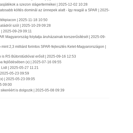
ársasjátékok a szezon slágertermékei | 2025-12-02 10:28
tosabb költés dominál az ünnepek alatt - így reagál a SPAR | 2025-
játékpiacon | 2025-11-18 10:50
ádról szól | 2025-10-29 09:28
| 2025-09-29 09:11
R Magyarország folytatja áruházainak korszerűsítését | 2025-09-
int 2,3 milliárd forintos SPAR-fejlesztés Kelet-Magyarországon |
is RS Bútorstúdióval erősít | 2025-09-16 12:53
a fejlődésében (x) | 2025-07-16 09:55
 Lidl | 2025-05-27 11:21
 | 2025-05-23 09:59
(x) | 2025-05-23 09:05
5 09:00
 sikeréért is dolgozik | 2025-05-08 09:39