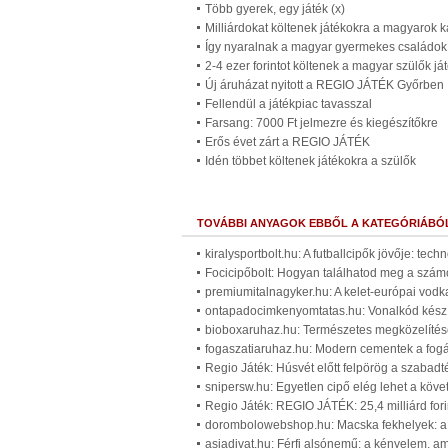
Több gyerek, egy játék (x)
Milliárdokat költenek játékokra a magyarok 
Így nyaralnak a magyar gyermekes családok
2-4 ezer forintot költenek a magyar szülők j
Új áruházat nyitott a REGIO JÁTÉK Győrben
Fellendül a játékpiac tavasszal
Farsang: 7000 Ft jelmezre és kiegészítőkre
Erős évet zárt a REGIO JÁTÉK
Idén többet költenek játékokra a szülők
TOVÁBBI ANYAGOK EBBŐL A KATEGÓRIÁBÓ
kiralysportbolt.hu: A futballcipők jövője: tec
Focicipőbolt: Hogyan találhatod meg a számo
premiumitalnagyker.hu: A kelet-európai vodk
ontapadocimkenyomtatas.hu: Vonalkód készí
bioboxaruhaz.hu: Természetes megközelítése
fogaszatiaruhaz.hu: Modern cementek a fog
Regio Játék: Húsvét előtt felpörög a szabadté
snipersw.hu: Egyetlen cipő elég lehet a köv
Regio Játék: REGIO JÁTÉK: 25,4 milliárd for
dorombolowebshop.hu: Macska fekhelyek: a c
asiadivat.hu: Férfi alsónemű: a kényelem, a