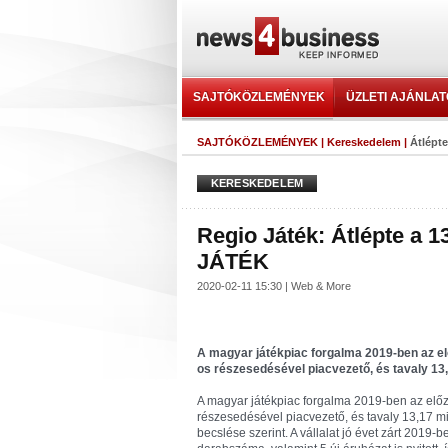
SAJTÓKÖZLEMÉNYEK
ÜZLETI AJÁNLA
SAJTÓKÖZLEMÉNYEK
|
Kereskedelem
|
Átlépt
KERESKEDELEM
Regio Játék: Átlépte a 1
JÁTÉK
2020-02-11 15:30 | Web & More
A magyar játékpiac forgalma 2019-ben az előz
os részesedésével piacvezető, és tavaly 13,
A magyar játékpiac forgalma 2019-ben az előző 
részesedésével piacvezető, és tavaly 13,17 mil
becslése szerint. A vállalat jó évet zárt 2019-