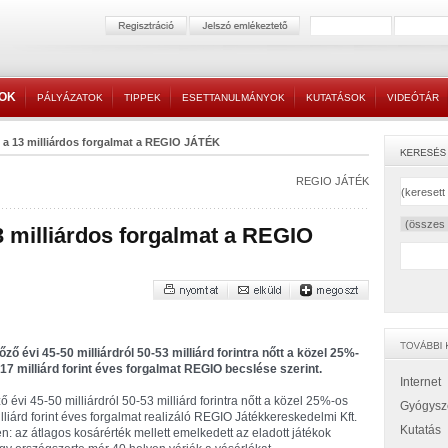
TOK
PÁLYÁZATOK
TIPPEK
ESETTANULMÁNYOK
KUTATÁSOK
VIDEÓTÁR
e a 13 milliárdos forgalmat a REGIO JÁTÉK
REGIO JÁTÉK
3 milliárdos forgalmat a REGIO
ő évi 45-50 milliárdról 50-53 milliárd forintra nőtt a közel 25%-
17 milliárd forint éves forgalmat REGIO becslése szerint.
Internet
évi 45-50 milliárdról 50-53 milliárd forintra nőtt a közel 25%-os
Gyógysz
liárd forint éves forgalmat realizáló REGIO Játékkereskedelmi Kft.
Kutatás
ben: az átlagos kosárérték mellett emelkedett az eladott játékok