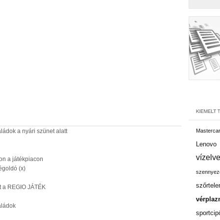
ládok a nyári szünet alatt
Masterca
Lenovo
vízelv
on a játékpiacon
égoldó (x)
szennyez
szőrtele
mat a REGIO JÁTÉK
vérpla
aládok
sportcip