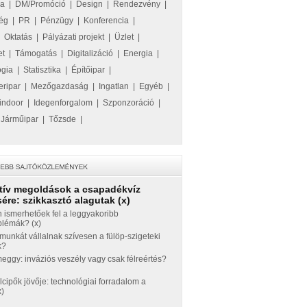
ka
|
DM/Promóció
|
Design
|
Rendezvény
|
ég
|
PR
|
Pénzügy
|
Konferencia
|
|
Oktatás
|
Pályázati projekt
|
Üzlet
|
et
|
Támogatás
|
Digitalizáció
|
Energia
|
ógia
|
Statisztika
|
Építőipar
|
eripar
|
Mezőgazdaság
|
Ingatlan
|
Egyéb
|
indoor
|
Idegenforgalom
|
Szponzoráció
|
|
Járműipar
|
Tőzsde
|
tív megoldások a csapadékvíz
ére: szikkasztó alagutak (x)
 ismerhetőek fel a leggyakoribb
blémák? (x)
munkát vállalnak szívesen a fülöp-szigeteki
k?
ggy: inváziós veszély vagy csak félreértés?
llcipők jövője: technológiai forradalom a
x)