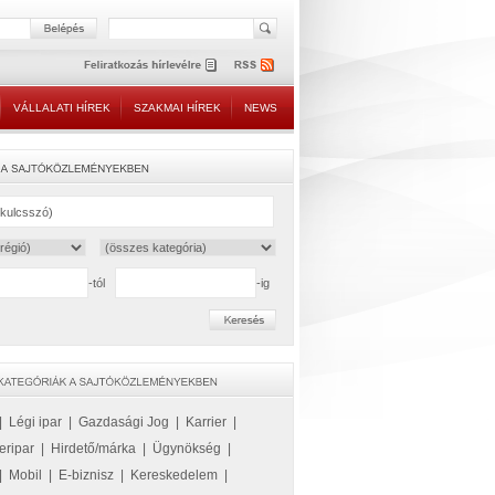
VÁLLALATI HÍREK
SZAKMAI HÍREK
NEWS
-tól
-ig
|
Légi ipar
|
Gazdasági Jog
|
Karrier
|
eripar
|
Hirdető/márka
|
Ügynökség
|
|
Mobil
|
E-biznisz
|
Kereskedelem
|