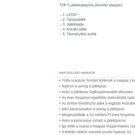
TOP 5 játékkategória (bevétel alapján)
1. LEGO
2. Társasjáték
3. Játékbaba
4. Kreatív játék
5. Távirányítós autók
Több százezer forintot költenek a magyar csa
Nyáron is pörög a játékpiac
Indul a játékpiac legforgalmasabb időszaka
Az éves forgalom egyötöde realizálódik nyár
Az online lövöldözős játék a legjobb feszülts
Idén karácsonykor is pörög a játékpiac
Megközelítette a 14 milliárd Ft éves forgal
Indul a karácsonyi roham a játékpiacon
Így töltik a nyarat a magyar kisgyermekes cs
A feltétel nélküli szeretet pozitív hatásai (x)