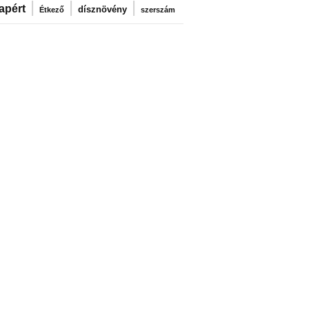
|
|
|
apért
dísznövény
Étkező
szerszám