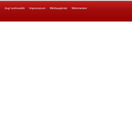
Jogi tudnivalók
Impresszum
Médiaajánlat
Webmester