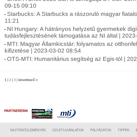
09-15 09:10
Starbucks: A Starbucks a rászoruló magyar fiatal
11:21
NI Hungary: A hátrányos helyzetű gyermekek digit
tudásfejlesztésének támogatása az NI által | 2023
MTI: Magyar Államkicstár: folyamatos az otthonfe
kifizetése | 2023-03-02 08:54
OTS-MTI: Humanitárius segítség az Egis-tól | 20
|
|
|
1
2
3
következő »
PARTNEREINK
SAJTÓKÖZLEMÉNYEK
ÜZLETI AJÁNLATOK
PÁLYÁZATOK
TIPPEK