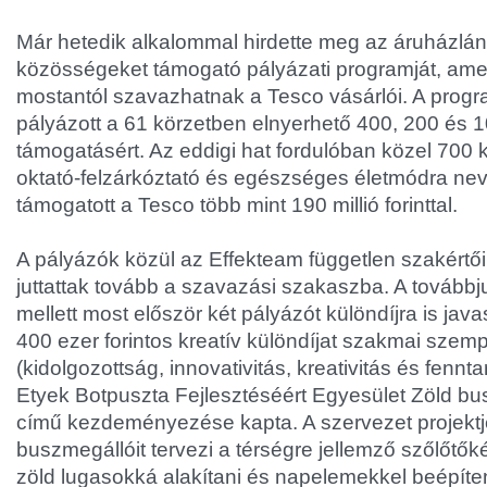
Már hetedik alkalommal hirdette meg az áruházlán
közösségeket támogató pályázati programját, ame
mostantól szavazhatnak a Tesco vásárlói. A prog
pályázott a 61 körzetben elnyerhető 400, 200 és 1
támogatásért. Az eddigi hat fordulóban közel 700 
oktató-felzárkóztató és egészséges életmódra ne
támogatott a Tesco több mint 190 millió forinttal.
A pályázók közül az Effekteam független szakértői
juttattak tovább a szavazási szakaszba. A továbbj
mellett most először két pályázót különdíjra is java
400 ezer forintos kreatív különdíjat szakmai szem
(kidolgozottság, innovativitás, kreativitás és fennt
Etyek Botpuszta Fejlesztéséért Egyesület Zöld b
című kezdeményezése kapta. A szervezet projektj
buszmegállóit tervezi a térségre jellemző szőlőtők
zöld lugasokká alakítani és napelemekkel beépíte