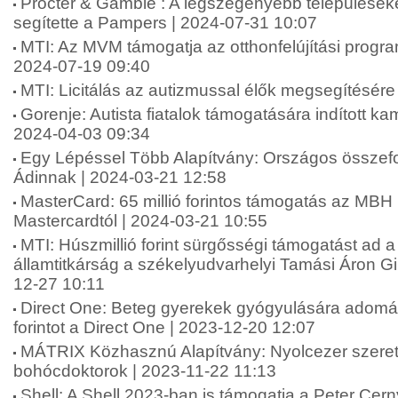
Procter & Gamble : A legszegényebb települések
segítette a Pampers | 2024-07-31 10:07
MTI: Az MVM támogatja az otthonfelújítási progr
2024-07-19 09:40
MTI: Licitálás az autizmussal élők megsegítésére
Gorenje: Autista fiatalok támogatására indított k
2024-04-03 09:34
Egy Lépéssel Több Alapítvány: Országos összefo
Ádinnak | 2024-03-21 12:58
MasterCard: 65 millió forintos támogatás az MBH
Mastercardtól | 2024-03-21 10:55
MTI: Húszmillió forint sürgősségi támogatást ad a
államtitkárság a székelyudvarhelyi Tamási Áron 
12-27 10:11
Direct One: Beteg gyerekek gyógyulására adomán
forintot a Direct One | 2023-12-20 12:07
MÁTRIX Közhasznú Alapítvány: Nyolcezer szere
bohócdoktorok | 2023-11-22 11:13
Shell: A Shell 2023-ban is támogatja a Peter Cern