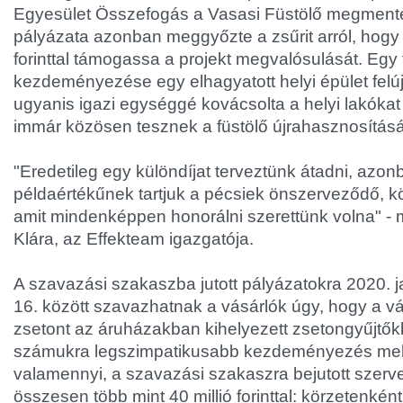
Egyesület Összefogás a Vasasi Füstölő megment
pályázata azonban meggyőzte a zsűrit arról, hogy
forinttal támogassa a projekt megvalósulását. Egy fi
kezdeményezése egy elhagyatott helyi épület felú
ugyanis igazi egységgé kovácsolta a helyi lakókat
immár közösen tesznek a füstölő újrahasznosításá
"Eredetileg egy különdíjat terveztünk átadni, az
példaértékűnek tartjuk a pécsiek önszerveződő, k
amit mindenképpen honorálni szerettünk volna" - 
Klára, az Effekteam igazgatója.
A szavazási szakaszba jutott pályázatokra 2020. j
16. között szavazhatnak a vásárlók úgy, hogy a vá
zsetont az áruházakban kihelyezett zsetongyűjtők
számukra legszimpatikusabb kezdeményezés mell
valamennyi, a szavazási szakaszra bejutott szerv
összesen több mint 40 millió forinttal: körzetenkén