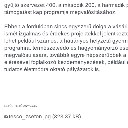
gyűjtő szervezet 400, a második 200, a harmadik p
támogatást kap programja megvalósításához.
Ebben a fordulóban sincs egyszerű dolga a vásárl
ismét izgalmas és érdekes projektekkel jelentkezte
lehet például számos, a hátrányos helyzetű gyerm
programra, természetvédő és hagyományőrző e
megvalósulására, továbbá egyre népszerűbbek a 
elérésével foglalkozó kezdeményezések, például 
tudatos életmódra oktató pályázatok is.
tesco_zseton.jpg
(323.37 kB)