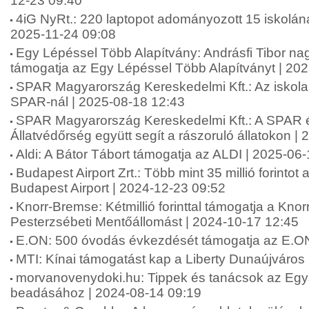
12-23 09:40
4iG NyRt.: 220 laptopot adományozott 15 iskolána
2025-11-24 09:08
Egy Lépéssel Több Alapítvány: Andrásfi Tibor na
támogatja az Egy Lépéssel Több Alapítványt | 20
SPAR Magyarország Kereskedelmi Kft.: Az iskol
SPAR-nál | 2025-08-18 12:43
SPAR Magyarország Kereskedelmi Kft.: A SPAR 
Állatvédőrség együtt segít a rászoruló állatokon |
Aldi: A Bátor Tábort támogatja az ALDI | 2025-06
Budapest Airport Zrt.: Több mint 35 millió forinto
Budapest Airport | 2024-12-23 09:52
Knorr-Bremse: Kétmillió forinttal támogatja a Kn
Pesterzsébeti Mentőállomást | 2024-10-17 12:45
E.ON: 500 óvodás évkezdését támogatja az E.ON
MTI: Kínai támogatást kap a Liberty Dunaújváros
morvanovenydoki.hu: Tippek és tanácsok az Eg
beadásához | 2024-08-14 09:19