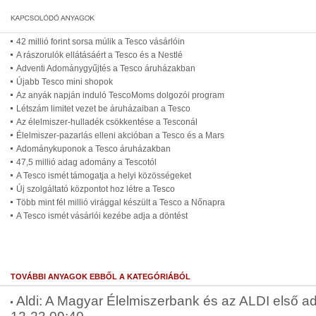
42 millió forint sorsa múlik a Tesco vásárlóin
A rászorulók ellátásáért a Tesco és a Nestlé
Adventi Adománygyűjtés a Tesco áruházakban
Újabb Tesco mini shopok
Az anyák napján induló TescoMoms dolgozói program
Létszám limitet vezet be áruházaiban a Tesco
Az élelmiszer-hulladék csökkentése a Tesconál
Élelmiszer-pazarlás elleni akcióban a Tesco és a Mars
Adománykuponok a Tesco áruházakban
47,5 millió adag adomány a Tescotól
A Tesco ismét támogatja a helyi közösségeket
Új szolgáltató központot hoz létre a Tesco
Több mint fél millió virággal készült a Tesco a Nőnapra
A Tesco ismét vásárlói kezébe adja a döntést
TOVÁBBI ANYAGOK EBBŐL A KATEGÓRIÁBÓL
Aldi: A Magyar Élelmiszerbank és az ALDI első ad