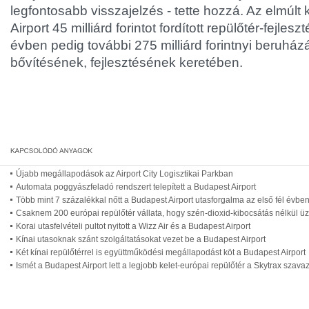
legfontosabb visszajelzés - tette hozzá. Az elmúl
Airport 45 milliárd forintot fordított repülőtér-fejles
évben pedig további 275 milliárd forintnyi beruházá
bővítésének, fejlesztésének keretében.
Újabb megállapodások az Airport City Logisztikai Parkban
Automata poggyászfeladó rendszert telepített a Budapest Airport
Több mint 7 százalékkal nőtt a Budapest Airport utasforgalma az első fél évbe
Csaknem 200 európai repülőtér vállata, hogy szén-dioxid-kibocsátás nélkül ü
Korai utasfelvételi pultot nyitott a Wizz Air és a Budapest Airport
Kínai utasoknak szánt szolgáltatásokat vezet be a Budapest Airport
Két kínai repülőtérrel is együttműködési megállapodást köt a Budapest Airport
Ismét a Budapest Airport lett a legjobb kelet-európai repülőtér a Skytrax szav