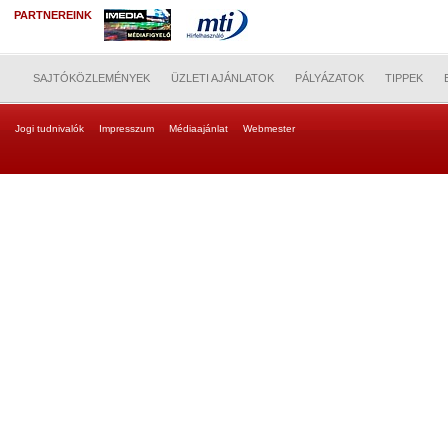
PARTNEREINK
SAJTÓKÖZLEMÉNYEK
ÜZLETI AJÁNLATOK
PÁLYÁZATOK
TIPPEK
Jogi tudnivalók
Impresszum
Médiaajánlat
Webmester