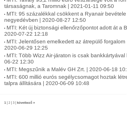
társaságnak, a Taromnak | 2021-01-11 09:50
MTI: 95 százalékkal csökkent a Ryanair bevétele
negyedévben | 2020-08-27 12:50
MTI: Két új biztonsági ellenőrzőpontot adott át a B
2020-07-22 12:18
MTI: Jelentősen emelkedett az átrepülő forgalom 
2020-06-29 12:25
MTI: Több Wizz Air-járaton is csak bankkártyával l
06-22 12:30
MTI: Megszűnik a Malév GH Zrt. | 2020-06-18 10
MTI: 600 millió eurós segélycsomagot hoztak létre
talpra állítására | 2020-06-09 10:48
|
|
|
1
2
3
következő »