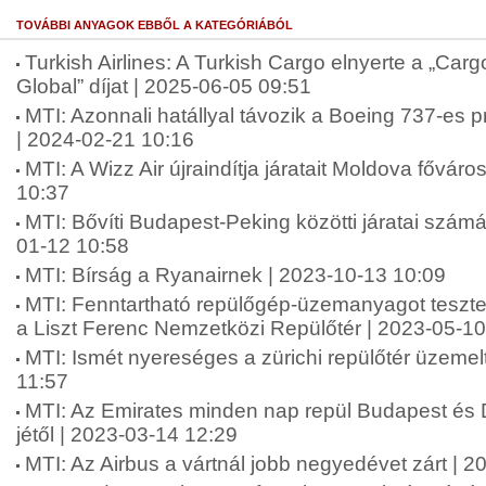
TOVÁBBI ANYAGOK EBBŐL A KATEGÓRIÁBÓL
Turkish Airlines: A Turkish Cargo elnyerte a „Cargo
Global” díjat | 2025-06-05 09:51
MTI: Azonnali hatállyal távozik a Boeing 737-es 
| 2024-02-21 10:16
MTI: A Wizz Air újraindítja járatait Moldova fővár
10:37
MTI: Bővíti Budapest-Peking közötti járatai számá
01-12 10:58
MTI: Bírság a Ryanairnek | 2023-10-13 10:09
MTI: Fenntartható repülőgép-üzemanyagot tesztel
a Liszt Ferenc Nemzetközi Repülőtér | 2023-05-10
MTI: Ismét nyereséges a zürichi repülőtér üzemel
11:57
MTI: Az Emirates minden nap repül Budapest és D
jétől | 2023-03-14 12:29
MTI: Az Airbus a vártnál jobb negyedévet zárt | 