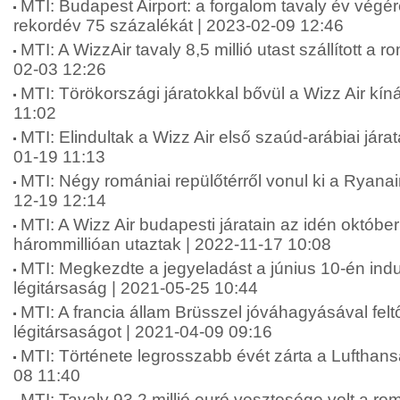
MTI: Budapest Airport: a forgalom tavaly év végér
rekordév 75 százalékát | 2023-02-09 12:46
MTI: A WizzAir tavaly 8,5 millió utast szállított a r
02-03 12:26
MTI: Törökországi járatokkal bővül a Wizz Air kín
11:02
MTI: Elindultak a Wizz Air első szaúd-arábiai jára
01-19 11:13
MTI: Négy romániai repülőtérről vonul ki a Ryanai
12-19 12:14
MTI: A Wizz Air budapesti járatain az idén októb
hárommillióan utaztak | 2022-11-17 10:08
MTI: Megkezdte a jegyeladást a június 10-én ind
légitársaság | 2021-05-25 10:44
MTI: A francia állam Brüsszel jóváhagyásával feltő
légitársaságot | 2021-04-09 09:16
MTI: Története legrosszabb évét zárta a Lufthans
08 11:40
MTI: Tavaly 93,2 millió euró vesztesége volt a rom