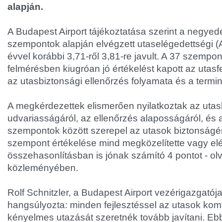
alapján.
A Budapest Airport tájékoztatása szerint a negye
szempontok alapján elvégzett utaselégedettségi 
évvel korábbi 3,71-ről 3,81-re javult. A 37 szempon
felmérésben kiugróan jó értékelést kapott az utasfelv
az utasbiztonsági ellenőrzés folyamata és a termin
A megkérdezettek elismerően nyilatkoztak az utas
udvariasságáról, az ellenőrzés alaposságáról, és a
szempontok között szerepel az utasok biztonságér
szempont értékelése mind megközelítette vagy el
összehasonlításban is jónak számító 4 pontot - ol
közleményében.
Rolf Schnitzler, a Budapest Airport vezérigazgató
hangsúlyozta: minden fejlesztéssel az utasok komf
kényelmes utazását szeretnék tovább javítani. E