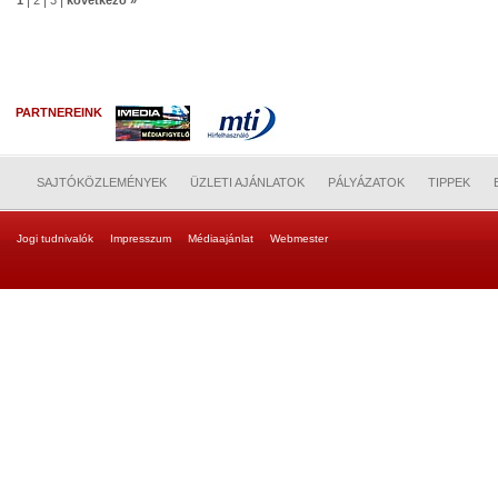
|
|
|
1
2
3
következő »
PARTNEREINK
SAJTÓKÖZLEMÉNYEK
ÜZLETI AJÁNLATOK
PÁLYÁZATOK
TIPPEK
Jogi tudnivalók
Impresszum
Médiaajánlat
Webmester