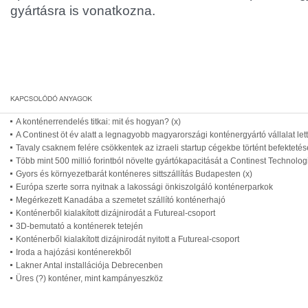
gyártásra is vonatkozna.
A konténerrendelés titkai: mit és hogyan? (x)
A Continest öt év alatt a legnagyobb magyarországi konténergyártó vállalat lett
Tavaly csaknem felére csökkentek az izraeli startup cégekbe történt befekteté
Több mint 500 millió forintból növelte gyártókapacitását a Continest Technolo
Gyors és környezetbarát konténeres sittszállítás Budapesten (x)
Európa szerte sorra nyitnak a lakossági önkiszolgáló konténerparkok
Megérkezett Kanadába a szemetet szállító konténerhajó
Konténerből kialakított dizájnirodát a Futureal-csoport
3D-bemutató a konténerek tetején
Konténerből kialakított dizájnirodát nyitott a Futureal-csoport
Iroda a hajózási konténerekből
Lakner Antal installációja Debrecenben
Üres (?) konténer, mint kampányeszköz