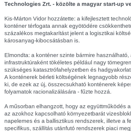
Technologies Zrt. - közölte a magyar start-up v
Kis-Márton Vidor hozzátette: a kifejlesztett techno
konténer térfogata annak egyötödére csökkenthet
százalékos megtakarítást jelent a logisztikai költ
károsanyag-kibocsátásban is.
Elmondta: a konténer szinte bármire használható,
infrastruktúraként tökéletes például nagy tömegr
szükséges katasztrófahelyzetben és hadgyakorlat
A konténerek bérleti költségének legnagyobb részét 
ki, de ezek az új, összecsukható konténerek képes
folyamatok racionalizálására - fűzte hozzá.
A műsorban elhangzott, hogy az együttműködés a 
az azokhoz kapcsolható környezetbarát vizesblokk
napelemes és a ballisztikus rendszerek, illetve a fej
specifikus, szállítás utánfutó rendszerek piaci me