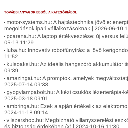
TOVÁBBI ANYAGOK EBBŐL A KATEGÓRIÁBÓL
motor-systems.hu: A hajtástechnika jövője: energ
megoldások ipari vállalkozásoknak | 2026-06-10 1
pcarena.hu: A laptop értékvesztése: új versus felúj
05-13 11:29
luba.hu: Innovatív robotfűnyírás: a jövő kertgond
11:52
kulsoaksi.hu: Az ideális hangszóró akkumulátor tit
09:39
amazingai.hu: A promptok, amelyek megváltoztatjá
2025-07-14 09:38
gyogylampabolt.hu: A kézi csuklós lézerterápia-ké
2025-03-18 09:01
ambringa.hu: Ezek alapján értékelik az elektromos
2024-11-18 09:14
vilszershop.hu: Megbízható villanyszerelési esz
és biztonság érdekében (x) | 2024-10-16 11:30