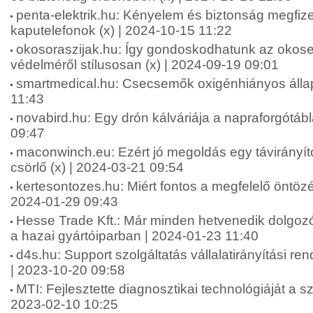
penta-elektrik.hu: Kényelem és biztonság megfiz
kaputelefonok (x) | 2024-10-15 11:22
okosoraszijak.hu: Így gondoskodhatunk az okos
védelméről stílusosan (x) | 2024-09-19 09:01
smartmedical.hu: Csecsemők oxigénhiányos állap
11:43
novabird.hu: Egy drón kálváriája a napraforgótáb
09:47
maconwinch.eu: Ezért jó megoldás egy távirányít
csörlő (x) | 2024-03-21 09:54
kertesontozes.hu: Miért fontos a megfelelő öntözé
2024-01-29 09:43
Hesse Trade Kft.: Már minden hetvenedik dolgozór
a hazai gyártóiparban | 2024-01-23 11:40
d4s.hu: Support szolgáltatás vállalatirányítási re
| 2023-10-20 09:58
MTI: Fejlesztette diagnosztikai technológiáját a sz
2023-02-10 10:25