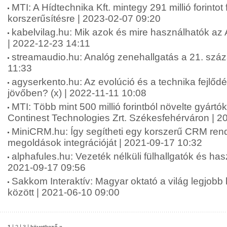
MTI: A Hídtechnika Kft. mintegy 291 millió forintot 
korszerűsítésre | 2023-02-07 09:20
kabelvilag.hu: Mik azok és mire használhatók az
| 2022-12-23 14:11
streamaudio.hu: Analóg zenehallgatás a 21. szá
11:33
agyserkento.hu: Az evolúció és a technika fejlődé
jövőben? (x) | 2022-11-11 10:08
MTI: Több mint 500 millió forintból növelte gyártó
Continest Technologies Zrt. Székesfehérváron | 2
MiniCRM.hu: Így segítheti egy korszerű CRM rends
megoldások integrációját | 2021-09-17 10:32
alphafules.hu: Vezeték nélküli fülhallgatók és has
2021-09-17 09:56
Sakkom Interaktív: Magyar oktató a világ legjobb
között | 2021-06-10 09:00