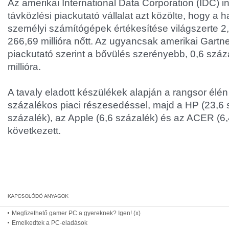
Az amerikai International Data Corporation (IDC) in
távközlési piackutató vállalat azt közölte, hogy a
személyi számítógépek értékesítése világszerte 2,
266,69 millióra nőtt. Az ugyancsak amerikai Gartne
piackutató szerint a bővülés szerényebb, 0,6 száz
millióra.
A tavaly eladott készülékek alapján a rangsor élén
százalékos piaci részesedéssel, majd a HP (23,6 s
százalék), az Apple (6,6 százalék) és az ACER (6,
következett.
Megfizethető gamer PC a gyereknek? Igen! (x)
Emelkedtek a PC-eladások