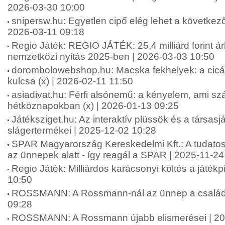
2026-03-30 10:00
snipersw.hu: Egyetlen cipő elég lehet a következő
2026-03-11 09:18
Regio Játék: REGIO JÁTÉK: 25,4 milliárd forint á
nemzetközi nyitás 2025-ben | 2026-03-03 10:50
dorombolowebshop.hu: Macska fekhelyek: a cic
kulcsa (x) | 2026-02-11 11:50
asiadivat.hu: Férfi alsónemű: a kényelem, ami sz
hétköznapokban (x) | 2026-01-13 09:25
Játéksziget.hu: Az interaktív plüssök és a társas
slágertermékei | 2025-12-02 10:28
SPAR Magyarország Kereskedelmi Kft.: A tudatos
az ünnepek alatt - így reagál a SPAR | 2025-11-24
Regio Játék: Milliárdos karácsonyi költés a játék
10:50
ROSSMANN: A Rossmann-nál az ünnep a családró
09:28
ROSSMANN: A Rossmann újabb elismerései | 20