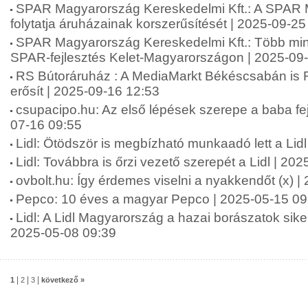
SPAR Magyarország Kereskedelmi Kft.: A SPAR
folytatja áruházainak korszerűsítését | 2025-09-25
SPAR Magyarország Kereskedelmi Kft.: Több mint 2
SPAR-fejlesztés Kelet-Magyarországon | 2025-09
RS Bútoráruház : A MediaMarkt Békéscsabán is 
erősít | 2025-09-16 12:53
csupacipo.hu: Az első lépések szerepe a baba fej
07-16 09:55
Lidl: Ötödször is megbízható munkaadó lett a Lid
Lidl: Továbbra is őrzi vezető szerepét a Lidl | 20
ovbolt.hu: Így érdemes viselni a nyakkendőt (x) 
Pepco: 10 éves a magyar Pepco | 2025-05-15 09
Lidl: A Lidl Magyarország a hazai borászatok siker
2025-05-08 09:39
|
|
|
1
2
3
következő »