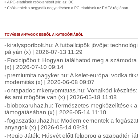
A PC-eladások csökkenését jelzi az IDC
Csökkentek a negyedik negyedévben a PC-eladások az EMEA régióban
TOVÁBBI ANYAGOK EBBŐL A KATEGÓRIÁBÓL
kiralysportbolt.hu: A futballcipők jövője: technológ
pályán (x) | 2026-07-13 11:29
Focicipőbolt: Hogyan találhatod meg a számodra 
(x) | 2026-07-10 09:14
premiumitalnagyker.hu: A kelet-európai vodka tit
modernitás (x) | 2026-06-08 09:07
ontapadocimkenyomtatas.hu: Vonalkód készíté
és ami mögötte van (x) | 2026-05-18 11:08
bioboxaruhaz.hu: Természetes megközelítések a f
támogatásában (x) | 2026-05-14 11:10
fogaszatiaruhaz.hu: Modern cementek a fogásza
anyagok (x) | 2026-05-14 09:31
Regio Játék: Húsvét előtt felpörög a szabadtéri ját