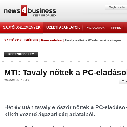
SAJTÓKÖZLEMÉNYEK
ÜZLETI AJÁNLATOK
PÁLYÁZATOK
TIPPEK
SAJTÓKÖZLEMÉNYEK
|
Kereskedelem
|
Tavaly nőttek a PC-eladások a világon
KERESKEDELEM
MTI: Tavaly nőttek a PC-eladáso
2020-01-16 12:40 |
Hét év után tavaly először nőttek a PC-eladások
ki két vezető ágazati cég adataiból.