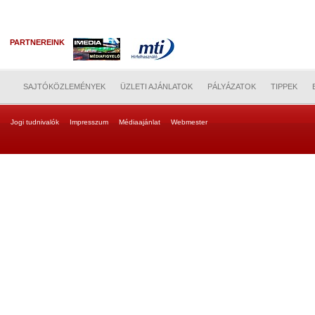
PARTNEREINK
SAJTÓKÖZLEMÉNYEK
ÜZLETI AJÁNLATOK
PÁLYÁZATOK
TIPPEK
Jogi tudnivalók
Impresszum
Médiaajánlat
Webmester