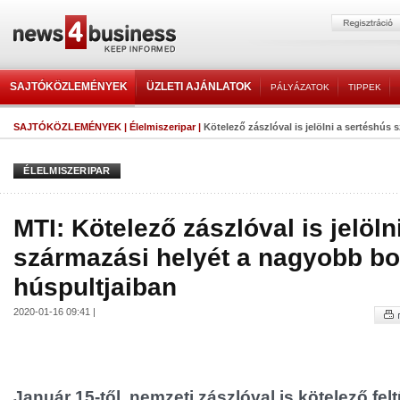
SAJTÓKÖZLEMÉNYEK
ÜZLETI AJÁNLATOK
PÁLYÁZATOK
TIPPEK
SAJTÓKÖZLEMÉNYEK
|
Élelmiszeripar
|
Kötelező zászlóval is jelölni a sertéshús s
ÉLELMISZERIPAR
MTI: Kötelező zászlóval is jelöln
származási helyét a nagyobb bo
húspultjaiban
2020-01-16 09:41 |
Január 15-től, nemzeti zászlóval is kötelező fe