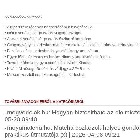
Az ipari keverőgépek beszerzésének tervezése (x)
Nőtt a sertéshúsfogyasztás Magyarországon
A tavaszi sertéshúsfogyasztás-ösztönző kampány
Gyógynövényes sertéshús alapú termékeket állít elő a kunhegyesi Nagykun-Hú
Fazekas: nőtt a sertéshúsfogyasztás Magyarországon
Egyre több sértéshús és húskészítmény kap kiváló minősítést
Tovább nőhet a magyar sertéshús kivitele Kínába
Kiváló Minőségű Sertéshús védjegy a SPAR-nak
Mit sem vesztett népszerűségéből a sertéshús
TOVÁBBI ANYAGOK EBBŐL A KATEGÓRIÁBÓL
megvedelek.hu: Hogyan biztosítható az élelmisze
05-20 09:40
moyamatcha.hu: Matcha eszközök helyes gondo
praktikus útmutatója (x) | 2026-04-08 09:21