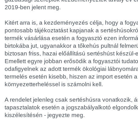
2019-ben jelent meg.
Kitért arra is, a kezdeményezés célja, hogy a fogy
pontosabb tájékoztatást kapjanak a sertéshúsokró
termék vásárlása esetén a fogyasztó ezen inform
birtokába jut, ugyanakkor a tőkehús pultnál felme
biztosan friss, hazai előállítású sertéshúst készül
Emellett egyre jobban erősödik a fogyasztói tudat
odafigyelnek az adott termék ökológiai lábnyomára
termelés esetén kisebb, hiszen az import esetén a 
környezetterheléssel is számolni kell.
A rendelet jelenleg csak sertéshúsra vonatkozik, á
tapasztalatok esetén a jogszabályalkotó elgondol
kiszélesítésén - jegyezte meg.