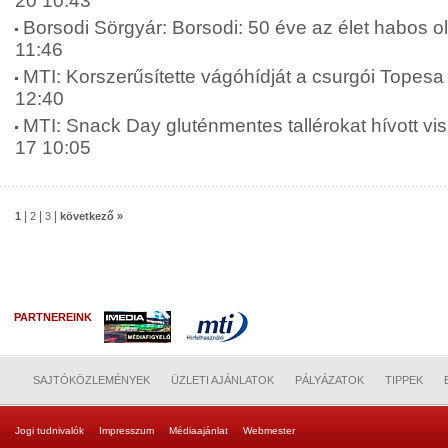
20 10:43
Borsodi Sörgyár: Borsodi: 50 éve az élet habos o
11:46
MTI: Korszerűsítette vágóhídját a csurgói Topesa 
12:40
MTI: Snack Day gluténmentes tallérokat hívott vis
17 10:05
|
|
|
1
2
3
következő »
PARTNEREINK
SAJTÓKÖZLEMÉNYEK
ÜZLETI AJÁNLATOK
PÁLYÁZATOK
TIPPEK
Jogi tudnivalók
Impresszum
Médiaajánlat
Webmester