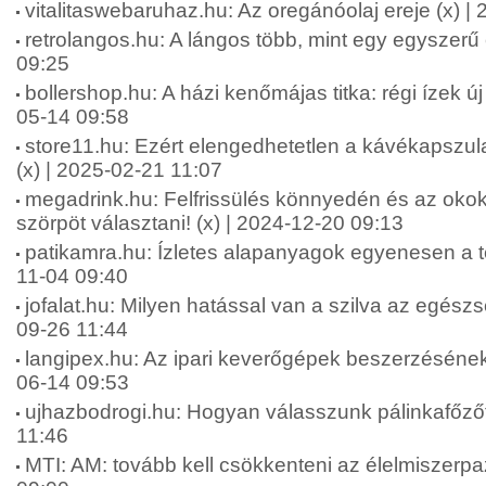
vitalitaswebaruhaz.hu: Az oregánóolaj ereje (x) |
retrolangos.hu: A lángos több, mint egy egyszerű 
09:25
bollershop.hu: A házi kenőmájas titka: régi ízek ú
05-14 09:58
store11.hu: Ezért elengedhetetlen a kávékapszul
(x) | 2025-02-21 11:07
megadrink.hu: Felfrissülés könnyedén és az okok
szörpöt választani! (x) | 2024-12-20 09:13
patikamra.hu: Ízletes alapanyagok egyenesen a te
11-04 09:40
jofalat.hu: Milyen hatással van a szilva az egész
09-26 11:44
langipex.hu: Az ipari keverőgépek beszerzésének
06-14 09:53
ujhazbodrogi.hu: Hogyan válasszunk pálinkafőzőt
11:46
MTI: AM: tovább kell csökkenteni az élelmiszerpa