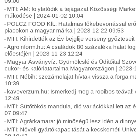
09:00
MTI: AM: folytatódik a tejágazat Közösségi Marke
működése | 2024-01-02 10:04
POLCZ FOOD Kft.: Hatalmas tőkebevonással erős
piacokon a magyar márka | 2023-12-22 09:53
MTI: Kihirdették az Év bejglije verseny győztesei
Agroinform.hu: A családok 80 százaléka halat fo
előestéjén | 2023-11-23 12:24
Magyar Ásványvíz, Gyümölcslé és Üdítőital Szöve
cukor- és kalóriatartalma Magyarországon | 2023-
MTI: Nébih: szezámolajat hívtak vissza a forgal
10:39
kaveverzum.hu: Ismerkedj meg a rooibos teával! 
12:49
MTI: Sütőtökös mandula, dió variációkkal lett az é
07 09:47
MTI: Agrárkamara: jó minőségű lesz idén a dinny
MTI: Növeli gyártókapacitását a kecskeméti Unive