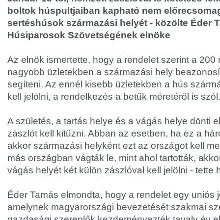
boltok húspultjaiban kapható nem előrecsomago
sertéshúsok származási helyét - közölte Éder 
Húsiparosok Szövetségének elnöke
Az elnök ismertette, hogy a rendelet szerint a 20
nagyobb üzletekben a származási hely beazonosít
segíteni. Az ennél kisebb üzletekben a hús szárm
kell jelölni, a rendelkezés a betűk méretéről is szól
A születés, a tartás helye és a vágás helye dönti e
zászlót kell kitűzni. Abban az esetben, ha ez a h
akkor származási helyként ezt az országot kell me
más országban vágták le, mint ahol tartották, akkor
vágás helyét két külön zászlóval kell jelölni - tette
Éder Tamás elmondta, hogy a rendelet egy uniós j
amelynek magyarországi bevezetését szakmai sze
gazdasági szereplők kezdeményezték tavaly év ele