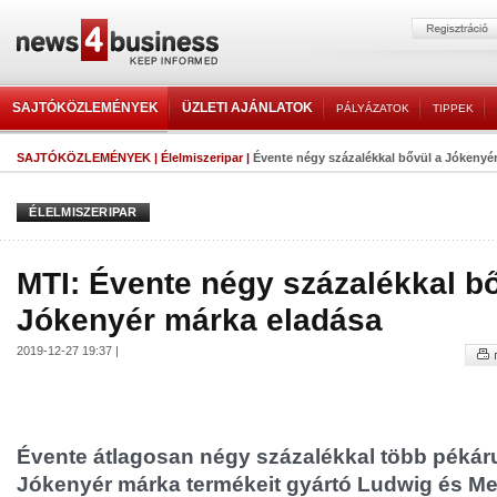
SAJTÓKÖZLEMÉNYEK
ÜZLETI AJÁNLATOK
PÁLYÁZATOK
TIPPEK
SAJTÓKÖZLEMÉNYEK
|
Élelmiszeripar
|
Évente négy százalékkal bővül a Jókenyé
ÉLELMISZERIPAR
MTI: Évente négy százalékkal b
Jókenyér márka eladása
2019-12-27 19:37 |
Évente átlagosan négy százalékkal több pékárut
Jókenyér márka termékeit gyártó Ludwig és Men