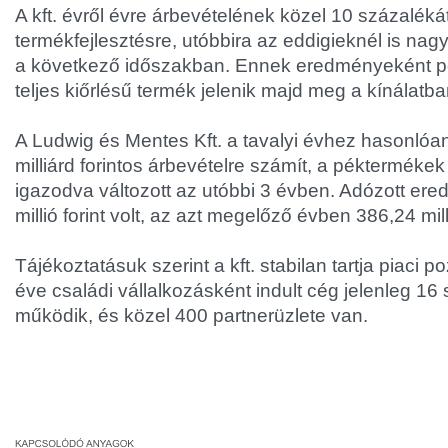
A kft. évről évre árbevételének közel 10 százalékát
termékfejlesztésre, utóbbira az eddigieknél is nag
a következő időszakban. Ennek eredményeként pé
teljes kiőrlésű termék jelenik majd meg a kínálatba
A Ludwig és Mentes Kft. a tavalyi évhez hasonlóan
milliárd forintos árbevételre számít, a péktermékek
igazodva változott az utóbbi 3 évben. Adózott er
millió forint volt, az azt megelőző évben 386,24 millió
Tájékoztatásuk szerint a kft. stabilan tartja piaci po
éve családi vállalkozásként indult cég jelenleg 16 
működik, és közel 400 partnerüzlete van.