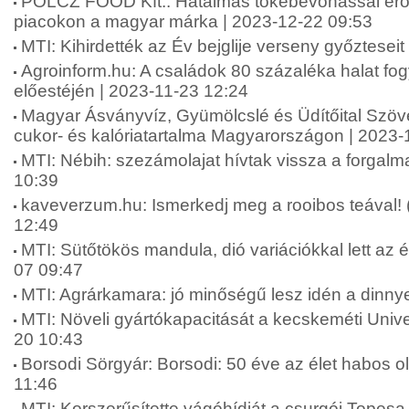
POLCZ FOOD Kft.: Hatalmas tőkebevonással erős
piacokon a magyar márka | 2023-12-22 09:53
MTI: Kihirdették az Év bejglije verseny győztesei
Agroinform.hu: A családok 80 százaléka halat fo
előestéjén | 2023-11-23 12:24
Magyar Ásványvíz, Gyümölcslé és Üdítőital Szöve
cukor- és kalóriatartalma Magyarországon | 2023-
MTI: Nébih: szezámolajat hívtak vissza a forgal
10:39
kaveverzum.hu: Ismerkedj meg a rooibos teával! 
12:49
MTI: Sütőtökös mandula, dió variációkkal lett az é
07 09:47
MTI: Agrárkamara: jó minőségű lesz idén a dinny
MTI: Növeli gyártókapacitását a kecskeméti Unive
20 10:43
Borsodi Sörgyár: Borsodi: 50 éve az élet habos o
11:46
MTI: Korszerűsítette vágóhídját a csurgói Topesa 