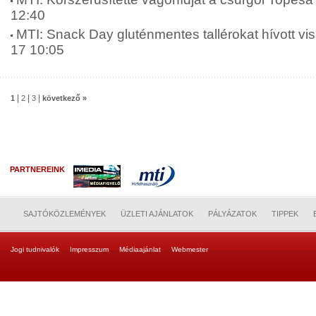
12:40
MTI: Snack Day gluténmentes tallérokat hívott vis
17 10:05
|
|
|
1
2
3
következő »
PARTNEREINK
SAJTÓKÖZLEMÉNYEK
ÜZLETI AJÁNLATOK
PÁLYÁZATOK
TIPPEK
Jogi tudnivalók
Impresszum
Médiaajánlat
Webmester