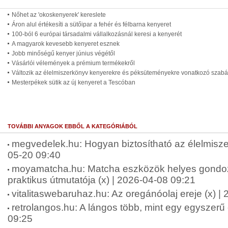
Nőhet az 'okoskenyerek' kereslete
Áron alul értékesíti a sütőipar a fehér és félbarna kenyeret
100-ból 6 európai társadalmi vállalkozásnál keresi a kenyerét
A magyarok kevesebb kenyeret esznek
Jobb minőségű kenyer június végétől
Vásárlói vélemények a prémium termékekről
Változik az élelmiszerkönyv kenyerekre és péksüteményekre vonatkozó szab
Mesterpékek sütik az új kenyeret a Tescóban
TOVÁBBI ANYAGOK EBBŐL A KATEGÓRIÁBÓL
megvedelek.hu: Hogyan biztosítható az élelmisze
05-20 09:40
moyamatcha.hu: Matcha eszközök helyes gondo
praktikus útmutatója (x) | 2026-04-08 09:21
vitalitaswebaruhaz.hu: Az oregánóolaj ereje (x) |
retrolangos.hu: A lángos több, mint egy egyszerű 
09:25