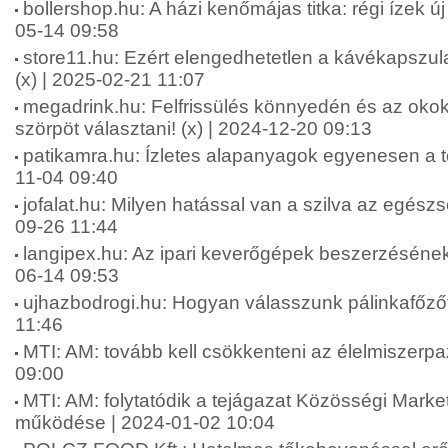
bollershop.hu: A házi kenőmájas titka: régi ízek ú
05-14 09:58
store11.hu: Ezért elengedhetetlen a kávékapszul
(x) | 2025-02-21 11:07
megadrink.hu: Felfrissülés könnyedén és az okok
szörpöt választani! (x) | 2024-12-20 09:13
patikamra.hu: Ízletes alapanyagok egyenesen a te
11-04 09:40
jofalat.hu: Milyen hatással van a szilva az egész
09-26 11:44
langipex.hu: Az ipari keverőgépek beszerzésének
06-14 09:53
ujhazbodrogi.hu: Hogyan válasszunk pálinkafőzőt
11:46
MTI: AM: tovább kell csökkenteni az élelmiszerpa
09:00
MTI: AM: folytatódik a tejágazat Közösségi Marke
működése | 2024-01-02 10:04