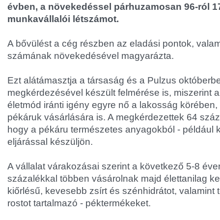
évben, a növekedéssel párhuzamosan 96-ról 17
munkavállalói létszámot.
A bővülést a cég részben az eladási pontok, valam
számának növekedésével magyarázta.
Ezt alátámasztja a társaság és a Pulzus októberbe
megkérdezésével készült felmérése is, miszerint
életmód iránti igény egyre nő a lakosság körében,
pékáruk vásárlására is. A megkérdezettek 64 száz
hogy a pékáru természetes anyagokból - például k
eljárással készüljön.
A vállalat várakozásai szerint a következő 5-8 éve
százalékkal többen vásárolnak majd élettanilag ke
kiőrlésű, kevesebb zsírt és szénhidrátot, valamint
rostot tartalmazó - péktermékeket.