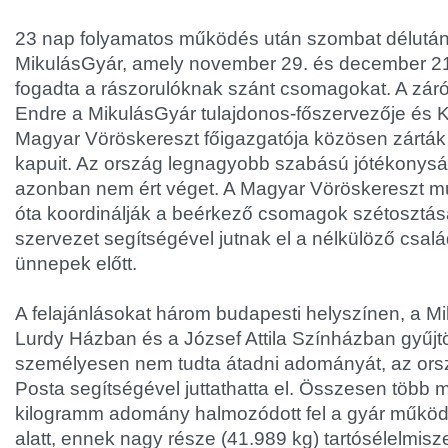
23 nap folyamatos működés után szombat délután 
MikulásGyár, amely november 29. és december 21
fogadta a rászorulóknak szánt csomagokat. A zá
Endre a MikulásGyár tulajdonos-főszervezője és K
Magyar Vöröskereszt főigazgatója közösen zárták 
kapuit. Az ország legnagyobb szabású jótékonyság
azonban nem ért véget. A Magyar Vöröskereszt m
óta koordinálják a beérkező csomagok szétosztásá
szervezet segítségével jutnak el a nélkülöző csa
ünnepek előtt.
A felajánlásokat három budapesti helyszínen, a Mil
Lurdy Házban és a József Attila Színházban gyűjtö
személyesen nem tudta átadni adományát, az or
Posta segítségével juttathatta el. Összesen több 
kilogramm adomány halmozódott fel a gyár műkö
alatt, ennek nagy része (41.989 kg) tartósélelmisz