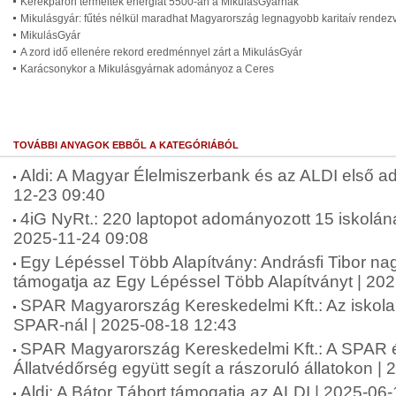
Kerékpáron termeltek energiát 5500-an a MikulásGyárnak
Mikulásgyár: fűtés nélkül maradhat Magyarország legnagyobb karitaív rende
MikulásGyár
A zord idő ellenére rekord eredménnyel zárt a MikulásGyár
Karácsonykor a Mikulásgyárnak adományoz a Ceres
TOVÁBBI ANYAGOK EBBŐL A KATEGÓRIÁBÓL
Aldi: A Magyar Élelmiszerbank és az ALDI első ad
12-23 09:40
4iG NyRt.: 220 laptopot adományozott 15 iskolána
2025-11-24 09:08
Egy Lépéssel Több Alapítvány: Andrásfi Tibor na
támogatja az Egy Lépéssel Több Alapítványt | 20
SPAR Magyarország Kereskedelmi Kft.: Az iskol
SPAR-nál | 2025-08-18 12:43
SPAR Magyarország Kereskedelmi Kft.: A SPAR 
Állatvédőrség együtt segít a rászoruló állatokon |
Aldi: A Bátor Tábort támogatja az ALDI | 2025-06