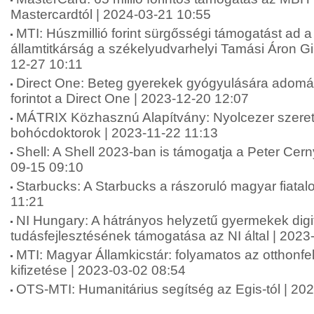
Mastercardtól | 2024-03-21 10:55
MTI: Húszmillió forint sürgősségi támogatást ad a
államtitkárság a székelyudvarhelyi Tamási Áron 
12-27 10:11
Direct One: Beteg gyerekek gyógyulására adomán
forintot a Direct One | 2023-12-20 12:07
MÁTRIX Közhasznú Alapítvány: Nyolcezer szere
bohócdoktorok | 2023-11-22 11:13
Shell: A Shell 2023-ban is támogatja a Peter Cern
09-15 09:10
Starbucks: A Starbucks a rászoruló magyar fiatal
11:21
NI Hungary: A hátrányos helyzetű gyermekek digit
tudásfejlesztésének támogatása az NI által | 2023
MTI: Magyar Államkicstár: folyamatos az otthonfe
kifizetése | 2023-03-02 08:54
OTS-MTI: Humanitárius segítség az Egis-tól | 20