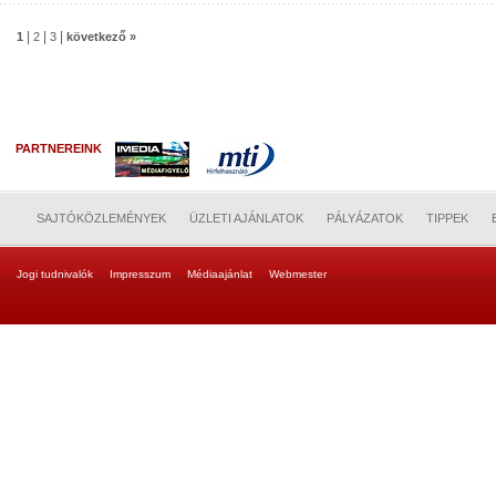
|
|
|
1
2
3
következő »
PARTNEREINK
SAJTÓKÖZLEMÉNYEK
ÜZLETI AJÁNLATOK
PÁLYÁZATOK
TIPPEK
Jogi tudnivalók
Impresszum
Médiaajánlat
Webmester