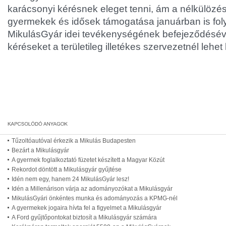
karácsonyi kérésnek eleget tenni, ám a nélkülözé
gyermekek és idősek támogatása januárban is foly
MikulásGyár idei tevékenységének befejeződésév
kéréseket a területileg illetékes szervezetnél lehet 
Tűzoltóautóval érkezik a Mikulás Budapesten
Bezárt a Mikulásgyár
A gyermek foglalkoztató füzetet készített a Magyar Közút
Rekordot döntött a Mikulásgyár gyűjtése
Idén nem egy, hanem 24 MikulásGyár lesz!
Idén a Millenárison várja az adományozókat a Mikulásgyár
MikulásGyári önkéntes munka és adományozás a KPMG-nél
A gyermekek jogaira hívta fel a figyelmet a Mikulásgyár
A Ford gyűjtőpontokat biztosít a Mikulásgyár számára