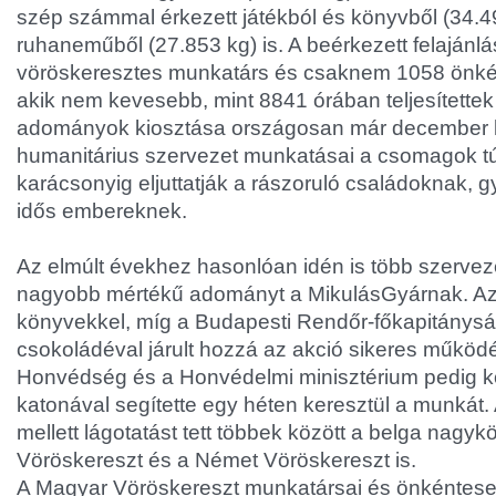
szép számmal érkezett játékból és könyvből (34.49
ruhaneműből (27.853 kg) is. A beérkezett felajánl
vöröskeresztes munkatárs és csaknem 1058 önkén
akik nem kevesebb, mint 8841 órában teljesítettek 
adományok kiosztása országosan már december kö
humanitárius szervezet munkatásai a csomagok t
karácsonyig eljuttatják a rászoruló családoknak, 
idős embereknek.
Az elmúlt évekhez hasonlóan idén is több szerveze
nagyobb mértékű adományt a MikulásGyárnak. Az
könyvekkel, míg a Budapesti Rendőr-főkapitányság
csokoládéval járult hozzá az akció sikeres műkö
Honvédség és a Honvédelmi minisztérium pedig 
katonával segítette egy héten keresztül a munkát.
mellett lágotatást tett többek között a belga nagykö
Vöröskereszt és a Német Vöröskereszt is.
A Magyar Vöröskereszt munkatársai és önkéntese