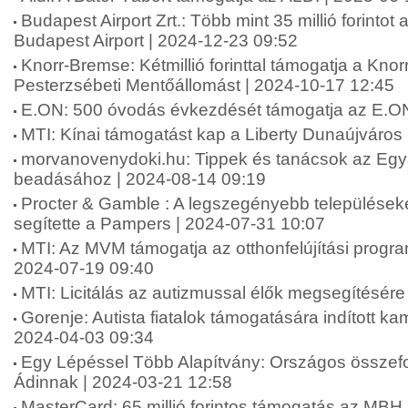
Budapest Airport Zrt.: Több mint 35 millió forinto
Budapest Airport | 2024-12-23 09:52
Knorr-Bremse: Kétmillió forinttal támogatja a Kn
Pesterzsébeti Mentőállomást | 2024-10-17 12:45
E.ON: 500 óvodás évkezdését támogatja az E.ON
MTI: Kínai támogatást kap a Liberty Dunaújváros
morvanovenydoki.hu: Tippek és tanácsok az Eg
beadásához | 2024-08-14 09:19
Procter & Gamble : A legszegényebb települések
segítette a Pampers | 2024-07-31 10:07
MTI: Az MVM támogatja az otthonfelújítási progr
2024-07-19 09:40
MTI: Licitálás az autizmussal élők megsegítésére
Gorenje: Autista fiatalok támogatására indított k
2024-04-03 09:34
Egy Lépéssel Több Alapítvány: Országos összefo
Ádinnak | 2024-03-21 12:58
MasterCard: 65 millió forintos támogatás az MBH