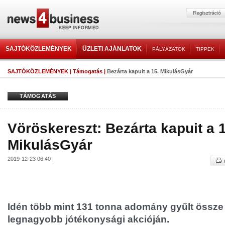
SAJTÓKÖZLEMÉNYEK
ÜZLETI AJÁNLATOK
PÁLYÁZATOK
TIPPEK
SAJTÓKÖZLEMÉNYEK
|
Támogatás
|
Bezárta kapuit a 15. MikulásGyár
TÁMOGATÁS
Vöröskereszt: Bezárta kapuit a 1
MikulásGyár
2019-12-23 06:40 |
Idén több mint 131 tonna adomány gyűlt össze
legnagyobb jótékonysági akcióján.