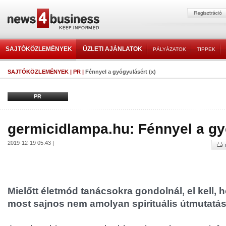
SAJTÓKÖZLEMÉNYEK
ÜZLETI AJÁNLATOK
PÁLYÁZATOK
TIPPEK
SAJTÓKÖZLEMÉNYEK
|
PR
|
Fénnyel a gyógyulásért (x)
PR
germicidlampa.hu: Fénnyel a gy
2019-12-19 05:43 |
Mielőtt életmód tanácsokra gondolnál, el kell, 
most sajnos nem amolyan spirituális útmutatásr