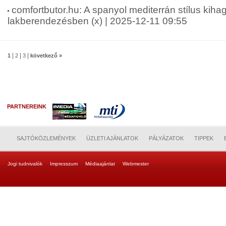
comfortbutor.hu: A spanyol mediterrán stílus kiha
lakberendezésben (x) | 2025-12-11 09:55
|
|
|
1
2
3
következő »
PARTNEREINK
SAJTÓKÖZLEMÉNYEK
ÜZLETI AJÁNLATOK
PÁLYÁZATOK
TIPPEK
Jogi tudnivalók
Impresszum
Médiaajánlat
Webmester