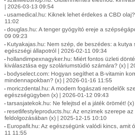
| 2026-03-13 09:54
usamedical.hu: Kiknek lehet érdekes a CBD olaj? 
11:02
douglas.hu: A tenger gyógyító ereje a szépségápo
09 09:23
Kutyakajas.hu: Nem szép, de beszédes: a kutya s
egészségi állapotról | 2026-02-11 09:34
hollandimpexnagyker.hu: Miért fontos üzleti dönt
kiválasztása egy szoláriumstúdió számára? (x) | 
bodyselect.com: Hogyan segíthet a B-vitamin kom
mindennapokban? (x) | 2026-01-16 11:55
moriczdental.hu: A modern fogászati rendelők sze
egészségügyben (x) | 2026-01-12 09:43
tarsasjatekok.hu: Ne felejtsd el a játék örömét! (x
resetlifestyleproducts.hu: Az enzimek szerepe az
feldolgozásában (x) | 2025-12-15 10:10
Europafit.hu: Az egészségünk valódi kincs, amit óv
11 11:55