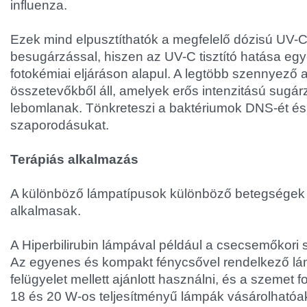
influenza.
Ezek mind elpusztíthatók a megfelelő dózisú UV-C
besugárzással, hiszen az UV-C tisztító hatása e
fotokémiai eljáráson alapul. A legtöbb szennyező
összetevőkből áll, amelyek erős intenzitású sugár
lebomlanak. Tönkreteszi a baktériumok DNS-ét é
szaporodásukat.
Terápiás alkalmazás
A különböző lámpatípusok különböző betegségek
alkalmasak.
A Hiperbilirubin lámpával például a csecsemőkori
Az egyenes és kompakt fénycsővel rendelkező lám
felügyelet mellett ajánlott használni, és a szemet f
18 és 20 W-os teljesítményű lámpák vásárolhatóak