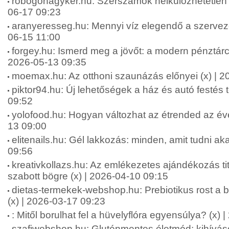
robogonagyker.hu: Szerszámok nélkülözhetetlen 
06-17 09:23
aranyeresseg.hu: Mennyi víz elegendő a szervez
06-15 11:00
forgey.hu: Ismerd meg a jövőt: a modern pénztárca
2026-05-13 09:35
moemax.hu: Az otthoni szaunázás előnyei (x) | 2
piktor94.hu: Új lehetőségek a ház és autó festés 
09:52
yolofood.hu: Hogyan változhat az étrended az év
13 09:00
elitenails.hu: Gél lakkozás: minden, amit tudni aka
09:56
kreativkollazs.hu: Az emlékezetes ajándékozás ti
szabott bögre (x) | 2026-04-10 09:15
dietas-termekek-webshop.hu: Prebiotikus rost a b
(x) | 2026-03-17 09:23
: Mitől borulhat fel a hüvelyflóra egyensúlya? (x)
szafiwebshop.hu: Gluténmentes életmód: kihívás