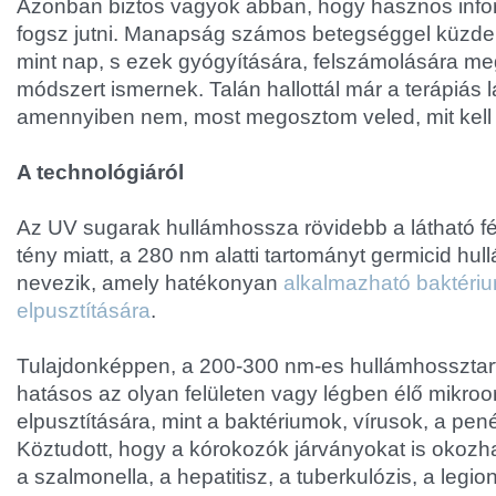
Azonban biztos vagyok abban, hogy hasznos info
fogsz jutni. Manapság számos betegséggel küzd
mint nap, s ezek gyógyítására, felszámolására me
módszert ismernek. Talán hallottál már a terápiás 
amennyiben nem, most megosztom veled, mit kell t
A technológiáról
Az UV sugarak hullámhossza rövidebb a látható f
tény miatt, a 280 nm alatti tartományt germicid hu
nevezik, amely hatékonyan
alkalmazható baktériu
elpusztítására
.
Tulajdonképpen, a 200-300 nm-es hullámhosszta
hatásos az olyan felületen vagy légben élő mikro
elpusztítására, mint a baktériumok, vírusok, a pe
Köztudott, hogy a kórokozók járványokat is okozh
a szalmonella, a hepatitisz, a tuberkulózis, a legio