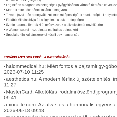
Mit üzen a betegség? (x)
Leginkább a daganatos betegségek gyógyításában várható áttörés a következ
Kiderült mire költenének inkább a magyarok
Tovább javul idén a megváltozott munkaképességűek munkaerőpiaci helyzete
Féllábú Mikulás hívja fel a figyelmet a cukorbetegségre
Szinte naponta jönnek ki új gyógyszerek a pikkelysömör enyhítésére
A Women’secret mozgalma a mellrákos betegekért
Speciális klinikai tápszereket készít egy magyar cég
TOVÁBBI ANYAGOK EBBŐL A KATEGÓRIÁBÓL
halommedical.hu: Miért fontos a pajzsmirigy-göbök
2026-07-10 11:25
aesthetica.hu: A modern férfiak új szőrtelenítési t
11:27
MasterCard: Alkotótárs irodalmi ösztöndíjprogram
09:41
mioralife.com: Az alvás és a hormonális egyensúly
2026-06-18 09:48