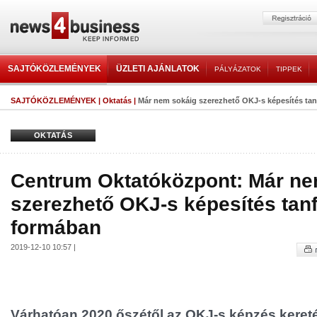
SAJTÓKÖZLEMÉNYEK
ÜZLETI AJÁNLATOK
PÁLYÁZATOK
TIPPEK
SAJTÓKÖZLEMÉNYEK
|
Oktatás
|
Már nem sokáig szerezhető OKJ-s képesítés ta
OKTATÁS
Centrum Oktatóközpont: Már ne
szerezhető OKJ-s képesítés tan
formában
2019-12-10 10:57 |
Várhatóan 2020 őszétől az OKJ-s képzés kereté