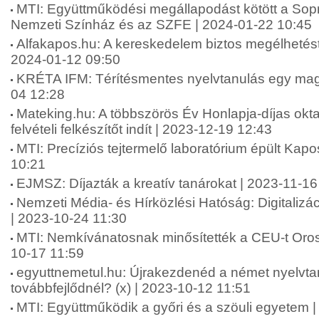
MTI: Együttműködési megállapodást kötött a Sop
Nemzeti Színház és az SZFE | 2024-01-22 10:45
Alfakapos.hu: A kereskedelem biztos megélhetést 
2024-01-12 09:50
KRÉTA IFM: Térítésmentes nyelvtanulás egy mag
04 12:28
Mateking.hu: A többszörös Év Honlapja-díjas okta
felvételi felkészítőt indít | 2023-12-19 12:43
MTI: Precíziós tejtermelő laboratórium épült Kap
10:21
EJMSZ: Díjazták a kreatív tanárokat | 2023-11-16
Nemzeti Média- és Hírközlési Hatóság: Digitalizá
| 2023-10-24 11:30
MTI: Nemkívánatosnak minősítették a CEU-t Oro
10-17 11:59
egyuttnemetul.hu: Újrakezdenéd a német nyelvta
továbbfejlődnél? (x) | 2023-10-12 11:51
MTI: Együttműködik a győri és a szöuli egyetem 