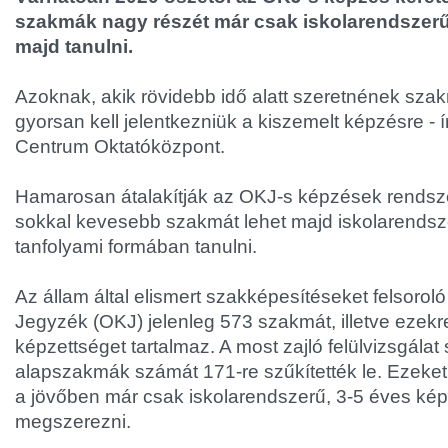
szakmák nagy részét már csak iskolarendszer
majd tanulni.
Azoknak, akik rövidebb idő alatt szeretnének szak
gyorsan kell jelentkezniük a kiszemelt képzésre -
Centrum Oktatóközpont.
Hamarosan átalakítják az OKJ-s képzések rendszer
sokkal kevesebb szakmát lehet majd iskolarendsze
tanfolyami formában tanulni.
Az állam által elismert szakképesítéseket felsoro
Jegyzék (OKJ) jelenleg 573 szakmát, illetve ezek
képzettséget tartalmaz. A most zajló felülvizsgálat
alapszakmák számát 171-re szűkítették le. Ezeke
a jövőben már csak iskolarendszerű, 3-5 éves ké
megszerezni.