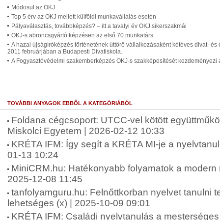
Módosul az OKJ
Top 5 érv az OKJ mellett külföldi munkavállalás esetén
Pályaválasztás, továbbképzés? – itt a tavalyi év OKJ sikerszakmái
OKJ-s abroncsgyártó képzésen az első 70 munkatárs
A hazai újságíróképzés történetének úttörő vállalkozásaként kétéves divat- és é
2011 februárjában a Budapesti Divatiskola.
A Fogyasztóvédelmi szakemberképzés OKJ-s szakképesítését kezdeményezi
TOVÁBBI ANYAGOK EBBŐL A KATEGÓRIÁBÓL
Foldana cégcsoport: UTCC-vel kötött együttműkö
Miskolci Egyetem | 2026-02-12 10:33
KRÉTA IFM: Így segít a KRÉTA MI-je a nyelvtanu
01-13 10:24
MiniCRM.hu: Hatékonyabb folyamatok a modern ny
2025-12-08 11:45
tanfolyamguru.hu: Felnőttkorban nyelvet tanulni
lehetséges (x) | 2025-10-09 09:01
KRÉTA IFM: Családi nyelvtanulás a mesterséges i