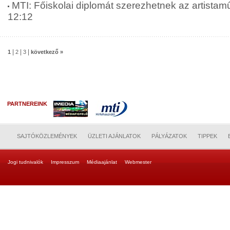
MTI: Főiskolai diplomát szerezhetnek az artista
12:12
|
|
|
1
2
3
következő »
PARTNEREINK
SAJTÓKÖZLEMÉNYEK
ÜZLETI AJÁNLATOK
PÁLYÁZATOK
TIPPEK
Jogi tudnivalók
Impresszum
Médiaajánlat
Webmester