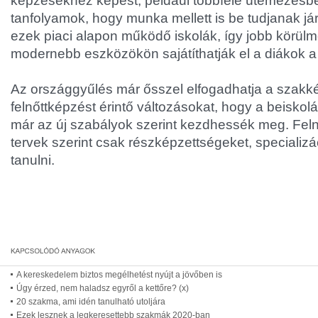
képzésekhez képest, például többféle ütemezésb
tanfolyamok, hogy munka mellett is be tudjanak jár
ezek piaci alapon működő iskolák, így jobb körül
modernebb eszközökön sajátíthatják el a diákok a
Az országgyűlés már ősszel elfogadhatja a szakk
felnőttképzést érintő változásokat, hogy a beiskolá
már az új szabályok szerint kezdhessék meg. Fel
tervek szerint csak részképzettségeket, specializá
tanulni.
A kereskedelem biztos megélhetést nyújt a jövőben is
Úgy érzed, nem haladsz egyről a kettőre? (x)
20 szakma, ami idén tanulható utoljára
Ezek lesznek a legkeresettebb szakmák 2020-ban