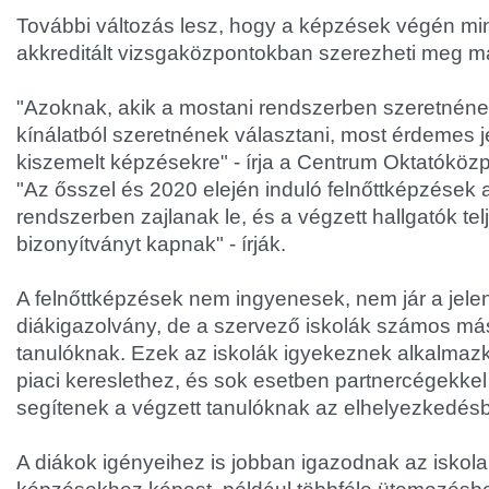
További változás lesz, hogy a képzések végén min
akkreditált vizsgaközpontokban szerezheti meg ma
"Azoknak, akik a mostani rendszerben szeretnéne
kínálatból szeretnének választani, most érdemes j
kiszemelt képzésekre" - írja a Centrum Oktatókö
"Az ősszel és 2020 elején induló felnőttképzések a
rendszerben zajlanak le, és a végzett hallgatók te
bizonyítványt kapnak" - írják.
A felnőttképzések nem ingyenesek, nem jár a jel
diákigazolvány, de a szervező iskolák számos más
tanulóknak. Ezek az iskolák igyekeznek alkalmaz
piaci kereslethez, és sok esetben partnercégekk
segítenek a végzett tanulóknak az elhelyezkedés
A diákok igényeihez is jobban igazodnak az iskol