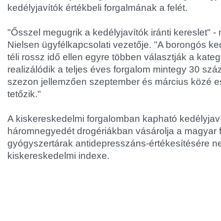
kedélyjavítók értékbeli forgalmának a felét.
"Ősszel megugrik a kedélyjavítók iránti kereslet" -
Nielsen ügyfélkapcsolati vezetője. "A borongós ked
téli rossz idő ellen egyre többen választják a kateg
realizálódik a teljes éves forgalom mintegy 30 száz
szezon jellemzően szeptember és március közé e
tetőzik."
A kiskereskedelmi forgalomban kapható kedélyjaví
háromnegyedét drogériákban vásárolja a magyar f
gyógyszertárak antidepresszáns-értékesítésére ne
kiskereskedelmi indexe.