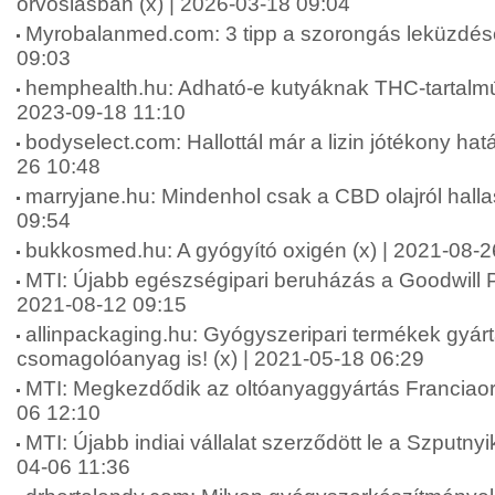
orvoslásban (x) | 2026-03-18 09:04
Myrobalanmed.com: 3 tipp a szorongás leküzdésé
09:03
hemphealth.hu: Adható-e kutyáknak THC-tartalmú 
2023-09-18 11:10
bodyselect.com: Hallottál már a lizin jótékony hatá
26 10:48
marryjane.hu: Mindenhol csak a CBD olajról halla
09:54
bukkosmed.hu: A gyógyító oxigén (x) | 2021-08-2
MTI: Újabb egészségipari beruházás a Goodwill P
2021-08-12 09:15
allinpackaging.hu: Gyógyszeripari termékek gyárt
csomagolóanyag is! (x) | 2021-05-18 06:29
MTI: Megkezdődik az oltóanyaggyártás Franciao
06 12:10
MTI: Újabb indiai vállalat szerződött le a Szputny
04-06 11:36