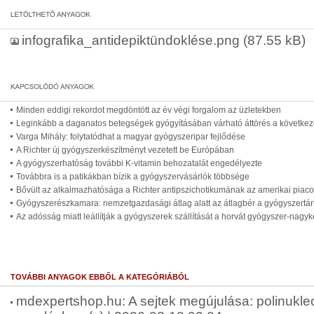
infografika_antidepiktündoklése.png
(87.55 kB)
Minden eddigi rekordot megdöntött az év végi forgalom az üzletekben
Leginkább a daganatos betegségek gyógyításában várható áttörés a következ
Varga Mihály: folytatódhat a magyar gyógyszeripar fejlődése
A Richter új gyógyszerkészítményt vezetett be Európában
A gyógyszerhatóság további K-vitamin behozatalát engedélyezte
Továbbra is a patikákban bízik a gyógyszervásárlók többsége
Bővült az alkalmazhatósága a Richter antipszichotikumának az amerikai piac
Gyógyszerészkamara: nemzetgazdasági átlag alatt az átlagbér a gyógyszertár
Az adósság miatt leállítják a gyógyszerek szállítását a horvát gyógyszer-nagy
TOVÁBBI ANYAGOK EBBŐL A KATEGÓRIÁBÓL
mdexpertshop.hu: A sejtek megújulása: polinukleo