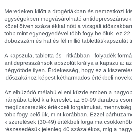
Meredeken kilőtt a drogériákban és nemzetközi k
egységekben megvásárolható antidepresszánsok 
közel ötven százalékkal nőtt a vizsgált időszakb
több mint egynegyedével több fogy belőlük, ez 2
dobozszám és hat és fél millió tablettát/kapszulát t
A kapszula, tabletta és - ritkábban - folyadék for
antidepresszánsok abszolút királya a kapszula: az
négyötöde ilyen. Érdekesség, hogy ez a kiszerelé
időszakához képest kétharmados értékbeli növeked
Az elhúzódó mélabú elleni küzdelemben a nagyob
irányába tolódik a kereslet: az 50-99 darabos cso
megtízszerezték értékbeli forgalmukat, mennyisé
több fogy belőlük, mint korábban. Ezzel párhuza
kiszerelések (30-49) értékbeli forgalma csökkenő
részesedésük jelenleg 40 százalékos, míg a nagy