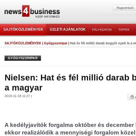
SAJTÓKÖZLEMÉNYEK
ÜZLETI AJÁNLATOK
PÁLYÁZATOK
TIPPEK
SAJTÓKÖZLEMÉNYEK
|
Gyógyszeripar
|
Hat és fél millió darab bogyót nyelt le a 
GYÓGYSZERIPAR
Nielsen: Hat és fél millió darab 
a magyar
2019-11-18 11:27 |
A kedélyjavítók forgalma október és december k
ekkor realizálódik a mennyiségi forgalom közel