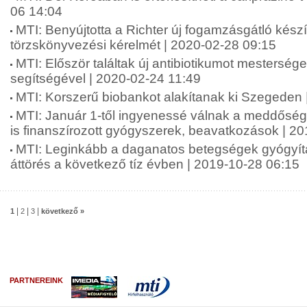
06 14:04
MTI: Benyújtotta a Richter új fogamzásgátló kés
törzskönyvezési kérelmét | 2020-02-28 09:15
MTI: Először találtak új antibiotikumot mesterséges
segítségével | 2020-02-24 11:49
MTI: Korszerű biobankot alakítanak ki Szegeden 
MTI: Január 1-től ingyenessé válnak a meddőség
is finanszírozott gyógyszerek, beavatkozások | 2
MTI: Leginkább a daganatos betegségek gyógyít
áttörés a következő tíz évben | 2019-10-28 06:15
|
|
|
1
2
3
következő »
PARTNEREINK