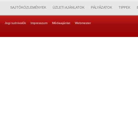
SAJTÓKÖZLEMÉNYEK
ÜZLETI AJÁNLATOK
PÁLYÁZATOK
TIPPEK
Jogi tudnivalók
Impresszum
Médiaajánlat
Webmester