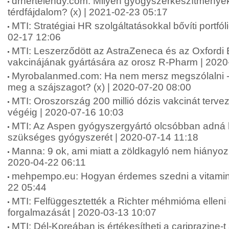
drhertelendy.com: Milyen gyógyszerkészítmények
térdfájdalom? (x) | 2021-02-23 05:17
MTI: Stratégiai HR szolgáltatásokkal bővíti portfól
02-17 12:06
MTI: Leszerződött az AstraZeneca és az Oxfordi
vakcinájának gyártására az orosz R-Pharm | 2020
Myrobalanmed.com: Ha nem mersz megszólalni 
meg a szájszagot? (x) | 2020-07-20 08:00
MTI: Oroszország 200 millió dózis vakcinát tervez
végéig | 2020-07-16 10:03
MTI: Az Aspen gyógyszergyártó olcsóbban adná 
szükséges gyógyszerét | 2020-07-14 11:18
Manna: 9 ok, ami miatt a zöldkagyló nem hiányozha
2020-04-22 06:11
mehpempo.eu: Hogyan érdemes szedni a vitamino
22 05:44
MTI: Felfüggesztették a Richter méhmióma ellen
forgalmazását | 2020-03-13 10:07
MTI: Dél-Koreában is értékesítheti a cariprazine-t