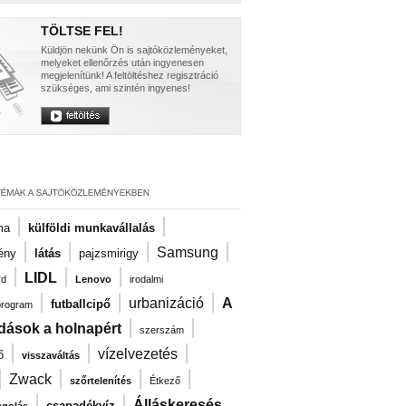
TÖLTSE FEL!
Küldjön nekünk Ön is sajtóközleményeket,
melyeket ellenőrzés után ingyenesen
megjelenítünk! A feltöltéshez regisztráció
szükséges, ami szintén ingyenes!
|
|
ma
külföldi munkavállalás
|
|
|
|
Samsung
ény
látás
pajzsmirigy
|
|
|
LIDL
rd
Lenovo
irodalmi
|
|
|
urbanizáció
A
futballcipő
program
|
|
dások a holnapért
szerszám
|
|
|
vízelvezetés
ő
visszaváltás
|
|
|
|
Zwack
szőrtelenítés
Étkező
|
|
Álláskeresés
csapadékvíz