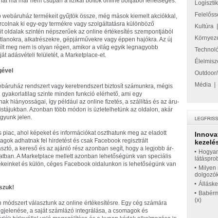
tehát ma már nem csupán a fizikai boltok online boltjából lehetséges.
Logiszti
Felelőss
bb webáruház termékeit gyűjtök össze, még mások kiemelt akciókkal,
colnak ki egy-egy termékre vagy szolgáltatásra különböző
Kultúra
it oldalak szintén népszerűek az online értékesítés szempontjából
Környez
atlanokra, alkatrészekre, gépjárművekre vagy éppen hajókra. Az új
yílt meg nem is olyan régen, amikor a világ egyik legnagyobb
Technol
t adásvételi felületét, a Marketplace-et.
Élelmisz
gével
Outdoor/
Média
ebáruház rendszert vagy keretrendszert biztosít számunkra, mégis
ol gyakorlatilag szinte minden funkció elérhető, ami egy
 hiányosságai, így például az online fizetés, a szállítás és az áru-
istájukban. Azonban több módon is üzletelhetünk az oldalon, akár
gyunk jelen.
is piac, ahol képeket és információkat oszthatunk meg az eladott
Innova
gok adhatnak fel hirdetést és csak Facebook regisztrált
kezelés
asztó, a kereső és az ajánló rész azonban segít, hogy a legjobb ár-
Hogyan
latban. A Marketplace mellett azonban lehetőségünk van speciális
látáspro
ékeinket és külön, céges Facebook oldalunkon is lehetőségünk van
Milyen 
dolgozó
Állásk
szuk!
Babérme
(x)
módszert választunk az online értékesítésre. Egy cég számára
egjelenése, a saját számlázó integrálása, a csomagok és