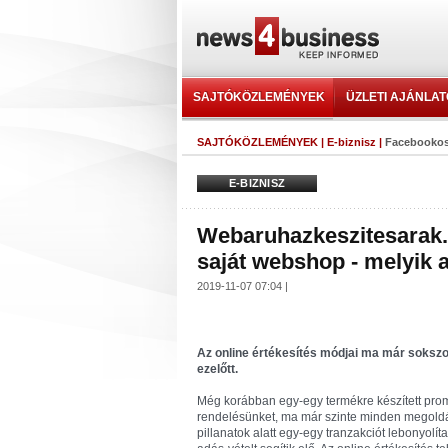
SAJTÓKÖZLEMÉNYEK
ÜZLETI AJÁNLA
SAJTÓKÖZLEMÉNYEK
|
E-biznisz
|
Facebookos 
E-BIZNISZ
Webaruhazkeszitesarak.
saját webshop - melyik 
2019-11-07 07:04 |
Az online értékesítés módjai ma már soksz
ezelőtt.
Még korábban egy-egy termékre készített promó
rendelésünket, ma már szinte minden megold
pillanatok alatt egy-egy tranzakciót lebonyolí