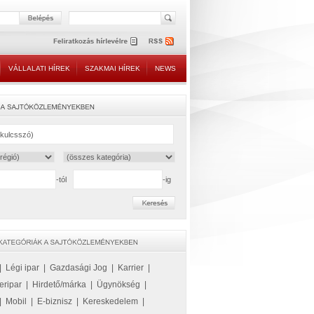
VÁLLALATI HÍREK
SZAKMAI HÍREK
NEWS
-tól
-ig
|
Légi ipar
|
Gazdasági Jog
|
Karrier
|
eripar
|
Hirdető/márka
|
Ügynökség
|
|
Mobil
|
E-biznisz
|
Kereskedelem
|