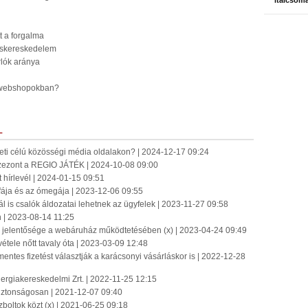
italcsom
 a forgalma
iskereskedelem
rlók aránya
i webshopokban?
L
ti célú közösségi média oldalakon? | 2024-12-17 09:24
 szezont a REGIO JÁTÉK | 2024-10-08 09:00
t hírlevél | 2024-01-15 09:51
fája és az ómegája | 2023-12-06 09:55
l is csalók áldozatai lehetnek az ügyfelek | 2023-11-27 09:58
 | 2023-08-14 11:25
s jelentősége a webáruház működtetésében (x) | 2023-04-24 09:49
vétele nőtt tavaly óta | 2023-03-09 12:48
ntes fizetést választják a karácsonyi vásárláskor is | 2022-12-28
ergiakereskedelmi Zrt. | 2022-11-25 12:15
biztonságosan | 2021-12-07 09:40
zboltok közt (x) | 2021-06-25 09:18