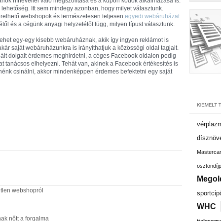
lók hírlevéllel való megszólítása és a kupon kódok alkalmazása is.
 lehetőség. Itt sem mindegy azonban, hogy milyet választunk.
relhető webshopok és természetesen teljesen
egyedi webáruházat
étől és a cégünk anyagi helyzetétől függ, milyen típust választunk.
 lehet egy-egy kisebb webáruháznak, akik így ingyen reklámot is
r saját webáruházunkra is irányíthatjuk a közösségi oldal tagjait.
lt dolgait érdemes meghirdetni, a céges Facebook oldalon pedig
at tanácsos elhelyezni. Tehát van, akinek a Facebook értékesítés is
énk csinálni, akkor mindenképpen érdemes befektetni egy saját
vérplaz
dísznöv
Masterca
ösztöndíj
Megol
tlen webshopról
sportcip
WHC
ak nőtt a forgalma