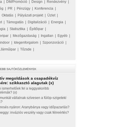
ka
|
DM/Promóció
|
Design
|
Rendezvény
|
ég
|
PR
|
Pénzügy
|
Konferencia
|
|
Oktatás
|
Pályázati projekt
|
Üzlet
|
et
|
Támogatás
|
Digitalizáció
|
Energia
|
ógia
|
Statisztika
|
Építőipar
|
eripar
|
Mezőgazdaság
|
Ingatlan
|
Egyéb
|
indoor
|
Idegenforgalom
|
Szponzoráció
|
|
Járműipar
|
Tőzsde
|
tív megoldások a csapadékvíz
ére: szikkasztó alagutak (x)
 ismerhetőek fel a leggyakoribb
blémák? (x)
munkát vállalnak szívesen a fülöp-szigeteki
k?
eresés nyáron: Aranybánya vagy időpazarlás?
ggy: inváziós veszély vagy csak félreértés?