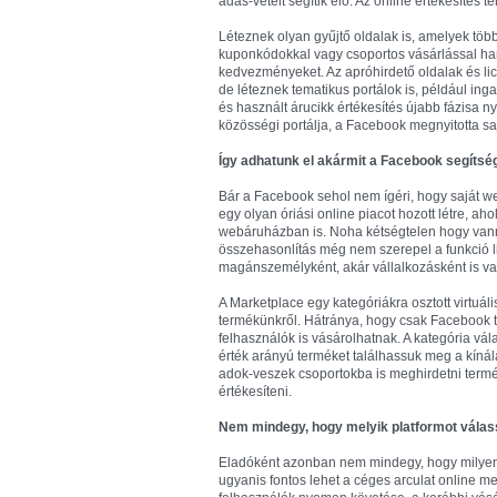
adás-vételt segítik elő. Az online értékesítés 
Léteznek olyan gyűjtő oldalak is, amelyek tö
kuponkódokkal vagy csoportos vásárlással har
kedvezményeket. Az apróhirdető oldalak és lic
de léteznek tematikus portálok is, például ing
és használt árucikk értékesítés újabb fázisa n
közösségi portálja, a Facebook megnyitotta sajá
Így adhatunk el akármit a Facebook segítsé
Bár a Facebook sehol nem ígéri, hogy saját w
egy olyan óriási online piacot hozott létre, ah
webáruházban is. Noha kétségtelen hogy vannak
összehasonlítás még nem szerepel a funkció l
magánszemélyként, akár vállalkozásként is va
A Marketplace egy kategóriákra osztott virtuál
termékünkről. Hátránya, hogy csak Facebook ta
felhasználók is vásárolhatnak. A kategória vál
érték arányú terméket találhassuk meg a kíná
adok-veszek csoportokba is meghirdetni term
értékesíteni.
Nem mindegy, hogy melyik platformot válas
Eladóként azonban nem mindegy, hogy milyen 
ugyanis fontos lehet a céges arculat online m