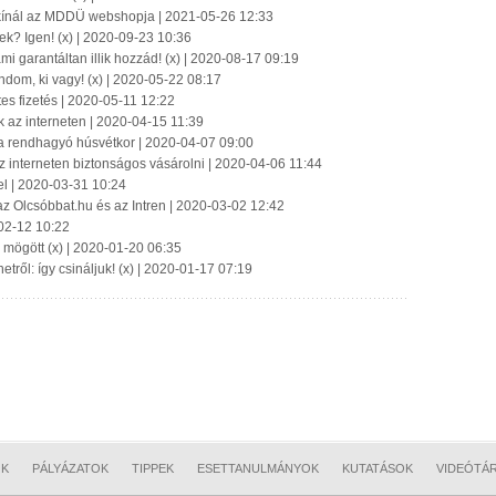
 kínál az MDDÜ webshopja | 2021-05-26 12:33
k? Igen! (x) | 2020-09-23 10:36
mi garantáltan illik hozzád! (x) | 2020-08-17 09:19
dom, ki vagy! (x) | 2020-05-22 08:17
tes fizetés | 2020-05-11 12:22
k az interneten | 2020-04-15 11:39
i a rendhagyó húsvétkor | 2020-04-07 09:00
az interneten biztonságos vásárolni | 2020-04-06 11:44
el | 2020-03-31 10:24
az Olcsóbbat.hu és az Intren | 2020-03-02 12:42
-02-12 10:22
k mögött (x) | 2020-01-20 06:35
tről: így csináljuk! (x) | 2020-01-17 07:19
OK
PÁLYÁZATOK
TIPPEK
ESETTANULMÁNYOK
KUTATÁSOK
VIDEÓTÁ