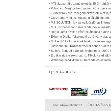
MTI: Szezonális termékeket és 25 új márkát
Pcbolt.eu: Megfizethető gamer PC a gyerekne
Ekszerkiraly.hu: Rosegold ékszerek: a szín, a
Gasztronagyker.hu: Mutasd a tálcád, megmon
M.I. SOLUTION: Így változik ősztől az interne
MTI: Többet és többször rendelnek a vásárló
Regio Játék: Online vásárol játékot a nyusz
Extreme Digital: A koronavírus-járvány alatt 
MTI: A GVH a fogyasztók tájékoztatására figy
Olcsóbbat.hu: Közös terméket dobott piacra 
Solinfo: Elindult a Solinfo webshopja | 2020
Erotikasziget-szexshop.hu: Titkok a zárt ajtó
Webshop.netklikk.hu: Ruharendelés az interne
|
|
|
1
2
3
következő »
PARTNEREINK
SAJTÓKÖZLEMÉNYEK
ÜZLETI AJÁNLAT