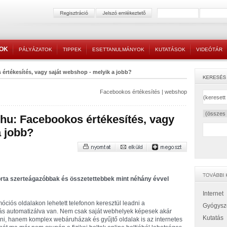
TOK
PÁLYÁZATOK
TIPPEK
ESETTANULMÁNYOK
KUTATÁSOK
VIDEÓTÁR
értékesítés, vagy saját webshop - melyik a jobb?
Facebookos értékesítés
|
webshop
hu: Facebookos értékesítés, vagy
a jobb?
orta szerteágazóbbak és összetettebbek mint néhány évvel
Internet
ciós oldalakon lehetett telefonon keresztül leadni a
Gyógysz
ás automatizálva van. Nem csak saját webhelyek képesek akár
Kutatás
tani, hanem komplex webáruházak és gyűjtő oldalak is az internetes