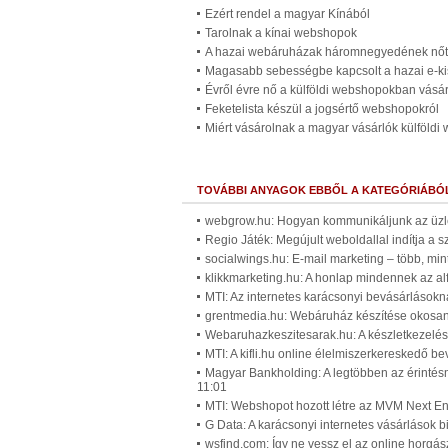
Ezért rendel a magyar Kínából
Tarolnak a kínai webshopok
A hazai webáruházak háromnegyedének nőtt
Magasabb sebességbe kapcsolt a hazai e-k
Évről évre nő a külföldi webshopokban vásá
Feketelista készül a jogsértő webshopokról
Miért vásárolnak a magyar vásárlók külföld
TOVÁBBI ANYAGOK EBBŐL A KATEGÓRIÁBÓ
webgrow.hu: Hogyan kommunikáljunk az üzle
Regio Játék: Megújult weboldallal indítja a
socialwings.hu: E-mail marketing – több, min
klikkmarketing.hu: A honlap mindennek az al
MTI: Az internetes karácsonyi bevásárlásokná
grentmedia.hu: Webáruház készítése okosan
Webaruhazkeszitesarak.hu: A készletkezelé
MTI: A kifli.hu online élelmiszerkereskedő be
Magyar Bankholding: A legtöbben az érintésme
11:01
MTI: Webshopot hozott létre az MVM Next En
G Data: A karácsonyi internetes vásárlások 
wsfind.com: Így ne vessz el az online horgás