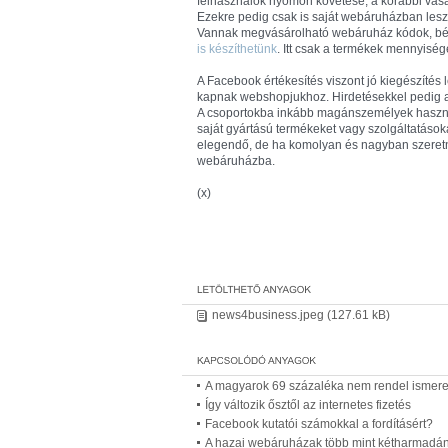
felhasználók nyomon követése, a korábbi vásár
Ezekre pedig csak is saját webáruházban lesz
Vannak megvásárolható webáruház kódok, bé
is készíthetünk
. Itt csak a termékek mennyiség
A Facebook értékesítés viszont jó kiegészítés
kapnak webshopjukhoz. Hirdetésekkel pedig aká
A csoportokba inkább magánszemélyek haszná
saját gyártású termékeket vagy szolgáltatások
elegendő, de ha komolyan és nagyban szeretn
webáruházba.
(x)
news4business.jpeg
(127.61 kB)
A magyarok 69 százaléka nem rendel ismere
Így változik ősztől az internetes fizetés
Facebook kutatói számokkal a fordításért?
A hazai webáruházak több mint kétharmadán