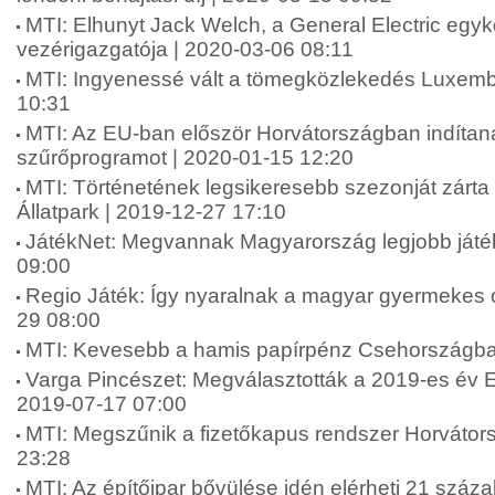
MTI: Elhunyt Jack Welch, a General Electric egyk
vezérigazgatója | 2020-03-06 08:11
MTI: Ingyenessé vált a tömegközlekedés Luxemb
10:31
MTI: Az EU-ban először Horvátországban indítan
szűrőprogramot | 2020-01-15 12:20
MTI: Történetének legsikeresebb szezonját zárta
Állatpark | 2019-12-27 17:10
JátékNet: Megvannak Magyarország legjobb játék
09:00
Regio Játék: Így nyaralnak a magyar gyermekes 
29 08:00
MTI: Kevesebb a hamis papírpénz Csehországba
Varga Pincészet: Megválasztották a 2019-es év Eg
2019-07-17 07:00
MTI: Megszűnik a fizetőkapus rendszer Horvátor
23:28
MTI: Az építőipar bővülése idén elérheti 21 száz