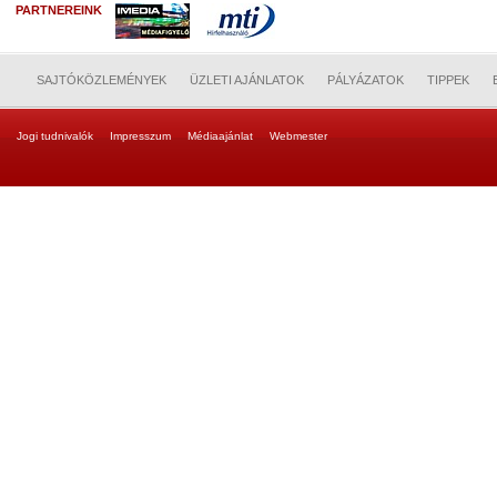
PARTNEREINK
SAJTÓKÖZLEMÉNYEK
ÜZLETI AJÁNLATOK
PÁLYÁZATOK
TIPPEK
Jogi tudnivalók
Impresszum
Médiaajánlat
Webmester