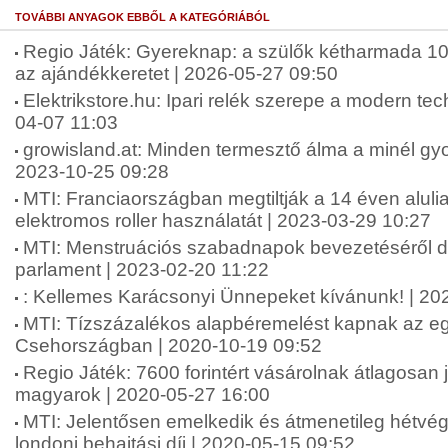
TOVÁBBI ANYAGOK EBBŐL A KATEGÓRIÁBÓL
Regio Játék: Gyereknap: a szülők kétharmada 10 ez
az ajándékkeretet | 2026-05-27 09:50
Elektrikstore.hu: Ipari relék szerepe a modern te
04-07 11:03
growisland.at: Minden termesztő álma a minél gyor
2023-10-25 09:28
MTI: Franciaországban megtiltják a 14 éven alul
elektromos roller használatát | 2023-03-29 10:27
MTI: Menstruációs szabadnapok bevezetéséről dö
parlament | 2023-02-20 11:22
: Kellemes Karácsonyi Ünnepeket kívánunk! | 20
MTI: Tízszázalékos alapbéremelést kapnak az e
Csehországban | 2020-10-19 09:52
Regio Játék: 7600 forintért vásárolnak átlagosan
magyarok | 2020-05-27 16:00
MTI: Jelentősen emelkedik és átmenetileg hétvég
londoni behajtási díj | 2020-05-15 09:52