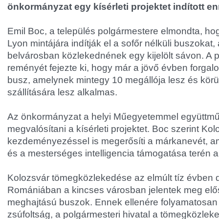
önkormányzat egy kísérleti projektet indított 
Emil Boc, a település polgármestere elmondta, ho
Lyon mintájára indítják el a sofőr nélküli buszokat
belvárosban közlekednének egy kijelölt sávon. A 
reményét fejezte ki, hogy már a jövő évben forgalo
busz, amelynek mintegy 10 megállója lesz és körü
szállítására lesz alkalmas.
Az önkormányzat a helyi Műegyetemmel együttm
megvalósítani a kísérleti projektet. Boc szerint Ko
kezdeményezéssel is megerősíti a márkanevét, am
és a mesterséges intelligencia támogatása terén ala
Kolozsvár tömegközlekedése az elmúlt tíz évben d
Romániában a kincses városban jelentek meg elő
meghajtású buszok. Ennek ellenére folyamatosan
zsúfoltság, a polgármesteri hivatal a tömegközlek