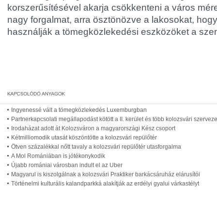
korszerűsítésével akarja csökkenteni a város mére
nagy forgalmat, arra ösztönözve a lakosokat, hog
használják a tömegközlekedési eszközöket a szem
Ingyenessé vált a tömegközlekedés Luxemburgban
Partnerkapcsolati megállapodást kötött a II. kerület és több kolozsvári szerveze
Irodaházat adott át Kolozsváron a magyarországi Kész csoport
Kétmilliomodik utasát köszöntötte a kolozsvári repülőtér
Ötven százalékkal nőtt tavaly a kolozsvári repülőtér utasforgalma
A Mol Romániában is jótékonykodik
Újabb romániai városban indult el az Uber
Magyarul is kiszolgálnak a kolozsvári Praktiker barkácsáruház elárusítói
Történelmi kulturális kalandparkká alakítják az erdélyi gyalui várkastélyt