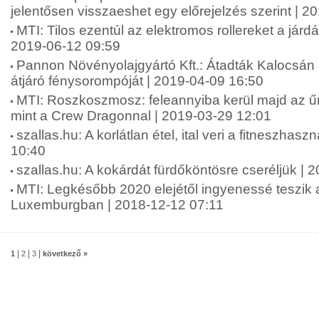
jelentősen visszaeshet egy előrejelzés szerint | 
MTI: Tilos ezentúl az elektromos rollereket a járd
2019-06-12 09:59
Pannon Növényolajgyártó Kft.: Átadták Kalocsán a
átjáró fénysorompóját | 2019-04-09 16:50
MTI: Roszkoszmosz: feleannyiba kerül majd az űr
mint a Crew Dragonnal | 2019-03-29 12:01
szallas.hu: A korlátlan étel, ital veri a fitneszhasz
10:40
szallas.hu: A kokárdát fürdőköntösre cseréljük | 
MTI: Legkésőbb 2020 elejétől ingyenessé teszik
Luxemburgban | 2018-12-12 07:11
|
|
|
1
2
3
következő »