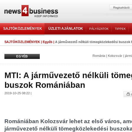
SAJTÓKÖZLEMÉNYEK
ÜZLETI AJÁNLATOK
PÁLYÁZATOK
TIPPEK
SAJTÓKÖZLEMÉNYEK
|
Egyéb
|
A járművezető nélküli tömegközlekedési buszo
Románia
|
Kolozsvár
|
járm
EGYÉB
MTI: A járművezető nélküli töm
buszok Romániában
2019-10-25 08:22 |
Romániában Kolozsvár lehet az első város, ame
járművezető nélküli tömegközlekedési buszokat