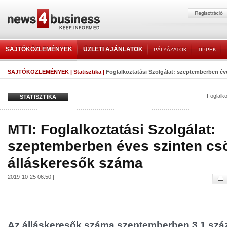
SAJTÓKÖZLEMÉNYEK
ÜZLETI AJÁNLATOK
PÁLYÁZATOK
TIPPEK
SAJTÓKÖZLEMÉNYEK
|
Statisztika
|
Foglalkoztatási Szolgálat: szeptemberben éve
Foglalko
STATISZTIKA
MTI: Foglalkoztatási Szolgálat:
szeptemberben éves szinten cs
álláskeresők száma
2019-10-25 06:50 |
Az álláskeresők száma szeptemberben 3,1 szá