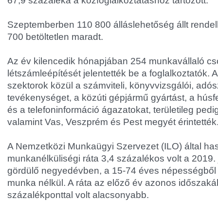
67,9 százaléka a közfoglalkoztatáshoz tartozott.
Szeptemberben 110 800 álláslehetőség állt rende
700 betöltetlen maradt.
Az év kilencedik hónapjában 254 munkavállaló cs
létszámleépítését jelentették be a foglalkoztatók.
szektorok közül a számviteli, könyvvizsgálói, adós
tevékenységet, a közúti gépjármű gyártást, a húsfe
és a telefoninformáció ágazatokat, területileg ped
valamint Vas, Veszprém és Pest megyét érintették
A Nemzetközi Munkaügyi Szervezet (ILO) által has
munkanélküliségi ráta 3,4 százalékos volt a 2019.
gördülő negyedévben, a 15-74 éves népességből 
munka nélkül. A ráta az előző év azonos időszaká
százalékponttal volt alacsonyabb.