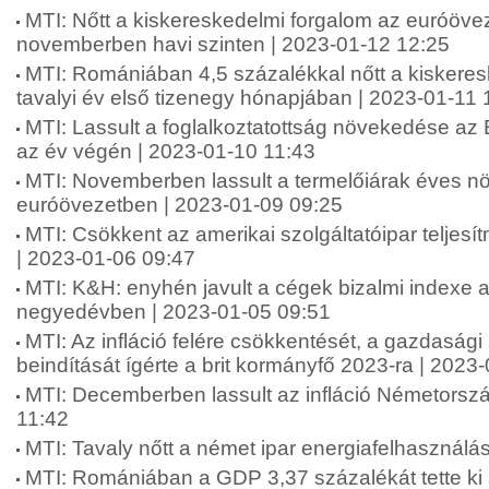
MTI: Nőtt a kiskereskedelmi forgalom az euróöv
novemberben havi szinten | 2023-01-12 12:25
MTI: Romániában 4,5 százalékkal nőtt a kiskeres
tavalyi év első tizenegy hónapjában | 2023-01-11 
MTI: Lassult a foglalkoztatottság növekedése az
az év végén | 2023-01-10 11:43
MTI: Novemberben lassult a termelőiárak éves 
euróövezetben | 2023-01-09 09:25
MTI: Csökkent az amerikai szolgáltatóipar telje
| 2023-01-06 09:47
MTI: K&H: enyhén javult a cégek bizalmi indexe a
negyedévben | 2023-01-05 09:51
MTI: Az infláció felére csökkentését, a gazdaság
beindítását ígérte a brit kormányfő 2023-ra | 2023
MTI: Decemberben lassult az infláció Németorsz
11:42
MTI: Tavaly nőtt a német ipar energiafelhasználá
MTI: Romániában a GDP 3,37 százalékát tette ki 