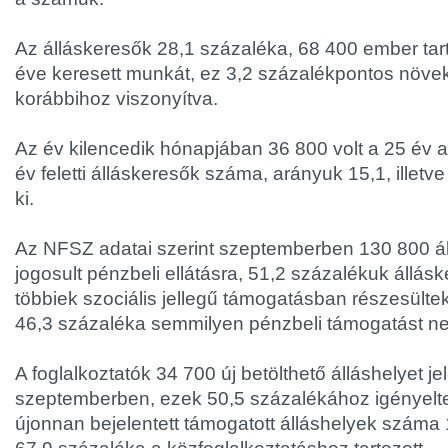
Az álláskeresők 28,1 százaléka, 68 400 ember tar
éve keresett munkát, ez 3,2 százalékpontos növe
korábbihoz viszonyítva.
Az év kilencedik hónapjában 36 800 volt a 25 év al
év feletti álláskeresők száma, arányuk 15,1, illetve
ki.
Az NFSZ adatai szerint szeptemberben 130 800 ál
jogosult pénzbeli ellátásra, 51,2 százalékuk állásk
többiek szociális jellegű támogatásban részesülte
46,3 százaléka semmilyen pénzbeli támogatást ne
A foglalkoztatók 34 700 új betölthető álláshelyet je
szeptemberben, ezek 50,5 százalékához igényelt
újonnan bejelentett támogatott álláshelyek száma