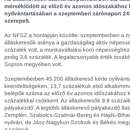
mérséklődött az előző év azonos időszakához 
nyilvántartásában a szeptemberi zárónapon 24
szerepelt.
Az NFSZ a honlapján közölte: szeptemberben a nyi
álláskeresők aránya a gazdaságilag aktív népess
százalék volt, a munkavállalási korú népességhez m
pedig 3,6 százalék. A legalacsonyabb érték továb
Sopron megyében volt.
Szeptemberben 45 200 álláskereső kérte nyilvánta
kirendeltségeken, 13,7 százalékuk első alkalommal 
belépők száma az előző év azonos időszakához k
százalékkal csökkent. Az álláskeresők 9,8 százalé
pályakezdő. A legtöbb álláskereső pályakezdő fiat
Zemplén, Szabolcs-Szatmár-Bereg és Hajdú-Bihar
nyilván, de Jász-Nagykun-Szolnok és Békés megyé
a számuk.