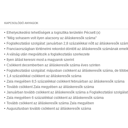
Elhelyezkedési lehetőségek a logisztika területén Pécsett (x)
"Még sohasem volt ilyen alacsony az álláskeresők száma"
Foglalkoztatási szolgálat: januárban 2,8 százalékkal nőtt az álláskeresők szá
Franciaországban történelmi rekordot döntött az álláskeresők számának eme
A válság után megváltozik a foglalkoztatás szerkezete
Ilyen állást keresni most a magyarok szerint
Csökkent decemberben az álláskeresők száma éves szinten
Foglalkoztatási szolgálat: májusban csökkent az álláskeresők száma, de több
1,4 százalékkal csökkent az álláskeresők száma
Zala megyében 8,5 százalékkal csökkent februárban az álláskeresők száma
Tovább csökkent Zala megyében az álláskeresők száma
Januárban tovább csökkent az álláskeresők száma a Foglalkoztatási szolgálat 
Zala megyében 6 százalékkal csökkent az álláskeresők száma
Tovább csökkent az álláskeresők száma Zala megyében
Augusztusban tovább csökkent az álláskeresők száma