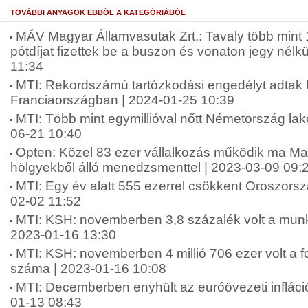
TOVÁBBI ANYAGOK EBBŐL A KATEGÓRIÁBÓL
MÁV Magyar Államvasutak Zrt.: Tavaly több mint 14
pótdíjat fizettek be a buszon és vonaton jegy nélk
11:34
MTI: Rekordszámú tartózkodási engedélyt adtak k
Franciaországban | 2024-01-25 10:39
MTI: Több mint egymillióval nőtt Németország lak
06-21 10:40
Opten: Közel 83 ezer vállalkozás működik ma Ma
hölgyekből álló menedzsmenttel | 2023-03-09 09:
MTI: Egy év alatt 555 ezerrel csökkent Oroszors
02-02 11:52
MTI: KSH: novemberben 3,8 százalék volt a munka
2023-01-16 13:30
MTI: KSH: novemberben 4 millió 706 ezer volt a fo
száma | 2023-01-16 10:08
MTI: Decemberben enyhült az euróövezeti infláció
01-13 08:43