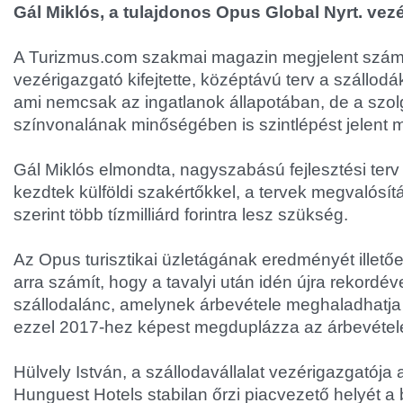
Gál Miklós, a tulajdonos Opus Global Nyrt. vezé
A Turizmus.com szakmai magazin megjelent szá
vezérigazgató kifejtette, középtávú terv a szállodá
ami nemcsak az ingatlanok állapotában, de a szol
színvonalának minőségében is szintlépést jelent m
Gál Miklós elmondta, nagyszabású fejlesztési ter
kezdtek külföldi szakértőkkel, a tervek megvalósí
szerint több tízmilliárd forintra lesz szükség.
Az Opus turisztikai üzletágának eredményét illető
arra számít, hogy a tavalyi után idén újra rekordé
szállodalánc, amelynek árbevétele meghaladhatja a 
ezzel 2017-hez képest megduplázza az árbevételé
Hülvely István, a szállodavállalat vezérigazgatója
Hunguest Hotels stabilan őrzi piacvezető helyét a 