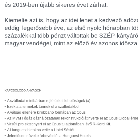
és 2019-ben újabb sikeres évet zárhat.
Kiemelte azt is, hogy az idei lehet a kedvező adó
eddigi legerősebb éve, az első nyolc hónapban tö
százalékkal több pénzt váltottak be SZÉP-kártyár
magyar vendégei, mint az előző év azonos idősz
A szállodai minibárban rejlő üzleti lehetőségek (x)
Ezek a a termékek tűnnek el a szállodákból
A válság ellenére kirobbanó formában az Opus
Az MVM Főgáz gázhálózatának rekonstrukcióját nyerte el az Opus Global érd
Vasúti projektet nyert el az Opus tulajdonában lévő R-Kord Kft.
A Hunguest birtokba vette a Hotel Sóstót
Jelentősen növelte árbevételét a Hunguest Hotels