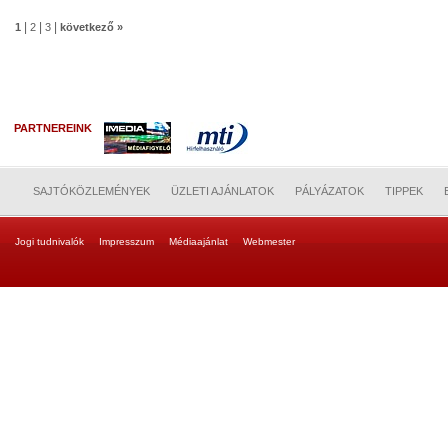
|
|
|
1
2
3
következő »
PARTNEREINK
SAJTÓKÖZLEMÉNYEK
ÜZLETI AJÁNLATOK
PÁLYÁZATOK
TIPPEK
Jogi tudnivalók
Impresszum
Médiaajánlat
Webmester