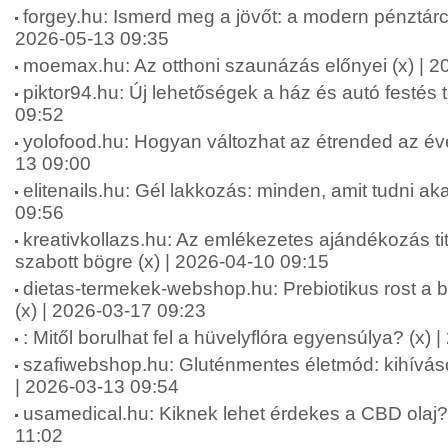
forgey.hu: Ismerd meg a jövőt: a modern pénztárca
2026-05-13 09:35
moemax.hu: Az otthoni szaunázás előnyei (x) | 2
piktor94.hu: Új lehetőségek a ház és autó festés 
09:52
yolofood.hu: Hogyan változhat az étrended az év
13 09:00
elitenails.hu: Gél lakkozás: minden, amit tudni aka
09:56
kreativkollazs.hu: Az emlékezetes ajándékozás ti
szabott bögre (x) | 2026-04-10 09:15
dietas-termekek-webshop.hu: Prebiotikus rost a b
(x) | 2026-03-17 09:23
: Mitől borulhat fel a hüvelyflóra egyensúlya? (x)
szafiwebshop.hu: Gluténmentes életmód: kihívás
| 2026-03-13 09:54
usamedical.hu: Kiknek lehet érdekes a CBD olaj? 
11:02