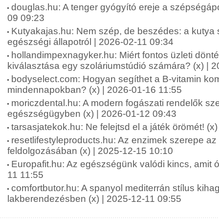
douglas.hu: A tenger gyógyító ereje a szépségápo
09 09:23
Kutyakajas.hu: Nem szép, de beszédes: a kutya s
egészségi állapotról | 2026-02-11 09:34
hollandimpexnagyker.hu: Miért fontos üzleti dönt
kiválasztása egy szoláriumstúdió számára? (x) | 
bodyselect.com: Hogyan segíthet a B-vitamin kom
mindennapokban? (x) | 2026-01-16 11:55
moriczdental.hu: A modern fogászati rendelők sze
egészségügyben (x) | 2026-01-12 09:43
tarsasjatekok.hu: Ne felejtsd el a játék örömét! (x
resetlifestyleproducts.hu: Az enzimek szerepe az
feldolgozásában (x) | 2025-12-15 10:10
Europafit.hu: Az egészségünk valódi kincs, amit óv
11 11:55
comfortbutor.hu: A spanyol mediterrán stílus kiha
lakberendezésben (x) | 2025-12-11 09:55