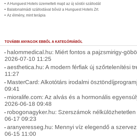
A Hunguest Hotels üzemelteti majd az új sóstói szállodát
Balatonalmádi szállodával bővül a Hunguest Hotels Zrt.
Az élmény, mint terápia
TOVÁBBI ANYAGOK EBBŐL A KATEGÓRIÁBÓL
halommedical.hu: Miért fontos a pajzsmirigy-göbök
2026-07-10 11:25
aesthetica.hu: A modern férfiak új szőrtelenítési t
11:27
MasterCard: Alkotótárs irodalmi ösztöndíjprogram
09:41
mioralife.com: Az alvás és a hormonális egyensúly
2026-06-18 09:48
robogonagyker.hu: Szerszámok nélkülözhetetlen 
06-17 09:23
aranyeresseg.hu: Mennyi víz elegendő a szervez
06-15 11:00