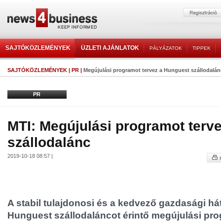
SAJTÓKÖZLEMÉNYEK
ÜZLETI AJÁNLATOK
PÁLYÁZATOK
TIPPEK
SAJTÓKÖZLEMÉNYEK
|
PR
|
Megújulási programot tervez a Hunguest szállodalán
PR
MTI: Megújulási programot terv
szállodalánc
2019-10-18 08:57 |
A stabil tulajdonosi és a kedvező gazdasági hátt
Hunguest szállodaláncot érintő megújulási pr