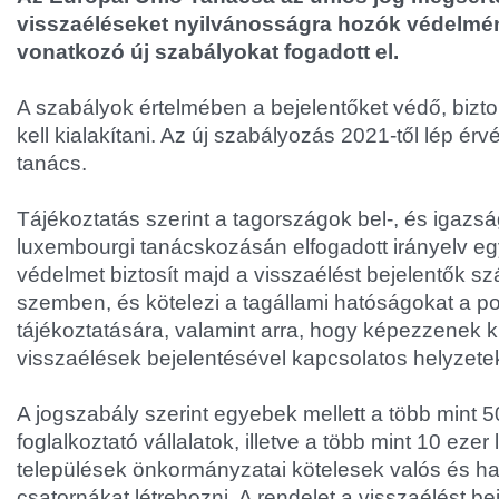
visszaéléseket nyilvánosságra hozók védelmé
vonatkozó új szabályokat fogadott el.
A szabályok értelmében a bejelentőket védő, bizt
kell kialakítani. Az új szabályozás 2021-től lép érv
tanács.
Tájékoztatás szerint a tagországok bel-, és igazs
luxembourgi tanácskozásán elfogadott irányelv eg
védelmet biztosít majd a visszaélést bejelentők s
szemben, és kötelezi a tagállami hatóságokat a p
tájékoztatására, valamint arra, hogy képezzenek ki 
visszaélések bejelentésével kapcsolatos helyzete
A jogszabály szerint egyebek mellett a több mint 5
foglalkoztató vállalatok, illetve a több mint 10 ezer
települések önkormányzatai kötelesek valós és ha
csatornákat létrehozni. A rendelet a visszaélést be