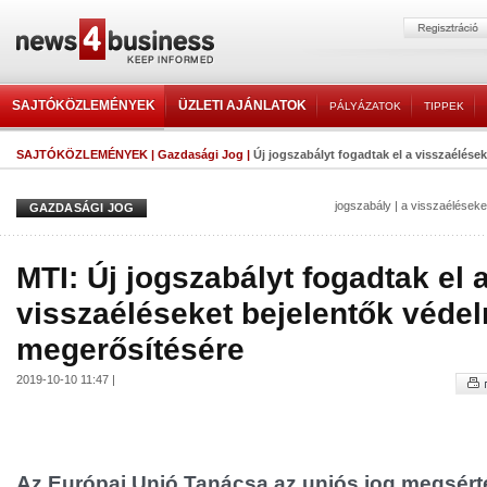
SAJTÓKÖZLEMÉNYEK
ÜZLETI AJÁNLATOK
PÁLYÁZATOK
TIPPEK
SAJTÓKÖZLEMÉNYEK
|
Gazdasági Jog
|
Új jogszabályt fogadtak el a visszaélések
jogszabály
|
a visszaéléseke
GAZDASÁGI JOG
MTI: Új jogszabályt fogadtak el 
visszaéléseket bejelentők véde
megerősítésére
2019-10-10 11:47 |
Az Európai Unió Tanácsa az uniós jog megsért