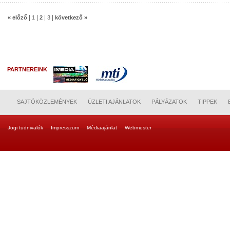
|
|
|
|
« előző
1
2
3
következő »
PARTNEREINK
SAJTÓKÖZLEMÉNYEK
ÜZLETI AJÁNLATOK
PÁLYÁZATOK
TIPPEK
Jogi tudnivalók
Impresszum
Médiaajánlat
Webmester