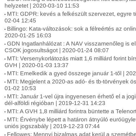
helyzetet | 2020-03-10 11:53
MTI: GDPR: kevés a felkészült szervezet, egyre t
02-04 12:45
Billingo: Kata-változások: sok a félreértés az onli
2020-01-25 16:03
GDN Ingatlanhálózat : A NAV visszamenőleg is ell
CSOK jogosultságot | 2020-01-24 08:07
MTI: Versenykorlátozás miatt 1,6 milliárd forint bír
GVH | 2020-01-03 13:37
MTI: Emelkedik a gyed összege január 1-től | 20
MTI: Megjelent a 2020-as adó- és tb-törvények ös
01-02 10:53
MTI: Január 1-vel újra ingyenesen érhető el a jog
dél-alföldi régióban | 2019-12-31 14:23
MTI: A GVH 1,8 milliárd forintra büntette a Teleno
MTI: Érvénybe lépett a határon átnyúló euróügyle
uniós jogszabály | 2019-12-23 07:44
Fellowes: Mennyi bizalmas adat kerül a szemétb