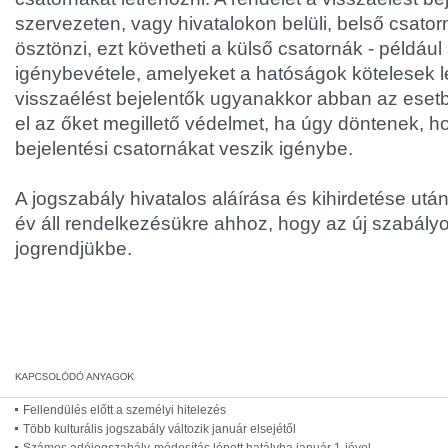
szervezeten, vagy hivatalokon belüli, belső csato
ösztönzi, ezt követheti a külső csatornák - például
igénybevétele, amelyeket a hatóságok kötelesek lé
visszaélést bejelentők ugyanakkor abban az eset
el az őket megillető védelmet, ha úgy döntenek, h
bejelentési csatornákat veszik igénybe.
A jogszabály hivatalos aláírása és kihirdetése utá
év áll rendelkezésükre ahhoz, hogy az új szabályo
jogrendjükbe.
Fellendülés előtt a személyi hitelezés
Több kulturális jogszabály változik január elsejétől