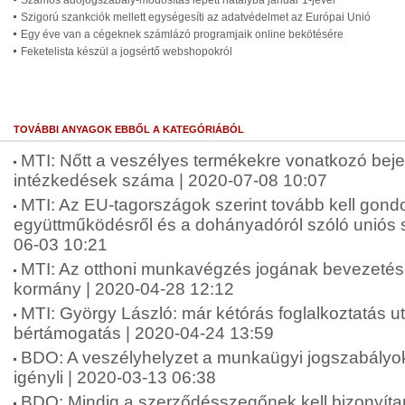
Számos adójogszabály-módosítás lépett hatályba január 1-jével
Szigorú szankciók mellett egységesíti az adatvédelmet az Európai Unió
Egy éve van a cégeknek számlázó programjaik online bekötésére
Feketelista készül a jogsértő webshopokról
TOVÁBBI ANYAGOK EBBŐL A KATEGÓRIÁBÓL
MTI: Nőtt a veszélyes termékekre vonatkozó bej
intézkedések száma | 2020-07-08 10:07
MTI: Az EU-tagországok szerint tovább kell gond
együttműködésről és a dohányadóról szóló uniós 
06-03 10:21
MTI: Az otthoni munkavégzés jogának bevezetésé
kormány | 2020-04-28 12:12
MTI: György László: már kétórás foglalkoztatás ut
bértámogatás | 2020-04-24 13:59
BDO: A veszélyhelyzet a munkaügyi jogszabályok
igényli | 2020-03-13 06:38
BDO: Mindig a szerződésszegőnek kell bizonyítan