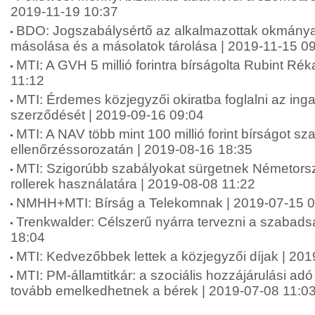
2019-11-19 10:37
BDO: Jogszabálysértő az alkalmazottak okmányai
másolása és a másolatok tárolása | 2019-11-15 0
MTI: A GVH 5 millió forintra bírságolta Rubint Ré
11:12
MTI: Érdemes közjegyzői okiratba foglalni az inga
szerződését | 2019-09-16 09:04
MTI: A NAV több mint 100 millió forint bírságot sza
ellenőrzéssorozatán | 2019-08-16 18:35
MTI: Szigorúbb szabályokat sürgetnek Németors
rollerek használatára | 2019-08-08 11:22
NMHH+MTI: Bírság a Telekomnak | 2019-07-15 0
Trenkwalder: Célszerű nyárra tervezni a szabads
18:04
MTI: Kedvezőbbek lettek a közjegyzői díjak | 20
MTI: PM-államtitkár: a szociális hozzájárulási ad
tovább emelkedhetnek a bérek | 2019-07-08 11:0