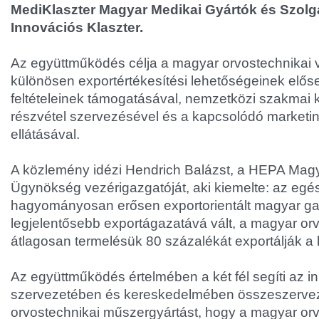
MediKlaszter Magyar Medikai Gyártók és Szolgá
Innovációs Klaszter.
Az együttműködés célja a magyar orvostechnikai v
különösen exportértékesítési lehetőségeinek előse
feltételeinek támogatásával, nemzetközi szakmai k
részvétel szervezésével és a kapcsolódó marketin
ellátásával.
A közlemény idézi Hendrich Balázst, a HEPA Magya
Ügynökség vezérigazgatóját, aki kiemelte: az egé
hagyományosan erősen exportorientált magyar g
legjelentősebb exportágazatává vált, a magyar orv
átlagosan termelésük 80 százalékát exportálják a 
Az együttműködés értelmében a két fél segíti az i
szervezetében és kereskedelmében összeszervez
orvostechnikai műszergyártást, hogy a magyar orv