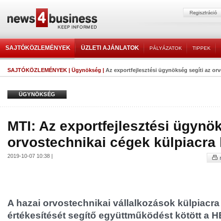
SAJTÓKÖZLEMÉNYEK
ÜZLETI AJÁNLATOK
PÁLYÁZATOK
TIPPEK
SAJTÓKÖZLEMÉNYEK
|
Ügynökség
|
Az exportfejlesztési ügynökség segíti az orv
ÜGYNÖKSÉG
MTI: Az exportfejlesztési ügynök
orvostechnikai cégek külpiacra 
2019-10-07 10:38 |
A hazai orvostechnikai vállalkozások külpiacra
értékesítését segítő együttműködést kötött a 