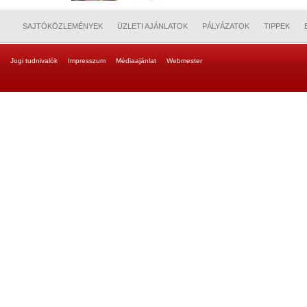
SAJTÓKÖZLEMÉNYEK
ÜZLETI AJÁNLATOK
PÁLYÁZATOK
TIPPEK
Jogi tudnivalók
Impresszum
Médiaajánlat
Webmester