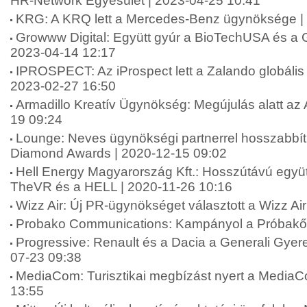
HR-Network Egyesület | 2023-04-25 10:41
KRG: A KRQ lett a Mercedes-Benz ügynöksége |
Growww Digital: Együtt gyúr a BioTechUSA és a G
2023-04-14 12:17
IPROSPECT: Az iProspect lett a Zalando globáli
2023-02-27 16:50
Armadillo Kreatív Ügynökség: Megújulás alatt az 
19 09:24
Lounge: Neves ügynökségi partnerrel hosszabbít
Diamond Awards | 2020-12-15 09:02
Hell Energy Magyarország Kft.: Hosszútávú együt
TheVR és a HELL | 2020-11-26 10:16
Wizz Air: Új PR-ügynökséget választott a Wizz Ai
Probako Communications: Kampányol a Próbakő 
Progressive: Renault és a Dacia a Generali Gyer
07-23 09:38
MediaCom: Turisztikai megbízást nyert a MediaC
13:55