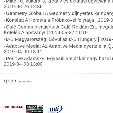
Mitte : Új kulturális, kreatív és oktatási ügyfelek a
2019-06-26 12:36
Geometry Global: A Geometry díjnyertes kampán
Kométa: A Kométa a Próbakővel folytatja | 2019-
Café Communications: A Café Reklám Zrt. megala
Kötelék Alapítványt | 2019-05-27 11:19
IAB Magyarország: Bővül az IAB Hungary | 2019
Adaptive Media: Az Adaptive Media nyerte el a Qub
2019-04-09 13:11
Positive Adamsky: Egyesíti erejét két nagy haza
2019-04-03 13:00
|
|
|
1
2
3
következő »
PARTNEREINK