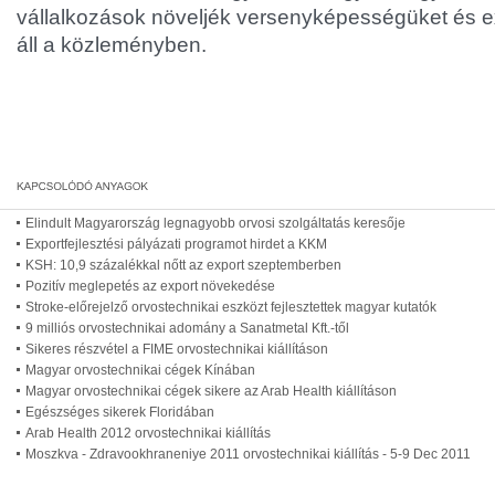
vállalkozások növeljék versenyképességüket és e
áll a közleményben.
Elindult Magyarország legnagyobb orvosi szolgáltatás keresője
Exportfejlesztési pályázati programot hirdet a KKM
KSH: 10,9 százalékkal nőtt az export szeptemberben
Pozitív meglepetés az export növekedése
Stroke-előrejelző orvostechnikai eszközt fejlesztettek magyar kutatók
9 milliós orvostechnikai adomány a Sanatmetal Kft.-től
Sikeres részvétel a FIME orvostechnikai kiállításon
Magyar orvostechnikai cégek Kínában
Magyar orvostechnikai cégek sikere az Arab Health kiállításon
Egészséges sikerek Floridában
Arab Health 2012 orvostechnikai kiállítás
Moszkva - Zdravookhraneniye 2011 orvostechnikai kiállítás - 5-9 Dec 2011