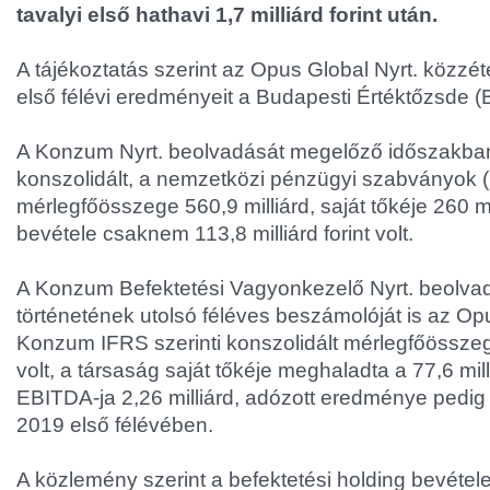
tavalyi első hathavi 1,7 milliárd forint után.
A tájékoztatás szerint az Opus Global Nyrt. közz
első félévi eredményeit a Budapesti Értéktőzsde (
A Konzum Nyrt. beolvadását megelőző időszakban
konszolidált, a nemzetközi pénzügyi szabványok (
mérlegfőösszege 560,9 milliárd, saját tőkéje 260 m
bevétele csaknem 113,8 milliárd forint volt.
A Konzum Befektetési Vagyonkezelő Nyrt. beolvad
történetének utolsó féléves beszámolóját is az Opu
Konzum IFRS szerinti konszolidált mérlegfőösszege
volt, a társaság saját tőkéje meghaladta a 77,6 milli
EBITDA-ja 2,26 milliárd, adózott eredménye pedig 2,
2019 első félévében.
A közlemény szerint a befektetési holding bevétel