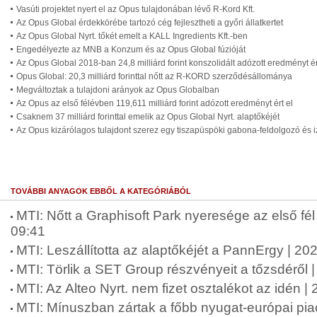
Vasúti projektet nyert el az Opus tulajdonában lévő R-Kord Kft.
Az Opus Global érdekkörébe tartozó cég fejlesztheti a győri állatkertet
Az Opus Global Nyrt. tőkét emelt a KALL Ingredients Kft.-ben
Engedélyezte az MNB a Konzum és az Opus Global fúzióját
Az Opus Global 2018-ban 24,8 milliárd forint konszolidált adózott eredményt ér
Opus Global: 20,3 milliárd forinttal nőtt az R-KORD szerződésállománya
Megváltoztak a tulajdoni arányok az Opus Globalban
Az Opus az első félévben 119,611 milliárd forint adózott eredményt ért el
Csaknem 37 milliárd forinttal emelik az Opus Global Nyrt. alaptőkéjét
Az Opus kizárólagos tulajdont szerez egy tiszapüspöki gabona-feldolgozó és
TOVÁBBI ANYAGOK EBBŐL A KATEGÓRIÁBÓL
MTI: Nőtt a Graphisoft Park nyeresége az első fé
09:41
MTI: Leszállította az alaptőkéjét a PannErgy | 2
MTI: Törlik a SET Group részvényeit a tőzsdéről 
MTI: Az Alteo Nyrt. nem fizet osztalékot az idén 
MTI: Mínuszban zártak a főbb nyugat-európai pia