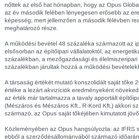
nőttek az első hat hónapban, hogy az Opus Global 
az év második felében lényegesen erősebb az e
képesség, mert jellemzően a második félévben real
meghatározó része.
A működési bevétel 48 százaléka származott az ipar
elsősorban az építőipari vállalatoktól, az energetika
százalékban, a mezőgazdasági és élelmiszeripari
százalékban járultak hozzá a működési bevételek
A társaság értékét mutató konszolidált saját tőke 26
értéke a lezárt akvizíciók eredményeként növeked
az érték már tartalmazza a tavaly apportált építőip
(Mészáros és Mészáros Kft., R-Kord Kft.) akkori 
származó, az Opus saját tőkéjében kimutatott jövő
Közleményében az Opus hangsúlyozta: az IFRS s
ebből a szerződésállományából származó időará