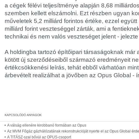
a cégek félévi teljesítménye alapján 8,68 milliárd
szemben kellett elszámolni. Ezt részben ugyan k
műveletek 5,2 milliárd forintos értéke, ezzel együtt
milliárd forint veszteséggel zárták, ami a fentiekn
technikai és nem valós veszteséget jelent - jelezte 
A holdingba tartozó építőipari társaságoknak már 
kötött új szerződéseiből származó eredményeit ne
értékcsökkenési leírás, tehát ebből várhatóan minte
árbevételt realizálhat a jövőben az Opus Global - 
A válság ellenére kirobbanó formában az Opus
Az MVM Főgáz gázhálózatának rekonstrukcióját nyerte el az Opus Global érd
A TITÁSZ-szal bővül az OPUS-csoport