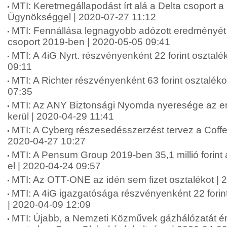
MTI: Keretmegállapodást írt alá a Delta csoport a
Ügynökséggel | 2020-07-27 11:12
MTI: Fennállása legnagyobb adózott eredményét 
csoport 2019-ben | 2020-05-05 09:41
MTI: A 4iG Nyrt. részvényenként 22 forint osztalék
09:11
MTI: A Richter részvényenként 63 forint osztalékot
07:35
MTI: Az ANY Biztonsági Nyomda nyeresége az e
kerül | 2020-04-29 11:41
MTI: A Cyberg részesedésszerzést tervez a Cof
2020-04-27 10:27
MTI: A Pensum Group 2019-ben 35,1 millió forint 
el | 2020-04-24 09:57
MTI: Az OTT-ONE az idén sem fizet osztalékot | 
MTI: A 4iG igazgatósága részvényenként 22 forint
| 2020-04-09 12:09
MTI: Újabb, a Nemzeti Közművek gázhálózatát é