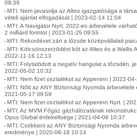
09:39
MTI: Nem javasolja az Alteo igazgatósága a társa
vételi ajánlat elfogadását | 2023-02-14 11:04
MTI: A Navigátor Nyrt. 2022-es árbevétele várhat
2 milliárd forintot | 2023-01-25 09:55
MTI: Rekordévet zárt a tőzsde középvállalati pia
MTI: Kölcsönszerződést köt az Alteo és a Wallis
2022-11-16 12:13
MTI: Folytatódott a negatív hangulat a tőzsdén, je
2022-05-02 10:32
MTI: Nem fizet osztalékot az Appeninn | 2022-04
MTI: Nőtt az ANY Biztonsági Nyomda árbevétele 
2021-05-17 09:59
MTI: Nem fizet osztalékot az Appeninn Nyrt. | 20
MTI: Az MVM Főgáz gázhálózatának rekonstrukció
Opus Global érdekeltsége | 2021-04-08 10:37
MTI: Csökkent az ANY Biztonsági Nyomda árbevé
eredménye | 2020-08-18 10:14