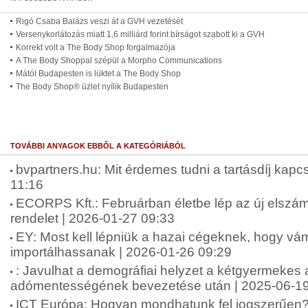
Rigó Csaba Balázs veszi át a GVH vezetését
Versenykorlátozás miatt 1,6 milliárd forint bírságot szabott ki a GVH
Korrekt volt a The Body Shop forgalmazója
A The Body Shoppal szépül a Morpho Communications
Mától Budapesten is lüktet a The Body Shop
The Body Shop® üzlet nyílik Budapesten
TOVÁBBI ANYAGOK EBBŐL A KATEGÓRIÁBÓL
bvpartners.hu: Mit érdemes tudni a tartásdíj kap
11:16
ECORPS Kft.: Februárban életbe lép az új elszám
rendelet | 2026-01-27 09:33
EY: Most kell lépniük a hazai cégeknek, hogy v
importálhassanak | 2026-01-26 09:29
: Javulhat a demográfiai helyzet a kétgyermekes
adómentességének bevezetése után | 2025-06-19
ICT Európa: Hogyan mondhatunk fel jogszerűen?