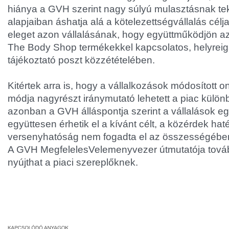
hiánya a GVH szerint nagy súlyú mulasztásnak te
alapjaiban áshatja alá a kötelezettségvállalás céljai
eleget azon vállalásának, hogy együttműködjön az 
The Body Shop termékekkel kapcsolatos, helyreiga
tájékoztató poszt közzétételében.
Kitértek arra is, hogy a vállalkozások módosított 
módja nagyrészt iránymutató lehetett a piac kül
azonban a GVH álláspontja szerint a vállalások e
együttesen érhetik el a kívánt célt, a közérdek ha
versenyhatóság nem fogadta el az összességében 
A GVH
Megfeleles
Velemenyvezer útmutatója továb
nyújthat a piaci szereplőknek.