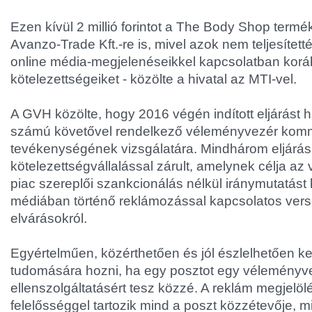
Ezen kívül 2 millió forintot a The Body Shop term
Avanzo-Trade Kft.-re is, mivel azok nem teljesítet
online média-megjelenéseikkel kapcsolatban koráb
kötelezettségeiket - közölte a hivatal az MTI-vel.
A GVH közölte, hogy 2016 végén indított eljárást
számú követővel rendelkező véleményvezér kom
tevékenységének vizsgálatára. Mindhárom eljárás
kötelezettségvállalással zárult, amelynek célja az v
piac szereplői szankcionálás nélkül iránymutatást
médiában történő reklámozással kapcsolatos ver
elvárásokról.
Egyértelműen, közérthetően és jól észlelhetően ke
tudomására hozni, ha egy posztot egy véleményv
ellenszolgáltatásért tesz közzé. A reklám megjelö
felelősséggel tartozik mind a poszt közzétevője, mi