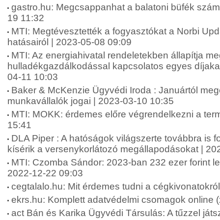
gastro.hu: Megcsappanhat a balatoni büfék száma 
19 11:32
MTI: Megtévesztették a fogyasztókat a Norbi Up
hatásairól | 2023-05-08 09:09
MTI: Az energiahivatal rendeletekben állapítja me
hulladékgazdálkodással kapcsolatos egyes díjakat
04-11 10:03
Baker & McKenzie Ügyvédi Iroda : Januártól meg
munkavállalók jogai | 2023-03-10 10:35
MTI: MOKK: érdemes előre végrendelkezni a term
15:41
DLA Piper : A hatóságok világszerte továbbra is f
kísérik a versenykorlátozó megállapodásokat | 20
MTI: Czomba Sándor: 2023-ban 232 ezer forint le
2022-12-22 09:03
cegtalalo.hu: Mit érdemes tudni a cégkivonatokró
ekrs.hu: Komplett adatvédelmi csomagok online (
act Bán és Karika Ügyvédi Társulás: A tűzzel játs