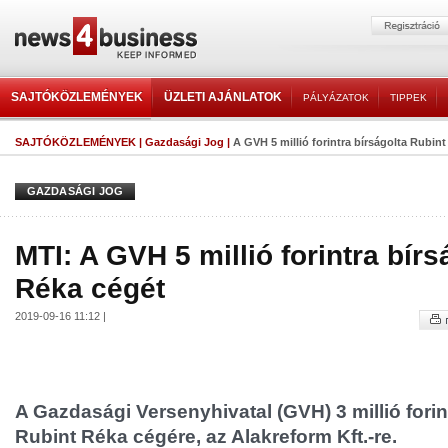
SAJTÓKÖZLEMÉNYEK
ÜZLETI AJÁNLATOK
PÁLYÁZATOK
TIPPEK
SAJTÓKÖZLEMÉNYEK
|
Gazdasági Jog
|
A GVH 5 millió forintra bírságolta Rubin
GAZDASÁGI JOG
MTI: A GVH 5 millió forintra bírs
Réka cégét
2019-09-16 11:12 |
A Gazdasági Versenyhivatal (GVH) 3 millió forint
Rubint Réka cégére, az Alakreform Kft.-re.