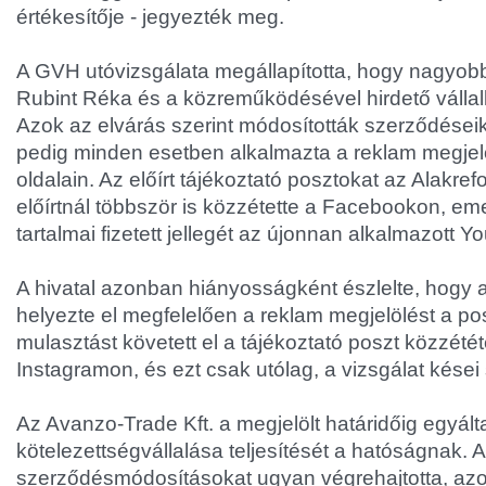
értékesítője - jegyezték meg.
A GVH utóvizsgálata megállapította, hogy nagyobb 
Rubint Réka és a közreműködésével hirdető vállal
Azok az elvárás szerint módosították szerződései
pedig minden esetben alkalmazta a
reklam megjel
oldalain. Az előírt tájékoztató posztokat az Alakre
előírtnál többször is közzétette a Facebookon, eme
tartalmai fizetett jellegét az újonnan alkalmazott 
A hivatal azonban hiányosságként észlelte, hogy 
helyezte el megfelelően a
reklam megjelölést a pos
mulasztást követett el a tájékoztató poszt közzété
Instagramon, és ezt csak utólag, a vizsgálat kése
Az Avanzo-Trade Kft. a megjelölt határidőig egyált
kötelezettségvállalása teljesítését a hatóságnak. A
szerződésmódosításokat ugyan végrehajtotta, az