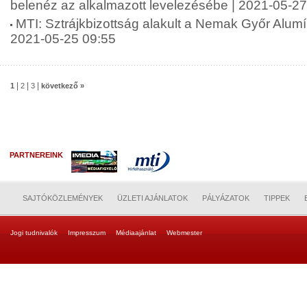
belenéz az alkalmazott levelezésébe | 2021-05-27
MTI: Sztrájkbizottság alakult a Nemak Győr Alumí
2021-05-25 09:55
|
|
|
1
2
3
következő »
PARTNEREINK
SAJTÓKÖZLEMÉNYEK
ÜZLETI AJÁNLATOK
PÁLYÁZATOK
TIPPEK
Jogi tudnivalók
Impresszum
Médiaajánlat
Webmester