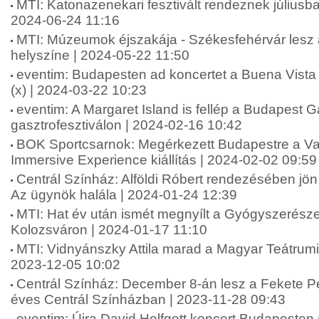
MTI: Katonazenekari fesztivált rendeznek július
2024-06-24 11:16
MTI: Múzeumok éjszakája - Székesfehérvár lesz 
helyszíne | 2024-05-22 11:50
eventim: Budapesten ad koncertet a Buena Vista 
(x) | 2024-03-22 10:23
eventim: A Margaret Island is fellép a Budapest G
gasztrofesztiválon | 2024-02-16 10:42
BOK Sportcsarnok: Megérkezett Budapestre a V
Immersive Experience kiállítás | 2024-02-02 09:59
Centrál Színház: Alföldi Róbert rendezésében jö
Az ügynök halála | 2024-01-24 12:39
MTI: Hat év után ismét megnyílt a Gyógyszerész
Kolozsváron | 2024-01-17 11:10
MTI: Vidnyánszky Attila marad a Magyar Teátrumi
2023-12-05 10:02
Centrál Színház: December 8-án lesz a Fekete Pé
éves Centrál Színházban | 2023-11-28 09:43
eventim: Újra David Helfgott koncert Budapesten 