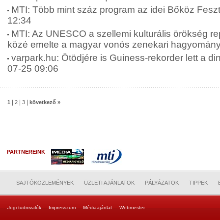
MTI: Több mint száz program az idei Bőköz Feszt
12:34
MTI: Az UNESCO a szellemi kulturális örökség re
közé emelte a magyar vonós zenekari hagyományt
varpark.hu: Ötödjére is Guiness-rekorder lett a di
07-25 09:06
|
|
|
1
2
3
következő »
PARTNEREINK
SAJTÓKÖZLEMÉNYEK
ÜZLETI AJÁNLATOK
PÁLYÁZATOK
TIPPEK
Jogi tudnivalók
Impresszum
Médiaajánlat
Webmester