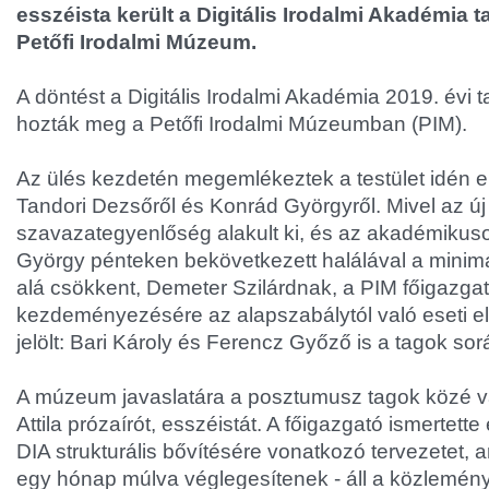
esszéista került a Digitális Irodalmi Akadémia ta
Petőfi Irodalmi Múzeum.
A döntést a Digitális Irodalmi Akadémia 2019. évi 
hozták meg a Petőfi Irodalmi Múzeumban (PIM).
Az ülés kezdetén megemlékeztek a testület idén elh
Tandori Dezsőről és Konrád Györgyről. Mivel az új
szavazategyenlőség alakult ki, és az akadémiku
György pénteken bekövetkezett halálával a minimá
alá csökkent, Demeter Szilárdnak, a PIM főigazga
kezdeményezésére az alapszabálytól való eseti el
jelölt: Bari Károly és Ferencz Győző is a tagok so
A múzeum javaslatára a posztumusz tagok közé v
Attila prózaírót, esszéistát. A főigazgató ismertette
DIA strukturális bővítésére vonatkozó tervezetet, 
egy hónap múlva véglegesítenek - áll a közlemén