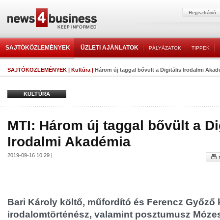
SAJTÓKÖZLEMÉNYEK
ÜZLETI AJÁNLATOK
PÁLYÁZATOK
TIPPEK
SAJTÓKÖZLEMÉNYEK
|
Kultúra
|
Három új taggal bővült a Digitális Irodalmi Aka
KULTÚRA
MTI: Három új taggal bővült a Di
Irodalmi Akadémia
2019-09-16 10:29 |
Bari Károly költő, műfordító és Ferencz Győző k
irodalomtörténész, valamint posztumusz Mózes 