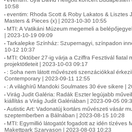
10:58
eventim: Rhoda Scott & Roby Lakatos & Lisztes
Masters & Pieces (x) | 2023-10-30 10:55
MTI: A Vatikáni Múzeum megemeli a belépőjegyek 
| 2023-10-19 09:09
Tarkalepke Színház: Szupernagyi, színpadon innen
10-12 10:37
MTI: Október 27-ig várja a Cziffra Fesztivál fiata
projektötleteit | 2023-10-03 09:17
: Soha nem látott művészeti szenzációkkal érkez
Contemporary | 2023-09-11 12:55
: A világhírű Mandoki Soulmates 30 éve sikere | 
Virág Judit Galéria: Radák Eszter legújabb műveib
kiállítás a Virág Judit Galériában | 2023-09-05 09:
Autistic Art: Vadonatúj kortárs művészeti vásár m
szeptemberben a Bálnában | 2023-08-15 10:28
MTI: Egymillió látogatót fogadott az idén tízéves
Makettpark Szarvason | 2023-08-03 10:23