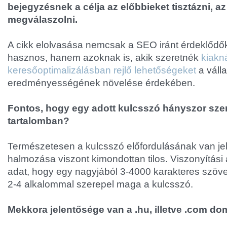
bejegyzésnek a célja az előbbieket tisztázni, a
megválaszolni.
A cikk elolvasása nemcsak a SEO iránt érdeklődő
hasznos, hanem azoknak is, akik szeretnék
kiakn
keresőoptimalizálásban rejlő lehetőségeket
a váll
eredményességének növelése érdekében.
Fontos, hogy egy adott kulcsszó hányszor sze
tartalomban?
Természetesen a kulcsszó előfordulásának van je
halmozása viszont kimondottan tilos. Viszonyítás
adat, hogy egy nagyjából 3-4000 karakteres szöv
2-4 alkalommal szerepel maga a kulcsszó.
Mekkora jelentősége van a .hu, illetve .com d