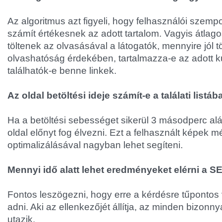
Az algoritmus azt figyeli, hogy felhasználói szem
számít értékesnek az adott tartalom. Vagyis átlag
töltenek az olvasásával a látogatók, mennyire jól t
olvashatóság érdekében, tartalmazza-e az adott kul
találhatók-e benne linkek.
Az oldal betöltési ideje számít-e a találati list
Ha a betöltési sebességet sikerül 3 másodperc alá 
oldal előnyt fog élvezni. Ezt a felhasznált képek 
optimalizálásával nagyban lehet segíteni.
Mennyi idő alatt lehet eredményeket elérni a S
Fontos leszögezni, hogy erre a kérdésre tűpontos 
adni. Aki az ellenkezőjét állítja, az minden bizon
utazik.