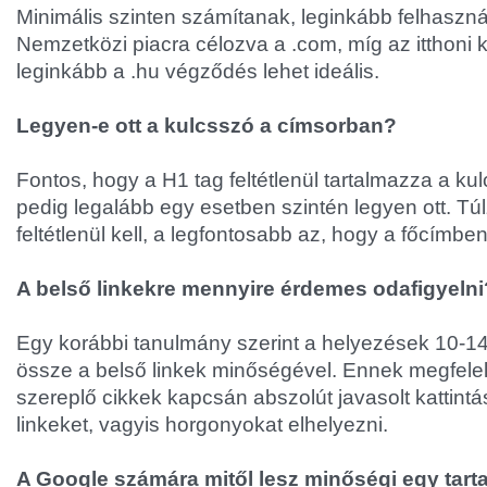
Minimális szinten számítanak, leginkább felhaszn
Nemzetközi piacra célozva a .com, míg az itthon
leginkább a .hu végződés lehet ideális.
Legyen-e ott a kulcsszó a címsorban?
Fontos, hogy a H1 tag feltétlenül tartalmazza a kul
pedig legalább egy esetben szintén legyen ott. Tú
feltétlenül kell, a legfontosabb az, hogy a főcímbe
A belső linkekre mennyire érdemes odafigyelni
Egy korábbi tanulmány szerint a helyezések 10-
össze a belső linkek minőségével. Ennek megfel
szereplő cikkek kapcsán abszolút javasolt kattint
linkeket, vagyis horgonyokat elhelyezni.
A Google számára mitől lesz minőségi egy tart