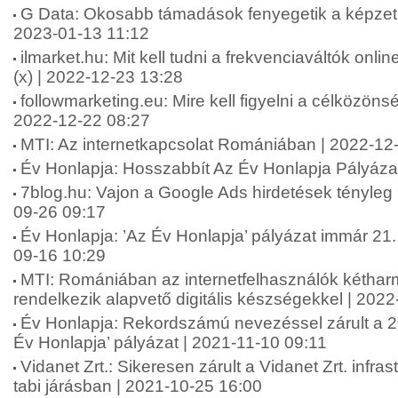
G Data: Okosabb támadások fenyegetik a képzetl
2023-01-13 11:12
ilmarket.hu: Mit kell tudni a frekvenciaváltók onl
(x) | 2022-12-23 13:28
followmarketing.eu: Mire kell figyelni a célközönsé
2022-12-22 08:27
MTI: Az internetkapcsolat Romániában | 2022-12
Év Honlapja: Hosszabbít Az Év Honlapja Pályáza
7blog.hu: Vajon a Google Ads hirdetések tényle
09-26 09:17
Év Honlapja: ’Az Év Honlapja’ pályázat immár 21.
09-16 10:29
MTI: Romániában az internetfelhasználók kétha
rendelkezik alapvető digitális készségekkel | 202
Év Honlapja: Rekordszámú nevezéssel zárult a 20
Év Honlapja’ pályázat | 2021-11-10 09:11
Vidanet Zrt.: Sikeresen zárult a Vidanet Zrt. infras
tabi járásban | 2021-10-25 16:00