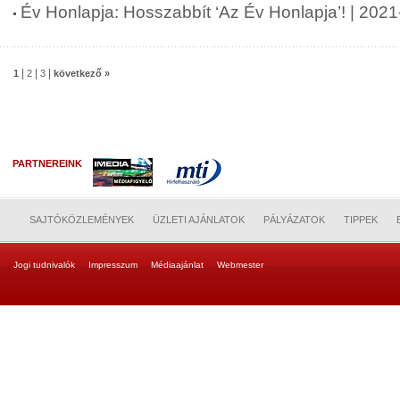
Év Honlapja: Hosszabbít ‘Az Év Honlapja’! | 202
|
|
|
1
2
3
következő »
PARTNEREINK
SAJTÓKÖZLEMÉNYEK
ÜZLETI AJÁNLATOK
PÁLYÁZATOK
TIPPEK
Jogi tudnivalók
Impresszum
Médiaajánlat
Webmester