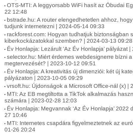
OTS-MTI: A leggyorsabb WiFi hasít az Óbudai E
22 12:48
bstrade.hu: A router elengedhetetlen ahhoz, ho
tudjunk internetezni | 2024-05-14 09:33
rackforest.com: Hogyan tudhatjuk biztonságban 
kiberkockázatokkal szemben? | 2024-03-13 09:28
Év Honlapja: Lezárult ’Az Év Honlapja’ pályázat 
selector.hu: Miért érdemes webdesignerre bízni 
megtervezését? | 2023-10-12 09:51
Év Honlapja: A kreativitás új dimenziói: két új kat
pályázaton | 2023-10-05 09:29
vrsoft.hu: Újdonságok a Microsoft Office-nál (x) 
MTI: Az EB megtiltotta a TikTok alkalmazás hasz
számára | 2023-02-28 12:03
Év Honlapja: Megvannak ‘Az Év Honlapja’ 2022 díj
27 10:46
MTI: Internetes csapdára figyelmeztetnek az eur
01-26 20:24