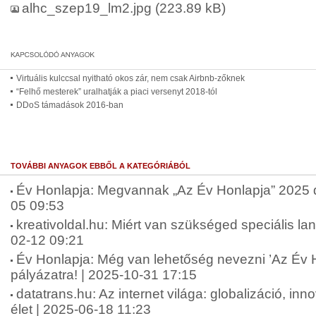
alhc_szep19_lm2.jpg
(223.89 kB)
Virtuális kulccsal nyitható okos zár, nem csak Airbnb-zőknek
“Felhő mesterek” uralhatják a piaci versenyt 2018-tól
DDoS támadások 2016-ban
TOVÁBBI ANYAGOK EBBŐL A KATEGÓRIÁBÓL
Év Honlapja: Megvannak „Az Év Honlapja” 2025 díj
05 09:53
kreativoldal.hu: Miért van szükséged speciális lan
02-12 09:21
Év Honlapja: Még van lehetőség nevezni ’Az Év 
pályázatra! | 2025-10-31 17:15
datatrans.hu: Az internet világa: globalizáció, in
élet | 2025-06-18 11:23