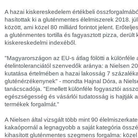
A hazai kiskereskedelem értékbeli összforgalmábó
hasítottak ki a gluténmentes élelmiszerek 2018. júl
között, ami közel 80 milliárd forintot jelent. Erőtelj
a gluténmentes tortilla és fagyasztott pizza, derült 
kiskereskedelmi indexéből.
"Magyarországon az EU-s átlag fölötti a különféle a
ételintoleranciától szenvedők aránya: a Nielsen 20
kutatása értelmében a hazai lakosság 7 százaléka
gluténérzékenynek" - mondta Hajnal Dóra, a Niels
tanácscadója. "Emellett különféle fogyasztói assz
egészségesség és vásárlói tudatosság is hajtják 
termékek forgalmát."
A Nielsen által vizsgált több mint 90 élelmiszerkate
kakaópornál a legnagyobb a saját kategória összé
kihasított gluténmentes szegmens forgalma: közel