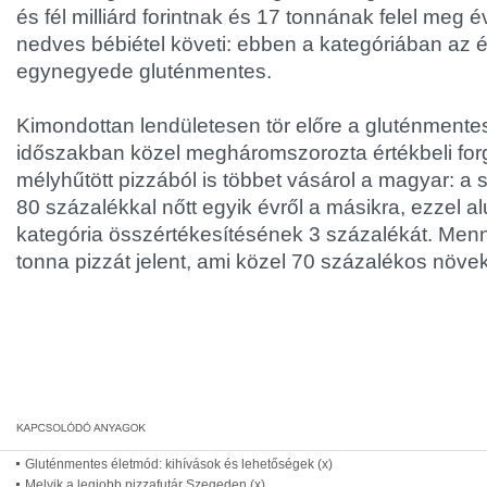
és fél milliárd forintnak és 17 tonnának felel meg 
nedves bébiétel követi: ebben a kategóriában az é
egynegyede gluténmentes.
Kimondottan lendületesen tör előre a gluténmentes t
időszakban közel megháromszorozta értékbeli for
mélyhűtött pizzából is többet vásárol a magyar: 
80 százalékkal nőtt egyik évről a másikra, ezzel alu
kategória összértékesítésének 3 százalékát. Men
tonna pizzát jelent, ami közel 70 százalékos növe
Gluténmentes életmód: kihívások és lehetőségek (x)
Melyik a legjobb pizzafutár Szegeden (x)