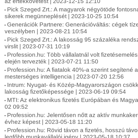
az értékkövetést | 2023-12-15 12:10
Pick Szeged Zrt.: A magyarok négyötöde fontosna
sikerek megünneplését | 2023-10-25 10:54
Generációk Partnere: Generációváltás: cégek tíze
veszélyben | 2023-08-21 10:54
Pick Szeged Zrt.: A lakosság 95 százaléka rends
virslit | 2023-07-31 10:19
Profession.hu: Több vállalatnál volt fizetésemelé
elején tervezték | 2023-07-21 11:50
Profession.hu: A fiatalok 40%-a szerint segítené 
mesterséges intelligencia | 2023-07-20 12:56
Intrum: Nyugat- és Közép-Magyarországon csökk
lakosság fizetőképessége | 2023-06-19 09:54
MTI: Az elektronikus fizetés Európában és Magy
02 09:52
Profession.hu: Jelentősen nőtt az aktív munkake
évhez képest | 2023-05-18 11:20
Profession.hu: Rövid távon a fizetés, hosszú táv
legfőbb munkavállalói igény | 2023-05-18 10:37