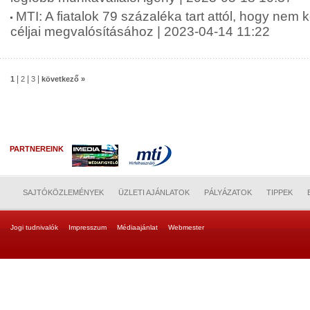
MTI: A fiatalok 79 százaléka tart attól, hogy nem 
céljai megvalósításához | 2023-04-14 11:22
|
|
|
1
2
3
következő »
PARTNEREINK
SAJTÓKÖZLEMÉNYEK
ÜZLETI AJÁNLATOK
PÁLYÁZATOK
TIPPEK
Jogi tudnivalók
Impresszum
Médiaajánlat
Webmester