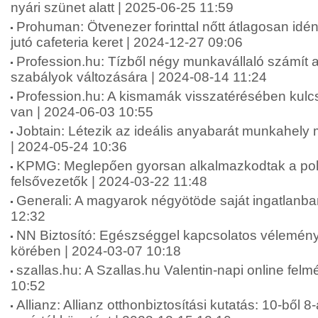
nyári szünet alatt | 2025-06-25 11:59
Prohuman: Ötvenezer forinttal nőtt átlagosan idé
jutó cafeteria keret | 2024-12-27 09:06
Profession.hu: Tízből négy munkavállaló számít 
szabályok változására | 2024-08-14 11:24
Profession.hu: A kismamák visszatérésében kul
van | 2024-06-03 10:55
Jobtain: Létezik az ideális anyabarát munkahel
| 2024-05-24 10:36
KPMG: Meglepően gyorsan alkalmazkodtak a polik
felsővezetők | 2024-03-22 11:48
Generali: A magyarok négyötöde saját ingatlanba
12:32
NN Biztosító: Egészséggel kapcsolatos vélemén
körében | 2024-03-07 10:18
szallas.hu: A Szallas.hu Valentin-napi online fel
10:52
Allianz: Allianz otthonbiztosítási kutatás: 10-ből 8