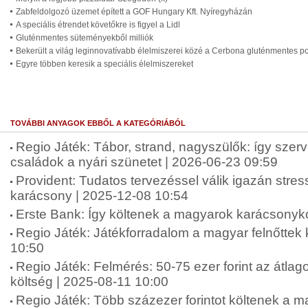
Zabfeldolgozó üzemet épített a GOF Hungary Kft. Nyíregyházán
A speciális étrendet követőkre is figyel a Lidl
Gluténmentes süteményekből milliók
Bekerült a világ leginnovatívabb élelmiszerei közé a Cerbona gluténmentes p
Egyre többen keresik a speciális élelmiszereket
TOVÁBBI ANYAGOK EBBŐL A KATEGÓRIÁBÓL
Regio Játék: Tábor, strand, nagyszülők: így szer
családok a nyári szünetet | 2026-06-23 09:59
Provident: Tudatos tervezéssel válik igazán str
karácsony | 2025-12-08 10:54
Erste Bank: Így költenek a magyarok karácsonyko
Regio Játék: Játékforradalom a magyar felnőttek
10:50
Regio Játék: Felmérés: 50-75 ezer forint az átlag
költség | 2025-08-11 10:00
Regio Játék: Több százezer forintot költenek a 