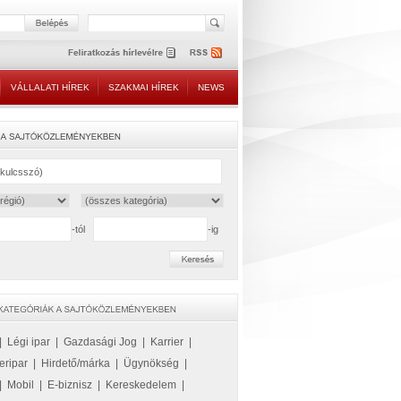
VÁLLALATI HÍREK
SZAKMAI HÍREK
NEWS
-tól
-ig
|
Légi ipar
|
Gazdasági Jog
|
Karrier
|
eripar
|
Hirdető/márka
|
Ügynökség
|
|
Mobil
|
E-biznisz
|
Kereskedelem
|