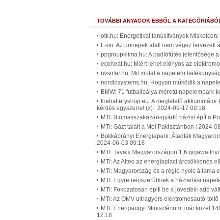
TOVÁBBI ANYAGOK EBBŐL A KATEGÓRIÁBÓ
otk.hu: Energetikai tanúsítványok Miskolcon
E-on: Az ünnepek alatt nem végez tervezett
ppgroupklima.hu: A padlófűtés jelentősége a
ecoheat.hu: Miért lehet előnyös az elektromo
nvsolar.hu: Mit mutat a napelem hatékonyság
nordicsystems.hu: Hogyan működik a napelem,
BMW: 71 futballpálya méretű napelempark ke
thebatteryshop.eu: A megfelelő akkumulátor 
kérdés egyszerre! (x) | 2024-09-17 09:18
MTI: Biomasszakazán-gyártó bázist épít a Po
MTI: Gázt talált a Mol Pakisztánban | 2024-0
Bükkábrányi Energiapark: Átadták Magyaror
2024-06-03 09:18
MTI: Tavaly Magyarországon 1,6 gigawattny
MTI: Az Alteo az energiapiaci árcsökkenés ell
MTI: Magyarország és a régió nyolc állama e
MTI: Egyre népszerűbbek a háztartási nap
MTI: Fokozatosan építi be a jövedéki adó vá
MTI: Az OMV ultragyors elektromosautó-töltő
MTI: Energiaügyi Minisztérium: már közel 1
12:18