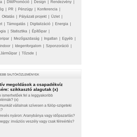
ka
|
DM/Promóció
|
Design
|
Rendezvény
|
ég
|
PR
|
Pénzügy
|
Konferencia
|
|
Oktatás
|
Pályázati projekt
|
Üzlet
|
et
|
Támogatás
|
Digitalizáció
|
Energia
|
ógia
|
Statisztika
|
Építőipar
|
eripar
|
Mezőgazdaság
|
Ingatlan
|
Egyéb
|
indoor
|
Idegenforgalom
|
Szponzoráció
|
|
Járműipar
|
Tőzsde
|
tív megoldások a csapadékvíz
ére: szikkasztó alagutak (x)
 ismerhetőek fel a leggyakoribb
blémák? (x)
munkát vállalnak szívesen a fülöp-szigeteki
k?
eresés nyáron: Aranybánya vagy időpazarlás?
ggy: inváziós veszély vagy csak félreértés?