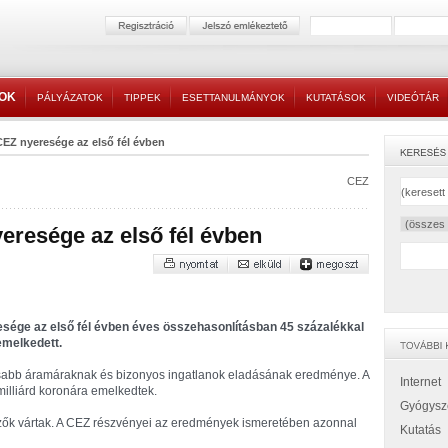
TOK
PÁLYÁZATOK
TIPPEK
ESETTANULMÁNYOK
KUTATÁSOK
VIDEÓTÁR
EZ nyeresége az első fél évben
CEZ
eresége az első fél évben
sége az első fél évben éves összehasonlításban 45 százalékkal
 emelkedett.
abb áramáraknak és bizonyos ingatlanok eladásának eredménye. A
Internet
milliárd koronára emelkedtek.
Gyógysz
zők vártak. A CEZ részvényei az eredmények ismeretében azonnal
Kutatás