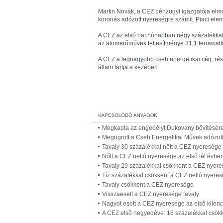
Martin Novák, a CEZ pénzügyi igazgatója elmo
koronás adózott nyereségre számít. Piaci ele
A CEZ az első hat hónapban négy százalékkal
az atomerőművek teljesítménye 31,1 terrawattó
A CEZ a legnagyobb cseh energetikai cég, ré
állam tartja a kezében.
Megkapta az engedélyt Dukovany bővítésér
Megugrott a Cseh Energetikai Művek adózot
Tavaly 30 százalékkal nőtt a CEZ nyeresége
Nőtt a CEZ nettó nyeresége az első fél évbe
Tavaly 29 százalékkal csökkent a CEZ nyer
Tíz százalékkal csökkent a CEZ nettó nyeres
Tavaly csökkent a CEZ nyeresége
Visszaesett a CEZ nyeresége tavaly
Nagyot esett a CEZ nyeresége az első kile
A CEZ első negyedéve: 16 százalékkal csökke