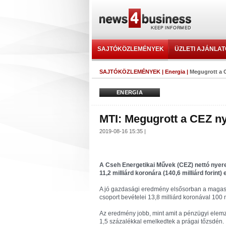
SAJTÓKÖZLEMÉNYEK
ÜZLETI AJÁNLA
SAJTÓKÖZLEMÉNYEK
|
Energia
|
Megugrott a C
ENERGIA
MTI: Megugrott a CEZ ny
2019-08-16 15:35 |
A Cseh Energetikai Művek (CEZ) nettó nyere
11,2 milliárd koronára (140,6 milliárd forint)
A jó gazdasági eredmény elsősorban a magas
csoport bevételei 13,8 milliárd koronával 100 
Az eredmény jobb, mint amit a pénzügyi elem
1,5 százalékkal emelkedtek a prágai tőzsdén.