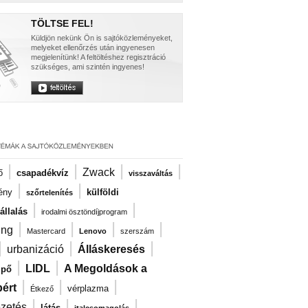
TÖLTSE FEL!
Küldjön nekünk Ön is sajtóközleményeket,
melyeket ellenőrzés után ingyenesen
megjelenítünk! A feltöltéshez regisztráció
szükséges, ami szintén ingyenes!
|
|
|
|
Zwack
ő
csapadékvíz
visszaváltás
|
|
ény
külföldi
szőrtelenítés
|
|
llalás
irodalmi ösztöndíjprogram
|
|
|
|
ng
Mastercard
Lenovo
szerszám
|
|
|
urbanizáció
Álláskeresés
|
|
LIDL
A Megoldások a
ipő
|
|
|
ért
vérplazma
Étkező
|
|
|
ezetés
látás