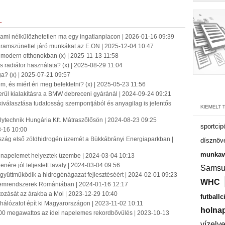
L
: ami nélkülözhetetlen ma egy ingatlanpiacon | 2026-01-16 09:39
 áramszünettel járó munkákat az E.ON | 2025-12-04 10:47
 modern otthonokban (x) | 2025-11-13 11:58
s radiátor használata? (x) | 2025-08-29 11:04
a? (x) | 2025-07-21 09:57
 és miért éri meg befektetni? (x) | 2025-05-23 11:56
rül kialakításra a BMW debreceni gyáránál | 2024-09-24 09:21
kiválasztása tudatosság szempontjából és anyagilag is jelentős
lytechnik Hungária Kft. Mátraszőlősön | 2024-08-23 09:25
sportcip
8-16 10:00
szág első zöldhidrogén üzemét a Bükkábrányi Energiaparkban |
dísznöv
munkavá
i napelemet helyeztek üzembe | 2024-03-04 10:13
enére jól teljestett tavaly | 2024-03-04 09:56
Samsu
gyüttműködik a hidrogénágazat fejlesztéséért | 2024-02-01 09:23
WHC
elemrendszerek Romániában | 2024-01-16 12:17
ltozását az árakba a Mol | 2023-12-29 10:40
futballc
 hálózatot épít ki Magyarországon | 2023-11-02 10:11
holnap
400 megawattos az idei napelemes rekordbővülés | 2023-10-13
vízelv