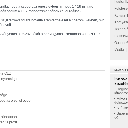
Logiszti
ndta, hogy a csoport az egész évben mintegy 17-19 milliárd
Felelőss
mzők szerint a CEZ menedzsmentjének céljai reálisak.
Kultúra
 30,8 terrawattórára növelte áramtermelését a hőerőművekben, míg
Környez
ra volt.
Technol
szvényeinek 70 százalékát a pénzügyminisztériumon keresztül az
Élelmisz
Outdoor/
Média
e a CEZ
Innova
t nyeresége
kezelés
Hogyan
n
látáspro
esége
Milyen 
ége az első fél évben
dolgozó
Állásk
Babérme
nc hónapban
(x)
nt a profit