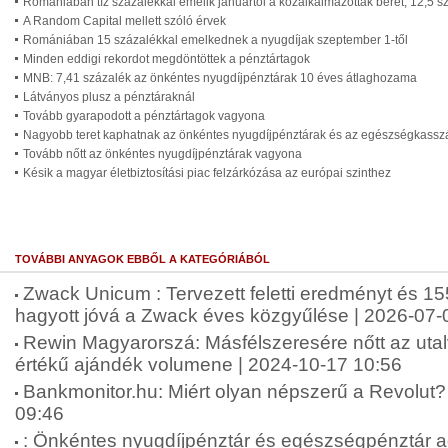
Romániában tíz százalékkal emelik januártól a közalkalmazottak bérét, 12,5 s
A Random Capital mellett szóló érvek
Romániában 15 százalékkal emelkednek a nyugdíjak szeptember 1-től
Minden eddigi rekordot megdöntöttek a pénztártagok
MNB: 7,41 százalék az önkéntes nyugdíjpénztárak 10 éves átlaghozama
Látványos plusz a pénztáraknál
Tovább gyarapodott a pénztártagok vagyona
Nagyobb teret kaphatnak az önkéntes nyugdíjpénztárak és az egészségkassz
Tovább nőtt az önkéntes nyugdíjpénztárak vagyona
Késik a magyar életbiztosítási piac felzárkózása az európai szinthez
TOVÁBBI ANYAGOK EBBŐL A KATEGÓRIÁBÓL
Zwack Unicum : Tervezett feletti eredményt és 155
hagyott jóvá a Zwack éves közgyűlése | 2026-07-
Rewin Magyarorszá: Másfélszeresére nőtt az uta
értékű ajándék volumene | 2024-10-17 10:56
Bankmonitor.hu: Miért olyan népszerű a Revolut? 
09:46
: Önkéntes nyugdíjpénztár és egészségpénztár 