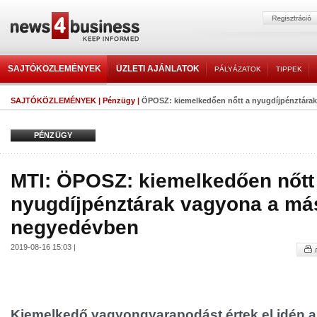
SAJTÓKÖZLEMÉNYEK
ÜZLETI AJÁNLATOK
PÁLYÁZATOK
TIPPEK
SAJTÓKÖZLEMÉNYEK
|
Pénzügy
|
ÖPOSZ: kiemelkedően nőtt a nyugdíjpénztárak
PÉNZÜGY
MTI: ÖPOSZ: kiemelkedően nőtt
nyugdíjpénztárak vagyona a má
negyedévben
2019-08-16 15:03 |
Kiemelkedő vagyongyarapodást értek el idén 