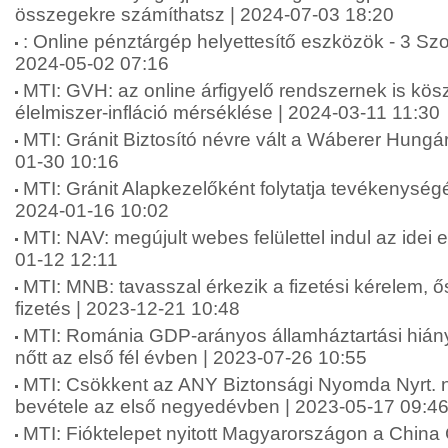
összegekre számíthatsz | 2024-07-03 18:20
: Online pénztárgép helyettesítő eszközök - 3 Sz
2024-05-02 07:16
MTI: GVH: az online árfigyelő rendszernek is kö
élelmiszer-infláció mérséklése | 2024-03-11 11:30
MTI: Gránit Biztosító névre vált a Wáberer Hungári
01-30 10:16
MTI: Gránit Alapkezelőként folytatja tevékenységé
2024-01-16 10:02
MTI: NAV: megújult webes felülettel indul az idei
01-12 12:11
MTI: MNB: tavasszal érkezik a fizetési kérelem, 
fizetés | 2023-12-21 10:48
MTI: Románia GDP-arányos államháztartási hián
nőtt az első fél évben | 2023-07-26 10:55
MTI: Csökkent az ANY Biztonsági Nyomda Nyrt. 
bevétele az első negyedévben | 2023-05-17 09:4
MTI: Fióktelepet nyitott Magyarországon a China 