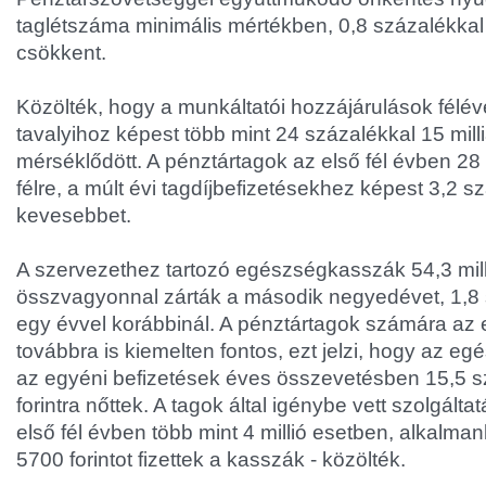
taglétszáma minimális mértékben, 0,8 százalékkal 
csökkent.
Közölték, hogy a munkáltatói hozzájárulások félé
tavalyihoz képest több mint 24 százalékkal 15 milliá
mérséklődött. A pénztártagok az első fél évben 28 mi
félre, a múlt évi tagdíjbefizetésekhez képest 3,2 s
kevesebbet.
A szervezethez tartozó egészségkasszák 54,3 milli
összvagyonnal zárták a második negyedévet, 1,8 
egy évvel korábbinál. A pénztártagok számára a
továbbra is kiemelten fontos, ezt jelzi, hogy az e
az egyéni befizetések éves összevetésben 15,5 sz
forintra nőttek. A tagok által igénybe vett szolgál
első fél évben több mint 4 millió esetben, alkalma
5700 forintot fizettek a kasszák - közölték.