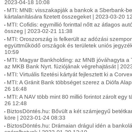
2023-04-18 10:08
MTI: MNB: visszakapják a bankok a Sberbank-be
kártalanítására fizetett összegeket | 2023-03-20 1
MTI: Cofidis: egymillió forinttal nőtt az átlagos au
összeg | 2023-02-21 11:38
MTI: Oroszország is felkerült az adózási szempo
együttműködő országok és területek uniós jegyzé
10:59
MTI: Magyar Bankholding: az MNB jóváhagyta a 
az MKB Bank Nyrt. fúziójának végrehajtását | 202
MTI: Virtuális fizetési kártyát fejlesztett ki a Cor
MTI: A Gránit Bank többséget szerez a Diófa Ala
26 16:48
MTI: A NAV több mint 80 millió forintot zárolt egy 
26 12:48
BiztosDöntés.hu: Bővült a két számjegyű betétka
köre | 2023-01-24 08:33
BiztosDöntés.hu: Drámaian drágul idén a bankolá