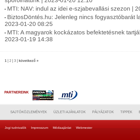
spórolhatunk | 2023-01-20 12:10
MTI: NAV: indul az idei e-szjabevallási szezon | 
BiztosDöntés.hu: Jelenleg nincs fogyasztóbarát l
2023-01-20 08:25
MTI: A magyarok kockázatos befektetésnek tartják 
2023-01-19 14:38
|
|
|
1
2
3
következő »
PARTNEREINK
SAJTÓKÖZLEMÉNYEK
ÜZLETI AJÁNLATOK
PÁLYÁZATOK
TIPPEK
Jogi tudnivalók
Impresszum
Médiaajánlat
Webmester