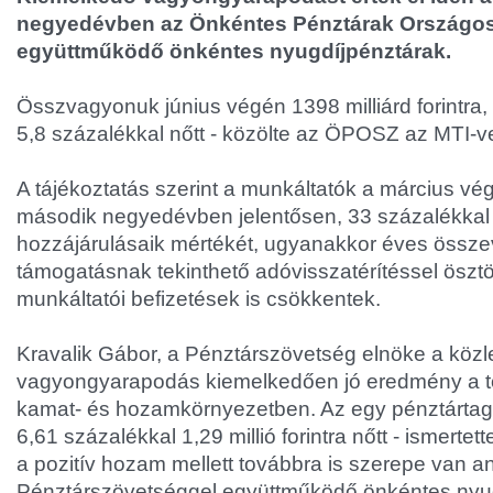
negyedévben az Önkéntes Pénztárak Országos
együttműködő önkéntes nyugdíjpénztárak.
Összvagyonuk június végén 1398 milliárd forintra
5,8 százalékkal nőtt - közölte az ÖPOSZ az MTI-ve
A tájékoztatás szerint a munkáltatók a március vé
második negyedévben jelentősen, 33 százalékkal
hozzájárulásaik mértékét, ugyanakkor éves össze
támogatásnak tekinthető adóvisszatérítéssel öszt
munkáltatói befizetések is csökkentek.
Kravalik Gábor, a Pénztárszövetség elnöke a közle
vagyongyarapodás kiemelkedően jó eredmény a t
kamat- és hozamkörnyezetben. Az egy pénztártagr
6,61 százalékkal 1,29 millió forintra nőtt - ismerte
a pozitív hozam mellett továbbra is szerepe van a
Pénztárszövetséggel együttműködő önkéntes nyu