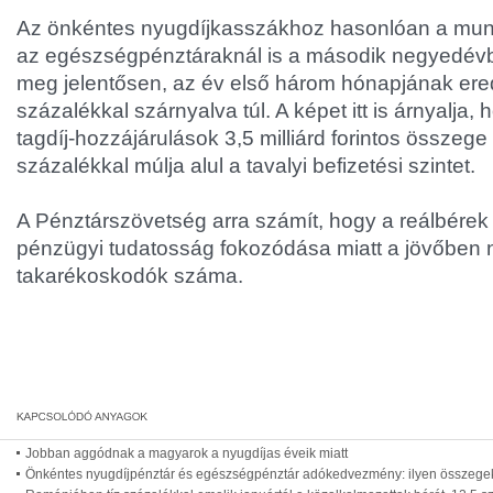
Az önkéntes nyugdíjkasszákhoz hasonlóan a munk
az egészségpénztáraknál is a második negyedévb
meg jelentősen, az év első három hónapjának er
százalékkal szárnyalva túl. A képet itt is árnyalja, h
tagdíj-hozzájárulások 3,5 milliárd forintos összege 
százalékkal múlja alul a tavalyi befizetési szintet.
A Pénztárszövetség arra számít, hogy a reálbére
pénzügyi tudatosság fokozódása miatt a jövőben 
takarékoskodók száma.
Jobban aggódnak a magyarok a nyugdíjas éveik miatt
Önkéntes nyugdíjpénztár és egészségpénztár adókedvezmény: ilyen összegek