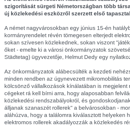
szigorítását sürgeti Németországban több társ
új közlekedési eszközről szerzett első tapaszta
A német nagyvárosokban egy június 15-én hatályb
kormányrendelet révén tömegesen elterjedt elektr
sokan szívesen közlekednek, sokan viszont "játék
őket - emelte ki a városi önkormányzatok szövet
Städtetag) ügyvezetője, Helmut Dedy egy nyilatko
Az önkormányzatok alábecsülték a kezdeti nehéz
minden rendben az úgynevezett mikromobilitás te
kölcsönző vállalkozások kínálatában is megjelent r
cégeket rá kell bírni arra, hogy alaposabban felvil
közlekedési rendszabályokról, és gondoskodjanak 
álljanak szanaszét rollerek" a belvárosokban - m
aláhúzva, hogy a találomra kiválasztott helyeken 
elektromos rollerek akadályozzák a közlekedés rés