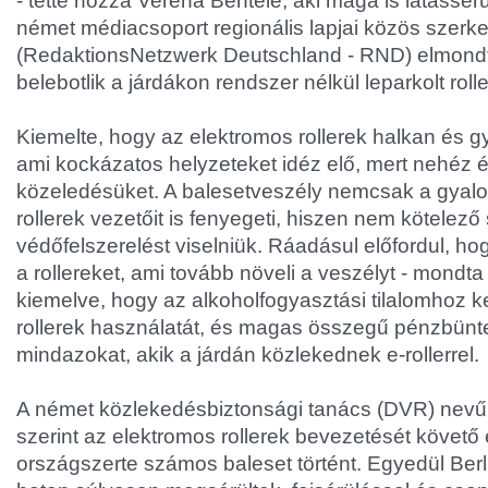
- tette hozzá Verena Bentele, aki maga is látássér
német médiacsoport regionális lapjai közös szer
(RedaktionsNetzwerk Deutschland - RND) elmondt
belebotlik a járdákon rendszer nélkül leparkolt roll
Kiemelte, hogy az elektromos rollerek halkan és 
ami kockázatos helyzeteket idéz elő, mert nehéz 
közeledésüket. A balesetveszély nemcsak a gyal
rollerek vezetőit is fenyegeti, hiszen nem kötelez
védőfelszerelést viselniük. Ráadásul előfordul, ho
a rollereket, ami tovább növeli a veszélyt - mondt
kiemelve, hogy az alkoholfogyasztási tilalomhoz ke
rollerek használatát, és magas összegű pénzbüntet
mindazokat, akik a járdán közlekednek e-rollerrel.
A német közlekedésbiztonsági tanács (DVR) nevű c
szerint az elektromos rollerek bevezetését követ
országszerte számos baleset történt. Egyedül Be