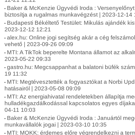
Baker & McKenzie Ügyvédi Iroda : Versenyelőnyt 
biztosítja a rugalmas munkavégzést | 2023-12-14 
Budapesti Békéltető Testület: Mikulás ajándék kis
2023-12-12 12:21
alex.hu: Online jogi segítség akár a cég felszámo
vehető | 2023-09-26 09:09
MTI: A TikTok beperelte Montana államot az alkalm
2023-05-22 09:33
gastro.hu: Megcsappanhat a balatoni büfék száma 
19 11:32
MTI: Megtévesztették a fogyasztókat a Norbi Up
hatásairól | 2023-05-08 09:09
MTI: Az energiahivatal rendeletekben állapítja me
hulladékgazdálkodással kapcsolatos egyes díjakat
04-11 10:03
Baker & McKenzie Ügyvédi Iroda : Januártól meg
munkavállalók jogai | 2023-03-10 10:35
MTI: MOKK: érdemes előre végrendelkezni a term