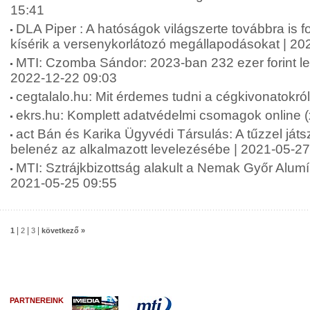
15:41
DLA Piper : A hatóságok világszerte továbbra is f
kísérik a versenykorlátozó megállapodásokat | 20
MTI: Czomba Sándor: 2023-ban 232 ezer forint le
2022-12-22 09:03
cegtalalo.hu: Mit érdemes tudni a cégkivonatokró
ekrs.hu: Komplett adatvédelmi csomagok online (
act Bán és Karika Ügyvédi Társulás: A tűzzel játs
belenéz az alkalmazott levelezésébe | 2021-05-27
MTI: Sztrájkbizottság alakult a Nemak Győr Alumí
2021-05-25 09:55
|
|
|
1
2
3
következő »
PARTNEREINK