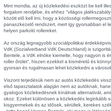
Mint mondta, az új közlekedési eszközt be kell ille
forgalom rendjébe, és ehhez "világos játékszabályo
között elő kell írni, hogy a közösségi rollermego
panaszkezelő rendszert, mert így gyorsabban el leh
helyen parkoló rollereket.
Az ország legnagyobb szociálpolitikai érdekképvis
VdK (Sozialverband VdK Deutschland) is szigorítá
Bentele, a VdK elnöke kiemelte, hogy nagyon is ért
roller őrület", hiszen ezekkel a kisméretű és könn
gyorsan és rugalmasan lehet közlekedni a városo
Viszont terjedésük nem az autós közlekedés vissz
első tapasztalatok alapján nem az autóknak, han
gyalogos közlekedésnek kínálnak alternatívát, ami
okoz. Ezeket különösen a közlekedés leginkább sé
kisgyermekek és az idősek, sérültek, kerekes sz