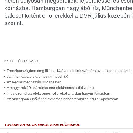
heten súlyosan megsérültek, fejsérüléssel és csont
kórházba. Hamburgban nagyjából tíz, Münchenbe
baleset történt e-rollerekkel a DVR július közepén 
szerint.
Franciaországban megtiltják a 14 éven aluliak számára az elektromos roller h
Járj munkába elektromos járművel! (x)
Az e-rollermegosztás Budapesten
A magyarok 29 százaléka már elektromos autót venne
Tilos ezentúl az elektromos rollereket a járdán hagyni Párizsban
Az országban elsőként elektromos bringarendszer indult Kaposváron
TOVÁBBI ANYAGOK EBBŐL A KATEGÓRIÁBÓL