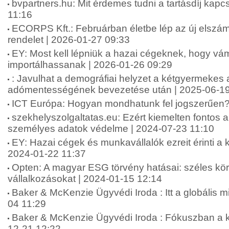
bvpartners.hu: Mit érdemes tudni a tartásdíj kap
11:16
ECORPS Kft.: Februárban életbe lép az új elszám
rendelet | 2026-01-27 09:33
EY: Most kell lépniük a hazai cégeknek, hogy v
importálhassanak | 2026-01-26 09:29
: Javulhat a demográfiai helyzet a kétgyermekes
adómentességének bevezetése után | 2025-06-19
ICT Európa: Hogyan mondhatunk fel jogszerűen?
szekhelyszolgaltatas.eu: Ezért kiemelten fontos 
személyes adatok védelme | 2024-07-23 11:10
EY: Hazai cégek és munkavállalók ezreit érinti a k
2024-01-22 11:37
Opten: A magyar ESG törvény hatásai: széles körb
vállalkozásokat | 2024-01-15 12:14
Baker & McKenzie Ügyvédi Iroda : Itt a globális
04 11:29
Baker & McKenzie Ügyvédi Iroda : Fókuszban a k
12-21 12:22