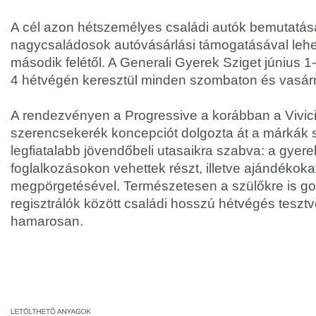
A cél azon hétszemélyes családi autók bemutatása
nagycsaládosok autóvásárlási támogatásával leh
második felétől. A Generali Gyerek Sziget június 1-tő
4 hétvégén keresztül minden szombaton és vasár
A rendezvényen a Progressive a korábban a Vivicit
szerencsekerék koncepciót dolgozta át a márkák
legfiatalabb jövendőbeli utasaikra szabva: a gye
foglalkozásokon vehettek részt, illetve ajándékoka
megpörgetésével. Természetesen a szülőkre is go
regisztrálók között családi hosszú hétvégés tesztv
hamarosan.