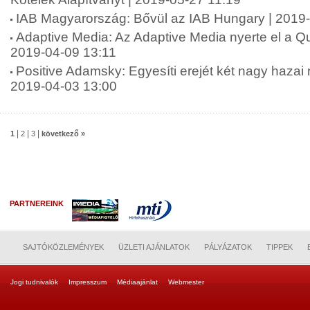
IAB Magyarország: Bővül az IAB Hungary | 2019
Adaptive Media: Az Adaptive Media nyerte el a Qub
2019-04-09 13:11
Positive Adamsky: Egyesíti erejét két nagy haza
2019-04-03 13:00
|
|
|
1
2
3
következő »
PARTNEREINK
SAJTÓKÖZLEMÉNYEK
ÜZLETI AJÁNLATOK
PÁLYÁZATOK
TIPPEK
Jogi tudnivalók
Impresszum
Médiaajánlat
Webmester