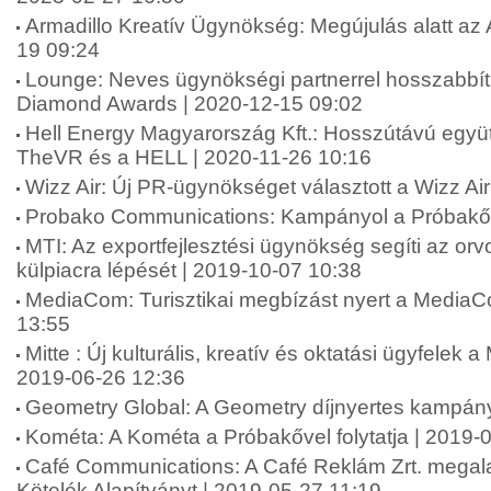
Armadillo Kreatív Ügynökség: Megújulás alatt az 
19 09:24
Lounge: Neves ügynökségi partnerrel hosszabbít
Diamond Awards | 2020-12-15 09:02
Hell Energy Magyarország Kft.: Hosszútávú együt
TheVR és a HELL | 2020-11-26 10:16
Wizz Air: Új PR-ügynökséget választott a Wizz Ai
Probako Communications: Kampányol a Próbakő 
MTI: Az exportfejlesztési ügynökség segíti az or
külpiacra lépését | 2019-10-07 10:38
MediaCom: Turisztikai megbízást nyert a MediaC
13:55
Mitte : Új kulturális, kreatív és oktatási ügyfelek a
2019-06-26 12:36
Geometry Global: A Geometry díjnyertes kampán
Kométa: A Kométa a Próbakővel folytatja | 2019-
Café Communications: A Café Reklám Zrt. megala
Kötelék Alapítványt | 2019-05-27 11:19