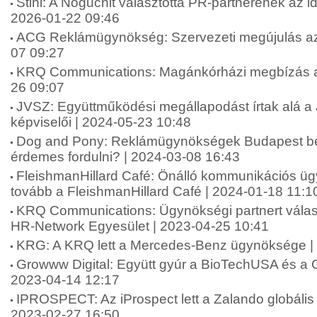
Stihl: A Noguchit választotta PR-partnerének az 
2026-01-22 09:46
ACG Reklámügynökség: Szervezeti megújulás az
07 09:27
KRQ Communications: Magánkórházi megbízás a
26 09:07
JVSZ: Együttműködési megállapodást írtak alá 
képviselői | 2024-05-23 10:48
Dog and Pony: Reklámügynökségek Budapest be
érdemes fordulni? | 2024-03-08 16:43
FleishmanHillard Café: Önálló kommunikációs ü
tovább a FleishmanHillard Café | 2024-01-18 11:1
KRQ Communications: Ügynökségi partnert válas
HR-Network Egyesület | 2023-04-25 10:41
KRG: A KRQ lett a Mercedes-Benz ügynöksége |
Growww Digital: Együtt gyúr a BioTechUSA és a G
2023-04-14 12:17
IPROSPECT: Az iProspect lett a Zalando globáli
2023-02-27 16:50