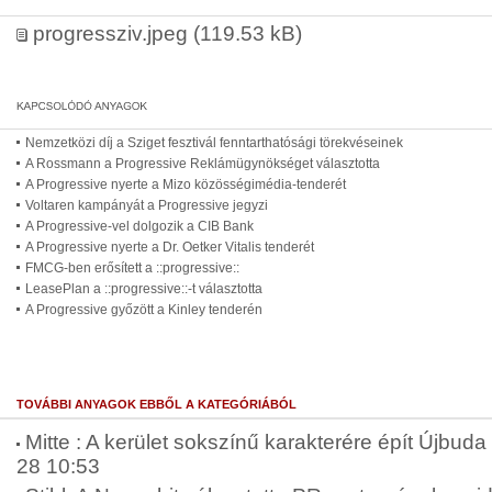
progressziv.jpeg
(119.53 kB)
Nemzetközi díj a Sziget fesztivál fenntarthatósági törekvéseinek
A Rossmann a Progressive Reklámügynökséget választotta
A Progressive nyerte a Mizo közösségimédia-tenderét
Voltaren kampányát a Progressive jegyzi
A Progressive-vel dolgozik a CIB Bank
A Progressive nyerte a Dr. Oetker Vitalis tenderét
FMCG-ben erősített a ::progressive::
LeasePlan a ::progressive::-t választotta
A Progressive győzött a Kinley tenderén
TOVÁBBI ANYAGOK EBBŐL A KATEGÓRIÁBÓL
Mitte : A kerület sokszínű karakterére épít Újbuda 
28 10:53