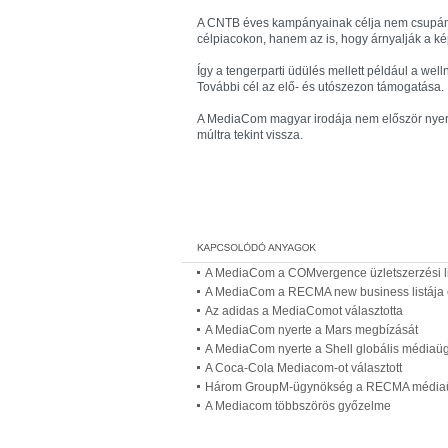
A CNTB éves kampányainak célja nem csupán az
célpiacokon, hanem az is, hogy árnyalják a kép
Így a tengerparti üdülés mellett például a wel
További cél az elő- és utószezon támogatása.
A MediaCom magyar irodája nem először nyer
múltra tekint vissza.
A MediaCom a COMvergence üzletszerzési li
A MediaCom a RECMA new business listája 
Az adidas a MediaComot választotta
A MediaCom nyerte a Mars megbízását
A MediaCom nyerte a Shell globális médiaü
A Coca-Cola Mediacom-ot választott
Három GroupM-ügynökség a RECMA médiaügy
A Mediacom többszörös győzelme