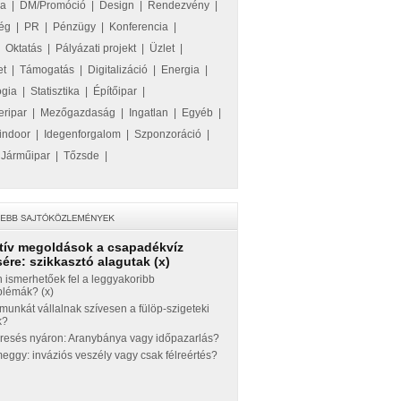
ka
|
DM/Promóció
|
Design
|
Rendezvény
|
ég
|
PR
|
Pénzügy
|
Konferencia
|
|
Oktatás
|
Pályázati projekt
|
Üzlet
|
et
|
Támogatás
|
Digitalizáció
|
Energia
|
ógia
|
Statisztika
|
Építőipar
|
eripar
|
Mezőgazdaság
|
Ingatlan
|
Egyéb
|
indoor
|
Idegenforgalom
|
Szponzoráció
|
|
Járműipar
|
Tőzsde
|
tív megoldások a csapadékvíz
ére: szikkasztó alagutak (x)
 ismerhetőek fel a leggyakoribb
blémák? (x)
munkát vállalnak szívesen a fülöp-szigeteki
k?
eresés nyáron: Aranybánya vagy időpazarlás?
ggy: inváziós veszély vagy csak félreértés?