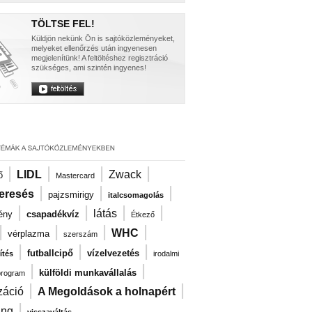
TÖLTSE FEL!
Küldjön nekünk Ön is sajtóközleményeket,
melyeket ellenőrzés után ingyenesen
megjelenítünk! A feltöltéshez regisztráció
szükséges, ami szintén ingyenes!
|
|
|
|
LIDL
Zwack
ő
Mastercard
|
|
|
eresés
pajzsmirigy
italcsomagolás
|
|
|
|
látás
ény
csapadékvíz
Étkező
|
|
|
|
WHC
vérplazma
szerszám
|
|
|
futballcipő
vízelvezetés
ítés
irodalmi
|
|
külföldi munkavállalás
program
|
|
záció
A Megoldások a holnapért
|
ng