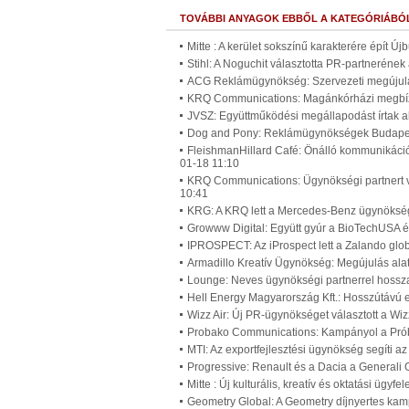
TOVÁBBI ANYAGOK EBBŐL A KATEGÓRIÁBÓ
Mitte : A kerület sokszínű karakterére épít Ú
Stihl: A Noguchit választotta PR-partneréne
ACG Reklámügynökség: Szervezeti megújulá
KRQ Communications: Magánkórházi megbíz
JVSZ: Együttműködési megállapodást írtak a
Dog and Pony: Reklámügynökségek Budapest
FleishmanHillard Café: Önálló kommunikáci
01-18 11:10
KRQ Communications: Ügynökségi partnert v
10:41
KRG: A KRQ lett a Mercedes-Benz ügynökség
Growww Digital: Együtt gyúr a BioTechUSA é
IPROSPECT: Az iProspect lett a Zalando gl
Armadillo Kreatív Ügynökség: Megújulás alat
Lounge: Neves ügynökségi partnerrel hossz
Hell Energy Magyarország Kft.: Hosszútávú 
Wizz Air: Új PR-ügynökséget választott a Wiz
Probako Communications: Kampányol a Prób
MTI: Az exportfejlesztési ügynökség segíti a
Progressive: Renault és a Dacia a Generali 
Mitte : Új kulturális, kreatív és oktatási ügy
Geometry Global: A Geometry díjnyertes ka