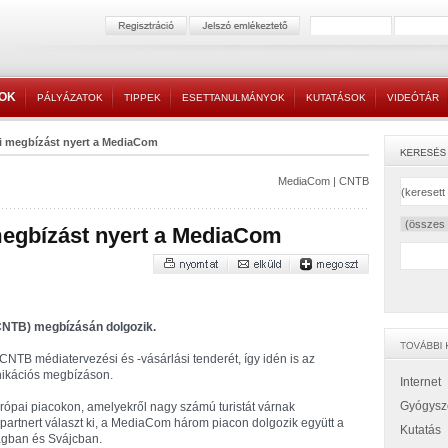
TOK
PÁLYÁZATOK
TIPPEK
ESETTANULMÁNYOK
KUTATÁSOK
VIDEÓTÁR
ai megbízást nyert a MediaCom
MediaCom
|
CNTB
megbízást nyert a MediaCom
(CNTB) megbízásán dolgozik.
NTB médiatervezési és -vásárlási tenderét, így idén is az
ikációs megbízáson.
Internet
Gyógysz
urópai piacokon, amelyekről nagy számú turistát várnak
partnert választ ki, a MediaCom három piacon dolgozik együtt a
Kutatás
zágban és Svájcban.