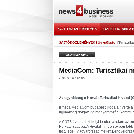
SAJTÓKÖZLEMÉNYEK
ÜZLETI AJÁNLA
SAJTÓKÖZLEMÉNYEK
|
Ügynökség
|
Turisztik
ÜGYNÖKSÉG
MediaCom: Turisztikai 
2019-07-09 13:55 |
Az ügynökség a Horvát Turisztikai Hivatal 
Ismét a MediaCom budapesti irodája nyerte a C
ügynökség dolgozik a magyarországi kommun
A CNTB évente ír ki helyi tendert azokon az e
Horvátországba. A Hivatal minden évben több 
testülettel: Magyarország mellett Lengyelors