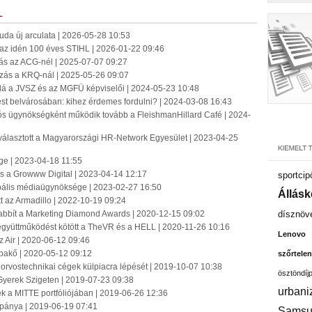
L
jbuda új arculata | 2026-05-28 10:53
k az idén 100 éves STIHL | 2026-01-22 09:46
s az ACG-nél | 2025-07-07 09:27
ás a KRQ-nál | 2025-05-26 09:07
lá a JVSZ és az MGFÜ képviselői | 2024-05-23 10:48
 belvárosában: kihez érdemes fordulni? | 2024-03-08 16:43
ós ügynökségként működik tovább a FleishmanHillard Café | 2024-
álasztott a Magyarországi HR-Network Egyesület | 2023-04-25
e | 2023-04-18 11:55
s a Growww Digital | 2023-04-14 12:17
sportcip
obális médiaügynöksége | 2023-02-27 16:50
Állásk
t az Armadillo | 2022-10-19 09:24
abbít a Marketing Diamond Awards | 2020-12-15 09:02
dísznöv
együttműködést kötött a TheVR és a HELL | 2020-11-26 10:16
Lenovo
z Air | 2020-06-12 09:46
akő | 2020-05-12 09:12
szőrtelen
z orvostechnikai cégek külpiacra lépését | 2019-10-07 10:38
ösztöndíj
Gyerek Szigeten | 2019-07-23 09:38
urbani
felek a MITTE portfóliójában | 2019-06-26 12:36
mpánya | 2019-06-19 07:41
Samsu