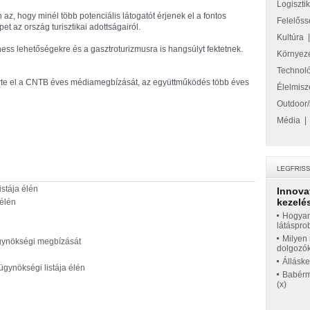
Logiszti
, hogy minél több potenciális látogatót érjenek el a fontos
Felelőss
et az ország turisztikai adottságairól.
Kultúra
lness lehetőségekre és a gasztroturizmusra is hangsúlyt fektetnek.
Környez
Technol
te el a CNTB éves médiamegbízását, az együttműködés több éves
Élelmisz
Outdoor/
Média
stája élén
Innova
kezelés
élén
Hogyan
látáspro
Milyen 
gynökségi megbízását
dolgozó
Állásk
nökségi listája élén
Babérme
(x)