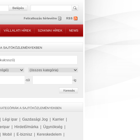
VÁLLALATI HÍREK
SZAKMAI HÍREK
NEWS
-tól
-ig
|
Légi ipar
|
Gazdasági Jog
|
Karrier
|
eripar
|
Hirdető/márka
|
Ügynökség
|
|
Mobil
|
E-biznisz
|
Kereskedelem
|