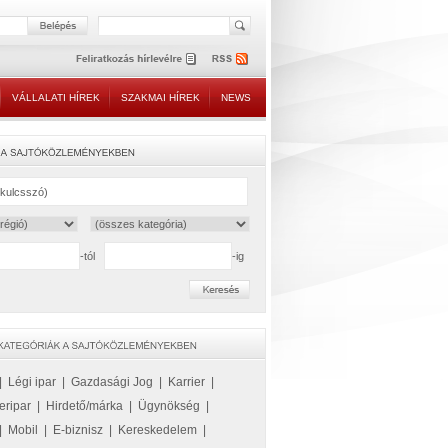
VÁLLALATI HÍREK
SZAKMAI HÍREK
NEWS
-tól
-ig
|
Légi ipar
|
Gazdasági Jog
|
Karrier
|
eripar
|
Hirdető/márka
|
Ügynökség
|
|
Mobil
|
E-biznisz
|
Kereskedelem
|