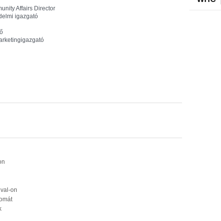
ity Affairs Director
delmi igazgató
tő
marketingigazgató
on
ival-on
yomát
k