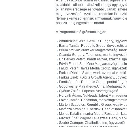
A trendek azonosítására és összegyűjtésére a 
az aktuális állapotot ábrázolja, hogy egy-egy ú
pillanatnyi érettsége és további útjának ismer
megtervezésénél. Azokra a trendekre fókuszált
"termelékenység fennsíkján" vannak, vagy jó es
hosszú ideig egyenletes marad.
A Programalkotó grémium tagjai:
Ambruszter Géza: Gemius Hungary, ügyvez
Barna Tamás: Republic Group, ügyvezető, a
Burka Szilvia: Praktiker Magyarország, mar
Csanda Gergely: Telentuno, marketingvezet
Dr. Berkes Péter: BrandFestival, szakmai ig
Edvin Freud: SentiOne Magyarország, bus
Faludi Péter: Havas Media Group, ügyvezet
Farkas Dániel: Starnetwork, szakmai vezető
Farkas Zsolt: 7Digits Growth Agency, ügyvez
Furák András: Republic Group, portfólió-iga
Göbölyösné Mátrahegyi Anna: Médiapiac Kft
Györke Zoltán: Lapcom, vezérigazgató
Horváth Ádám: NuHeadz Talent Management
Lovas Tamás: Decathlon, marketingkommuni
Márton Szabolcs: Republic Group, kreatíviga
Matócza Szabina: Cherrisk, Head of Innova
Melles Katalin: Inspira Media Research, kut
Piroska Éna: Magyar Fejlesztési Bank, Ma
Szabó Csenger: Chatbotize.me, ügyvezető