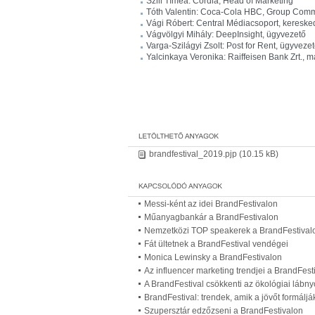
Szili Tímea: Cordia, Head of Marketing
Tóth Valentin: Coca-Cola HBC, Group Commun
Vági Róbert: Central Médiacsoport, kereske
Vágvölgyi Mihály: DeepInsight, ügyvezető
Varga-Szilágyi Zsolt: Post for Rent, ügyveze
Yalcinkaya Veronika: Raiffeisen Bank Zrt., 
brandfestival_2019.pjp
(10.15 kB)
Messi-ként az idei BrandFestivalon
Műanyagbankár a BrandFestivalon
Nemzetközi TOP speakerek a BrandFestival
Fát ültetnek a BrandFestival vendégei
Monica Lewinsky a BrandFestivalon
Az influencer marketing trendjei a BrandFest
A BrandFestival csökkenti az ökológiai lábn
BrandFestival: trendek, amik a jövőt formáljá
Szupersztár edzőzseni a BrandFestivalon