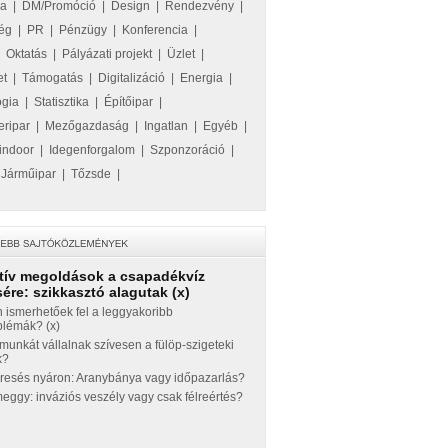
ka
|
DM/Promóció
|
Design
|
Rendezvény
|
ég
|
PR
|
Pénzügy
|
Konferencia
|
|
Oktatás
|
Pályázati projekt
|
Üzlet
|
et
|
Támogatás
|
Digitalizáció
|
Energia
|
ógia
|
Statisztika
|
Építőipar
|
eripar
|
Mezőgazdaság
|
Ingatlan
|
Egyéb
|
indoor
|
Idegenforgalom
|
Szponzoráció
|
|
Járműipar
|
Tőzsde
|
tív megoldások a csapadékvíz
ére: szikkasztó alagutak (x)
 ismerhetőek fel a leggyakoribb
blémák? (x)
munkát vállalnak szívesen a fülöp-szigeteki
k?
eresés nyáron: Aranybánya vagy időpazarlás?
ggy: inváziós veszély vagy csak félreértés?