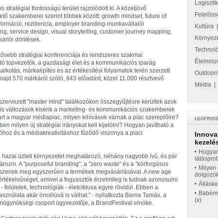
Logiszti
 stratégiai fontosságú terület rajzolódott ki. A közeljövő
Felelőss
ő szakemberei szerint többek között: growth mindset, future of
zformáció, reziliencia, employer branding-munkavállalói
Kultúra
g, service design, visual storytelling, customer journey mapping,
Környez
sárlói döntések.
Technol
tősebb stratégiai konferenciája és rendszeres szakmai
Élelmisz
ító topvezetők, a gazdasági élet és a kommunikációs iparág
lkotás, márkaépítés és az értékesítési folyamatok terén szerzett
Outdoor/
majd 570 márkáról szóló, 843 előadást, közel 11.000 résztvevő
Média
zervezett "master mind" találkozókon összegyűjtésre kerültek azok
is változások kísérik a marketing- és kommunikációs szakemberek
rt a magyar médiapiac, milyen kihívások várnak a piac szereplőire?
 milyen új stratégiai irányokat kell kijelölni? Hogyan javítható a
óhoz és a médiakreativitáshoz fűződő viszonya a piaci
Innova
kezelés
Hogyan
 hazai üzleti környezetet meghatározó, néhány nagyobb ívű, és pár
látáspro
ározni. A "purposeful branding", a "zero waste" és a "körforgásos
Milyen 
szenek meg egyszerűen a termékek megvásárlásával. A new age
dolgozó
értékelvűséget, amivel a fogyasztók érzelmileg is tudnak azonosulni.
Állásk
felületek, technológiák - életciklusa egyre rövidül. Ebben a
Babérme
sználata akár öncélúvá is válhat." - nyilatkozta Barna Tamás, a
(x)
mügynökségi csoport ügyvezetője, a BrandFestival elnöke.