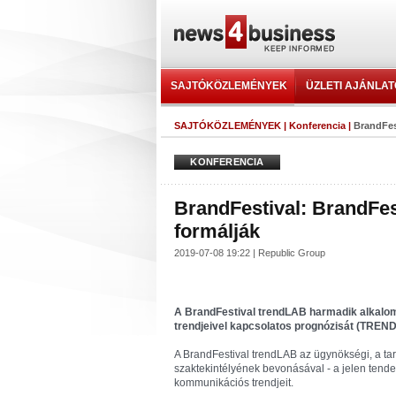
SAJTÓKÖZLEMÉNYEK
ÜZLETI AJÁNLA
SAJTÓKÖZLEMÉNYEK
|
Konferencia
|
BrandFest
KONFERENCIA
BrandFestival: BrandFest
formálják
2019-07-08 19:22 | Republic Group
A BrandFestival trendLAB harmadik alkalom
trendjeivel kapcsolatos prognózisát (T
A BrandFestival trendLAB az ügynökségi, a tar
szaktekintélyének bevonásával - a jelen tende
kommunikációs trendjeit.