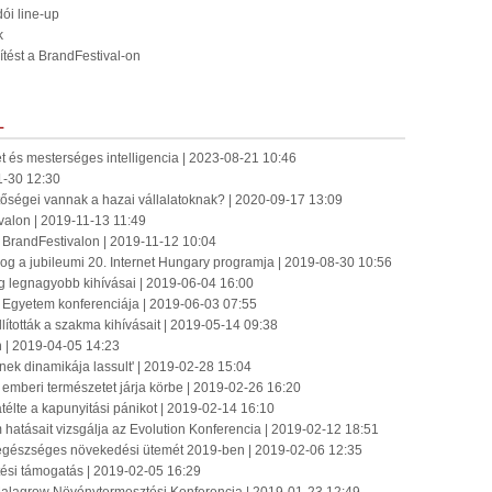
ói line-up
k
tést a BrandFestival-on
L
 és mesterséges intelligencia | 2023-08-21 10:46
1-30 12:30
tőségei vannak a hazai vállalatoknak? | 2020-09-17 13:09
ivalon | 2019-11-13 11:49
 BrandFestivalon | 2019-11-12 10:04
forog a jubileumi 20. Internet Hungary programja | 2019-08-30 10:56
ng legnagyobb kihívásai | 2019-06-04 16:00
 Egyetem konferenciája | 2019-06-03 07:55
ították a szakma kihívásait | 2019-05-14 09:38
 | 2019-04-05 14:23
ek dinamikája lassult' | 2019-02-28 15:04
emberi természetet járja körbe | 2019-02-26 16:20
élte a kapunyitási pánikot | 2019-02-14 16:10
hatásait vizsgálja az Evolution Konferencia | 2019-02-12 18:51
 egészséges növekedési ütemét 2019-ben | 2019-02-06 12:35
ztési támogatás | 2019-02-05 16:29