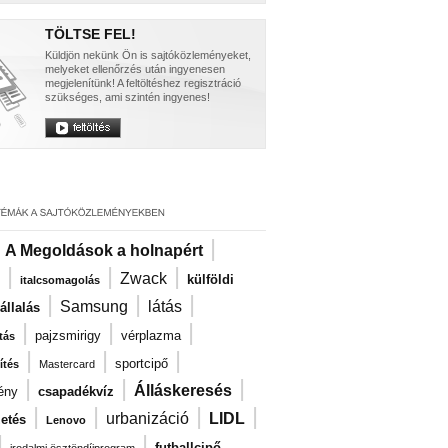
TÖLTSE FEL!
Küldjön nekünk Ön is sajtóközleményeket,
melyeket ellenőrzés után ingyenesen
megjelenítünk! A feltöltéshez regisztráció
szükséges, ami szintén ingyenes!
|
|
A Megoldások a holnapért
|
|
|
Zwack
külföldi
italcsomagolás
|
|
|
Samsung
látás
llalás
|
|
|
pajzsmirigy
vérplazma
tás
|
|
|
sportcipő
ítés
Mastercard
|
|
|
Álláskeresés
ény
csapadékvíz
|
|
|
|
urbanizáció
LIDL
zetés
Lenovo
|
|
futballcipő