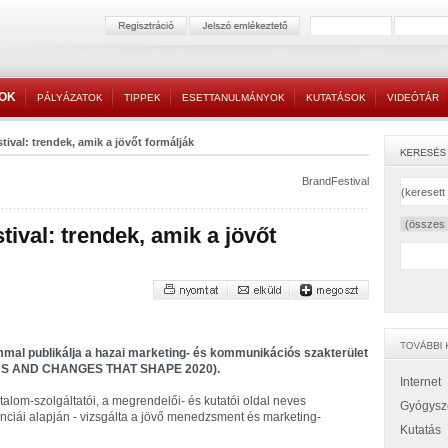
TOK
PÁLYÁZATOK
TIPPEK
ESETTANULMÁNYOK
KUTATÁSOK
VIDEÓTÁR
ival: trendek, amik a jövőt formálják
BrandFestival
ival: trendek, amik a jövőt
mal publikálja a hazai marketing- és kommunikációs szakterület
RENDS AND CHANGES THAT SHAPE 2020).
Internet
talom-szolgáltatói, a megrendelői- és kutatói oldal neves
Gyógysz
nciái alapján - vizsgálta a jövő menedzsment és marketing-
Kutatás