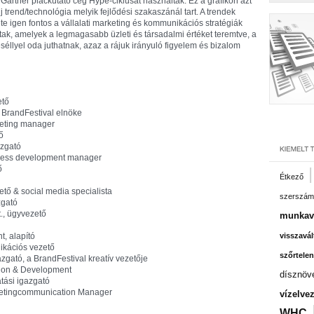
Gartner piackutató cég Hype-ciklusát használták. Ez a grafikon azt
j trend/technológia melyik fejlődési szakaszánál tart. A trendek
ete igen fontos a vállalati marketing és kommunikációs stratégiák
ak, amelyek a legmagasabb üzleti és társadalmi értéket teremtve, a
éllyel oda juthatnak, azaz a rájuk irányuló figyelem és bizalom
ető
 BrandFestival elnöke
keting manager
ő
azgató
iness development manager
ő
Étkező
ető & social media specialista
szerszám
zgató
., ügyvezető
munkavá
, alapító
visszavál
kációs vezető
szőrtelen
zgató, a BrandFestival kreatív vezetője
tion & Development
dísznöv
atási igazgató
rketingcommunication Manager
vízelve
WHC