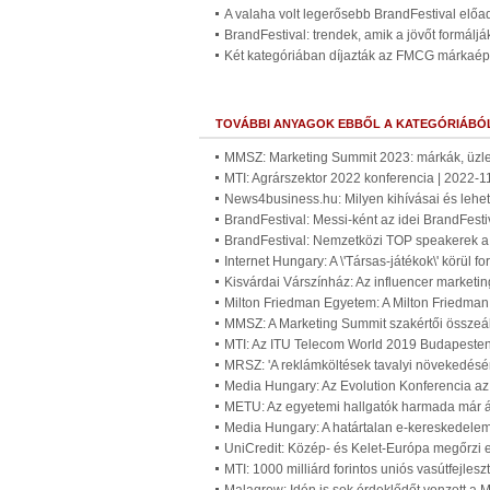
A valaha volt legerősebb BrandFestival előad
BrandFestival: trendek, amik a jövőt formáljá
Két kategóriában díjazták az FMCG márkaépí
TOVÁBBI ANYAGOK EBBŐL A KATEGÓRIÁBÓ
MMSZ: Marketing Summit 2023: márkák, üzlet
MTI: Agrárszektor 2022 konferencia | 2022-1
News4business.hu: Milyen kihívásai és lehe
BrandFestival: Messi-ként az idei BrandFest
BrandFestival: Nemzetközi TOP speakerek a
Internet Hungary: A \'Társas-játékok\' körül 
Kisvárdai Várszínház: Az influencer marketi
Milton Friedman Egyetem: A Milton Friedman
MMSZ: A Marketing Summit szakértői összeáll
MTI: Az ITU Telecom World 2019 Budapesten
MRSZ: 'A reklámköltések tavalyi növekedésén
Media Hungary: Az Evolution Konferencia az 
METU: Az egyetemi hallgatók harmada már át
Media Hungary: A határtalan e-kereskedelem 
UniCredit: Közép- és Kelet-Európa megőrzi
MTI: 1000 milliárd forintos uniós vasútfejles