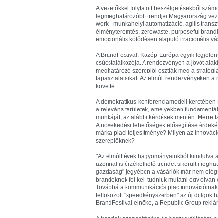
A vezetőkkel folytatott beszélgetésekből számos
legmeghatározóbb trendjei Magyarország vezet
work - munkahelyi automatizáció, agilis trans
élményteremtés, zerowaste, purposeful brandin
emocionális kötődésen alapuló irracionális vá
A BrandFestival, Közép-Európa egyik legjelen
csúcstalálkozója. A rendezvényen a jövőt alak
meghatározó szereplői osztják meg a stratégiaa
tapasztalataikat. Az elmúlt rendezvényeken a 
követte.
A demokratikus-konferenciamodell keretében s
a releváns területek, amelyekben fundamentál
munkáját, az alábbi kérdések mentén: Merre ta
A növekedési lehetőségek elősegítése érdekében
márka piaci teljesítménye? Milyen az innováci
szereplőknek?
"Az elmúlt évek hagyományainkból kiindulva a
azonnal is érzékelhető trendet sikerült meghat
gazdaság" jegyében a vásárlók már nem elég
brandeknek fel kell tudniuk mutatni egy olyan 
Továbbá a kommunikációs piac innovációinak - 
felfokozott "speedkényszerben" az új dolgok ha
BrandFestival elnöke, a Republic Group reklá