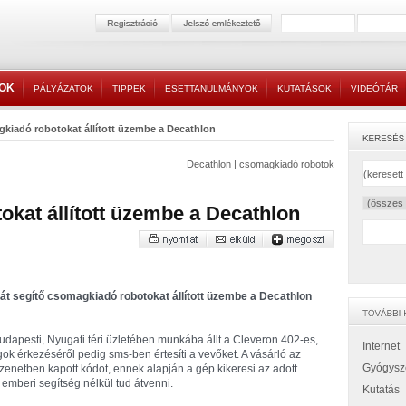
TOK
PÁLYÁZATOK
TIPPEK
ESETTANULMÁNYOK
KUTATÁSOK
VIDEÓTÁR
kiadó robotokat állított üzembe a Decathlon
Decathlon
|
csomagkiadó robotok
kat állított üzembe a Decathlon
át segítő csomagkiadó robotokat állított üzembe a Decathlon
budapesti, Nyugati téri üzletében munkába állt a Cleveron 402-es,
Internet
ok érkezéséről pedig sms-ben értesíti a vevőket. A vásárló az
Gyógysz
üzenetben kapott kódot, ennek alapján a gép kikeresi az adott
 emberi segítség nélkül tud átvenni.
Kutatás