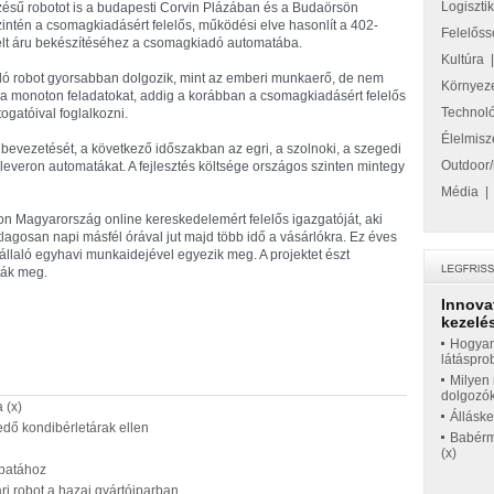
Logiszti
zésű robotot is a budapesti Corvin Plázában és a Budaörsön
intén a csomagkiadásért felelős, működési elve hasonlít a 402-
Felelőss
delt áru bekészítéséhez a csomagkiadó automatába.
Kultúra
ó robot gyorsabban dolgozik, mint az emberi munkaerő, de nem
Környez
 a monoton feladatokat, addig a korábban a csomagkiadásért felelős
Technol
ogatóival foglalkozni.
Élelmisz
gia bevezetését, a következő időszakban az egri, a szolnoki, a szegedi
Outdoor/
leveron automatákat. A fejlesztés költsége országos szinten mintegy
Média
n Magyarország online kereskedelemért felelős igazgatóját, aki
lagosan napi másfél órával jut majd több idő a vásárlókra. Ez éves
vállaló egyhavi munkaidejével egyezik meg. A projektet észt
ták meg.
Innova
kezelés
Hogyan
látáspro
Milyen 
dolgozó
 (x)
Állásk
edő kondibérletárak ellen
Babérme
(x)
apatához
ri robot a hazai gyártóiparban