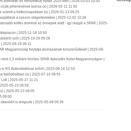
ösztöndíj
int árbevétel és nemzetközi nyitás 2025-ben | 2026-03-03 10:50
icák pihenésének kulcsa (x) | 2026-02-11 11:50
mi számít a hétköznapokban (x) | 2026-01-13 09:25
ársasjátékok a szezon slágertermékei | 2025-12-02 10:28
tosabb költés dominál az ünnepek alatt - így reagál a SPAR | 2025-
játékpiacon | 2025-11-18 10:50
ádról szól | 2025-10-29 09:28
| 2025-09-29 09:11
R Magyarország folytatja áruházainak korszerűsítését | 2025-09-
int 2,3 milliárd forintos SPAR-fejlesztés Kelet-Magyarországon |
is RS Bútorstúdióval erősít | 2025-09-16 12:53
a fejlődésében (x) | 2025-07-16 09:55
 Lidl | 2025-05-27 11:21
 | 2025-05-23 09:59
(x) | 2025-05-23 09:05
5 09:00
 sikeréért is dolgozik | 2025-05-08 09:39