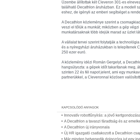
Üzembe állítottak két Cleveron 301-es elneve
található Decathlon áruházban. Ez a modell sz
eshez, de igényli az emberi segítséget a ren
A Decathlon közleménye szerint a csomagkiad
veszi el tőlük a munkát; miközben a gép végzi
munkatársaknak több idejük marad az üzlet lát
A vállalat tervei szerint folytatják a technoló
és a nyíregyházi áruházukban is telepítenek C
250 ezer euró.
A közlemény idézi Román Gergelyt, a Decathlo
hangsúlyozta: a gépek időt takarítanak meg, át
szinten 22 és fél napot jelent, ami egy munka
partnerükkel, a Cleveronnal közösen valósítot
Innovatív robotfűnyírás: a jövő kertgondozása
A Decathlon a tavaszi fáradtság és az emelk
A Decathlon új irányvonala
Új HR igazgató csatlakozott a Decathlon cs
Már minden hetvenedik dolgozóra jut egy ipa