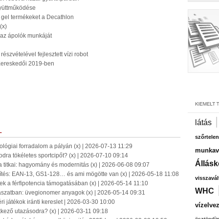
gyüttműködése
 gel termékeket a Decathlon
(x)
 az ápolók munkáját
észvételével fejlesztett vízi robot
 Kereskedői 2019-ben
látás
L
szőrtelen
hnológiai forradalom a pályán (x) | 2026-07-13 11:29
munkavá
dra tökéletes sportcipőt? (x) | 2026-07-10 09:14
Állásk
a titkai: hagyomány és modernitás (x) | 2026-06-08 09:07
tés: EAN-13, GS1-128… és ami mögötte van (x) | 2026-05-18 11:08
visszavál
k a férfipotencia támogatásában (x) | 2026-05-14 11:10
WHC
ászatban: üvegionomer anyagok (x) | 2026-05-14 09:31
ri játékok iránti kereslet | 2026-03-30 10:00
vízelve
etkező utazásodra? (x) | 2026-03-11 09:18