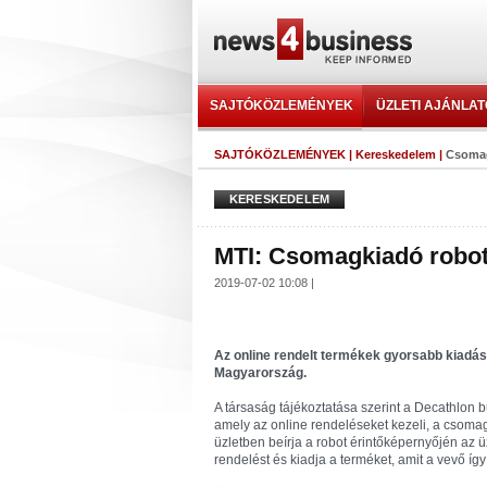
SAJTÓKÖZLEMÉNYEK
ÜZLETI AJÁNLA
SAJTÓKÖZLEMÉNYEK
|
Kereskedelem
|
Csomag
KERESKEDELEM
MTI: Csomagkiadó roboto
2019-07-02 10:08 |
Az online rendelt termékek gyorsabb kiadás
Magyarország.
A társaság tájékoztatása szerint a Decathlon 
amely az online rendeléseket kezeli, a csomag
üzletben beírja a robot érintőképernyőjén az 
rendelést és kiadja a terméket, amit a vevő így