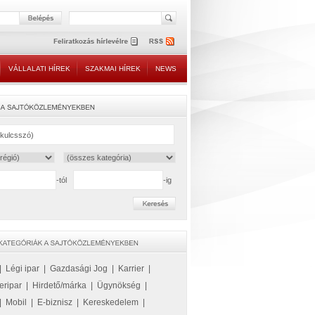
VÁLLALATI HÍREK
SZAKMAI HÍREK
NEWS
-tól
-ig
|
Légi ipar
|
Gazdasági Jog
|
Karrier
|
eripar
|
Hirdető/márka
|
Ügynökség
|
|
Mobil
|
E-biznisz
|
Kereskedelem
|