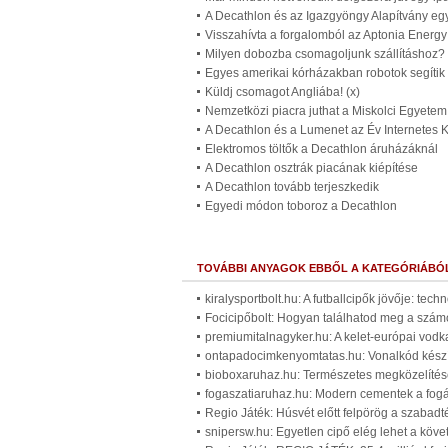
A Decathlon és az Igazgyöngy Alapítvány e
Visszahívta a forgalomból az Aptonia Energy
Milyen dobozba csomagoljunk szállításhoz? 
Egyes amerikai kórházakban robotok segítik
Küldj csomagot Angliába! (x)
Nemzetközi piacra juthat a Miskolci Egyetem r
A Decathlon és a Lumenet az Év Internetes
Elektromos töltők a Decathlon áruházáknál
A Decathlon osztrák piacának kiépítése
A Decathlon tovább terjeszkedik
Egyedi módon toboroz a Decathlon
TOVÁBBI ANYAGOK EBBŐL A KATEGÓRIÁBÓ
kiralysportbolt.hu: A futballcipők jövője: tec
Focicipőbolt: Hogyan találhatod meg a számo
premiumitalnagyker.hu: A kelet-európai vodk
ontapadocimkenyomtatas.hu: Vonalkód készí
bioboxaruhaz.hu: Természetes megközelítése
fogaszatiaruhaz.hu: Modern cementek a fog
Regio Játék: Húsvét előtt felpörög a szabadté
snipersw.hu: Egyetlen cipő elég lehet a köv