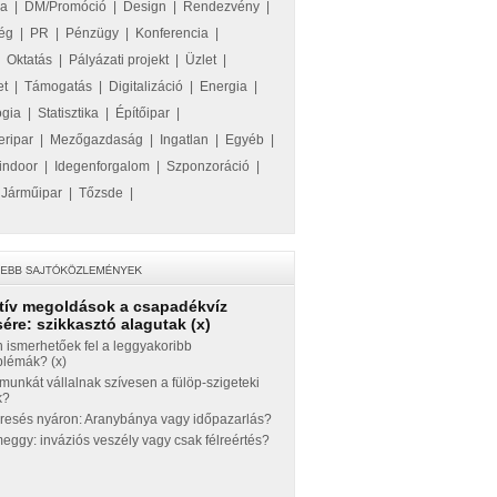
ka
|
DM/Promóció
|
Design
|
Rendezvény
|
ég
|
PR
|
Pénzügy
|
Konferencia
|
|
Oktatás
|
Pályázati projekt
|
Üzlet
|
et
|
Támogatás
|
Digitalizáció
|
Energia
|
ógia
|
Statisztika
|
Építőipar
|
eripar
|
Mezőgazdaság
|
Ingatlan
|
Egyéb
|
indoor
|
Idegenforgalom
|
Szponzoráció
|
|
Járműipar
|
Tőzsde
|
tív megoldások a csapadékvíz
ére: szikkasztó alagutak (x)
 ismerhetőek fel a leggyakoribb
blémák? (x)
munkát vállalnak szívesen a fülöp-szigeteki
k?
eresés nyáron: Aranybánya vagy időpazarlás?
ggy: inváziós veszély vagy csak félreértés?