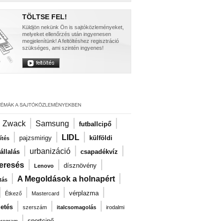
TÖLTSE FEL!
Küldjön nekünk Ön is sajtóközleményeket,
melyeket ellenőrzés után ingyenesen
megjelenítünk! A feltöltéshez regisztráció
szükséges, ami szintén ingyenes!
|
|
|
|
Zwack
Samsung
futballcipő
|
|
|
LIDL
pajzsmirigy
külföldi
ítés
|
|
|
urbanizáció
llalás
csapadékvíz
|
|
|
eresés
dísznövény
Lenovo
|
|
A Megoldások a holnapért
tás
|
|
|
|
vérplazma
Étkező
Mastercard
|
|
|
zetés
szerszám
italcsomagolás
irodalmi
|
sportcipő