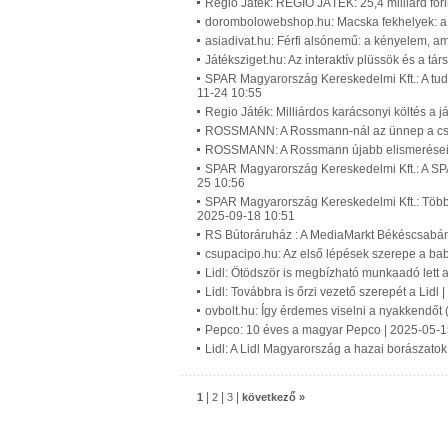
Regio Játék: REGIO JÁTÉK: 25,4 milliárd for
dorombolowebshop.hu: Macska fekhelyek: a c
asiadivat.hu: Férfi alsónemű: a kényelem, a
Játéksziget.hu: Az interaktív plüssök és a t
SPAR Magyarország Kereskedelmi Kft.: A tuda
11-24 10:55
Regio Játék: Milliárdos karácsonyi költés a 
ROSSMANN: A Rossmann-nál az ünnep a csal
ROSSMANN: A Rossmann újabb elismerései 
SPAR Magyarország Kereskedelmi Kft.: A SPA
25 10:56
SPAR Magyarország Kereskedelmi Kft.: Több m
2025-09-18 10:51
RS Bútoráruház : A MediaMarkt Békéscsabán 
csupacipo.hu: Az első lépések szerepe a bab
Lidl: Ötödször is megbízható munkaadó lett a
Lidl: Továbbra is őrzi vezető szerepét a Lidl
ovbolt.hu: Így érdemes viselni a nyakkendőt 
Pepco: 10 éves a magyar Pepco | 2025-05-1
Lidl: A Lidl Magyarország a hazai borászatok
|
|
|
1
2
3
következő »