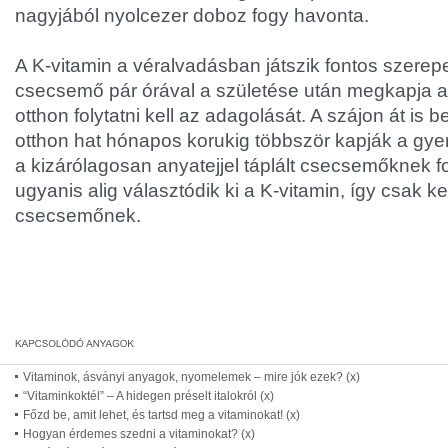
nagyjából nyolcezer doboz fogy havonta.
A K-vitamin a véralvadásban játszik fontos szerepe
csecsemő pár órával a születése után megkapja 
otthon folytatni kell az adagolását. A szájon át is
otthon hat hónapos korukig többször kapják a gye
a kizárólagosan anyatejjel táplált csecsemőknek f
ugyanis alig választódik ki a K-vitamin, így csak ke
csecsemőnek.
Vitaminok, ásványi anyagok, nyomelemek – mire jók ezek? (x)
“Vitaminkoktél” – A hidegen préselt italokról (x)
Főzd be, amit lehet, és tartsd meg a vitaminokat! (x)
Hogyan érdemes szedni a vitaminokat? (x)