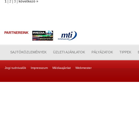
|
|
|
1
2
3
következő »
PARTNEREINK
SAJTÓKÖZLEMÉNYEK
ÜZLETI AJÁNLATOK
PÁLYÁZATOK
TIPPEK
Jogi tudnivalók
Impresszum
Médiaajánlat
Webmester