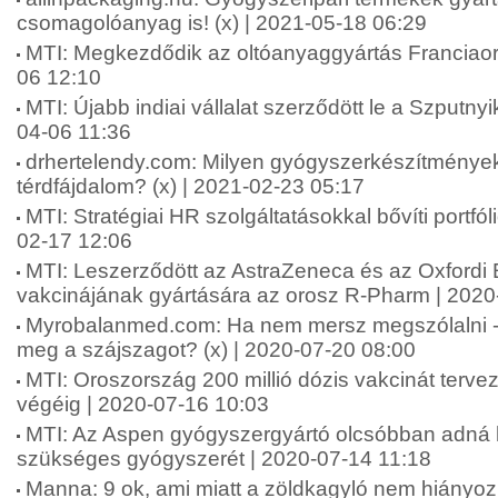
csomagolóanyag is! (x) | 2021-05-18 06:29
MTI: Megkezdődik az oltóanyaggyártás Franciao
06 12:10
MTI: Újabb indiai vállalat szerződött le a Szputny
04-06 11:36
drhertelendy.com: Milyen gyógyszerkészítmények
térdfájdalom? (x) | 2021-02-23 05:17
MTI: Stratégiai HR szolgáltatásokkal bővíti portfól
02-17 12:06
MTI: Leszerződött az AstraZeneca és az Oxfordi
vakcinájának gyártására az orosz R-Pharm | 2020
Myrobalanmed.com: Ha nem mersz megszólalni 
meg a szájszagot? (x) | 2020-07-20 08:00
MTI: Oroszország 200 millió dózis vakcinát tervez
végéig | 2020-07-16 10:03
MTI: Az Aspen gyógyszergyártó olcsóbban adná 
szükséges gyógyszerét | 2020-07-14 11:18
Manna: 9 ok, ami miatt a zöldkagyló nem hiányozha