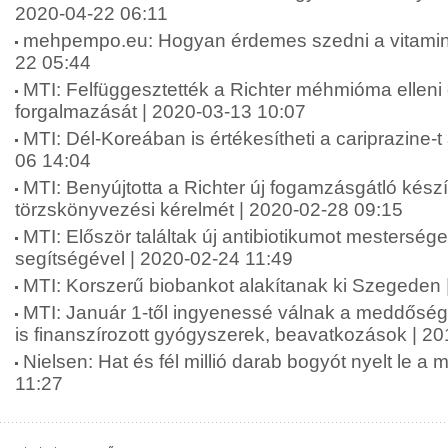
2020-04-22 06:11
mehpempo.eu: Hogyan érdemes szedni a vitamino
22 05:44
MTI: Felfüggesztették a Richter méhmióma ellen
forgalmazását | 2020-03-13 10:07
MTI: Dél-Koreában is értékesítheti a cariprazine-t
06 14:04
MTI: Benyújtotta a Richter új fogamzásgátló kés
törzskönyvezési kérelmét | 2020-02-28 09:15
MTI: Először találtak új antibiotikumot mesterséges
segítségével | 2020-02-24 11:49
MTI: Korszerű biobankot alakítanak ki Szegeden 
MTI: Január 1-től ingyenessé válnak a meddőség
is finanszírozott gyógyszerek, beavatkozások | 2
Nielsen: Hat és fél millió darab bogyót nyelt le a
11:27