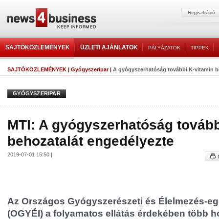
SAJTÓKÖZLEMÉNYEK
ÜZLETI AJÁNLATOK
PÁLYÁZATOK
TIPPEK
SAJTÓKÖZLEMÉNYEK
|
Gyógyszeripar
|
A gyógyszerhatóság további K-vitamin b
GYÓGYSZERIPAR
MTI: A gyógyszerhatóság tovább
behozatalát engedélyezte
2019-07-01 15:50 |
Az Országos Gyógyszerészeti és Élelmezés-eg
(OGYÉI) a folyamatos ellátás érdekében több 