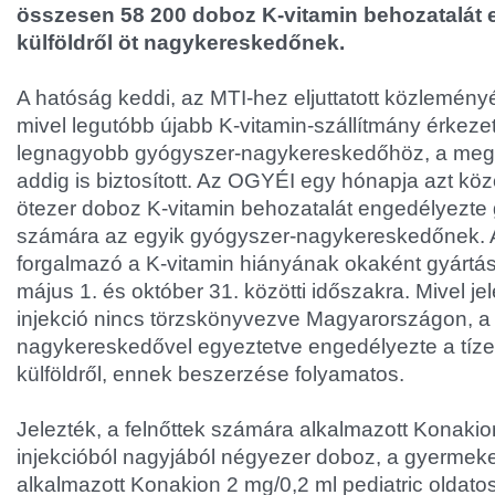
összesen 58 200 doboz K-vitamin behozatalát 
külföldről öt nagykereskedőnek.
A hatóság keddi, az MTI-hez eljuttatott közleményé
mivel legutóbb újabb K-vitamin-szállítmány érkezet
legnagyobb gyógyszer-nagykereskedőhöz, a meg
addig is biztosított. Az OGYÉI egy hónapja azt köz
ötezer doboz K-vitamin behozatalát engedélyezte 
számára az egyik gyógyszer-nagykereskedőnek. Ak
forgalmazó a K-vitamin hiányának okaként gyártási
május 1. és október 31. közötti időszakra. Mivel je
injekció nincs törzskönyvezve Magyarországon, 
nagykereskedővel egyeztetve engedélyezte a tízez
külföldről, ennek beszerzése folyamatos.
Jelezték, a felnőttek számára alkalmazott Konakio
injekcióból nagyjából négyezer doboz, a gyerme
alkalmazott Konakion 2 mg/0,2 ml pediatric oldatos