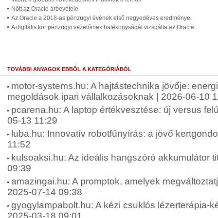
Nőtt az Oracle árbevétele
Az Oracle a 2018-as pénzügyi évének első negyedéves eredményei
A digitális kor pénzügyi vezetőinek hatékonyságát vizsgálta az Oracle
TOVÁBBI ANYAGOK EBBŐL A KATEGÓRIÁBÓL
motor-systems.hu: A hajtástechnika jövője: energ
megoldások ipari vállalkozásoknak | 2026-06-10 1
pcarena.hu: A laptop értékvesztése: új versus felúj
05-13 11:29
luba.hu: Innovatív robotfűnyírás: a jövő kertgond
11:52
kulsoaksi.hu: Az ideális hangszóró akkumulátor tit
09:39
amazingai.hu: A promptok, amelyek megváltoztatjá
2025-07-14 09:38
gyogylampabolt.hu: A kézi csuklós lézerterápia-ké
2025-03-18 09:01