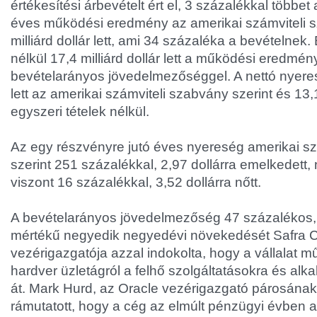
értékesítési árbevételt ért el, 3 százalékkal többet
éves működési eredmény az amerikai számviteli s
milliárd dollár lett, ami 34 százaléka a bevételnek.
nélkül 17,4 milliárd dollár lett a működési eredmé
bevételarányos jövedelmezőséggel. A nettó nyeresé
lett az amerikai számviteli szabvány szerint és 13,1
egyszeri tételek nélkül.
Az egy részvényre jutó éves nyereség amerikai s
szerint 251 százalékkal, 2,97 dollárra emelkedet
viszont 16 százalékkal, 3,52 dollárra nőtt.
A bevételarányos jövedelmezőség 47 százalékos,
mértékű negyedik negyedévi növekedését Safra Ca
vezérigazgatója azzal indokolta, hogy a vállalat m
hardver üzletágról a felhő szolgáltatásokra és al
át. Mark Hurd, az Oracle vezérigazgató párosának
rámutatott, hogy a cég az elmúlt pénzügyi évben a 