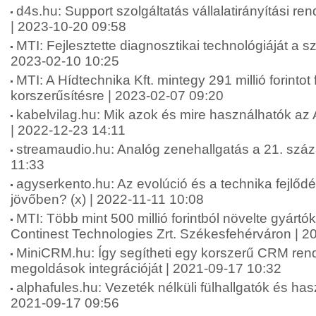
d4s.hu: Support szolgáltatás vállalatirányítási re
| 2023-10-20 09:58
MTI: Fejlesztette diagnosztikai technológiáját a sz
2023-02-10 10:25
MTI: A Hídtechnika Kft. mintegy 291 millió forintot 
korszerűsítésre | 2023-02-07 09:20
kabelvilag.hu: Mik azok és mire használhatók az
| 2022-12-23 14:11
streamaudio.hu: Analóg zenehallgatás a 21. szá
11:33
agyserkento.hu: Az evolúció és a technika fejlődé
jövőben? (x) | 2022-11-11 10:08
MTI: Több mint 500 millió forintból növelte gyártó
Continest Technologies Zrt. Székesfehérváron | 2
MiniCRM.hu: Így segítheti egy korszerű CRM rends
megoldások integrációját | 2021-09-17 10:32
alphafules.hu: Vezeték nélküli fülhallgatók és has
2021-09-17 09:56