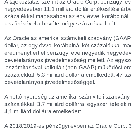
A tájékoztatás szerint az Oracle Corp. pénzügyi é
negyedévében 11,1 milliárd dollár értékesítési árbev
százalékkal magasabbat az egy évvel korábbinál.
kiszűrésével a bevétel négy százalékkal nőtt.
Az Oracle az amerikai számviteli szabvány (GAAP) 
dollár, az egy évvel korábbinál két százalékkal 
eredményt ért el pénzügyi éve negyedik negyedé
bevételarányos jövedelmezőség mellett. Az egysze
leszámításával kalkulált (non-GAAP) működési e
százalékkal, 5,3 milliárd dollárra emelkedett, 47 s
bevételarányos jövedelmezőséggel.
A nettó nyereség az amerikai számviteli szabvány 
százalékkal, 3,7 milliárd dollárra, egyszeri tételek 
4,1 milliárd dollárra emelkedett.
A 2018/2019-es pénzügyi évben az Oracle Corp. 39,