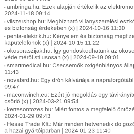
ambringa.hu: Ezek alapján értékelik az elektromos
2024-11-18 09:14
vilszershop.hu: Megbízható villanyszerelési esz
és biztonság érdekében (x) | 2024-10-16 11:30
penta-elektrik.hu: Kényelem és biztonság megfiz
kaputelefonok (x) | 2024-10-15 11:22
okosoraszijak.hu: Így gondoskodhatunk az okos
védelméről stílusosan (x) | 2024-09-19 09:01
smartmedical.hu: Csecsemők oxigénhiányos állap
11:43
novabird.hu: Egy drón kálváriája a napraforgótáb
09:47
maconwinch.eu: Ezért jó megoldás egy távirányít
csörlő (x) | 2024-03-21 09:54
kertesontozes.hu: Miért fontos a megfelelő öntözé
2024-01-29 09:43
Hesse Trade Kft.: Már minden hetvenedik dolgozór
a hazai gyártóiparban | 2024-01-23 11:40