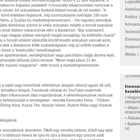
el üdülünk tovább Horvátországban: itthon 4,12 éjre foglalunk, a
Logiszti
 Szallas.hu foglalási adataiból. A hosszabb kikapcsolódás nemcsak a
Felelőss
 növeli: 64 százalékkal fizetünk többet horvát úti cél esetén. "A
forint értékben foglalunk, míg szomszédaink riviéráján 180 ezer
Kultúra
tes Nóra, a Szallas.hu marketingmenedzsere. - Ha napokra lebontjuk,
Környez
ábbi felmérése szerint ár-érték arányban inkább a horvát nyaralást
n jóval többen vakációznak idén a Balatonon. "Bár számszerű
Technol
l egy magyar jobban elengedi magát anyagilag, ha külföldön nyaral"
Élelmisz
 a horvát üdülést választók között kisebb arányban vannak azok,
t akik a Balatonon töltik szabadságukat: míg az előbbi esetben a
Outdoor/
élnek a "bekészítés" lehetőségével.
Média
me apartmanban, vendégházban vagy panzióban hajtja álomra fejét,
lmasabb időszak július közepe. "Itthon majd július 21-én,
bb nyaraló magyarral" - tette hozzá a marketingmenedzser.
 a saját vagy ismerősök véleménye alapján választ ugyan úti célt,
Innova
t tematikus blogok, Facebook-oldalak és YouTube-csatornák
kezelés
ottan influencerek által inspirálódnak. A véleményvezérek nemcsak
Hogyan
s befolyásolják a vendégeket - mondta Keresztes Nóra. - Többen
látáspro
 Ördög Nóra, Kasza Tibi, Vasvári Vivien, Rubint Réka vagy Viszkok
Milyen 
dolgozó
Állásk
látogatunk
Babérme
(x)
 visszatérünk strandolni. Ötből egy vendég kétszer, tízből egy akár
s többször keresi fel újra és újra a Balatont egy szezon alatt.