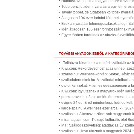
Hűtőtáskával hódít a magyar a horvát riviérá
Több pénz jut idén nyaralásra egy felmérés s
Tavaly többet, de tudatosan költöttek nyaral
Átlagosan 194 ezer forintot költenek nyaral
Ezek a nyaralási fotómegosztások a legirrit
Idén átlagosan 165 ezer forintot szánnak ny
Egyre többen fordulnak az utazásközvetítők
TOVÁBBI ANYAGOK EBBŐL A KATEGÓRIÁBÓ
: Teltházra készülnek a reptéri szállodák az
Kiwi.com: Rekordévet hozhat az ünnepi sze
szallas.hu: Wellness-körkép: Siófok, Hévíz és
szallodatermekek.hu: A szállodai minibárban 
otp-birkenhof.at: Fitten és egészségesen a t
Kiwi.com: Így utaznak a magyarok idén kará
premiotravel.hu: 3 ok, amiért érdemes elutaz
evignet24.eu: Erről mindenképp tudnod kell, 
karos-spa.hu: A wellness ezer arca (x) | 202
szallas.hu: A tavaszi szünet sok magyarnak ü
miramagazin.com: Pezsgő kulturális élet Bud
MTI: Szállodaszövetség: átadták az Év száll
szallas.hu: Hova utaznak a magyarok 2024-