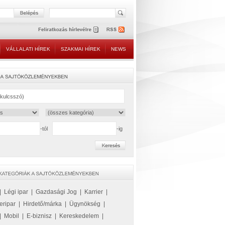
VÁLLALATI HÍREK
SZAKMAI HÍREK
NEWS
-tól
-ig
|
Légi ipar
|
Gazdasági Jog
|
Karrier
|
eripar
|
Hirdető/márka
|
Ügynökség
|
|
Mobil
|
E-biznisz
|
Kereskedelem
|