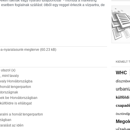
yéken laknak vagy nyaraló tulajdonosai" - mondta a marketing
setben foglalnak szállást: ötből egy reggel érkezik a vízpartra, de
k-a-nyaralasunk-megterve
(60.23 kB)
utazol (x)
WHC
 mint tavaly
dísznöv
valy Horvátországba
a horvát tengerparton
urbani
átországnak
külföld
tnek be Horvátországban
ülföldre is ellátogat
csapadé
ösztöndíj
ralni a horvát tengerparton
szágban
Megol
aralást az idén
vízelv