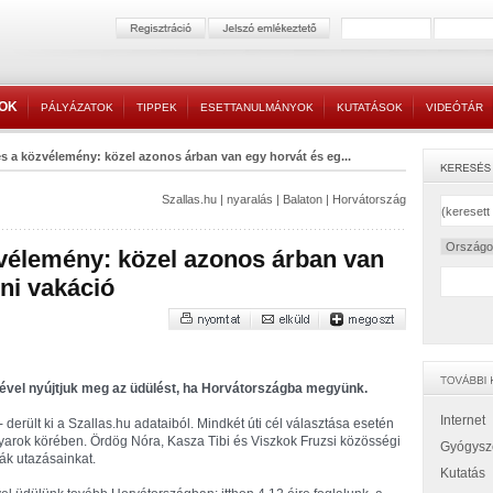
TOK
PÁLYÁZATOK
TIPPEK
ESETTANULMÁNYOK
KUTATÁSOK
VIDEÓTÁR
s a közvélemény: közel azonos árban van egy horvát és eg...
Szallas.hu
|
nyaralás
|
Balaton
|
Horvátország
zvélemény: közel azonos árban van
ni vakáció
lével nyújtjuk meg az üdülést, ha Horvátországba megyünk.
Internet
- derült ki a Szallas.hu adataiból. Mindkét úti cél választása esetén
arok körében. Ördög Nóra, Kasza Tibi és Viszkok Fruzsi közösségi
Gyógysz
ják utazásainkat.
Kutatás