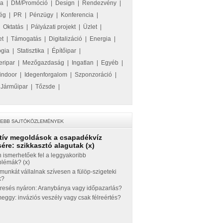
ka
|
DM/Promóció
|
Design
|
Rendezvény
|
ég
|
PR
|
Pénzügy
|
Konferencia
|
|
Oktatás
|
Pályázati projekt
|
Üzlet
|
et
|
Támogatás
|
Digitalizáció
|
Energia
|
ógia
|
Statisztika
|
Építőipar
|
eripar
|
Mezőgazdaság
|
Ingatlan
|
Egyéb
|
indoor
|
Idegenforgalom
|
Szponzoráció
|
|
Járműipar
|
Tőzsde
|
tív megoldások a csapadékvíz
ére: szikkasztó alagutak (x)
 ismerhetőek fel a leggyakoribb
blémák? (x)
munkát vállalnak szívesen a fülöp-szigeteki
k?
eresés nyáron: Aranybánya vagy időpazarlás?
ggy: inváziós veszély vagy csak félreértés?