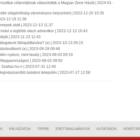
isztikai célpontjának választották a Magyar Zene Házát | 2024-01-
elvidék világörökség-várományos helyszíneit | 2023-12-20 10:35
23-12-19 11:38
nnepek alatt | 2023-12-13 11:37
indul a legtöbb utazó adventkor | 2023-12-13 10:43
atóját | 2023-11-23 11:43
látogatunk Bélapátfalvára? (x) | 2023-10-13 09:15
iztosításról (x) | 2023-09-28 09:48
idén nyáron, mint tavaly | 2023-08-03 09:19
us Magyarországon | 2023-08-02 09:00
 a Szallas.hu-n | 2023-07-31 12:40
a legnépszerűbb balatoni település | 2023-07-27 12:58
OK
PÁLYÁZATOK
TIPPEK
ESETTANULMÁNYOK
KUTATÁSOK
VIDEÓTÁ