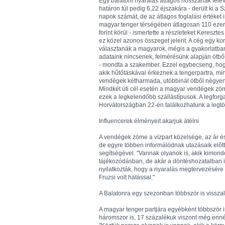
Egy balatoni nyaralás átlagos hosszának felév
határon túl pedig 6,22 éjszakára - derült ki a
napok számát, de az átlagos foglalási értéket is
magyar tenger térségében átlagosan 110 ezer 
forint körül - ismertette a részleteket Keresz
ez közel azonos összeget jelent. A cég egy kor
választanák a magyarok, mégis a gyakorlatba
adataink nincsenek, felmérésünk alapján ötbő
- mondta a szakember. Ezzel egybecseng, hogy
akik hűtőtáskával érkeznek a tengerpartra, min
vendégek kétharmada, utóbbinál ötből négyen 
Mindkét úti cél esetén a magyar vendégek zö
ezek a legkelendőbb szállástípusok. A legforga
Horvátországban 22-én találkozhatunk a legtö
Influencerek élményeit akarjuk átélni
A vendégek zöme a vízpart közelsége, az ár és
de egyre többen informálódnak utazásaik előt
segítségével. "Vannak olyanok is, akik kimond
tájékozódásban, de akár a döntéshozatalban i
nyilatkozták, hogy a nyaralás megtervezésére
Fruzsi volt hatással."
A Balatonra egy szezonban többször is vissza
A magyar tenger partjára egyébként többször is
háromszor is, 17 százalékuk viszont még ennél i