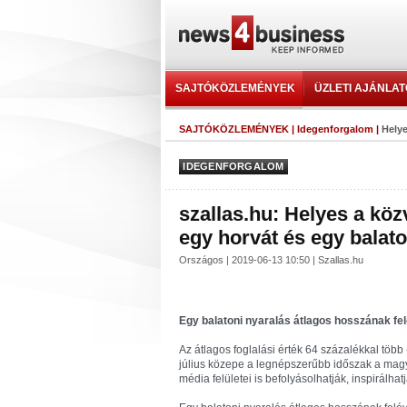
SAJTÓKÖZLEMÉNYEK
ÜZLETI AJÁNLA
SAJTÓKÖZLEMÉNYEK
|
Idegenforgalom
|
Helye
IDEGENFORGALOM
szallas.hu: Helyes a kö
egy horvát és egy balato
Országos | 2019-06-13 10:50 | Szallas.hu
Egy balatoni nyaralás átlagos hosszának fe
Az átlagos foglalási érték 64 százalékkal több 
július közepe a legnépszerűbb időszak a magy
média felületei is befolyásolhatják, inspirálhat