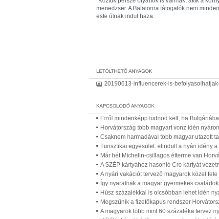
"Köztük persze olyanok is vannak, akik a körn
menedzser. A Balatonra látogatók nem minden e
este útnak indul haza.
20190613-influencerek-is-befolyasolhatja
Erről mindenképp tudnod kell, ha Bulgáriába 
Horvátország több magyart vonz idén nyáron,
Csaknem harmadával több magyar utazott ta
Turisztikai egyesület: elindult a nyári idény 
Már hét Michelin-csillagos étterme van Horv
A SZÉP kártyához hasonló Cro kártyát veze
A nyári vakációt tervező magyarok közel fele k
Így nyaralnak a magyar gyermekes családok
Húsz százalékkal is olcsóbban lehet idén nya
Megszűnik a fizetőkapus rendszer Horvátor
A magyarok több mint 60 százaléka tervez ny