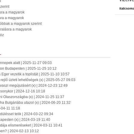
n
zerint
italcsom
ásra a magyarok
ásra a magyarok
álóbbak a magyarok szerint
aralásra a magyarok
höz
L
 ünnepek alatt | 2025-11-27 09:03
zon Budapesten | 2025-11-25 10:12
 Eger vezetik a toplistát | 2025-11-10 10:57
rejlő üzleti lehetőségek (x) | 2025-05-27 09:03
avaszi megújulásért (x) | 2024-12-23 12:49
csonykor | 2024-12-16 10:18
ni Olaszországba (x) | 2024-11-25 11:37
ha Bulgáriába utazol (x) | 2024-06-20 11:32
4-04-11 11:18
düléssel telik | 2024-03-22 09:34
apesten (x) | 2024-03-19 11:40
odája elismeréseket | 2024-03-11 10:41
ben? | 2024-02-13 10:12