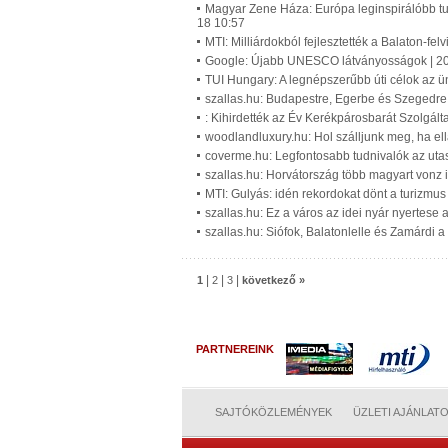
Magyar Zene Háza: Európa leginspirálóbb tur
18 10:57
MTI: Milliárdokból fejlesztették a Balaton-f
Google: Újabb UNESCO látványosságok | 20
TUI Hungary: A legnépszerűbb úti célok az ü
szallas.hu: Budapestre, Egerbe és Szegedre 
: Kihirdették az Év Kerékpárosbarát Szolgált
woodlandluxury.hu: Hol szálljunk meg, ha el
coverme.hu: Legfontosabb tudnivalók az utasb
szallas.hu: Horvátország több magyart vonz 
MTI: Gulyás: idén rekordokat dönt a turizm
szallas.hu: Ez a város az idei nyár nyertese
szallas.hu: Siófok, Balatonlelle és Zamárdi 
|
|
|
1
2
3
következő »
PARTNEREINK
SAJTÓKÖZLEMÉNYEK
ÜZLETI AJÁNLAT