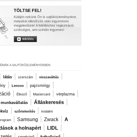
TÖLTSE FEL!
Küldjön nekünk Ön is sajtóközleményeket,
melyeket ellenőrzés után ingyenesen
megjelenítünk! A feltöltéshez regisztráció
szükséges, ami szintén ingyenes!
|
|
|
|
látás
szerszám
visszaváltás
|
|
|
ény
pajzsmirigy
Lenovo
|
|
|
|
záció
vérplazma
Étkező
Mastercard
|
|
Álláskeresés
i munkavállalás
|
|
kvíz
szőrtelenítés
irodalmi
|
|
|
Samsung
Zwack
A
program
|
|
dások a holnapért
LIDL
|
|
|
ezetés
sportcipő
futballcipő