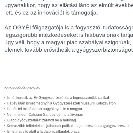
ugyanakkor, hogy az ellátási lánc az elmúlt évek
lett, és ez az innovációt is támogatja.
Az OGYÉI főigazgatója is a fogyasztói tudatosságot
legszigorúbb intézkedéseket is hiábavalónak tartj
úgy véli, hogy a magyar piac szabályai szigorúak, 
elemek tovább erősíthetik a gyógyszerbiztonságot -
Ismét keresik az Év Gyógyszerészét és a legnépszerűbb patikát
Hat év után ismét megnyílt a Gyógyszerészeti Múzeum Kolozsváron
Hat és fél millió darab bogyót nyelt le a magyar
Nem minden Calcium-Sandoz-t érinti a kivonás
Újabb gyógyszertárat záratott be a hatóság
Kedvezőbb feltételekkel juthatnak patikai tulajdonrészhez a gyógyszerészek
Ismét nagyító alatt a fájdalomcsillapítók piaca