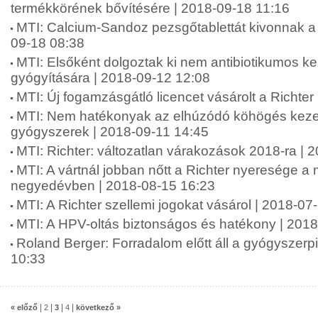
termékkörének bővítésére | 2018-09-18 11:16
MTI: Calcium-Sandoz pezsgőtablettát kivonnak a 
09-18 08:38
MTI: Elsőként dolgoztak ki nem antibiotikumos ke
gyógyítására | 2018-09-12 12:08
MTI: Új fogamzásgátló licencet vásárolt a Richter
MTI: Nem hatékonyak az elhúzódó köhögés keze
gyógyszerek | 2018-09-11 14:45
MTI: Richter: változatlan várakozások 2018-ra | 
MTI: A vártnál jobban nőtt a Richter nyeresége a
negyedévben | 2018-08-15 16:23
MTI: A Richter szellemi jogokat vásárol | 2018-07
MTI: A HPV-oltás biztonságos és hatékony | 201
Roland Berger: Forradalom előtt áll a gyógyszerp
10:33
|
|
|
|
« előző
2
3
4
következő »