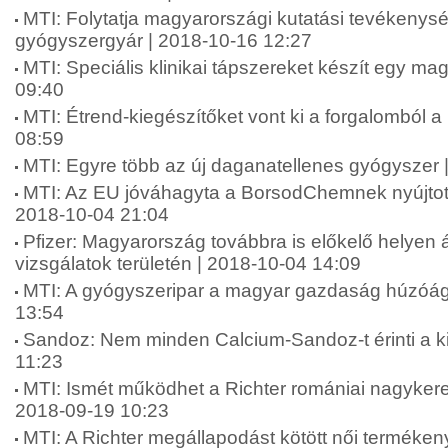
MTI: Folytatja magyarországi kutatási tevékenysé
gyógyszergyár | 2018-10-16 12:27
MTI: Speciális klinikai tápszereket készít egy ma
09:40
MTI: Étrend-kiegészítőket vont ki a forgalomból a
08:59
MTI: Egyre több az új daganatellenes gyógyszer 
MTI: Az EU jóváhagyta a BorsodChemnek nyújtott
2018-10-04 21:04
Pfizer: Magyarország továbbra is előkelő helyen áll
vizsgálatok területén | 2018-10-04 14:09
MTI: A gyógyszeripar a magyar gazdaság húzóág
13:54
Sandoz: Nem minden Calcium-Sandoz-t érinti a k
11:23
MTI: Ismét működhet a Richter romániai nagykeres
2018-09-19 10:23
MTI: A Richter megállapodást kötött női terméken