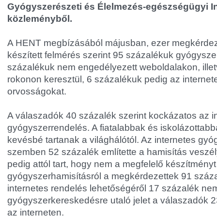
Gyógyszerészeti és Élelmezés-egészségügyi In
közleményből.
A HENT megbízásából májusban, ezer megkérdeze
készített felmérés szerint 95 százalékuk gyógyszer
százalékuk nem engedélyezett weboldalakon, ille
rokonon keresztül, 6 százalékuk pedig az internet
orvosságokat.
A válaszadók 40 százalék szerint kockázatos az i
gyógyszerrendelés. A fiatalabbak és iskolázottabb
kevésbé tartanak a világhálótól. Az internetes gy
szemben 52 százalék említette a hamisítás veszél
pedig attól tart, hogy nem a megfelelő készítményt
gyógyszerhamisításról a megkérdezettek 91 százal
internetes rendelés lehetőségéről 17 százalék nem i
gyógyszerkereskedésre utaló jelet a válaszadók 2
az interneten.