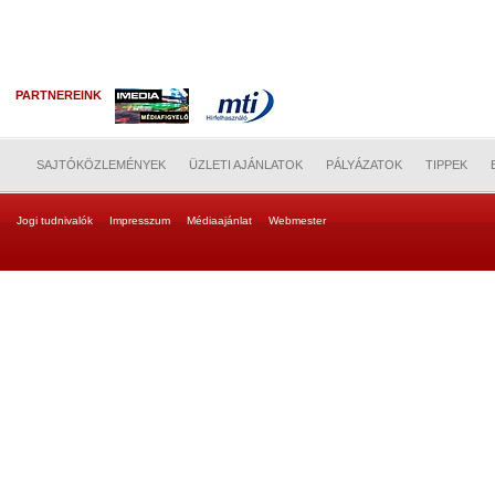
PARTNEREINK
SAJTÓKÖZLEMÉNYEK
ÜZLETI AJÁNLATOK
PÁLYÁZATOK
TIPPEK
Jogi tudnivalók
Impresszum
Médiaajánlat
Webmester