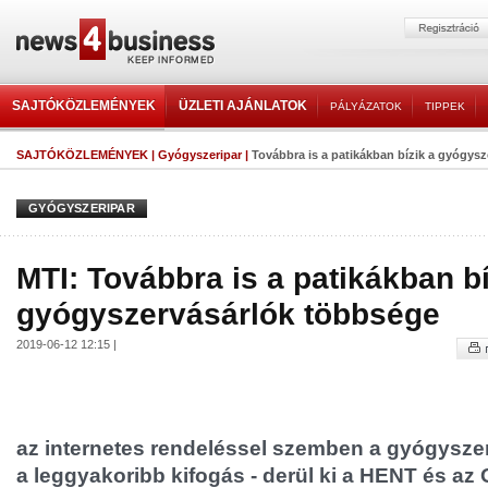
SAJTÓKÖZLEMÉNYEK
ÜZLETI AJÁNLATOK
PÁLYÁZATOK
TIPPEK
SAJTÓKÖZLEMÉNYEK
|
Gyógyszeripar
|
Továbbra is a patikákban bízik a gyógys
GYÓGYSZERIPAR
MTI: Továbbra is a patikákban bí
gyógyszervásárlók többsége
2019-06-12 12:15 |
az internetes rendeléssel szemben a gyógysze
a leggyakoribb kifogás - derül ki a HENT és az