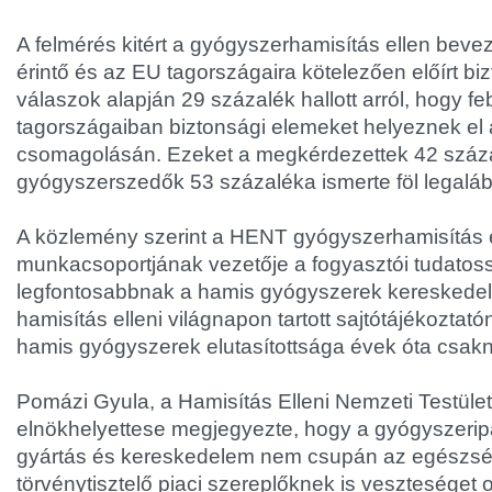
A felmérés kitért a gyógyszerhamisítás ellen beve
érintő és az EU tagországaira kötelezően előírt bi
válaszok alapján 29 százalék hallott arról, hogy f
tagországaiban biztonsági elemeket helyeznek el
csomagolásán. Ezeket a megkérdezettek 42 száza
gyógyszerszedők 53 százaléka ismerte föl legalá
A közlemény szerint a HENT gyógyszerhamisítás e
munkacsoportjának vezetője a fogyasztói tudatossá
legfontosabbnak a hamis gyógyszerek kereskedelme
hamisítás elleni világnapon tartott sajtótájékoztat
hamis gyógyszerek elutasítottsága évek óta csakn
Pomázi Gyula, a Hamisítás Elleni Nemzeti Testüle
elnökhelyettese megjegyezte, hogy a gyógyszeripar
gyártás és kereskedelem nem csupán az egészsége
törvénytisztelő piaci szereplőknek is veszteséget 