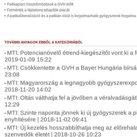
Patikapiaci összefonódások a GVH előtt
Felmérték a fájdalomcsillapítók piacát
A patikaliberalizáció és a patikán kívül is forgalmazható gyógyszerek forgalma
TOVÁBBI ANYAGOK EBBŐL A KATEGÓRIÁBÓL
MTI: Potencianövelő étrend-kiegészítőt vont ki a 
2019-01-09 15:22
MTI: Csökkentette a GVH a Bayer Hungária bírsá
23:08
MTI: Magyarország a legnagyobb gyógyszerexport
2018-11-20 14:02
MTI: Oltás válthatja fel a jövőben a véralvadásgát
12:29
MTI: Szinte naponta jönnek ki új gyógyszerek a 
enyhítésére | 2018-11-02 09:41
MTI: Új kezelés hosszabbíthatja meg az előrehal
szenvedők életét | 2018-10-26 10:23