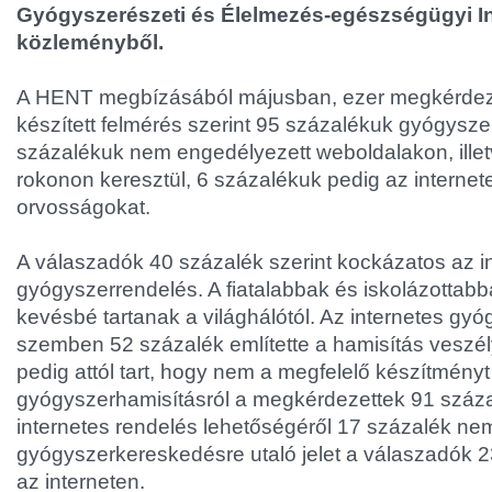
Gyógyszerészeti és Élelmezés-egészségügyi In
közleményből.
A HENT megbízásából májusban, ezer megkérdeze
készített felmérés szerint 95 százalékuk gyógyszer
százalékuk nem engedélyezett weboldalakon, ille
rokonon keresztül, 6 százalékuk pedig az internet
orvosságokat.
A válaszadók 40 százalék szerint kockázatos az i
gyógyszerrendelés. A fiatalabbak és iskolázottabb
kevésbé tartanak a világhálótól. Az internetes gy
szemben 52 százalék említette a hamisítás veszél
pedig attól tart, hogy nem a megfelelő készítményt
gyógyszerhamisításról a megkérdezettek 91 százal
internetes rendelés lehetőségéről 17 százalék nem i
gyógyszerkereskedésre utaló jelet a válaszadók 2
az interneten.