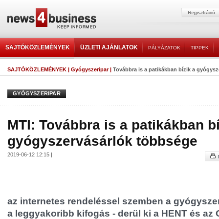
SAJTÓKÖZLEMÉNYEK
ÜZLETI AJÁNLATOK
PÁLYÁZATOK
TIPPEK
SAJTÓKÖZLEMÉNYEK
|
Gyógyszeripar
|
Továbbra is a patikákban bízik a gyógys
GYÓGYSZERIPAR
MTI: Továbbra is a patikákban bí
gyógyszervásárlók többsége
2019-06-12 12:15 |
az internetes rendeléssel szemben a gyógysze
a leggyakoribb kifogás - derül ki a HENT és az