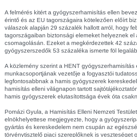
A felmérés kitért a gyógyszerhamisítás ellen beve
érintő és az EU tagországaira kötelezően előírt bi
válaszok alapján 29 százalék hallott arról, hogy f
tagországaiban biztonsági elemeket helyeznek el
csomagolásán. Ezeket a megkérdezettek 42 száza
gyógyszerszedők 53 százaléka ismerte föl legalá
A közlemény szerint a HENT gyógyszerhamisítás e
munkacsoportjának vezetője a fogyasztói tudatossá
legfontosabbnak a hamis gyógyszerek kereskedelme
hamisítás elleni világnapon tartott sajtótájékoztat
hamis gyógyszerek elutasítottsága évek óta csakn
Pomázi Gyula, a Hamisítás Elleni Nemzeti Testüle
elnökhelyettese megjegyezte, hogy a gyógyszeripar
gyártás és kereskedelem nem csupán az egészsége
törvénytisztelő piaci szereplőknek is veszteséget 