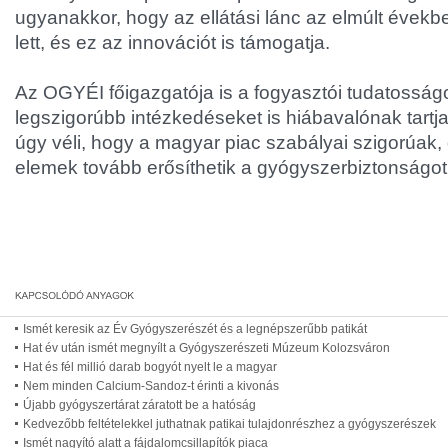
ugyanakkor, hogy az ellátási lánc az elmúlt évek
lett, és ez az innovációt is támogatja.
Az OGYÉI főigazgatója is a fogyasztói tudatosságot
legszigorúbb intézkedéseket is hiábavalónak tartj
úgy véli, hogy a magyar piac szabályai szigorúak, 
elemek tovább erősíthetik a gyógyszerbiztonságot -
Ismét keresik az Év Gyógyszerészét és a legnépszerűbb patikát
Hat év után ismét megnyílt a Gyógyszerészeti Múzeum Kolozsváron
Hat és fél millió darab bogyót nyelt le a magyar
Nem minden Calcium-Sandoz-t érinti a kivonás
Újabb gyógyszertárat záratott be a hatóság
Kedvezőbb feltételekkel juthatnak patikai tulajdonrészhez a gyógyszerészek
Ismét nagyító alatt a fájdalomcsillapítók piaca