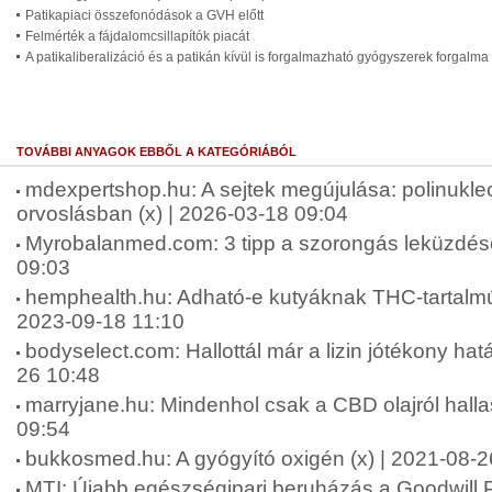
Patikapiaci összefonódások a GVH előtt
Felmérték a fájdalomcsillapítók piacát
A patikaliberalizáció és a patikán kívül is forgalmazható gyógyszerek forgalma
TOVÁBBI ANYAGOK EBBŐL A KATEGÓRIÁBÓL
mdexpertshop.hu: A sejtek megújulása: polinukleo
orvoslásban (x) | 2026-03-18 09:04
Myrobalanmed.com: 3 tipp a szorongás leküzdésé
09:03
hemphealth.hu: Adható-e kutyáknak THC-tartalmú 
2023-09-18 11:10
bodyselect.com: Hallottál már a lizin jótékony hatá
26 10:48
marryjane.hu: Mindenhol csak a CBD olajról halla
09:54
bukkosmed.hu: A gyógyító oxigén (x) | 2021-08-2
MTI: Újabb egészségipari beruházás a Goodwill P