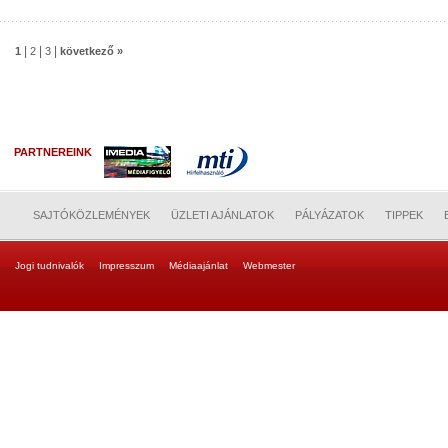
|
|
|
1
2
3
következő »
PARTNEREINK
SAJTÓKÖZLEMÉNYEK
ÜZLETI AJÁNLATOK
PÁLYÁZATOK
TIPPEK
Jogi tudnivalók
Impresszum
Médiaajánlat
Webmester