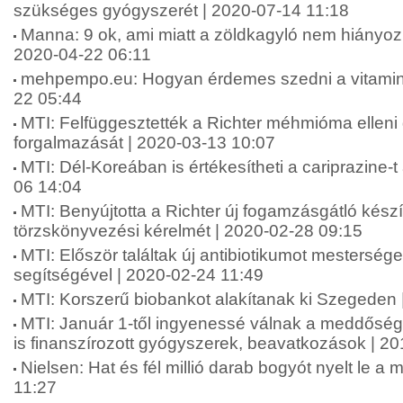
szükséges gyógyszerét | 2020-07-14 11:18
Manna: 9 ok, ami miatt a zöldkagyló nem hiányozha
2020-04-22 06:11
mehpempo.eu: Hogyan érdemes szedni a vitamino
22 05:44
MTI: Felfüggesztették a Richter méhmióma ellen
forgalmazását | 2020-03-13 10:07
MTI: Dél-Koreában is értékesítheti a cariprazine-t
06 14:04
MTI: Benyújtotta a Richter új fogamzásgátló kés
törzskönyvezési kérelmét | 2020-02-28 09:15
MTI: Először találtak új antibiotikumot mesterséges
segítségével | 2020-02-24 11:49
MTI: Korszerű biobankot alakítanak ki Szegeden 
MTI: Január 1-től ingyenessé válnak a meddőség
is finanszírozott gyógyszerek, beavatkozások | 2
Nielsen: Hat és fél millió darab bogyót nyelt le a
11:27