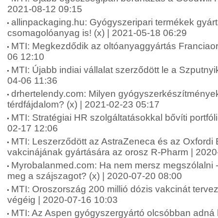
2021-08-12 09:15
allinpackaging.hu: Gyógyszeripari termékek gyárt
csomagolóanyag is! (x) | 2021-05-18 06:29
MTI: Megkezdődik az oltóanyaggyártás Franciao
06 12:10
MTI: Újabb indiai vállalat szerződött le a Szputny
04-06 11:36
drhertelendy.com: Milyen gyógyszerkészítmények
térdfájdalom? (x) | 2021-02-23 05:17
MTI: Stratégiai HR szolgáltatásokkal bővíti portfól
02-17 12:06
MTI: Leszerződött az AstraZeneca és az Oxfordi
vakcinájának gyártására az orosz R-Pharm | 2020
Myrobalanmed.com: Ha nem mersz megszólalni 
meg a szájszagot? (x) | 2020-07-20 08:00
MTI: Oroszország 200 millió dózis vakcinát tervez
végéig | 2020-07-16 10:03
MTI: Az Aspen gyógyszergyártó olcsóbban adná 