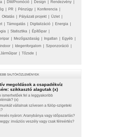
ka
|
DM/Promóció
|
Design
|
Rendezvény
|
ég
|
PR
|
Pénzügy
|
Konferencia
|
|
Oktatás
|
Pályázati projekt
|
Üzlet
|
et
|
Támogatás
|
Digitalizáció
|
Energia
|
ógia
|
Statisztika
|
Építőipar
|
eripar
|
Mezőgazdaság
|
Ingatlan
|
Egyéb
|
indoor
|
Idegenforgalom
|
Szponzoráció
|
|
Járműipar
|
Tőzsde
|
tív megoldások a csapadékvíz
ére: szikkasztó alagutak (x)
 ismerhetőek fel a leggyakoribb
blémák? (x)
munkát vállalnak szívesen a fülöp-szigeteki
k?
eresés nyáron: Aranybánya vagy időpazarlás?
ggy: inváziós veszély vagy csak félreértés?