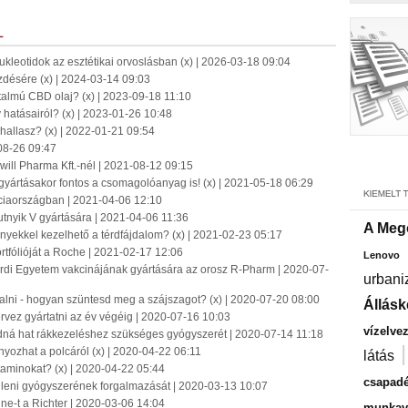
L
kleotidok az esztétikai orvoslásban (x) | 2026-03-18 09:04
désére (x) | 2024-03-14 09:03
almú CBD olaj? (x) | 2023-09-18 11:10
y hatásairól? (x) | 2023-01-26 10:48
hallasz? (x) | 2022-01-21 09:54
08-26 09:47
ill Pharma Kft.-nél | 2021-08-12 09:15
gyártásakor fontos a csomagolóanyag is! (x) | 2021-05-18 06:29
ciaországban | 2021-04-06 12:10
putnyik V gyártására | 2021-04-06 11:36
A Meg
yekkel kezelhető a térdfájdalom? (x) | 2021-02-23 05:17
ortfólióját a Roche | 2021-02-17 12:06
Lenovo
ordi Egyetem vakcinájának gyártására az orosz R-Pharm | 2020-07-
urbani
i - hogyan szüntesd meg a szájszagot? (x) | 2020-07-20 08:00
Állásk
ervez gyártatni az év végéig | 2020-07-16 10:03
vízelve
dná hat rákkezeléshez szükséges gyógyszerét | 2020-07-14 11:18
nyozhat a polcáról (x) | 2020-04-22 06:11
látás
minokat? (x) | 2020-04-22 05:44
csapadé
lleni gyógyszerének forgalmazását | 2020-03-13 10:07
ine-t a Richter | 2020-03-06 14:04
munkavá