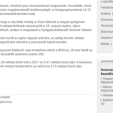
Logiszti
vüléssel, növekvő piaci részesedéssel magyarázta. Hozzátette, mivel
Felelőss
yszer-nagykereskedői tevékenységét, a Hungaropharmának 10-15
Kultúra
gnövekedett kereslet miatt.
Környez
, hogy a cég élete mindig is híven tükrözte a magyar gyógyszer-
Technol
vállalat története visszanyúlik a 19. század elejére, újkori
thető, amikor is megalakult a Gyógyáruértékesítő Nemzeti Vállalat.
Élelmisz
Outdoor/
zást hozott az egész ágazat számára, az addig elosztó vállalat
gszűnése ellenére is piacvezető tudott maradni.
Média
zert értékesít, napi rendelései elérik a 9500-at, 18 ezer feletti az
 beszállítói partnerei száma 350.
 milliárd forint volt a 2017-es 5,47 milliárd forint után. A nyilvános
illiárd forintot tett ki az előző évi 4,73 milliárd forint után.
Innova
kezelés
Hogyan
látáspro
Milyen 
dolgozó
Állásk
szségtár
Babérme
lajdonosa
(x)