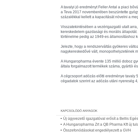
A tavalyi jó eredményt Feller Antal a piaci bő
a Teva 2017 novemberében beszüntette gyóg
százalékkal kellett a kapacitását növelni a me
Visszatekintésében a vezérigazgató utalt arra
kereskedelem gazdasági és morális állapotát. A 
történelme pedig az 1949-es államosításhoz kö
Jelezte, hogy a rendszerváltás gyökeres válto
nagykereskedővé vált, monopolhelyzetének me
A Hungaropharma évente 135 millió doboz gyógys
általa forgalmazott termékek száma, gyártói és
A cégcsoport adózás előtti eredménye tavaly 5,59
cégadatok szerint az adózás utáni nyereség 4,44 m
Új ügyvezető igazgatóval erősít a Bellis Egé
A Hungaropharma Zrt a QB Pharma Kft új tu
Összefonódásokat engedélyezett a GVH