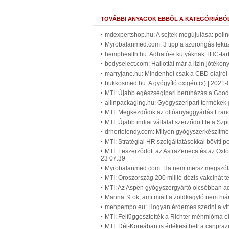
TOVÁBBI ANYAGOK EBBŐL A KATEGÓRIÁBÓ
mdexpertshop.hu: A sejtek megújulása: polinu
Myrobalanmed.com: 3 tipp a szorongás leküz
hemphealth.hu: Adható-e kutyáknak THC-tart
bodyselect.com: Hallottál már a lizin jótékon
marryjane.hu: Mindenhol csak a CBD olajról 
bukkosmed.hu: A gyógyító oxigén (x) | 2021-
MTI: Újabb egészségipari beruházás a Goodw
allinpackaging.hu: Gyógyszeripari termékek 
MTI: Megkezdődik az oltóanyaggyártás Fran
MTI: Újabb indiai vállalat szerződött le a Sz
drhertelendy.com: Milyen gyógyszerkészítmén
MTI: Stratégiai HR szolgáltatásokkal bővíti p
MTI: Leszerződött az AstraZeneca és az Oxf
23 07:39
Myrobalanmed.com: Ha nem mersz megszólaln
MTI: Oroszország 200 millió dózis vakcinát t
MTI: Az Aspen gyógyszergyártó olcsóbban a
Manna: 9 ok, ami miatt a zöldkagyló nem hiá
mehpempo.eu: Hogyan érdemes szedni a vita
MTI: Felfüggesztették a Richter méhmióma e
MTI: Dél-Koreában is értékesítheti a caripraz