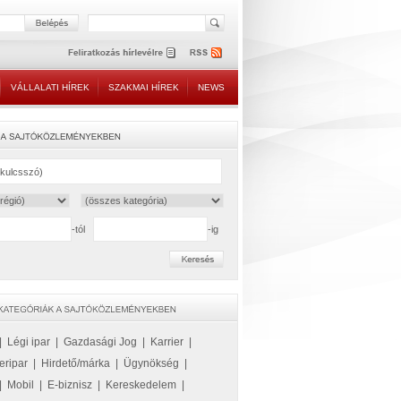
VÁLLALATI HÍREK
SZAKMAI HÍREK
NEWS
-tól
-ig
|
Légi ipar
|
Gazdasági Jog
|
Karrier
|
eripar
|
Hirdető/márka
|
Ügynökség
|
|
Mobil
|
E-biznisz
|
Kereskedelem
|