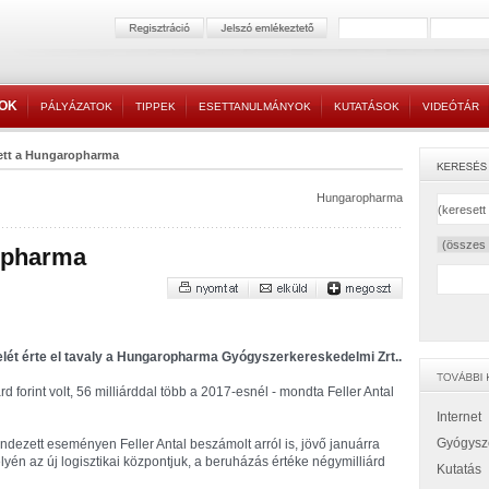
TOK
PÁLYÁZATOK
TIPPEK
ESETTANULMÁNYOK
KUTATÁSOK
VIDEÓTÁR
ett a Hungaropharma
Hungaropharma
ropharma
elét érte el tavaly a Hungaropharma Gyógyszerkereskedelmi Zrt..
rd forint volt, 56 milliárddal több a 2017-esnél - mondta Feller Antal
Internet
Gyógysz
ndezett eseményen Feller Antal beszámolt arról is, jövő januárra
yén az új logisztikai központjuk, a beruházás értéke négymilliárd
Kutatás