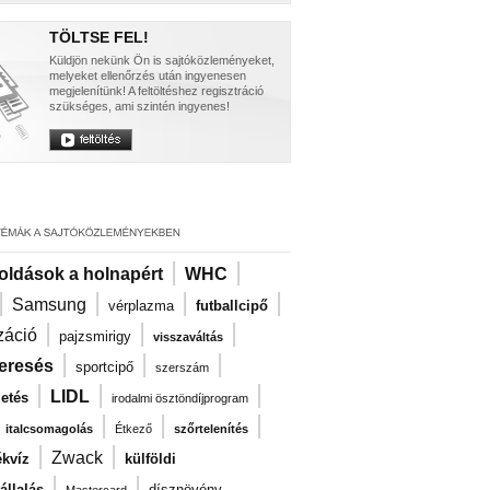
TÖLTSE FEL!
Küldjön nekünk Ön is sajtóközleményeket,
melyeket ellenőrzés után ingyenesen
megjelenítünk! A feltöltéshez regisztráció
szükséges, ami szintén ingyenes!
|
|
oldások a holnapért
WHC
|
|
|
|
Samsung
vérplazma
futballcipő
|
|
|
záció
pajzsmirigy
visszaváltás
|
|
|
eresés
sportcipő
szerszám
|
|
|
LIDL
zetés
irodalmi ösztöndíjprogram
|
|
|
|
italcsomagolás
Étkező
szőrtelenítés
|
|
Zwack
kvíz
külföldi
|
|
llalás
dísznövény