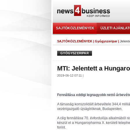
SAJTÓKÖZLEMÉNYEK
ÜZLETI AJÁNLA
SAJTÓKÖZLEMÉNYEK
|
Gyógyszeripar
|
Jelent
GYÓGYSZERIPAR
MTI: Jelentett a Hunga
2019-06-12 07:11 |
Fennállása eddigi legnagyobb nettó árbevét
A társaság konszolidált árbevétele 344,4 milliá
vezérigazgató újságíróknak, Budapesten.
A cég fennállása 70. évfordulója alkalmából re
készül el a Hungaropharma X. kerületi telephel
forint.