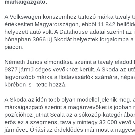
márkaigazgató.
A Volkswagen konszernhez tartozó márka tavaly t
értékesített Magyarországon, ebből 11 842 belföl
helyezett autó volt. A Datahouse adatai szerint az
hónapban 3966 új Skodát helyeztek forgalomba a
piacon.
Németh János elmondása szerint a tavaly eladott 
9877 jármű céges vevőkhöz került. A Skoda az ut
legvonzóbb márka a flottavásárlók számára, népsz
körében is - tette hozzá.
A Skoda az idén több olyan modellel jelenik meg,
márkaigazgató szerint a magánvevőket is jobban m
pozícióhoz juthat Scala az alsóközép-kategóriáb
erős ez a szegmens, tavaly mintegy 32 000 vevő vá
járművet. Óriási az érdeklődés már most a nagyc