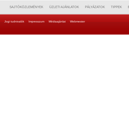
SAJTÓKÖZLEMÉNYEK
ÜZLETI AJÁNLATOK
PÁLYÁZATOK
TIPPEK
Jogi tudnivalók
Impresszum
Médiaajánlat
Webmester