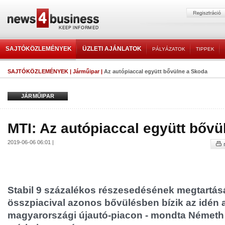
SAJTÓKÖZLEMÉNYEK
ÜZLETI AJÁNLATOK
PÁLYÁZATOK
TIPPEK
SAJTÓKÖZLEMÉNYEK
|
Járműipar
|
Az autópiaccal együtt bővülne a Skoda
JÁRMŰIPAR
MTI: Az autópiaccal együtt bőv
2019-06-06 06:01 |
Stabil 9 százalékos részesedésének megtartás
összpiacival azonos bővülésben bízik az idén 
magyarországi újautó-piacon - mondta Németh