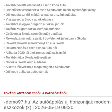
Tovább növelte eladásait a cseh Skoda Auto
Jelentősen visszaesett a cseh Skoda Auto üzemi nyeresége tavaly
Jól fogadta az MG márkát a magyarországi autópiac
Visszaesett a Skoda autók eladása
Továbbra is egyre öregebb autókkal járunk
Tovább zsugorodott az európai autópiac
Csökkent a Skoda személyautók eladása
Rekordszámú autót szállított ügyfeleinek júliusban a Skoda
Rekord működési eredményt ért el a Skoda
Rekord eladás a cseh Skoda Auto-nál
A Skoda 2020-tól elektromos autókat is gyárt
Tovább nőtt a Skoda értékesítése
Nőttek a Skoda Auto eladásai
Sikeres félévet tudja maga mögött a Skoda Auto
Jól megy a Skoda autógyárnak
TOVÁBBI ANYAGOK EBBŐL A KATEGÓRIÁBÓL
demo97.hu: Az autóápolás új horizontjai: moder
eszközök (x) | 2026-05-19 09:20