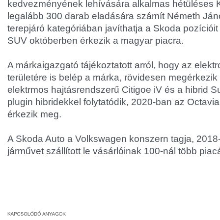
kedvezményének lehívására alkalmas hétüléses Ko
legalább 300 darab eladására számít Németh János
terepjáró kategóriában javíthatja a Skoda pozícióit
SUV októberben érkezik a magyar piacra.
A márkaigazgató tájékoztatott arról, hogy az elekt
területére is belép a márka, rövidesen megérkezik 
elektrmos hajtásrendszerű Citigoe iV és a hibrid Su
plugin hibridekkel folytatódik, 2020-ban az Octavia
érkezik meg.
A Skoda Auto a Volkswagen konszern tagja, 2018-b
járművet szállított le vásárlóinak 100-nál több piac