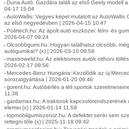
Duna Autó: Gazdára talált az első Geely modell a
04-17 15:04
AutoWallis: Vegyes képet mutatott az AutoWallis 
az első negyedévben | 2026-04-15 10:47
Polirtech.hu: Az ápolt autó eszközei: felni- és gumit
2026-04-07 09:24
Olcsobbgumi.hu: Hogyan találhatsz olcsóbb, mégi
autógumikat? (x) | 2026-03-10 09:58
mastroweld.hu: Az elektromos autók otthoni töltési
2026-02-17 09:56
Mercedes-Benz Hungária: Kezdődik az új Merc
sorozatgyártása | 2026-01-20 09:46
gorent.hu: Autóbérlés a téli sportok szerelmesein
11:38
gardamax.hu: A traktorok kapcsolórendszerének 
elemei (x) | 2026-01-14 11:59
topmobilgumiszerviz.hu: A defektet senki sem szer
rettegni tőle (x) | 2025-11-18 09:42