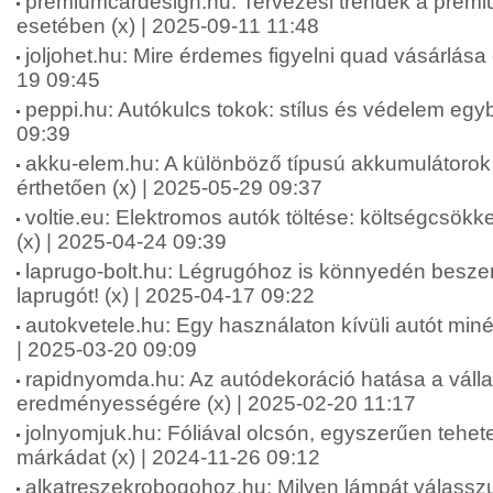
premiumcardesign.hu: Tervezési trendek a prémi
esetében (x) | 2025-09-11 11:48
joljohet.hu: Mire érdemes figyelni quad vásárlása e
19 09:45
peppi.hu: Autókulcs tokok: stílus és védelem egy
09:39
akku-elem.hu: A különböző típusú akkumulátorok
érthetően (x) | 2025-05-29 09:37
voltie.eu: Elektromos autók töltése: költségcsökk
(x) | 2025-04-24 09:39
laprugo-bolt.hu: Légrugóhoz is könnyedén besze
laprugót! (x) | 2025-04-17 09:22
autokvetele.hu: Egy használaton kívüli autót minél 
| 2025-03-20 09:09
rapidnyomda.hu: Az autódekoráció hatása a váll
eredményességére (x) | 2025-02-20 11:17
jolnyomjuk.hu: Fóliával olcsón, egyszerűen tehet
márkádat (x) | 2024-11-26 09:12
alkatreszekrobogohoz.hu: Milyen lámpát válasszu