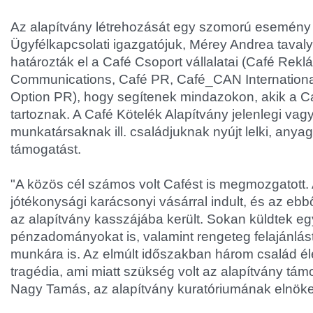
Az alapítvány létrehozását egy szomorú esemény in
Ügyfélkapcsolati igazgatójuk, Mérey Andrea tavaly
határozták el a Café Csoport vállalatai (Café Rekl
Communications, Café PR, Café_CAN Internationa
Option PR), hogy segítenek mindazokon, akik a 
tartoznak. A Café Kötelék Alapítvány jelenlegi vag
munkatársaknak ill. családjuknak nyújt lelki, anyagi
támogatást.
"A közös cél számos volt Cafést is megmozgatott
jótékonysági karácsonyi vásárral indult, és az eb
az alapítvány kasszájába került. Sokan küldtek eg
pénzadományokat is, valamint rengeteg felajánlás
munkára is. Az elmúlt időszakban három család él
tragédia, ami miatt szükség volt az alapítvány tá
Nagy Tamás, az alapítvány kuratóriumának elnöke