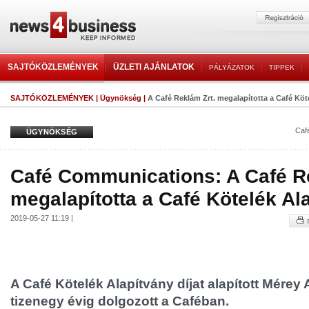
SAJTÓKÖZLEMÉNYEK
ÜZLETI AJÁNLATOK
PÁLYÁZATOK
TIPPEK
SAJTÓKÖZLEMÉNYEK
|
Ügynökség
|
A Café Reklám Zrt. megalapította a Café Köt
Caf
ÜGYNÖKSÉG
Café Communications: A Café R
megalapította a Café Kötelék Al
2019-05-27 11:19 |
A Café Kötelék Alapítvány díjat alapított Mérey
tizenegy évig dolgozott a Caféban.