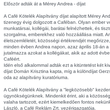
Először adták át a Mérey Andrea - díjat
A Café Kötelék Alapítvány díjat alapított Mérey An
tizenegy évig dolgozott a Caféban. Olyan ember vol
munkatársai, kollégái, barátai felnézhettek, és tisz
szorgalma, emberekhez való hozzáállása miatt. 
életszemléletét, közösségi értékrendjét megőrizze,
minden évben Andrea napon, azaz április 18-án a 
jutalmazza azokat a kollégákat, akik az adott évbe
Caféért.
Idén első alkalommal adták ezt a kitüntetést két ki
díjat Domán Krisztina kapta, míg a különdíjat Gerzs
oda az alapítvány kuratóriuma.
A Café Kötelék Alapítvány a "legközösebb" kezd
ügynökségünknek. Mindenkit érint, aki a közösség
valaha tartozott, ezért kiemelkedően fontos nekü
László, a Café Reklám Zrt. vezérigazgatója.