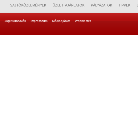
SAJTÓKÖZLEMÉNYEK
ÜZLETI AJÁNLATOK
PÁLYÁZATOK
TIPPEK
Jogi tudnivalók
Impresszum
Médiaajánlat
Webmester