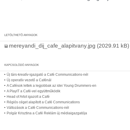
mereyandi_dij_cafe_alapitvany.jpg
(2029.91 kB)
Új társ-kreatív-igazgató a Café Communications-nél
Új operatív vezető a Cafénál
A Cafésok lettek a legjobbak az idei Young Drummers-en
A PlayIT a Café-vel együttműködik
Head of Artot igazolt a Café
Régiós céget alapított a Café Communications
Változások a Café Communications-nél
Polgár Krisztina a Café Reklám új médiaigazgatója