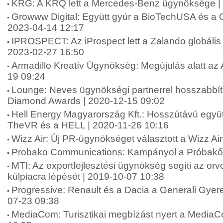
KRG: A KRQ lett a Mercedes-Benz ügynöksége |
Growww Digital: Együtt gyúr a BioTechUSA és a G
2023-04-14 12:17
IPROSPECT: Az iProspect lett a Zalando globáli
2023-02-27 16:50
Armadillo Kreatív Ügynökség: Megújulás alatt az 
19 09:24
Lounge: Neves ügynökségi partnerrel hosszabbít
Diamond Awards | 2020-12-15 09:02
Hell Energy Magyarország Kft.: Hosszútávú együt
TheVR és a HELL | 2020-11-26 10:16
Wizz Air: Új PR-ügynökséget választott a Wizz Ai
Probako Communications: Kampányol a Próbakő 
MTI: Az exportfejlesztési ügynökség segíti az or
külpiacra lépését | 2019-10-07 10:38
Progressive: Renault és a Dacia a Generali Gyer
07-23 09:38
MediaCom: Turisztikai megbízást nyert a MediaC