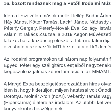
16. között rendeznek meg a Petőfi Irodalmi M
Idén a fesztiválon mások mellett fellép Bodor Ádám
Háy János, Kötter Tamás, Lackfi János, Nádasdy
Péterfy Gergely, Péterfy-Novák Éva, Szilágyi István
valamint Takács Zsuzsa, a 2019 Aegon Művészeti D
találkozhat a közönség először a Libri irodalmi díja
olvasható a szervezők MTI-hez eljuttatott közlem
Az irodalmi programokon túl három nap folyamán f
Egyedi Péter egy szál gitáros estjeiből nagyzeneka
kiegészülő izgalmas zenei formációja, az MMAMT.
A Margó Extra beszélgetéssorozatában híres olva
idén is, hogy kiderüljön, milyen hatással volt Ónod
Dorottya, Molnár Áron (noÁr), Vekerdy Tamás vag
(Hiperkarma) életére az irodalom. Az utóbbi két ve
könyveikről is beszélgetnek.