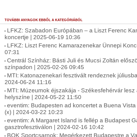
TOVÁBBI ANYAGOK EBBŐL A KATEGÓRIÁBÓL
LFKZ: Szabadon Európában – a Liszt Ferenc K
koncertje | 2025-06-19 10:36
LFKZ: Liszt Ferenc Kamarazenekar Ünnepi Konce
07:31
Centrál Színház: Básti Juli és Mucsi Zoltán elősz
színpadon | 2025-02-26 09:45
MTI: Katonazenekari fesztivált rendeznek július
2024-06-24 11:16
MTI: Múzeumok éjszakája - Székesfehérvár lesz 
helyszíne | 2024-05-22 11:50
eventim: Budapesten ad koncertet a Buena Vista 
(x) | 2024-03-22 10:23
eventim: A Margaret Island is fellép a Budapest G
gasztrofesztiválon | 2024-02-16 10:42
BOK Sportcsarnok: Megérkezett Budapestre a V