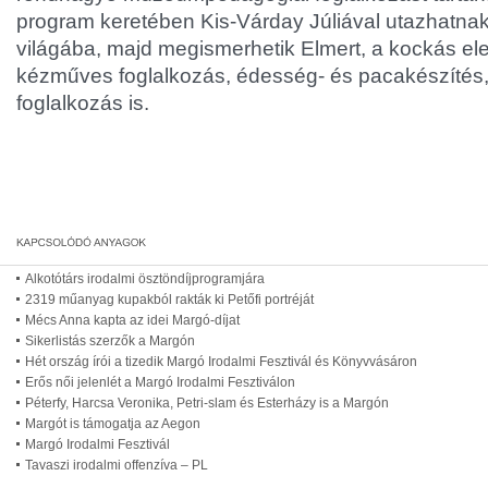
program keretében Kis-Várday Júliával utazhatna
világába, majd megismerhetik Elmert, a kockás elef
kézműves foglalkozás, édesség- és pacakészítés,
foglalkozás is.
Alkotótárs irodalmi ösztöndíjprogramjára
2319 műanyag kupakból rakták ki Petőfi portréját
Mécs Anna kapta az idei Margó-díjat
Sikerlistás szerzők a Margón
Hét ország írói a tizedik Margó Irodalmi Fesztivál és Könyvvásáron
Erős női jelenlét a Margó Irodalmi Fesztiválon
Péterfy, Harcsa Veronika, Petri-slam és Esterházy is a Margón
Margót is támogatja az Aegon
Margó Irodalmi Fesztivál
Tavaszi irodalmi offenzíva – PL