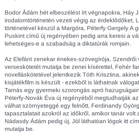
Bodor Ádám hét elbeszélést írt végnapokra, Háy J
irodalomtörténetén vezeti végig az érdeklődőket, L
történetével készül a Margóra, Péterfy Gergely A 
Puskint című új regényében pedig arra keresi a vá
lehetséges-e a szabadság a diktatúrák romjain.
Az Elefánt zenekar énekes-szövegírója, Szendrői
verseskötetét mutatja be zenei kísérettel, Fehér f
novelláskötetével jelentkezik Tóth Krisztina, akin
kisjátékfilm is készült - ezekből is láthatnak váloga
Tamás egy gyermeki szorongás apró hazugságainak
Péterfy-Novák Éva új regényéből megtudhatják az
válhat szörnyeteggé egy felnőtt, Ferdinandy Györ
tapasztalatait azokról az időkről, amikor tanár volt
Nádasdy Ádám pedig új, Jól láthatóan lógok itt cí
mutatja be.