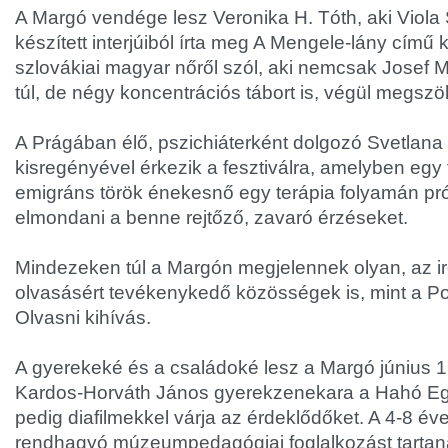
A Margó vendége lesz Veronika H. Tóth, aki Viola 
készített interjúiból írta meg A Mengele-lány című 
szlovákiai magyar nőről szól, aki nemcsak Josef Me
túl, de négy koncentrációs tábort is, végül megszök
A Prágában élő, pszichiáterként dolgozó Svetlan
kisregényével érkezik a fesztiválra, amelyben egy fi
emigráns török énekesnő egy terápia folyamán pró
elmondani a benne rejtőző, zavaró érzéseket.
Mindezeken túl a Margón megjelennek olyan, az i
olvasásért tevékenykedő közösségek is, mint a P
Olvasni kihívás.
A gyerekeké és a családoké lesz a Margó június 15
Kardos-Horváth János gyerekzenekara a Hahó Egy
pedig diafilmekkel várja az érdeklődőket. A 4-8 é
rendhagyó múzeumpedagógiai foglalkozást tartana