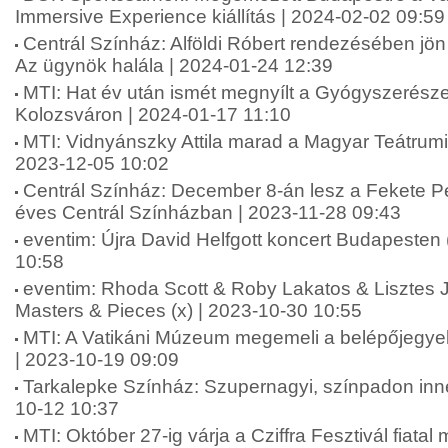
Immersive Experience kiállítás | 2024-02-02 09:59
Centrál Színház: Alföldi Róbert rendezésében jö
Az ügynök halála | 2024-01-24 12:39
MTI: Hat év után ismét megnyílt a Gyógyszerész
Kolozsváron | 2024-01-17 11:10
MTI: Vidnyánszky Attila marad a Magyar Teátrumi
2023-12-05 10:02
Centrál Színház: December 8-án lesz a Fekete Pé
éves Centrál Színházban | 2023-11-28 09:43
eventim: Újra David Helfgott koncert Budapesten 
10:58
eventim: Rhoda Scott & Roby Lakatos & Lisztes
Masters & Pieces (x) | 2023-10-30 10:55
MTI: A Vatikáni Múzeum megemeli a belépőjegyek 
| 2023-10-19 09:09
Tarkalepke Színház: Szupernagyi, színpadon innen
10-12 10:37
MTI: Október 27-ig várja a Cziffra Fesztivál fiata