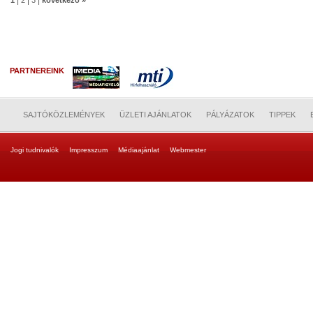
|
|
|
1
2
3
következő »
PARTNEREINK
SAJTÓKÖZLEMÉNYEK
ÜZLETI AJÁNLATOK
PÁLYÁZATOK
TIPPEK
Jogi tudnivalók
Impresszum
Médiaajánlat
Webmester