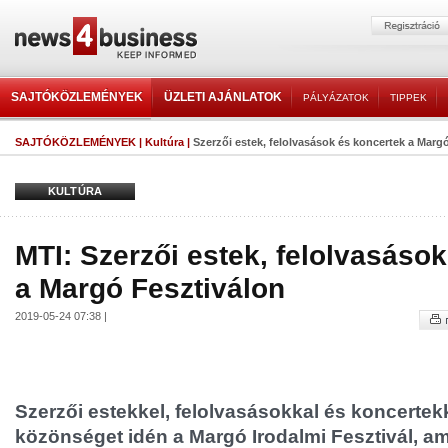
SAJTÓKÖZLEMÉNYEK
ÜZLETI AJÁNLATOK
PÁLYÁZATOK
TIPPEK
SAJTÓKÖZLEMÉNYEK
|
Kultúra
|
Szerzői estek, felolvasások és koncertek a Marg
KULTÚRA
MTI: Szerzői estek, felolvasáso
a Margó Fesztiválon
2019-05-24 07:38 |
Szerzői estekkel, felolvasásokkal és koncertekk
közönséget idén a Margó Irodalmi Fesztivál, am