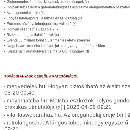
Gluténmentes életmód: kihívások és lehetőségek (x)
Hogyan lett az adat a gabonafeldolgozás egy szinte elengedhetetlen összete
Az oregánóolaj ereje (x)
Fogyás fehérjeporral: a mítosz és az igazság (x)
Érdemes növényi fehérjeporokra váltani? (x)
Hogyan szedhető a CBD olaj? (x)
Rizskorpaolaj - a fiatalító elixír (x)
Évente 80 milliárd forint gluténmentes élelmiszerekre
Nagy István: exportra is bőven jut a magyar gabonából az idén
Korszerűsíti dunaföldvári malmát a GOF Hungary Kft.
TOVÁBBI ANYAGOK EBBŐL A KATEGÓRIÁBÓL
megvedelek.hu: Hogyan biztosítható az élelmisze
05-20 09:40
moyamatcha.hu: Matcha eszközök helyes gondo
praktikus útmutatója (x) | 2026-04-08 09:21
vitalitaswebaruhaz.hu: Az oregánóolaj ereje (x) |
retrolangos.hu: A lángos több, mint egy egyszerű 
09:25