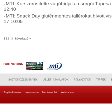
MTI: Korszerűsítette vágóhídját a csurgói Topesa 
12:40
MTI: Snack Day gluténmentes tallérokat hívott vis
17 10:05
|
|
|
1
2
3
következő »
PARTNEREINK
SAJTÓKÖZLEMÉNYEK
ÜZLETI AJÁNLATOK
PÁLYÁZATOK
TIPPEK
Jogi tudnivalók
Impresszum
Médiaajánlat
Webmester