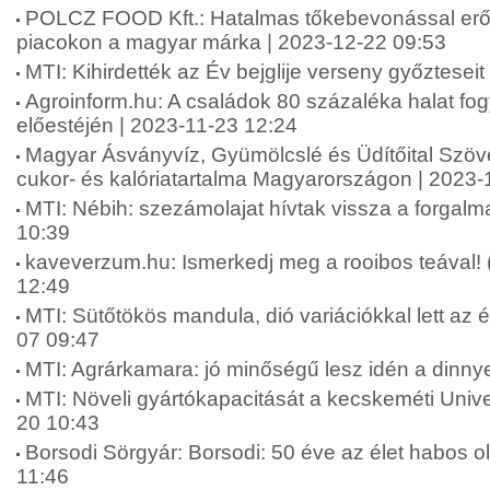
POLCZ FOOD Kft.: Hatalmas tőkebevonással erős
piacokon a magyar márka | 2023-12-22 09:53
MTI: Kihirdették az Év bejglije verseny győztesei
Agroinform.hu: A családok 80 százaléka halat fo
előestéjén | 2023-11-23 12:24
Magyar Ásványvíz, Gyümölcslé és Üdítőital Szöve
cukor- és kalóriatartalma Magyarországon | 2023-
MTI: Nébih: szezámolajat hívtak vissza a forgal
10:39
kaveverzum.hu: Ismerkedj meg a rooibos teával! 
12:49
MTI: Sütőtökös mandula, dió variációkkal lett az é
07 09:47
MTI: Agrárkamara: jó minőségű lesz idén a dinny
MTI: Növeli gyártókapacitását a kecskeméti Unive
20 10:43
Borsodi Sörgyár: Borsodi: 50 éve az élet habos o
11:46