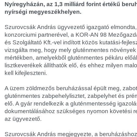
Nyíregyházán, az 1,3 milliárd forint értékű beru
nyírségi megyeszékhelyen.
Szurovcsák András ügyvezető igazgató elmondta,
konzorciumi partnerével, a KOR-AN 98 Mezőgazd
és Szolgáltató Kft.-vel indított közös kutatási-fejle
vizsgálta meg, hogy mely gluténmentes növények 
mértékben, amelyekből gluténmentes pékáru előál
lisztkeverékek állíthatók elő, és ehhez milyen mal
kell kifejleszteni.
A üzem zöldmezős beruházással épült meg, zabot 
gluténmentes zabpehelylisztet, zabpelyhet és prém
elő. A gyár rendelkezik a gluténmentesség igazol
dokumentálásához szükséges nyomon követési ren
az ügyvezető.
Szurovcsák András megjegyezte, a beruházáshoz t