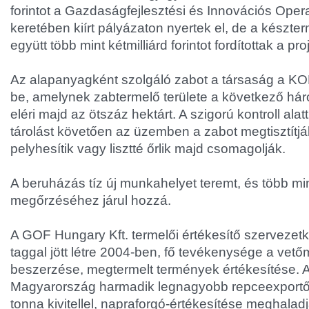
forintot a Gazdaságfejlesztési és Innovációs Oper
keretében kiírt pályázaton nyertek el, de a készter
együtt több mint kétmilliárd forintot fordítottak a pro
Az alapanyagként szolgáló zabot a társaság a KOR
be, amelynek zabtermelő területe a következő há
eléri majd az ötszáz hektárt. A szigorú kontroll alatt
tárolást követően az üzemben a zabot megtisztítjá
pelyhesítik vagy lisztté őrlik majd csomagolják.
A beruházás tíz új munkahelyet teremt, és több mi
megőrzéséhez járul hozzá.
A GOF Hungary Kft. termelői értékesítő szervezetk
taggal jött létre 2004-ben, fő tevékenysége a ve
beszerzése, megtermelt termények értékesítése. 
Magyarország harmadik legnagyobb repceexportőr
tonna kivitellel, napraforgó-értékesítése meghalad