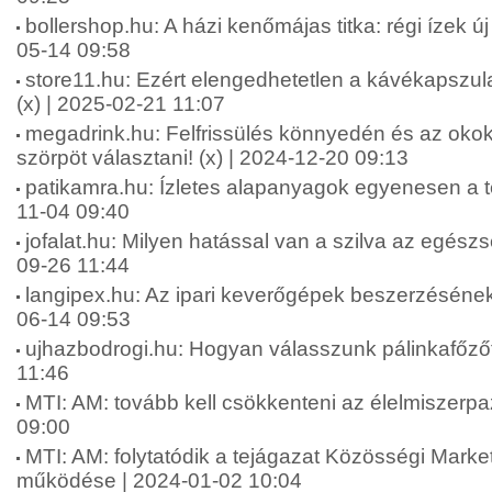
bollershop.hu: A házi kenőmájas titka: régi ízek ú
05-14 09:58
store11.hu: Ezért elengedhetetlen a kávékapszul
(x) | 2025-02-21 11:07
megadrink.hu: Felfrissülés könnyedén és az okok
szörpöt választani! (x) | 2024-12-20 09:13
patikamra.hu: Ízletes alapanyagok egyenesen a te
11-04 09:40
jofalat.hu: Milyen hatással van a szilva az egész
09-26 11:44
langipex.hu: Az ipari keverőgépek beszerzésének
06-14 09:53
ujhazbodrogi.hu: Hogyan válasszunk pálinkafőzőt
11:46
MTI: AM: tovább kell csökkenteni az élelmiszerpa
09:00
MTI: AM: folytatódik a tejágazat Közösségi Marke
működése | 2024-01-02 10:04