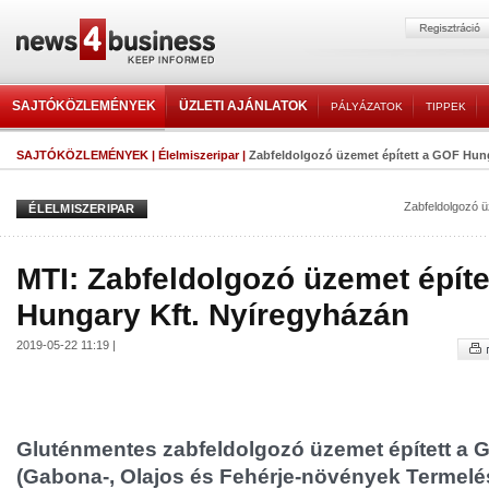
SAJTÓKÖZLEMÉNYEK
ÜZLETI AJÁNLATOK
PÁLYÁZATOK
TIPPEK
SAJTÓKÖZLEMÉNYEK
|
Élelmiszeripar
|
Zabfeldolgozó üzemet épített a GOF Hung
Zabfeldolgozó 
ÉLELMISZERIPAR
MTI: Zabfeldolgozó üzemet épít
Hungary Kft. Nyíregyházán
2019-05-22 11:19 |
Gluténmentes zabfeldolgozó üzemet épített a
(Gabona-, Olajos és Fehérje-növények Termelés