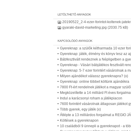
20190522_2-4-ezer-forintot-koltenek-jatek
gyaraki-david-marketing.jpg
(2030.75 kB)
Gyereknap: a szülők kétharmada 10 ezer forint
Gyereknap: játék, élmény és könyv lesz az 
Bábfesztivált rendeznek a Népligetben a gy
Gyereknap - Vásári bábjátékos fesztivált re
Gyereknap: 5-7 ezer forintért vásárolnak a m
Milyen ajándékot válassz gyereknapra? (x)
Gyereknap: online többet költünk ajándékra
7800 Ft-ért rendelnek játékot a magyar szü
Megközelítette a 14 milliárd Ft éves forgal
Indul a karácsonyi roham a játékpiacon
7600 forintért vásárolnak átlagosan játékot
Több gyerek, egy játék (x)
Átlépte a 13 milliárdos forgalmat a REGIO 
Költések a gyereknapon
10 családból 9 ünnepli a gyereknapot - a töb