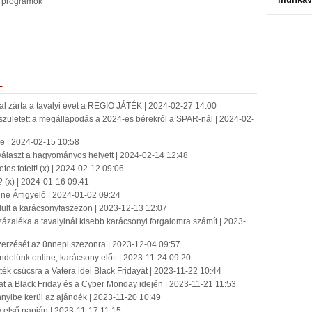
a programok
n
L
mal zárta a tavalyi évet a REGIO JÁTÉK | 2024-02-27 14:00
zületett a megállapodás a 2024-es bérekről a SPAR-nál | 2024-02-
se | 2024-02-15 10:58
választ a hagyományos helyett | 2024-02-14 12:48
es fotelt! (x) | 2024-02-12 09:06
z? (x) | 2024-01-16 09:41
ine Árfigyelő | 2024-01-02 09:24
dult a karácsonyfaszezon | 2023-12-13 12:07
ázaléka a tavalyinál kisebb karácsonyi forgalomra számít | 2023-
zerzését az ünnepi szezonra | 2023-12-04 09:57
endelünk online, karácsony előtt | 2023-11-24 09:20
ték csúcsra a Vatera idei Black Fridayát | 2023-11-22 10:44
at a Black Friday és a Cyber Monday idején | 2023-11-21 11:53
nnyibe kerül az ajándék | 2023-11-20 10:49
 első napján | 2023-11-17 11:15