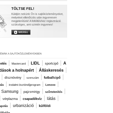
TÖLTSE FEL!
Küldjön nekünk Ön is sajtóközleményeket,
melyeket ellenőrzés után ingyenesen
megjelenítünk! A feltöltéshez regisztráció
szükséges, ami szintén ingyenes!
|
|
|
|
LIDL
A
zetés
sportcipő
Mastercard
|
|
dások a holnapért
Álláskeresés
|
|
|
|
dísznövény
futballcipő
szerszám
|
|
|
tás
irodalmi ösztöndíjprogram
Lenovo
|
|
|
|
Samsung
pajzsmirigy
szőrtelenítés
|
|
|
|
látás
vérplazma
csapadékvíz
|
|
urbanizáció
külföldi
agolás
llalás