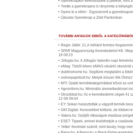
Gyereknapkor kelendőbbek a játékok, mint 
Yvette a gyereknapra is rányomta a bélyegét
Gyere ki a rétre! - Egyszervolt a gyereknapo
Újbudai Gyereknap a Zöld Pardonban
TOVÁBBI ANYAGOK EBBŐL A KATEGÓRIÁBÓ
Regio Játék: 21,4 milliárd forintos forgalom
SPAR Magyarország Kereskedelmi Kft.: Megs
16 09:23
Jófogás.hu: A Jófogás Valentin-napi felméré
eMag: Tízből kilenc eMAG-vásárló okosórát 
dublinohome.hu: Segítünk megtalálni a tökélet
onlinepapirbolt.hu: Melyik írószer illik Önhö
MTI: Újabb termékkategóriákkal bővül az onl
Agroinform.hu: Minimális áremelkedéssel in
Olcsóbbat.hu: Az e-kereskedelmi cégek 41 sz
12-08 09:04
EY: Sokan halasztották a vágyott termék bes
GKI Digital: Kevesebbet költünk, de többet r
Vatera.hu: Gyűjtői ritkaságok eladásai pörget
ESET: Tippek, amivel kivédhetjük a csalások
Yettel: Kevésbé számít, mint tavaly, hogy me
Rejoy.hu: A Rejoy.hu a Black Friday-kampány