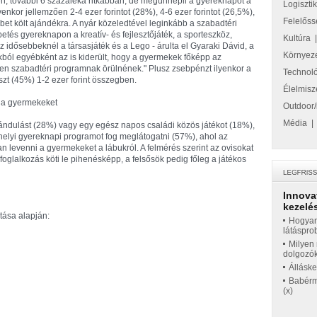
, további 6 százaléka ritkábban, de megünnepli a gyereknapot a
Logiszti
yenkor jellemzően 2-4 ezer forintot (28%), 4-6 ezer forintot (26,5%),
Felelőss
bet költ ajándékra. A nyár közeledtével leginkább a szabadtéri
tés gyereknapon a kreatív- és fejlesztőjáték, a sporteszköz,
Kultúra
z idősebbeknél a társasjáték és a Lego - árulta el Gyaraki Dávid, a
Környez
kból egyébként az is kiderült, hogy a gyermekek főképp az
yen szabadtéri programnak örülnének." Plusz zsebpénzt ilyenkor a
Technol
zt (45%) 1-2 ezer forint összegben.
Élelmisz
n a gyermekeket
Outdoor/
Média
ándulást (28%) vagy egy egész napos családi közös játékot (18%),
elyi gyereknapi programot fog meglátogatni (57%), ahol az
an levenni a gyermekeket a lábukról. A felmérés szerint az ovisokat
foglalkozás köti le pihenésképp, a felsősök pedig főleg a játékos
Innova
kezelés
ása alapján:
Hogyan
látáspro
Milyen 
dolgozó
Állásk
Babérme
(x)