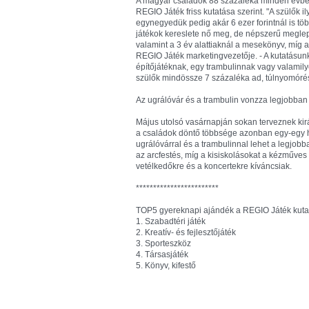
A magyar családok 88 százaléka minden évben
REGIO Játék friss kutatása szerint. "A szülők il
egynegyedük pedig akár 6 ezer forintnál is töb
játékok kereslete nő meg, de népszerű meglepe
valamint a 3 év alattiaknál a mesekönyv, míg a
REGIO Játék marketingvezetője. - A kutatásun
építőjátéknak, egy trambulinnak vagy valamil
szülők mindössze 7 százaléka ad, túlnyomórés
Az ugrálóvár és a trambulin vonzza legjobba
Május utolsó vasárnapján sokan terveznek kir
a családok döntő többsége azonban egy-egy h
ugrálóvárral és a trambulinnal lehet a legjobb
az arcfestés, míg a kisiskolásokat a kézműves 
vetélkedőkre és a koncertekre kíváncsiak.
************************
TOP5 gyereknapi ajándék a REGIO Játék kutat
1. Szabadtéri játék
2. Kreatív- és fejlesztőjáték
3. Sporteszköz
4. Társasjáték
5. Könyv, kifestő