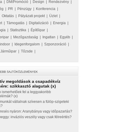
ka
|
DM/Promóció
|
Design
|
Rendezvény
|
ég
|
PR
|
Pénzügy
|
Konferencia
|
|
Oktatás
|
Pályázati projekt
|
Üzlet
|
et
|
Támogatás
|
Digitalizáció
|
Energia
|
ógia
|
Statisztika
|
Építőipar
|
eripar
|
Mezőgazdaság
|
Ingatlan
|
Egyéb
|
indoor
|
Idegenforgalom
|
Szponzoráció
|
|
Járműipar
|
Tőzsde
|
tív megoldások a csapadékvíz
ére: szikkasztó alagutak (x)
 ismerhetőek fel a leggyakoribb
blémák? (x)
munkát vállalnak szívesen a fülöp-szigeteki
k?
eresés nyáron: Aranybánya vagy időpazarlás?
ggy: inváziós veszély vagy csak félreértés?