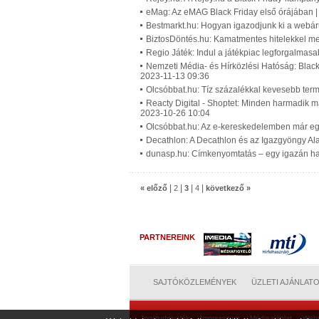
eMag: Az eMAG Black Friday első órájában |
Bestmarkt.hu: Hogyan igazodjunk ki a webár
BiztosDöntés.hu: Kamatmentes hitelekkel me
Regio Játék: Indul a játékpiac legforgalmas
Nemzeti Média- és Hírközlési Hatóság: Black 
2023-11-13 09:36
Olcsóbbat.hu: Tíz százalékkal kevesebb term
Reacty Digital - Shoptet: Minden harmadik m
2023-10-26 10:04
Olcsóbbat.hu: Az e-kereskedelemben már egy
Decathlon: A Decathlon és az Igazgyöngy Al
dunasp.hu: Címkenyomtatás – egy igazán has
|
|
|
|
« előző
2
3
4
következő »
PARTNEREINK
SAJTÓKÖZLEMÉNYEK
ÜZLETI AJÁNLAT
Jogi tudnivalók
Impresszum
Médiaajánlat
Web