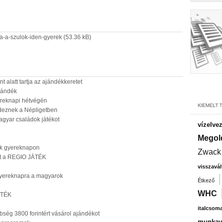
ra-a-szulok-iden-gyerek
(53.36 kB)
 alatt tartja az ajándékkeretet
ajándék
ereknapi hétvégén
ndeznek a Népligetben
agyar családok játékot
vízelve
Megol
lők gyereknapon
Zwack
mat a REGIO JÁTÉK
visszavál
 gyereknapra a magyarok
Étkező
WHC
JÁTÉK
italcsom
bség 3800 forintért vásárol ajándékot
munkavá