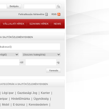
VÁLLALATI HÍREK
SZAKMAI HÍREK
NEWS
-tól
-ig
|
Légi ipar
|
Gazdasági Jog
|
Karrier
|
eripar
|
Hirdető/márka
|
Ügynökség
|
|
Mobil
|
E-biznisz
|
Kereskedelem
|