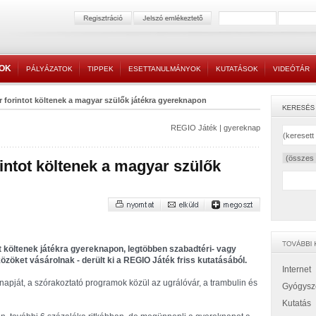
TOK
PÁLYÁZATOK
TIPPEK
ESETTANULMÁNYOK
KUTATÁSOK
VIDEÓTÁR
r forintot költenek a magyar szülők játékra gyereknapon
REGIO Játék
|
gyereknap
rintot költenek a magyar szülők
t költenek játékra gyereknapon, legtöbben szabadtéri- vagy
közöket vásárolnak - derült ki a REGIO Játék friss kutatásából.
Internet
napját, a szórakoztató programok közül az ugrálóvár, a trambulin és
Gyógysz
Kutatás