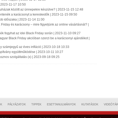
 2023-11-17 10:50
uházak között az ünnepekre készülve? | 2023-11-15 12:48
ntenék a karácsonyt a kereskedők | 2023-11-15 09:50
abb időszaka | 2023-11-14 11:00
Friday és karácsony – mire figyeljünk az online vásárlásnál? |
ék fogyhat az idei Black Friday során | 2023-11-10 09:27
agyar Black Friday akcióban szerzi be a karácsonyi ajándékot |
 számjegyű az éves infláció | 2023-10-18 10:33
apítvány együttműködése | 2023-10-11 10:27
znos szolgáltatás (x) | 2023-09-18 09:25
OK
PÁLYÁZATOK
TIPPEK
ESETTANULMÁNYOK
KUTATÁSOK
VIDEÓTÁ
mester