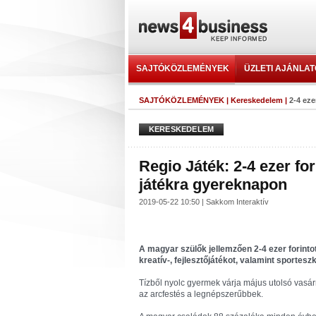
SAJTÓKÖZLEMÉNYEK
ÜZLETI AJÁNLA
SAJTÓKÖZLEMÉNYEK
|
Kereskedelem
|
2-4 eze
KERESKEDELEM
Regio Játék: 2-4 ezer fo
játékra gyereknapon
2019-05-22 10:50 | Sakkom Interaktív
A magyar szülők jellemzően 2-4 ezer forinto
kreatív-, fejlesztőjátékot, valamint sportesz
Tízből nyolc gyermek várja május utolsó vasár
az arcfestés a legnépszerűbbek.