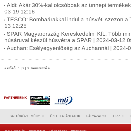
Aldi: Akár 30%-kal olcsóbbak az ünnepi termékek,
03-19 12:16
TESCO: Bombaárakkal indul a húsvéti szezon a T
13 12:25
SPAR Magyarország Kereskedelmi Kft.: Több mint
húsáruval készül húsvétra a SPAR | 2024-03-12 0
Auchan: Esélyegyenlőség az Auchannál | 2024-0
|
|
|
|
« előző
1
2
3
következő »
PARTNEREINK
SAJTÓKÖZLEMÉNYEK
ÜZLETI AJÁNLATOK
PÁLYÁZATOK
TIPPEK
Jogi tudnivalók
Impresszum
Médiaajánlat
Webmester