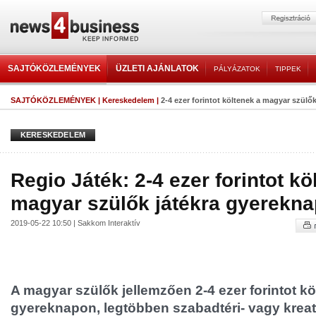
SAJTÓKÖZLEMÉNYEK
ÜZLETI AJÁNLATOK
PÁLYÁZATOK
TIPPEK
SAJTÓKÖZLEMÉNYEK
|
Kereskedelem
|
2-4 ezer forintot költenek a magyar szülő
KERESKEDELEM
Regio Játék: 2-4 ezer forintot kö
magyar szülők játékra gyerekn
2019-05-22 10:50 | Sakkom Interaktív
A magyar szülők jellemzően 2-4 ezer forintot kö
gyereknapon, legtöbben szabadtéri- vagy kreatív