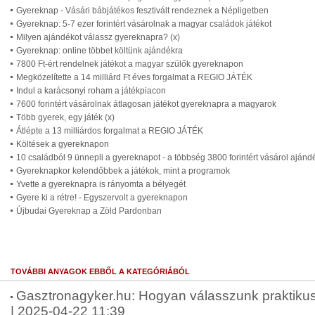
Gyereknap - Vásári bábjátékos fesztivált rendeznek a Népligetben
Gyereknap: 5-7 ezer forintért vásárolnak a magyar családok játékot
Milyen ajándékot válassz gyereknapra? (x)
Gyereknap: online többet költünk ajándékra
7800 Ft-ért rendelnek játékot a magyar szülők gyereknapon
Megközelítette a 14 milliárd Ft éves forgalmat a REGIO JÁTÉK
Indul a karácsonyi roham a játékpiacon
7600 forintért vásárolnak átlagosan játékot gyereknapra a magyarok
Több gyerek, egy játék (x)
Átlépte a 13 milliárdos forgalmat a REGIO JÁTÉK
Költések a gyereknapon
10 családból 9 ünnepli a gyereknapot - a többség 3800 forintért vásárol ajánd
Gyereknapkor kelendőbbek a játékok, mint a programok
Yvette a gyereknapra is rányomta a bélyegét
Gyere ki a rétre! - Egyszervolt a gyereknapon
Újbudai Gyereknap a Zöld Pardonban
TOVÁBBI ANYAGOK EBBŐL A KATEGÓRIÁBÓL
Gasztronagyker.hu: Hogyan válasszunk praktikus
| 2025-04-22 11:39