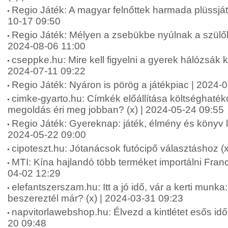
Regio Játék: A magyar felnőttek harmada plüssját
10-17 09:50
Regio Játék: Mélyen a zsebükbe nyúlnak a szülő
2024-08-06 11:00
cseppke.hu: Mire kell figyelni a gyerek hálózsák k
2024-07-11 09:22
Regio Játék: Nyáron is pörög a játékpiac | 2024-
cimke-gyarto.hu: Címkék előállítása költséghaté
megoldás éri meg jobban? (x) | 2024-05-24 09:55
Regio Játék: Gyereknap: játék, élmény és könyv l
2024-05-22 09:00
cipoteszt.hu: Jótanácsok futócipő választáshoz (
MTI: Kína hajlandó több terméket importálni Fran
04-02 12:29
elefantszerszam.hu: Itt a jó idő, vár a kerti mun
beszereztél már? (x) | 2024-03-31 09:23
napvitorlawebshop.hu: Élvezd a kintlétet esős időb
20 09:48