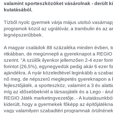
valamint sporteszközöket vásárolnak - derült ki
kutatásából.
Tízből nyolc gyermek várja május utolsó vasárnapj
programok közül az ugrálóvár, a trambulin és az a
legnépszerűbbek.
A magyar családok 88 százaléka minden évben, t
ritkábban, de megünnepli a gyereknapot a REGIO J
szerint. "A szülők ilyenkor jellemzően 2-4 ezer fori
forintot (26,5%), egynegyedük pedig akár 6 ezer fori
ajándékra. A nyár közeledtével leginkább a szabad
nő meg, de népszerű meglepetés gyereknapon a k
fejlesztőjáték, a sporteszköz, valamint a 3 év alat
míg az idősebbeknél a társasjáték és a Lego - árul
REGIO Játék marketingvezetője. - A kutatásunkból
kiderült, hogy a gyermekek főképp az építőjátékn
vagy valamilyen szabadtéri programnak örülnének