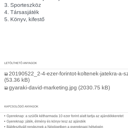
3. Sporteszköz
4. Társasjáték
5. Könyv, kifestő
20190522_2-4-ezer-forintot-koltenek-jatekra-a-s
(53.36 kB)
gyaraki-david-marketing.jpg
(2030.75 kB)
Gyereknap: a szülők kétharmada 10 ezer forint alatt tartja az ajándékkeretet
Gyereknap: játék, élmény és könyv lesz az ajándék
Bábfesztivált rendeznek a Népligetben a gyereknapi hétvégén