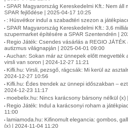
SPAR Magyarország Kereskedelmi Kft.: Nem áll
SPAR fejlődése | 2025-04-17 10:25
: Húsvétkor indul a szabadtéri szezon a játékpia
SPAR Magyarország Kereskedelmi Kft.: 3,6 milliárd f
szupermarket építésére a SPAR Szentendrén | 20
Regio Játék: Csendes vásárlás a REGIO JÁTÉK
autizmus világnapján | 2025-04-01 09:00
Auchan: Sokan már az ünnepek előtt megvették a
virsli van soron | 2024-12-27 11:21
Kifli.hu: Virsli, pezsgő, rágcsák: Mi kerül az asztal
2024-12-27 10:56
Kifli.hu: Édes trendek az ünnepi időszakban – ez
2024-12-23 11:17
moebelix.hu: Nincs karácsony bársony nélkül (x) 
Regio Játék: Indul a karácsonyi roham a játékpia
11:00
lamiamoda.hu: Kifinomult elegancia: gombos, gall
(x) | 2024-11-04 11:20