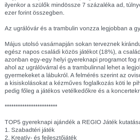
ilyenkor a szülők mindössze 7 százaléka ad, túln
ezer forint összegben.
Az ugrálóvár és a trambulin vonzza legjobban a 
Május utolsó vasárnapján sokan terveznek kiránd
egész napos családi közös játékot (18%), a csal
azonban egy-egy helyi gyereknapi programot fog 
ahol az ugrálóvárral és a trambulinnal lehet a legj
gyermekeket a lábukról. A felmérés szerint az ovis
a kisiskolásokat a kézműves foglalkozás köti le p
pedig főleg a játékos vetélkedőkre és a koncertekr
************************
TOP5 gyereknapi ajándék a REGIO Játék kutatása
1. Szabadtéri játék
2. Kreatív- és fejlesztőjáték